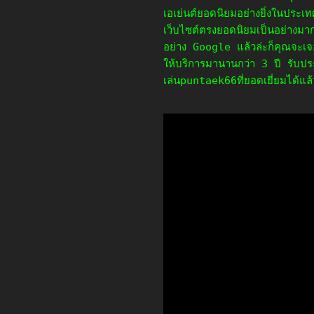
เอเย่นต์ยอดนิยมอย่างยิ่งในประเทศ
เว็บไซต์ตรงยอดนิยมเป็นอย่างมา
อย่าง Google แล้วล่ะก็คุณจะเจ
ให้บริการมานานกว่า 3 ปี รับปร
เล่นpuntaek66ที่ยอดเยี่ยมได้แล้