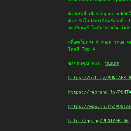
ด้วยเหตุนี้ เลือกเว็บpuntaek66ใ
ด้วย รับโบนัสเครดิตฟรีมากถึง 
ทะเบียนฟรี ไม่ต้องจ่ายเงิน ไม่ต
สล็อตเว็บตรง ฝากถอน true wa
ไหนดี Top 4
ขอขอบคุณ Ref.
ปั่นแตก
https://bit.ly/PUNTAEK-
https://rebrand.ly/PUNT
https://wow.in.th/PUNTA
http://gg.gg/PUNTAEK-66