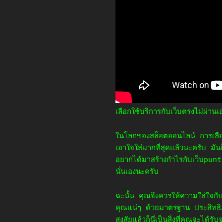
เลือกใช้บริการกับเว็บตรงไม่ผ่านเ
ในโลกของสล็อตออนไลน์ การเลือกใช
เอาใจใส่มากที่สุดแล้วนะครับ มัน
อยากได้มาสร้างกำไรกับเว็บpunt
นั่นเองนะครับ
ฉะนั้น คุณจึงควรให้ความใส่ใจกับก
คุณแน่ๆ ด้วยมาตรฐาน ประสิทธิภา
สงสัยแล้วก็นี่เป็นสิ่งที่คุณจะได