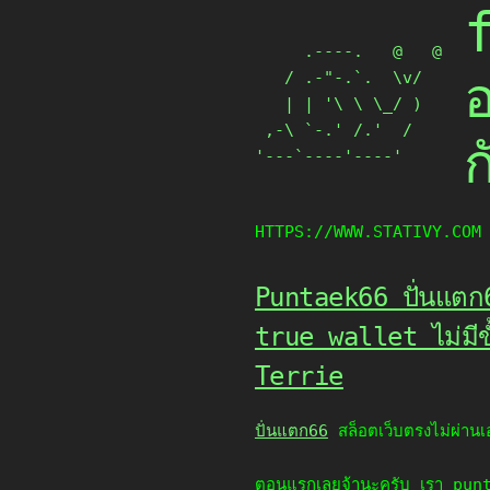
Skip
to
     .----.   @   @

content
อ
   / .-"-.`.  \v/

   | | '\ \ \_/ )

 ,-\ `-.' /.'  /

'---`----'----'
HTTPS://WWW.STATIVY.COM สร้
Puntaek66 ปั่นแตก
true wallet ไม่มีข
Terrie
ปั่นแตก66
สล็อตเว็บตรงไม่ผ่านเ
ตอนแรกเลยจ้านะครับ เรา punta