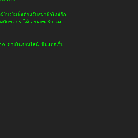
งมีโปรโมชั่นต้อนรับสมาชิกใหม่อีก
หม่กับพวกเราได้เลยนะขอรับ ลง
e คาสิโนออนไลน์ ปั่นแตกเว็บ