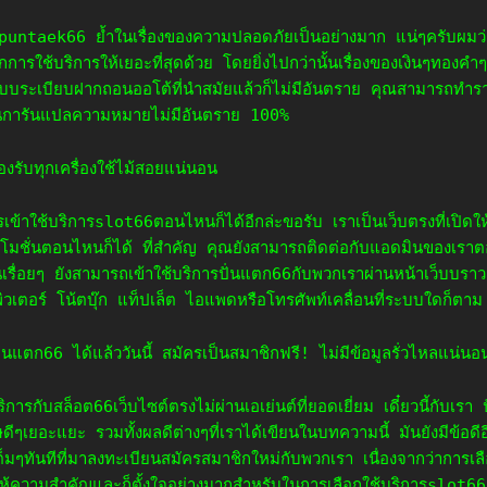
puntaek66 ย้ำในเรื่องของความปลอดภัยเป็นอย่างมาก แน่ๆครับผมว่า 
รใช้บริการให้เยอะที่สุดด้วย โดยยิ่งไปกว่านั้นเรื่องของเงินๆทองคำ
บระเบียบฝากถอนออโต้ที่นำสมัยแล้วก็ไม่มีอันตราย คุณสามารถทำรา
มินการันแปลความหมายไม่มีอันตราย 100%
รับทุกเครื่องใช้ไม้สอยแน่นอน
รเข้าใช้บริการslot66ตอนไหนก็ได้อีกล่ะขอรับ เราเป็นเว็บตรงที่เปิ
ชั่นตอนไหนก็ได้ ที่สำคัญ คุณยังสามารถติดต่อกับแอดมินของเราตอน
นเรื่อยๆ ยังสามารถเข้าใช้บริการปั่นแตก66กับพวกเราผ่านหน้าเว็บบราวเซ
วเตอร์ โน้ตบุ๊ก แท็ปเล็ต ไอแพดหรือโทรศัพท์เคลื่อนที่ระบบใดก็ตาม
่นแตก66 ได้แล้ววันนี้ สมัครเป็นสมาชิกฟรี! ไม่มีข้อมูลรั่วไหลแน่น
ริการกับสล็อต66เว็บไซต์ตรงไม่ผ่านเอเย่นต์ที่ยอดเยี่ยม เดี๋ยวนี้กับเ
เศษดีๆเยอะแยะ รวมทั้งผลดีต่างๆที่เราได้เขียนในบทความนี้ มันยังมีข้อ
็มๆทันทีที่มาลงทะเบียนสมัครสมาชิกใหม่กับพวกเรา เนื่องจากว่าการเล
้องให้ความสำคัญและก็ตั้งใจอย่างมากสำหรับในการเลือกใช้บริการslot66