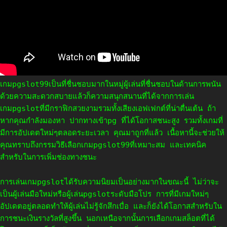
เกมpgslot99เป็นที่ชื่นชอบมากในหมู่ผู้เล่นที่ชื่นชอบในด้านการพนัน
ด้วยความสะดวกสบายแล้วก็ความสนุกสนานที่ได้จากการเล่น
เกมpgslotที่มีกราฟิกสวยงามรวมทั้งเสียงเอฟเฟกต์ที่น่าตื่นเต้น ถ้า
หากคุณกำลังมองหา ปากทางเข้าpg ที่ได้โอกาสชนะสูง รวมทั้งเกมที่
มีการอัปเดตใหม่ๆตลอดระยะเวลา คุณมาถูกที่แล้ว เนื้อหานี้จะช่วยให้
คุณทราบถึงกรรมวิธีเลือกเกมpgslot99ที่เหมาะสม และเทคนิค
สำหรับในการเพิ่มช่องทางชนะ
การเล่นเกมpgslotได้รับความนิยมเป็นอย่างมากในขณะนี้ ไม่ว่าจะ
เป็นผู้เล่นมือใหม่หรือผู้เล่นpgslotระดับมือโปร การที่มีเกมใหม่ๆ
อัปเดตอยู่ตลอดทำให้ผู้เล่นไม่รู้จักสึกเบื่อ และก็ยังได้โอกาสสำหรับใน
การชนะเงินรางวัลที่สูงขึ้น นอกเหนือจากนั้นการเลือกเกมสล็อตที่ได้