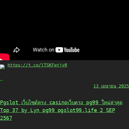
https://t.co/lTSKFetjy0
…
13 เมษายน 2025
Pgslot เว็บไซต์ตรง casinoเว็บตรง pg99 ใหม่ล่าสุด
Top 37 by Lyn pg99 pgslot99.life 2 SEP
2567