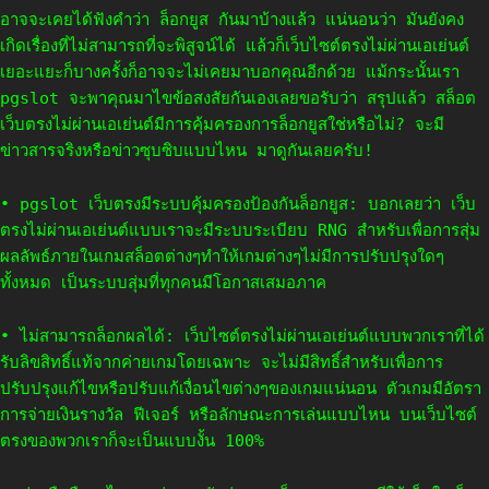
อาจจะเคยได้ฟังคำว่า ล็อกยูส กันมาบ้างแล้ว แน่นอนว่า มันยังคง
เกิดเรื่องที่ไม่สามารถที่จะพิสูจน์ได้ แล้วก็เว็บไซต์ตรงไม่ผ่านเอเย่นต์
เยอะแยะก็บางครั้งก็อาจจะไม่เคยมาบอกคุณอีกด้วย แม้กระนั้นเรา
pgslot จะพาคุณมาไขข้อสงสัยกันเองเลยขอรับว่า สรุปแล้ว สล็อต
เว็บตรงไม่ผ่านเอเย่นต์มีการคุ้มครองการล็อกยูสใช่หรือไม่? จะมี
ข่าวสารจริงหรือข่าวซุบซิบแบบไหน มาดูกันเลยครับ!
• pgslot เว็บตรงมีระบบคุ้มครองป้องกันล็อกยูส: บอกเลยว่า เว็บ
ตรงไม่ผ่านเอเย่นต์แบบเราจะมีระบบระเบียบ RNG สำหรับเพื่อการสุ่ม
ผลลัพธ์ภายในเกมสล็อตต่างๆทำให้เกมต่างๆไม่มีการปรับปรุงใดๆ
ทั้งหมด เป็นระบบสุ่มที่ทุกคนมีโอกาสเสมอภาค
• ไม่สามารถล็อกผลได้: เว็บไซต์ตรงไม่ผ่านเอเย่นต์แบบพวกเราที่ได้
รับลิขสิทธิ์แท้จากค่ายเกมโดยเฉพาะ จะไม่มีสิทธิ์สำหรับเพื่อการ
ปรับปรุงแก้ไขหรือปรับแก้เงื่อนไขต่างๆของเกมแน่นอน ตัวเกมมีอัตรา
การจ่ายเงินรางวัล ฟีเจอร์ หรือลักษณะการเล่นแบบไหน บนเว็บไซต์
ตรงของพวกเราก็จะเป็นแบบงั้น 100%