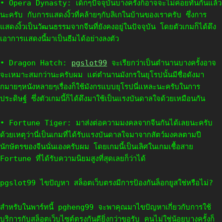
• Opera Dynasty: เด็กๆปัจจุบันบางครั้งก็อาจจะไม่ค่อยทันกันแล้ว
นะครับ กับการแสดงงิ้วที่คล้ายๆกับลิเกในบ้านของเราครับ ซึ่งการ
แสดงงิ้วเป็นวัฒนธรรมจากจีนที่ยังคงอยู่ในปัจจุบัน โดยตัวเกมก็ได้ดึง
เอาการแสดงนี้มาเป็นธีมได้อย่างลงตัว
• Dragon Hatch:
pgslot99
จะเรียกว่าเป็นตำนานบางครั้งอาจ
จะเหมาะสมกว่านะครับผม แต่ตำนานมังกรในยุโรปนั้นมีชื่อดังมา
กมายๆหนังหลายๆเรื่องก็ใช้มังกรแบบยุโรปนี่แหละนะครับในการ
ประดิษฐ์ ซึ่งตัวเกมนี้ก็ได้ดึงมาใช้เป็นแรงบันดาลใจด้วยเหมือนกัน
• Fortune Tiger: มาส่งต่อความมงคลจากจีนกันได้เลยนะครับ
ด้วยเหตุว่านี่เป็นเกมที่ได้รับแรงบันดาลใจมาจากสัตว์มงคลตามปี
นักษัตรของจีนนั่นเองครับผม โดยเกมนี้เป็นเลิศในเกมเชื้อสาย
Fortune ที่ได้รับความนิยมสูงที่สุดเลยก็ว่าได้
pgslot99 ไขปัญหา สล็อตเว็บตรงมีการป้องกันล็อกยูสใช่หรือไม่?
สำหรับในพาร์ทนี้ pgheng99 จะพาคุณมาไขปัญหาเกี่ยวกับการใช้
บริการกับสล็อตเว็บไซต์ตรงกันดียิ่งกว่าขอรับ คนไม่ใช่น้อยบางครั้งก็