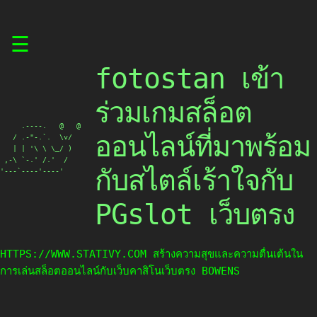
Skip
☰
to
content
fotostan เข้า
ร่วมเกมสล็อต
     .----.   @   @

ออนไลน์ที่มาพร้อม
   / .-"-.`.  \v/

   | | '\ \ \_/ )

 ,-\ `-.' /.'  /

กับสไตล์เร้าใจกับ
'---`----'----'
PGslot เว็บตรง
HTTPS://WWW.STATIVY.COM สร้างความสุขและความตื่นเต้นใน
การเล่นสล็อตออนไลน์กับเว็บคาสิโนเว็บตรง BOWENS