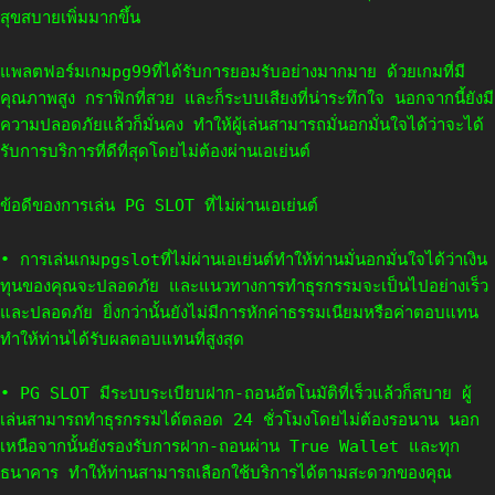
สุขสบายเพิ่มมากขึ้น
แพลตฟอร์มเกมpg99ที่ได้รับการยอมรับอย่างมากมาย ด้วยเกมที่มี
คุณภาพสูง กราฟิกที่สวย และก็ระบบเสียงที่น่าระทึกใจ นอกจากนี้ยังมี
ความปลอดภัยแล้วก็มั่นคง ทำให้ผู้เล่นสามารถมั่นอกมั่นใจได้ว่าจะได้
รับการบริการที่ดีที่สุดโดยไม่ต้องผ่านเอเย่นต์
ข้อดีของการเล่น PG SLOT ที่ไม่ผ่านเอเย่นต์
• การเล่นเกมpgslotที่ไม่ผ่านเอเย่นต์ทำให้ท่านมั่นอกมั่นใจได้ว่าเงิน
ทุนของคุณจะปลอดภัย และแนวทางการทำธุรกรรมจะเป็นไปอย่างเร็ว
และปลอดภัย ยิ่งกว่านั้นยังไม่มีการหักค่าธรรมเนียมหรือค่าตอบแทน
ทำให้ท่านได้รับผลตอบแทนที่สูงสุด
• PG SLOT มีระบบระเบียบฝาก-ถอนอัตโนมัติที่เร็วแล้วก็สบาย ผู้
เล่นสามารถทำธุรกรรมได้ตลอด 24 ชั่วโมงโดยไม่ต้องรอนาน นอก
เหนือจากนั้นยังรองรับการฝาก-ถอนผ่าน True Wallet และทุก
ธนาคาร ทำให้ท่านสามารถเลือกใช้บริการได้ตามสะดวกของคุณ