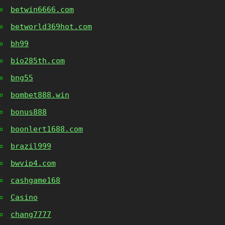
betwin6666.com
betworld369hot.com
bh99
bio285th.com
bng55
bombet888.win
bonus888
boonlert1688.com
brazil999
bwvip4.com
cashgame168
Casino
chang7777