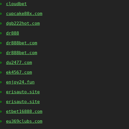
cloudbet
cupcake88x.com
dgb222hot.com
dr888
dr888bet.com
dr888bet.com
du2477.com
ek4567.com
enjoy24.fun
erisauto.site
erisauto.site
etbet16888.com
eu369clubs.com