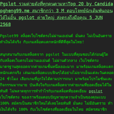
Pgslot รวมค่ายดังที่ทุกคนตามหาTop 20 by Candida
pgheng99.me สมาชิกกว่า 3 M ตอบโจทย์นักเดิมพันถอน
ได้ไม่อั้น pgslot ค่ายใหญ่ ส่งตรงถึงมือคุณ 5 JUN
2568
Pgslot99 สล็อตเว็บไซต์ตรงไม่ผ่านเอเย่นต์ มั่นคง ไม่เป็นอันตราย
ทำเงินได้จริง กับเกมสล็อตแตกหนักที่ดีที่สุดในไทย!
สนุกสนานกับเกมสล็อตจาก pgslot ในแบบที่คุณชอบได้ก่อนผู้ใด
กับสล็อตเว็บตรงไม่ผ่านเอเย่นต์ ไม่ผ่านตัวกลาง เว็บไซต์ตรง
มาตรฐานสุดยอดจากค่ายเกมชั้นหนึ่งเยอะมาก มาพร้อมเกมสล็อตแตก
หนักแตกจริง เล่นเกมสล็อตแบบฟินๆได้อย่างไม่ยากเย็นแต่ละวันตลอด
24 ชั่วโมง เลือกเกมที่ถูกใจได้ตามปรารถนา มาพร้อมโปรโมชั่นและ
กิจกรรมมากมาย บันเทิงใจกับเกมสล็อตจากค่ายเกมที่ยอดเยี่ยมได้ใน
ทันที ไม่พลาดทุกการทำกำไรกับเกมสล็อตที่ยอดเยี่ยม
pgslot
เว็บไซต์ตรง ของเราพร้อมตอบปัญหาทุกความจำเป็นของคุณแบบ
100% สมัครเป็นสมาชิกใหม่ได้เลยโดยทันที มั่นคง ไม่มีอันตราย ทำ
เงินได้จริง 100% กับเว็บไซต์ตรงที่ยอดเยี่ยมในไทย สมัครสมาชิก