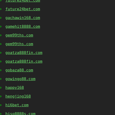
future24bet.com
future24bet.com
gachawin168.com
gamehit8888.com
gem99ths.com
gem99ths.com
goatza888fin.com
goatza888fin.com
gobaza88.com
gowingo88.com
happy168
hengjing168
hi6bet.com
hiso8888s.com