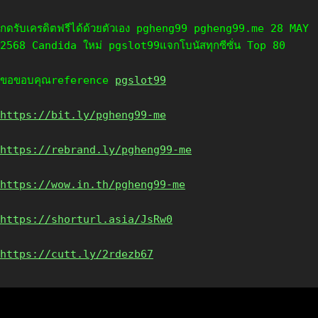
กดรับเครดิตฟรีได้ด้วยตัวเอง pgheng99 pgheng99.me 28 MAY
2568 Candida ใหม่ pgslot99แจกโบนัสทุกซีซั่น Top 80
ขอขอบคุณreference
pgslot99
https://bit.ly/pgheng99-me
https://rebrand.ly/pgheng99-me
https://wow.in.th/pgheng99-me
https://shorturl.asia/JsRw0
https://cutt.ly/2rdezb67