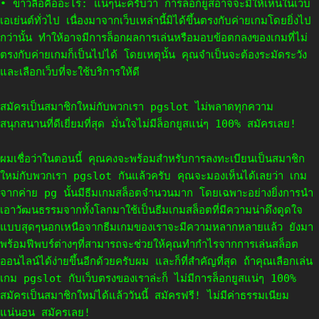
• ข่าวลือคืออะไร: แน่ๆนะครับว่า การล็อกยูสอาจจะมีให้เห็นในเว็บ
เอเย่นต์ทั่วไป เนื่องมาจากเว็บเหล่านี้มิได้ขึ้นตรงกับค่ายเกมโดยยิ่งไป
กว่านั้น ทำให้อาจมีการล็อกผลการเล่นหรือมอบข้อตกลงของเกมที่ไม่
ตรงกับค่ายเกมก็เป็นไปได้ โดยเหตุนั้น คุณจำเป็นจะต้องระมัดระวัง
และเลือกเว็บที่จะใช้บริการให้ดี
สมัครเป็นสมาชิกใหม่กับพวกเรา pgslot ไม่พลาดทุกความ
สนุกสนานที่ดีเยี่ยมที่สุด มั่นใจไม่มีล็อกยูสแน่ๆ 100% สมัครเลย!
ผมเชื่อว่าในตอนนี้ คุณคงจะพร้อมสำหรับการลงทะเบียนเป็นสมาชิก
ใหม่กับพวกเรา pgslot กันแล้วครับ คุณจะมองเห็นได้เลยว่า เกม
จากค่าย pg นั้นมีธีมเกมสล็อตจำนวนมาก โดยเฉพาะอย่างยิ่งการนำ
เอาวัฒนธรรมจากทั้งโลกมาใช้เป็นธีมเกมสล็อตที่มีความน่าดึงดูดใจ
แบบสุดๆนอกเหนือจากธีมเกมของเราจะมีความหลากหลายแล้ว ยังมา
พร้อมฟีพบร์ต่างๆที่สามารถจะช่วยให้คุณทำกำไรจากการเล่นสล็อต
ออนไลน์ได้ง่ายขึ้นอีกด้วยครับผม และก็ที่สำคัญที่สุด ถ้าคุณเลือกเล่น
เกม pgslot กับเว็บตรงของเราล่ะก็ ไม่มีการล็อกยูสแน่ๆ 100%
สมัครเป็นสมาชิกใหม่ได้แล้ววันนี้ สมัครฟรี! ไม่มีค่าธรรมเนียม
แน่นอน สมัครเลย!