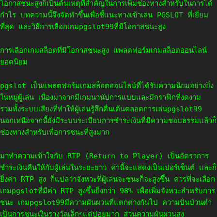
โอกาสชนะสูงก็เป็นต้นเหตุที่สำคัญในการเพิ่มช่องทางสำหรับในการได้
กำไร บทความนี้จึงจัดทำขึ้นเพื่อชี้แนะทางเข้าเล่น PGSLOT ที่เยี่ยม
ที่สุด และวิธีการเลือกเกมpgslot99ที่มีโอกาสชนะสูง
การเลือกเกมสล็อตที่มีโอกาสชนะสูง แพลตฟอร์มเกมสล็อตออนไลน์
ยอดนิยม
pgslot เป็นแพลตฟอร์มเกมสล็อตออนไลน์ที่ได้รับความนิยมอย่างยิ่ง
ในหมู่ผู้เล่น เนื่องมาจากมีเกมนานัปการแบบและมีกราฟิกที่งดงาม
รวมทั้งระบบเสียงที่ทำให้ผู้เล่นรู้สึกตื่นเต้นตลอดการเล่นpgslot99
นอกเหนือจากนี้ยังมีระบบระเบียบการชำระเงินที่มีความชอบธรรมแล้วก็
ช่องทางสำหรับเพื่อการชนะที่สูงมาก
มาทำความเข้าใจกับ RTP (Return to Player) เป็นอัตราการ
ชำระเงินคืนให้กับผู้เล่นในระยะยาว ค่านี้จะแสดงเป็นเปอร์เซ็นต์ และก็
ยิ่งค่า RTP สูง ก็แปลว่าจังหวะที่ผู้เล่นจะชนะก็จะสูงขึ้น ควรที่จะเลือก
เกมpgslotที่มีค่า RTP สูงขึ้นยิ่งกว่า 98% เพื่อเพิ่มจังหวะสำหรับการ
ชนะ เกมpgslot99มีความผันผวนที่แตกต่างกันไป ความปั่นป่วนต่ำ
เป็นการชนะเงินรางวัลเล็กๆแต่บ่อยมาก ส่วนความผันผวนสูง