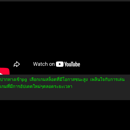
ปากทางเข้าpg เลือกเกมสล็อตที่มีโอกาสชนะสูง เพลินใจกับการเล่น
เกมที่มีการอัปเดตใหม่ๆตลอดระยะเวลา