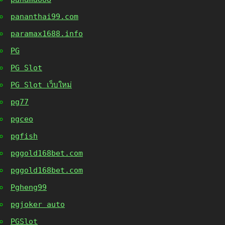
pananthai99.com
paramax1688.info
PG
PG Slot
PG Slot เว็บใหม่
pg77
pgceo
pgfish
pggold168bet.com
pggold168bet.com
Pgheng99
pgjoker auto
PGSlot