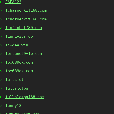
FAFA123
fcharoenkit168.com
fcharoenkit168.com
finfinbet789.com
finnivips.com
fiwdee.win
fortune99vip.com
fox689ok.com
fox689ok.com
fullslot
fullslotpg
fullslotpg168.com
funny18