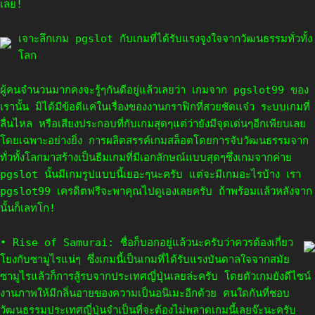
เลย!
เจาะลึกเกม pgslot กับเกมที่ได้รับแรงจูงใจจากวัฒนธรรมทั่วทั้ง
โลก
ผู้คนจำนวนมากคงจะรู้ๆกันดีอยู่แล้วเลยว่า เกมจาก pgslot99 ของ
เรานั้น มิได้มีข้อดีแค่ในเรื่องของงานกราฟิกที่สวยชัดแจ๋ว ระบบเกมที่
ลื่นไหล หรือเสียงประกอบที่กับเกมสุดๆแต่ว่ายังมีจุดเด่นๆอีกเพียบเลย
โดยเฉพาะอย่างยิ่ง การผลิตสรรค์เกมสล็อตโดยการจับวัฒนธรรมจาก
ทั่วทั้งโลกมาสร้างเป็นธีมเกมที่มีเอกลักษณ์แบบสุดๆซึ่งเกมจากค่าย
pgslot นั้นมีเกมรูปแบบนี้เยอะๆนะครับ แต่จะมีเกมอะไรบ้าง เรา
pgslot99 เครดิตฟรีจะพาคุณไปดูเองเลยครับ ถ้าพร้อมแล้วหลังจาก
นั้นก็เลทโก!
• Rise of Samurai: ชื่อก็บอกอยู่แล้วนะครับว่าควรต้องเกี่ยว
โยงกับซามูไรแน่ๆ ซึ่งเกมนี้เป็นเกมที่ได้รับแรงบันดาลใจจากสมัย
ซามูไรแล้วก็การสู้รบจากประเทศญี่ปุ่นเลยล่ะครับ โดยตัวเกมยังดีไซน์
งานภาพให้มีกลิ่นอายของความเป็นอนิเมะอีกด้วย คนใดกันที่ชอบ
วัฒนธรรมประเทศญี่ปุ่นจำเป็นที่จะต้องไม่พลาดเกมนี้เลยจ๊ะนะครับ