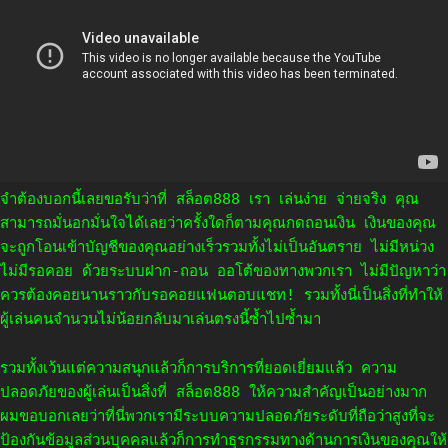
จำต้องบอกนี้เลยขอรับว่าที่ สล็อต888 เรา เล่นง่าย จ่ายจริง คุณ
สามารถมั่นอกมั่นใจได้เลยว่าครั้งใดก็ตามคุณกดถอนเงิน เงินของคุณ
จะถูกโอนเข้าบัญชีของคุณอย่างเร็วรวมทั้งไม่เป็นอันตราย ไม่มีหน่วง
ไม่มีรอคอย ด้วยระบบฝาก-ถอน ออโต้ของทางพวกเรา ไม่มีปัญหาว่า
ควรต้องคอยนานราวกับรอคอยแฟนตอบแชท! รวมทั้งนี่เป็นสิ่งที่ทำให้
ผู้เล่นคนจำนวนไม่น้อยกลับมาเล่นตรงนี้ซ้ำไปซ้ำมา
รวมทั้งเว้นแต่ความสนุกแล้วก็การบริการที่ยอดเยี่ยมแล้ว ความ
ปลอดภัยของผู้เล่นเป็นสิ่งที่ สล็อต888 ให้ความสำคัญเป็นอย่างมาก
ผมขอบอกเลยว่าที่นี่พวกเรามีระบบความปลอดภัยระดับที่ถือว่าสูงที่จะ
ป้องกันข้อมูลส่วนบุคคลแล้วก็การทำธุรกรรมทางด้านการเงินของคุณให้