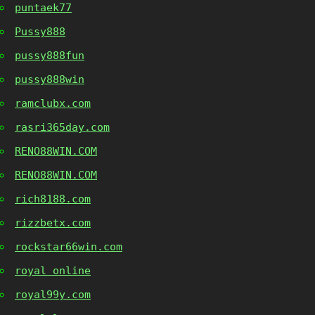
puntaek77
Pussy888
pussy888fun
pussy888win
ramclubx.com
rasri365day.com
RENO88WIN.COM
RENO88WIN.COM
rich8188.com
rizzbetx.com
rockstar66win.com
royal online
royal99y.com