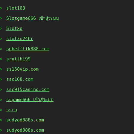
slot168
Slotgame666 เข้าสู่ระบบ
Slotxo
slotxo24hr
spbetflik888.com
sretthi99
ss168vip.com
ssc168.com
ssc915casino.com
ssgame666 เข้าสู่ระบบ
ssru
sudyod888s.com
sudyod888s.com