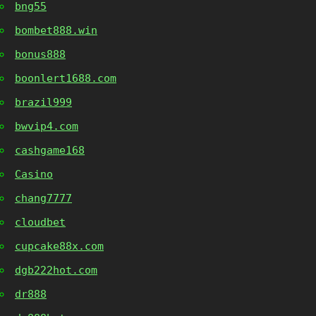
bng55
bombet888.win
bonus888
boonlert1688.com
brazil999
bwvip4.com
cashgame168
Casino
chang7777
cloudbet
cupcake88x.com
dgb222hot.com
dr888