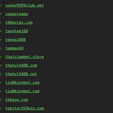
sunny9999club.net
suppergame
t88golds.com
tangtem168
teenoi888
temmax69
thaisiambet.store
thehulk888.com
thehulk888.net
tia8kingbet.com
tia8kingbet.com
tkbpgg.com
topstar359win.com