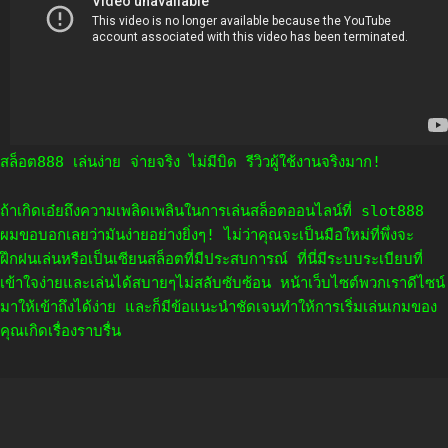
สล็อต888 เล่นง่าย จ่ายจริง ไม่มีบิด รีวิวผู้ใช้งานจริงมาก!
ถ้าเกิดเอ๋ยถึงความเพลิดเพลินในการเล่นสล็อตออนไลน์ที่ slot888
ผมขอบอกเลยว่ามันง่ายอย่างยิ่งๆ! ไม่ว่าคุณจะเป็นมือใหม่ที่พึ่งจะ
ฝึกฝนเล่นหรือเป็นเซียนสล็อตที่มีประสบการณ์ ที่นี่มีระบบระเบียบที่
เข้าใจง่ายและเล่นได้สบายๆไม่สลับซับซ้อน หน้าเว็บไซต์พวกเราดีไซน์
มาให้เข้าถึงได้ง่าย และก็มีข้อแนะนำชัดเจนทำให้การเริ่มเล่นเกมของ
คุณเกิดเรื่องราบรื่น