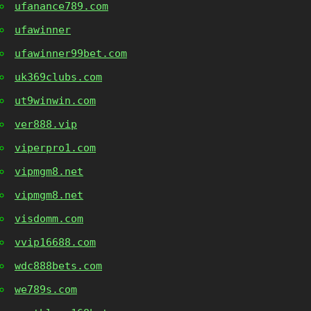
ufanance789.com
ufawinner
ufawinner99bet.com
uk369clubs.com
ut9winwin.com
ver888.vip
viperpro1.com
vipmgm8.net
vipmgm8.net
visdomm.com
vvip16688.com
wdc888bets.com
we789s.com