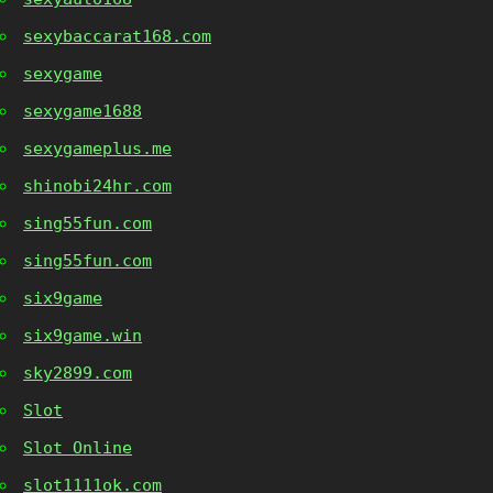
sexybaccarat168.com
sexygame
sexygame1688
sexygameplus.me
shinobi24hr.com
sing55fun.com
sing55fun.com
six9game
six9game.win
sky2899.com
Slot
Slot Online
slot1111ok.com