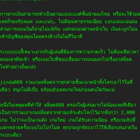
การฝากเงินสามารถทำเป็นผ่านแอปแบงค์ชั้นนำของไทย หรือจะใช้วอล
เลทก็รองรับหมด และแน่ๆ… ไม่มีคุณค่าธรรมเนียม แอบแฝงแน่นอน
ส่วนการถอนเงินก็ง่ายไม่แพ้กัน แค่กดถอนผ่านหน้าเว็บ เงินจะถูกโอน
เข้าบัญชีของคุณโดยตรงข้างในไม่กี่วินาที
ระบบแบบงี้เหมาะมากกับผู้เล่นที่ต้องการความรวดเร็ว ไม่ต้องเสียเวลา
คอยเครดิตเข้า หรือเจอเว็บที่ชอบเลื่อนการถอนออกไปเรื่อยๆสล็อต
ไม่ทำอย่างงั้นแน่ๆ
jinda888 รวมเกมสล็อตจากทุกค่ายชั้นแนวหน้าทั้งโลกเอาไว้ในที่
เดียว สนุกไม่มีเบื่อ พร้อมอัปเดตเกมใหม่ก่อนคนใดกันแน่
หนึ่งในเหตุผลที่ทำให้ สล็อต888 ครองใจผู้เล่นมากไม่น้อยเลยทีเดียว
เป็นการรวมเอาเกมสล็อตจากค่ายแท้ระดับโลกไว้มากยิ่งกว่า 2,000
เกม ไม่ว่าจะเป็นเกมดัง เกมใหม่ เกมได้รับความนิยม หรือเกมลับที่
แตกหลายครั้งแบบไม่โปรโมต ทุกเกมถูกจัดแถวไว้ให้เลือกเล่นง่ายใน
ระบบเดียว