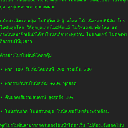
โปรเด็ด สล็อต888 แจกจริงทุกวี่วัน ไม่ต้องลุ้น ไม่ต้องแชร์ รับได้ทุก
ยูส สูงสุดหลายเท่าทุกยอดฝาก
แม้กล่าวถึงความคุ้ม ไม่มีผู้ใดกล้าสู้ สล็อต ได้ เนื่องจากที่นี่จัด โปร
โมชั่นสุดโหด ให้ทุกยูสแบบไม่มีข้อแม้ ไม่ใช่แค่สมาชิกใหม่ แม้
กระนั้นสมาชิกเดิมก็ได้รับโบนัสเกือบจะทุกวี่วัน ไม่ต้องแชร์ ไม่ต้องทำ
กิจกรรมให้ยุ่งยาก
ตัวอย่างโปรโมชั่นที่โคตรคุ้ม
• ฝาก 100 รับเพิ่มโดยทันที 200 รวมเป็น 300
• ฝากรายวันรับโบนัสเพิ่ม +20% ทุกยอด
• คืนยอดเสียรายสัปดาห์ สูงสุดถึง 10%
• โบนัสวันเกิด โบนัสวันหยุด โบนัสเซอร์ไพรส์ประจำเดือน
ทุกโปรโมชั่นสามารถกดรับเองได้หน้าได้ตาเว็บ ไม่ต้องแจ้งแอดไม่น