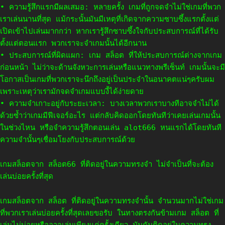
• ความรู้สึกแรกมีผลเสมอ: หลายครั้ง เกมที่ถูกจดจำไม่ใช่เกมที่พวก
เราเล่นนานที่สุด แม้กระนั้นมันมีเหตุที่เกิดจากความซาบซึ้งแรกตั้งแต่
เปิดเข้าไปเล่นมากกว่า หากเรารู้สึกซาบซึ้งใจกับประสบการณ์ที่ได้รับ
ตั้งแต่ตอนแรก พวกเราจะจำเกมนั้นได้อีกนาน
• ประสบการณ์ที่ผิดแผก: เกม สล็อต ที่ให้ประสบการณ์ต่างจากเกม
ก่อนหน้า ไม่ว่าจะด้านจังหวะการเล่นหรือแนวทางพรีเซ็นท์ เกมนั้นจะมี
โอกาสเป็นเกมที่พวกเราจะนึกถึงอยู่เป็นประจำในอนาคตแน่ๆครับผม
เพราะเหตุว่าเรามักจดจำเกมแบบงี้ได้ง่ายดาย
• ความจำเกาะอยู่กับระยะเวลา: บางเวลาพวกเราบางทีอาจจำไม่ได้
ด้วยซ้ำว่าเกมมีฟีเจอร์อะไร แต่กลับคิดออกโดยทันทีว่าเคยเล่นเกมนั้น
ในช่วงไหน หรือจำความรู้สึกตอนเล่น alot666 หนแรกได้โดยทันที
ความจำนั้นๆเชื่อมโยงกับประสบการณ์ด้วย
เกมสล็อตจาก สล็อต66 ที่ติดอยู่ในความทรงจำ ไม่จำเป็นที่จะต้อง
เล่นบ่อยครั้งที่สุด
เกมสล็อตจาก สล็อต ที่ติดอยู่ในความทรงจำนั้น จำนวนมากไม่ใช่เกม
ที่พวกเราเล่นบ่อยครั้งที่สุดเลยขอรับ ในทางตรงกันข้ามเกม สล็อต ที่