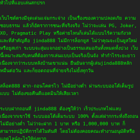
ทั่วไปที่แอบเล่นสกปรก
เว็บไซต์ตรงมีจุดเด่นแจ่มกระจ่าง เป็นเรื่องของความปลอดภัย ความ
ชอบธรรม แล้วก็อัตราการชนะที่จริงจริง ไม่ว่าจะเล่น PG, Joker,
XO, Pragmatic Play หรือค่ายไหนก็เล่นได้แบบไร้ความกังวล
และที่สำคัญคือ jinda888 ไม่มีการล็อกยูส ไม่ว่าคุณจะเป็นยูสใหม่
หรือยูสเก่า ระบบจะสุ่มแจกอย่างเป็นธรรมเสมอกันทั้งหมดทั้งปวง เว็บ
นี้เหมาะสมกับคนที่ต้องการเล่นแบบเป็นจริงเป็นจัง ทำกำไรระยะยาว
เนื่องจากว่าระบบหลังบ้านเขาแน่น ยืนยันจากผู้เล่นjinda888หลัก
หมื่นต่อวัน และก็ยอดถอนที่จ่ายจริงไม่ยั้งทุกวัน
สล็อต888 ฝาก-ถอนโคตรไว ไม่มีอย่างต่ำ ผ่านระบบออโต้เต็มรูป
แบบ ไม่ต้องขอคืนดีแอดมินให้เสียเวลา
ระบบฝากถอนที่ jinda888 ต้องชูให้ว่า เร็วประเภทไฟแลบ
เนื่องจากเขาใช้ ระบบออโต้เต็มระบบ 100% ตั้งแต่ฝากกระทั่งถึงถอน
ไม่มีอย่างต่ำ ไม่ว่าจะฝาก 1 บาท หรือ 1,000,000 บาท ก็
สามารถปฏิบัติการได้ในทันที โดยไม่ต้องคอยคณะทำงานอนุมัติหรือ
แอดไลน์อะไรให้ยุ่งยาก