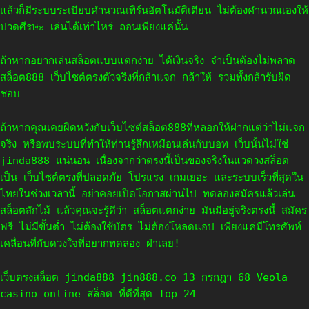
แล้วก็มีระบบระเบียบคำนวณเทิร์นอัตโนมัติเตียน ไม่ต้องคำนวณเองให้
ปวดศีรษะ เล่นได้เท่าไหร่ ถอนเพียงแค่นั้น
ถ้าหากอยากเล่นสล็อตแบบแตกง่าย ได้เงินจริง จำเป็นต้องไม่พลาด
สล็อต888 เว็บไซต์ตรงตัวจริงที่กล้าแจก กล้าให้ รวมทั้งกล้ารับผิด
ชอบ
ถ้าหากคุณเคยผิดหวังกับเว็บไซต์สล็อต888ที่หลอกให้ฝากแต่ว่าไม่แจก
จริง หรือพบระบบที่ทำให้ท่านรู้สึกเหมือนเล่นกับบอท เว็บนั้นไม่ใช่
jinda888 แน่นอน เนื่องจากว่าตรงนี้เป็นของจริงในแวดวงสล็อต
เป็น เว็บไซต์ตรงที่ปลอดภัย โปรแรง เกมเยอะ และระบบเร็วที่สุดใน
ไทยในช่วงเวลานี้ อย่าคอยเปิดโอกาสผ่านไป ทดลองสมัครแล้วเล่น
สล็อตสักไม้ แล้วคุณจะรู้ดีว่า สล็อตแตกง่าย มันมีอยู่จริงตรงนี้ สมัคร
ฟรี ไม่มีขั้นต่ำ ไม่ต้องใช้บัตร ไม่ต้องโหลดแอป เพียงแค่มีโทรศัพท์
เคลื่อนที่กับดวงใจที่อยากทดลอง ฝ่าเลย!
เว็บตรงสล็อต jinda888 jin888.co 13 กรกฎา 68 Veola
casino online สล็อต ที่ดีที่สุด Top 24