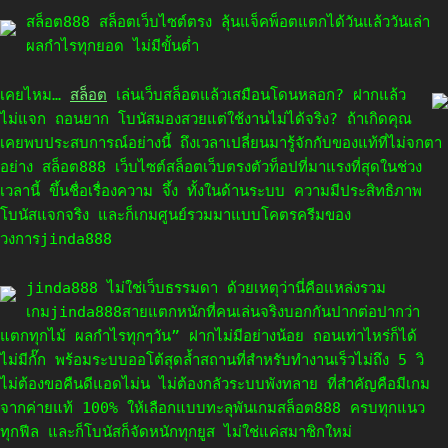
สล็อต888 สล็อตเว็บไซต์ตรง ลุ้นแจ็คพ็อตแตกได้วันแล้ววันเล่า
ผลกำไรทุกยอด ไม่มีขั้นต่ำ
เคยไหม…
สล็อต
เล่นเว็บสล็อตแล้วเสมือนโดนหลอก? ฝากแล้ว
ไม่แจก ถอนยาก โบนัสมองสวยแต่ใช้งานไม่ได้จริง? ถ้าเกิดคุณ
เคยพบประสบการณ์อย่างนี้ ถึงเวลาเปลี่ยนมารู้จักกับของแท้ที่ไม่จกตา
อย่าง สล็อต888 เว็บไซต์สล็อตเว็บตรงตัวท็อปที่มาแรงที่สุดในช่วง
เวลานี้ ขึ้นชื่อเรื่องความ จึ้ง ทั้งในด้านระบบ ความมีประสิทธิภาพ
โบนัสแจกจริง และก็เกมศูนย์รวมมาแบบโคตรครีมของ
วงการjinda888
jinda888 ไม่ใช่เว็บธรรมดา ด้วยเหตุว่านี่คือแหล่งรวม
เกมjinda888สายแตกหนักที่คนเล่นจริงบอกกันปากต่อปากว่า
แตกทุกไม้ ผลกำไรทุกๆวัน” ฝากไม่มีอย่างน้อย ถอนเท่าไหร่ก็ได้
ไม่มีกั๊ก พร้อมระบบออโต้สุดล้ำสถานที่สำหรับทำงานเร็วไม่ถึง 5 วิ
ไม่ต้องขอคืนดีแอดไม่น ไม่ต้องกลัวระบบพังทลาย ที่สำคัญคือมีเกม
จากค่ายแท้ 100% ให้เลือกแบบทะลุพันเกมสล็อต888 ครบทุกแนว
ทุกฟีล และก็โบนัสก็จัดหนักทุกยูส ไม่ใช่แค่สมาชิกใหม่