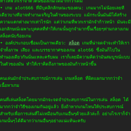
ทำให้พวกเราจำตัวตนของเกมได้มากกว่าเดิม
• เกม alot666 ที่มีบุคลิกลักษณะของตน: เกมมากไม่น้อยเลยที
เดียวบางทีอาจทำงานเจริญในด้านของระบบ แม้กระนั้นมันมิได้สร้าง
ความแตกต่างมากเท่าไรนัก แต่ว่าเกมที่พวกเรามักจำก้าวหน้า มันจะมี
เอกลักษณ์เฉพาะบุคคลที่ทำให้เกมนั้นถูกจำมากขึ้นเรื่อยๆท่ามกลางเกม
สล็อตนับร้อยเกม
• องค์ประกอบเชื่อมเป็นภาพเดียว:
สล็อต
เกมที่น่าจดจำจะทำให้เรา
จำทั้งภาพ เสียง และบรรยากาศของเกม alot66 ซึ่งมันก็ไปใน
ทำนองเดียวกันนั่นแหละครับผม เราก็เลยมีความคิดว่ามันสมบูรณ์แบบ
ในตัวของมัน ทำให้เราคิดถึงภาพของมันก้าวหน้าขึ้น
คนเล่นมักจำประสบการณ์การเล่น เกมสล็อต ที่ผิดแผกมากกว่าจำ
เนื้อหาเกม
คนที่เล่นสล็อตโดยมากมักจะจดจำประสบการณ์ในการเล่น สล็อต ได้
มากกว่าจำวิธีของเกมกันอยู่แล้ว ยิ่งถ้าหากเกมไหนให้ประสบการณ์
สำหรับเพื่อการเล่นที่ไม่เหมือนกับเกมอื่นๆด้วยแล้วล่ะก็ อย่างไรเราก็จำ
เกมนั้นๆได้ดีมากว่าเกมอื่นๆอย่างแน่แท้นะครับ