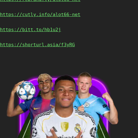
https://cutly.info/alot66-net
https://bitt.to/hb1u2j
https://shorturl.asia/f3yRG