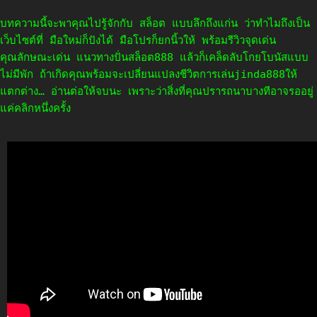
บทความนี้จะพาคุณไปรู้จักกับ สล็อต แบบลึกถึงแก่น ว่าทำไมถึงเป็น
เว็บไซต์ที่ มือใหม่ก็ปังได้ มือโปรก็ยกนิ้วให้ พร้อมรีวิวจุดเด่น
คุณลักษณะเด่น แนวทางปั่นสล็อต888 แล้วก็เคล็ดลับโกยโบนัสแบบ
ไม่มีพัก ถ้าเกิดคุณพร้อมจะเปลี่ยนแปลงชีวิตการเล่นjinda888ให้
แตกต่าง… อ่านต่อให้จบนะ เพราะว่าสิ่งที่คุณปรารถนาบางทีอาจรออยู่
แค่คลิกหนึ่งครั้ง