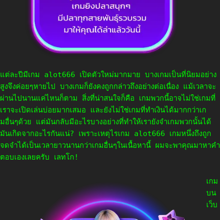
แต่ละปีมีเกม alot666 เปิดตัวใหม่มากมาย บางเกมเป็นที่นิยมอย่าง
สูงจึงค่อยๆหายไป บางเกมก็ยังคงถูกกล่าวถึงอย่างต่อเนื่อง แม้เวลาจะ
ผ่านไปนานแค่ไหนก็ตาม สิ่งที่น่าสนใจก็คือ เกมพวกนี้อาจไม่ใช่เกมที่
เราจะเปิดเล่นบ่อยมากเสมอ และยังไม่ใช่เกมที่ทำเงินได้มากกว่าเก
มอื่นๆด้วย แต่มันกลับมีอะไรบางอย่างที่ทำให้เรายังจำเกมพวกนั้นได้
มันเกิดจากอะไรกันแน่? เพราะเหตุไรเกม alot666 เกมหนึ่งถึงถูก
จดจำได้เป็นเวลายาวนานกว่าเกมอื่นๆในเนื้อหานี้ ผมจะพาคุณมาหาคำ
ตอบเองเลยครับ เลทโก!
เกม
บน
เว็บ