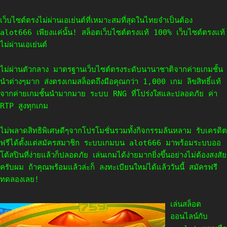
เว็บไซต์ตรงไม่ผ่านเอเย่นต์ที่เหมาะสมที่สุดในไทยจำเป็นต้อง
alot666 เพียงแค่นั้น! สล็อตเว็บไซต์ตรงแท้ 100% เว็บไซต์ตรงแท้
ไม่ผ่านเอเย่นต์
ไม่ผ่านตัวกลาง มาตรฐานเว็บไซต์ตรงระดับนานาชาติจากค่ายเกมชั้น
นำต่างๆมาก ส่งตรงเกมสล็อตถึงมือคุณกว่า 1,000 เกม ลิขสิทธิ์แท้
จากค่ายเกมชั้นนำมากมาย ระบบ RNG ที่โปร่งใสและปลอดภัย ค่า
RTP สูงทุกเกม
ไม่พลาดสิทธิพิเศษดีๆจากโปรโมชั่นรวมทั้งกิจกรรมล้นหลาม รับเครดิต
ฟรีได้ตั้งแต่สมัครสมาชิก ระบบเกมบน alot666 มาพร้อมระบบออ
โต้สปินที่ง่ายแล้วก็ปลอดภัย เล่นเกมได้ง่ายมากยิ่งขึ้นอย่างไม่ต้องสงสัย
ครับผม ถ้าคุณพร้อมแล้วล่ะก็ ลงทะเบียนใหม่ได้แล้ววันนี้ สมัครฟรี
ทดลองเลย!
เล่นสล็อต
ออนไลน์กับ