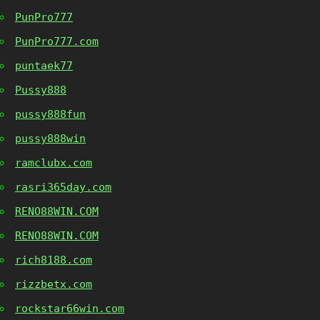
PunPro777
PunPro777.com
puntaek77
Pussy888
pussy888fun
pussy888win
ramclubx.com
rasri365day.com
RENO88WIN.COM
RENO88WIN.COM
rich8188.com
rizzbetx.com
rockstar66win.com