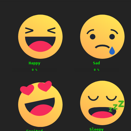
Happy
Sad
0
%
0
%
Sleepy