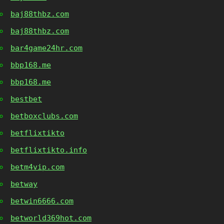
baj88thbz.com
baj88thbz.com
bar4game24hr.com
bbp168.me
bbp168.me
bestbet
betboxclubs.com
betflixtikto
betflixtikto.info
betm4vip.com
betway
betwin6666.com
betworld369hot.com