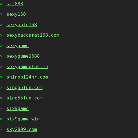
scr888
sexy168
sexyauto168
sexybaccarat168.com
sexygame
sexygame1688
sexygameplus.me
shinobi24hr.com
sing55fun.com
sing55fun.com
six9game
six9game.win
sky2899.com