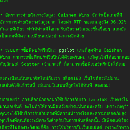
ด้วย
• อัตราการจ่ายเงินรางวัลสูง: Caishen Wins จัดว่าเป็นเกมที่มี
อัตราการจ่ายเงินรางวัลสูงมาก โดยค่า RTP ของเกมสูงถึง 96.92%
กันเลยทีเดียว ทำให้ท่านมีโอกาสรับเงินรางวัลเยอะขึ้นเรื่อยๆ แถมยัง
เป็นเกมที่มีความเปลี่ยนแปลงปานกลางอีกด้วย
• ระบบการซื้อฟีพบร์ฟรีสปิน:
pgslot
และก็สุดท้าย Caishen
Wins สามารถซื้อฟีพบร์ฟรีสปินได้ด้วยครับผม แม้คุณไม่ได้อยากคอย
สัญลักษณ์ Scatter เข้ามาล่ะก็ ก็สามารถซื้อฟีเจอร์ฟรีสปินได้เลย
ลงทะเบียนเป็นสมาชิกใหม่กับเรา สล็อต168 เว็บไซต์ตรงไม่ผ่าน
เอเย่นต์ได้แล้ววันนี้ เล่นเกมในแบบที่ถูกใจได้ทันที ลองเลย!
บอกเลยว่า การเลือกนำออกมาใช้บริการกับเรา faro168 เว็บตรงไม่
ผ่านเอเย่นต์ จะไม่ทำให้ท่านผิดหวังอย่างแน่นอนนะครับ เพราะเหตุว่า
คุณจะได้ใช้บริการกับเว็บตรงที่มีความน่าวางใจและความปลอดภัยสูง
ทุกเรื่องที่คุณต้องระมัดระวังสำหรับในการเล่นสล็อตนั้น มีเพียงแต่เรื่อง
เดียวที่ไม่ต้องระวังเลยก็คือ การใช้บริการกับเว็บเอเย่นต์ เพราะถ้าหาก