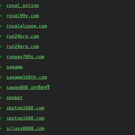
royal online
royal99y.com
royaleluxee.com
run24pro.com
run24pro.com
runway789s.com
sagame
sagame168th.com
sawan888 เครดิตฟรี
sbobet
sbotop1688.com
sbotop1688.com
sclass8888.com