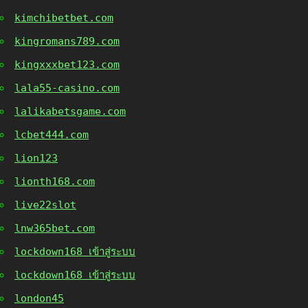
kimchibetbet.com
kingromans789.com
kingxxxbet123.com
lala55-casino.com
lalikabetsgame.com
lcbet444.com
lion123
lionth168.com
live22slot
lnw365bet.com
lockdown168 เข้าสู่ระบบ
lockdown168 เข้าสู่ระบบ
london45