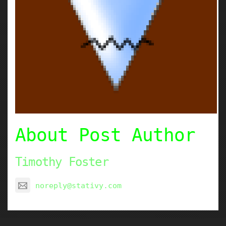
About Post Author
Timothy Foster
noreply@stativy.com