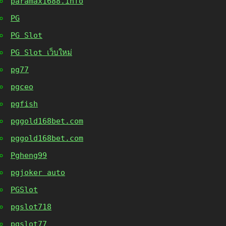
paramax1688.info
PG
PG Slot
PG Slot เว็บใหม่
pg77
pgceo
pgfish
pggold168bet.com
pggold168bet.com
Pgheng99
pgjoker auto
PGSlot
pgslot718
pgslot77