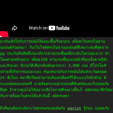
มาบันเทิงใจกับการพนันให้เยอะขึ้นเรื่อยๆบน สล็อตเว็บตรงไม่ผ่าน
เอเย่นต์กันเหอะ! กับเว็บไซต์ตรงไม่ผ่านเอเย่นต์ที่เหมาะสมที่สุดจาก
pg ประกันลิขสิทธิ์เกมแท้จากค่ายเกมชั้นหนึ่งระดับโลกเยอะมาก นำ
โดยค่ายหลักอย่าง สล็อต168 ค่ายเกมชั้นแนวหน้าที่คุณจึงควรรู้จัก
และรักแน่ๆ มีเกมให้เลือกเดิมพันมากกว่า 3,000 เกม มีโปรโมชั่
นรวมทั้งกิจกรรมเยอะแยะ สนุกสนานกับการพนันได้แต่ละวันตลอด
24 ชั่วโมง สมาชิกใหม่สามารถรับเครดิตฟรีได้แบบจุใจอีกด้วย มี
ระบบทดสอบเล่นฟรี มาพร้อมระบบฝากถอนที่ทันสมัยและก็ปลอดภัย
ที่สุด ถ้าหากคุณไม่ได้อยากเสียโอกาสดีๆอย่างงี้ล่ะก็ สมัครสมาชิกใหม่
กับเราสล็อตเว็บตรงได้แล้ววันนี้ สมัครเลย!
สิ่งที่คุณต้องระมัดระวังทุกหนก่อนพนันกับ
pgslot
รู้ก่อน ปลอดภัย