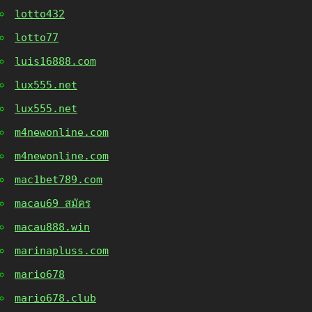
lotto432
lotto77
luis16888.com
lux555.net
lux555.net
m4newonline.com
m4newonline.com
mac1bet789.com
macau69 สมัคร
macau888.win
marinapluss.com
mario678
mario678.club