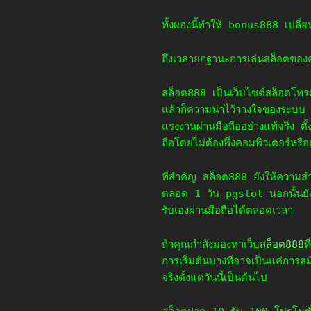
ทั้งผองนี้ทำให้ bonus888 เปลี่ย
ถึงเวลายกฐานะการเล่นสล็อตของคุณ
สล็อต888 เป็นเว็บไซต์สล็อตโทรศ
แล้วก็ความน่าไว้วางใจของระบบ ตร
แรงงานผ่านมือถืออย่างแท้จริง 
ถือโดยไม่ต้องพึ่งคอมพิวเตอร์หรื
ที่สำคัญ สล็อต888 ยังให้ความส
ตลอด 1 วัน pgslot นอกนั้นยังม
รับเองผ่านมือถือได้ตลอดเวลา
ถ้าคุณกำลังมองหาเว็บ
สล็อต888
ท
การเริ่มต้นบางทีอาจเป็นแค่การสม
จริงตั้งแต่วันนี้เป็นต้นไป