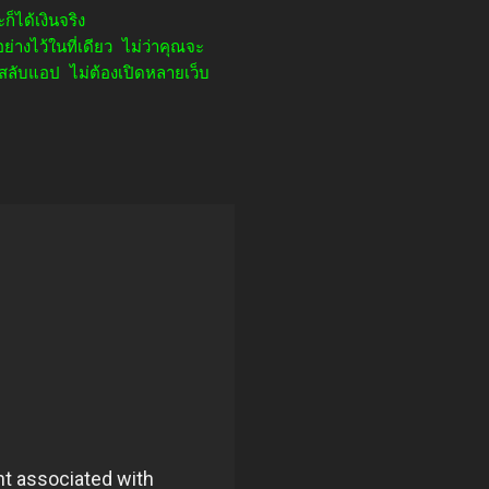
็ได้เงินจริง
ย่างไว้ในที่เดียว ไม่ว่าคุณจะ
ับแอป ไม่ต้องเปิดหลายเว็บ