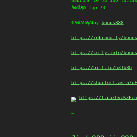
สล็อตฝาก 10 รับ 100 โปรโม
ฮิตที่สุด Top 70
ขอขอบคุณby
bonus888
https://rebrand.ly/bonu
https://cutly.info/bonu
https://bitt.to/h31b8b
https://shorturl.asia/o
https://t.co/hvcK3Ecn
…