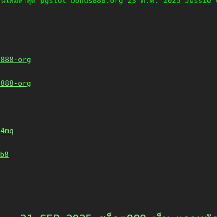
ชั่นใหม่ล่าสุด pgslot bonus888.org 23 ต.ค. 2025 Jessie 
s888-org
s888-org
E4mq
b8