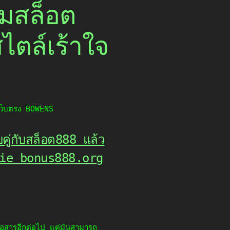
มสล็อต
ไตล์เร้าใจ
เว็บตรง BOWENS
ู่กับสล็อต888 แล้ว
ssie bonus888.org
สื่อสารอีกต่อไป แต่มันสามารถ