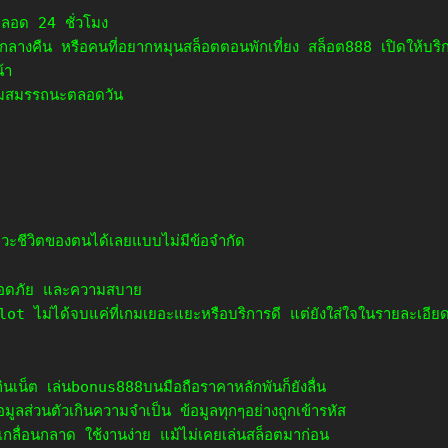
ตลอด 24 ชั่วโมง
8กลางคืน หรือคนที่อยากหมุนสล็อตตอนพักเที่ยง สล็อต888 เปิดให้บริ
้า
เต็มสมรรถนะตลอดวัน
วะชีวิตของตนได้เลยแบบไม่มีข้อจำกัด
ลอดภัย และความสบาย
 ไม่ได้จบแค่ที่เกมเยอะแยะหรือบริการดี แต่ยังใส่ใจในรายละเอียดเล
เน็ต เล่นbonus888บนมือถือราคาหลักพันก็ยังลื่น
ลส่วนตัวเกินความจำเป็น ข้อมูลทุกๆอย่างถูกเข้ารหัส
กลื่อนกลาด ใช้งานง่าย แม้ไม่เคยเล่นสล็อตมาก่อน