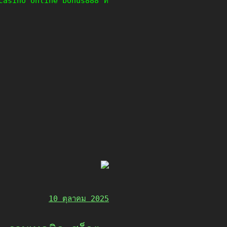
casino online bonus888 ที่
10 ตุลาคม 2025