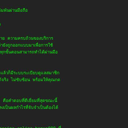
ิมพันผ่านมือถือ
ง
ามสบาย ความครบถ้วนของบริการ
ว่ายังถูกออกแบบมาเพื่อการใช้
ทุกขั้นตอนสามารถทำได้ผ่านมือ
แล้วก็มีระบบระเบียบดูแลสมาชิก
จริง ไม่ซับซ้อน พร้อมให้คุณกด
ือคำตอบที่ดีเยี่ยมที่สุดขณะนี้
งเป็นผลกำไรที่จับจำเป็นต้องได้