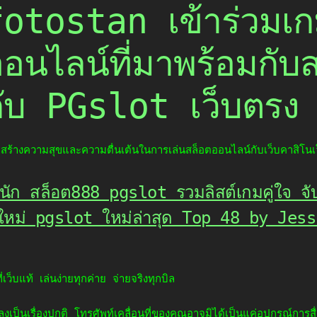
fotostan เข้าร่วมเก
อนไลน์ที่มาพร้อมกับส
กับ PGslot เว็บตรง
างความสุขและความตื่นเต้นในการเล่นสล็อตออนไลน์กับเว็บคาสิโน
ัก สล็อต888 pgslot รวมลิสต์เกมคู่ใจ จับค
ปิดใหม่ pgslot ใหม่ล่าสุด Top 48 by Je
เว็บแท้ เล่นง่ายทุกค่าย จ่ายจริงทุกบิล
งเป็นเรื่องปกติ โทรศัพท์เคลื่อนที่ของคุณอาจมิได้เป็นแค่อุปกรณ์การ