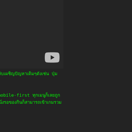
ับเผชิญปัญหาเดิมๆดังเช่น ปุ่ม
 mobile-first ทุกเมนูก็เลยถูก
ั่งรอของกินก็สามารถเข้าเกมรวม