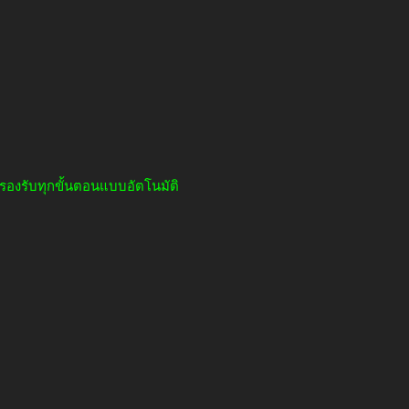
่รองรับทุกขั้นตอนแบบอัตโนมัติ