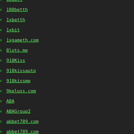
188betth
1xbetth
1xbit
1xgameth.com
8lots.me
918Kiss
918kissauto
918kissme
9kpluss.com
ABA
ABAGroup2
abbet789.com
abbet789.com