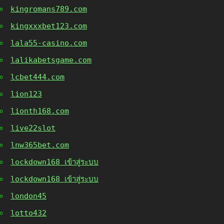
kingromans789.com
kingxxxbet123.com
lala55-casino.com
lalikabetsgame.com
lcbet444.com
lion123
lionth168.com
live22slot
lnw365bet.com
lockdown168 เข้าสู่ระบบ
lockdown168 เข้าสู่ระบบ
london45
lotto432