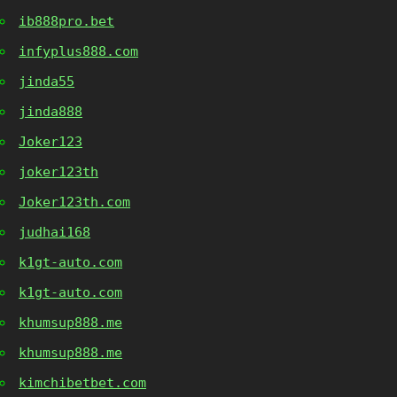
ib888pro.bet
infyplus888.com
jinda55
jinda888
Joker123
joker123th
Joker123th.com
judhai168
k1gt-auto.com
k1gt-auto.com
khumsup888.me
khumsup888.me
kimchibetbet.com