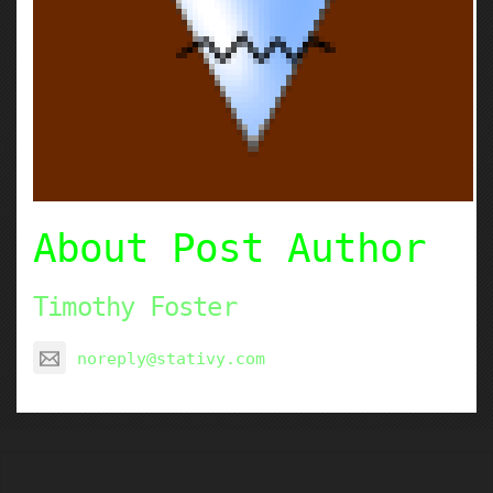
About Post Author
Timothy Foster
noreply@stativy.com