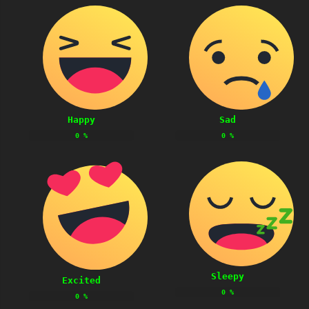
Happy
Sad
0
%
0
%
Sleepy
Excited
0
%
0
%