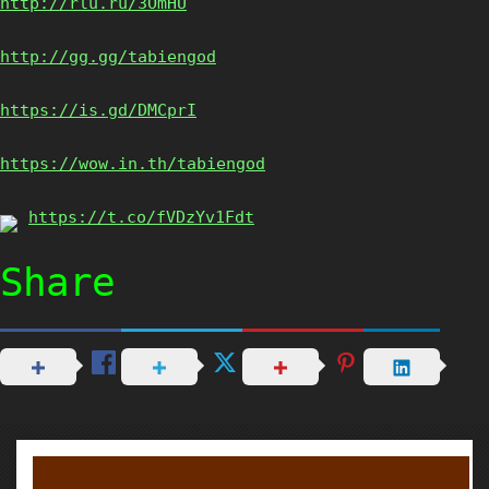
http://rlu.ru/3OmHU
http://gg.gg/tabiengod
https://is.gd/DMCprI
https://wow.in.th/tabiengod
https://t.co/fVDzYv1Fdt
Share