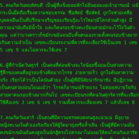
5.คนเกิดวันพฤหัสบดี เป็นผู้ที่แข็งยอมหักไม่ยินยอมงอเจ้าอารมณ์ แม้
กระนั้นยึดถือเรื่องความชอบธรรม ซื่อสัตย์ ซื่อสัตย์ ถูกใจช่วยเหลือ
บุคคลอื่นเป็นที่ปรึกษาเจริญชอบเรียนรู้อะไรใหม่ๆมีโลกส่วนตัวสูง มี
ความน่านับถือมีน้ำใจ และก็คนรอบข้างทะเบียนสวยมักจะไว้ใจในตัว
คุณ แต่ว่าบางคราวก็ขมักเขม้นจนบีบคั้นตนเองรวมทั้งคนรอบข้างมาก
เกินความจำเป็น เลขทะเบียนรถงามที่ควรที่จะเลือกใช้เป็นเลข 1 เลข
5 เลข 9 และไม่ควรจะใช้เลข 7
6.ผู้ที่กำเนิดวันศุกร์ เป็นคนที่ค่อนข้างจะใจน้อยขี้งอนเป็นห่วงความ
รู้สึกของคนที่อยู่รอบข้างคิดมากโกรธ ง่ายหายเร็ว ถูกใจค้นหาความ
จริง เรียกได้ว่าเป็นโคนันตัวยง เป็นผู้ที่มีนิสัยน่ารักน่าชัง มีปฏิภาณ
เป็นคนสวยอ่อนโยนแม้ว่า โกรธก็อารมณ์ร้ายแรง ไม่ค่อยสบายใจกับ
สายตาคนรอบข้างมากเกินไป เลขทะเบียนรถที่คนวันศุกร์ควรที่จะเลือก
ใช้คือเลข 3 เลข 6 เลข 9 รวมทั้งควรจะเลี่ยงเลข 7 แล้วก็เลข 8
7.คนเกิดวันเสาร์ เป็นคนที่มีความทรหดอดทนสูงแน่วแน่ มีอุบาย
หญิงทะนงในตัวเองรังเกียจให้ผู้ใดมายุ่งหรือล้ำเส้น เป็นผู้ที่มีความมั่น
คงขมักเขม้นมั่นคงสูงเป็นนักสู้ตรงไปตรงมาไม่ยอมให้คนไหนกันเอารัด