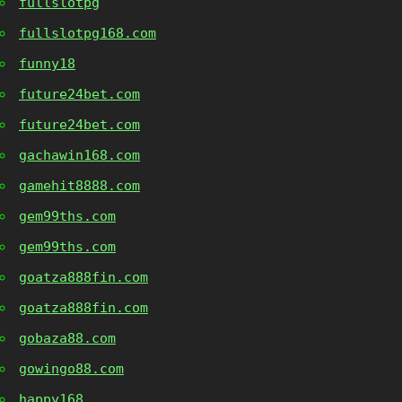
fullslotpg
fullslotpg168.com
funny18
future24bet.com
future24bet.com
gachawin168.com
gamehit8888.com
gem99ths.com
gem99ths.com
goatza888fin.com
goatza888fin.com
gobaza88.com
gowingo88.com
happy168