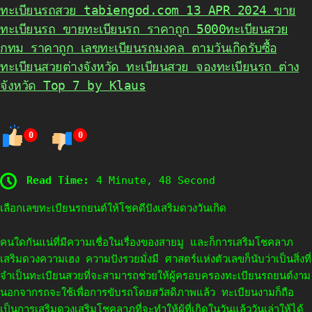
ทะเบียนรถสวย tabiengod.com 13 APR 2024 ขาย
ทะเบียนรถ ขายทะเบียนรถ ราคาถูก 5000ทะเบียนสวย
กทม ราคาถูก เลขทะเบียนรถมงคล ตามวันเกิดรับซื้อ
ทะเบียนสวยต่างจังหวัด ทะเบียนสวย จองทะเบียนรถ ต่าง
จังหวัด Top 7 by Klaus
0
0
Read Time:
4 Minute, 48 Second
เลือกเลขทะเบียนรถยนต์ให้โชคดีปังเสริมดวงวันเกิด
คนใดกันแน่ที่มีความเชื่อในเรื่องของสายมู และก็การเสริมโชคลาภ
เสริมดวงความเฮง ความปังรวยมั่งมี ศาสตร์แห่งตัวเลขก็นับว่าเป็นสิ่งที่
จำเป็นทะเบียนสวยที่จะสามารถช่วยให้ผู้ครอบครองทะเบียนรถยนต์งาม
นอกจากรถจะใช้เพื่อการขับรถโดยสวัสดิภาพแล้ว ทะเบียนงามก็ถือ
เป็นการเสริมดวงเสริมโชคลาภที่จะทำให้ผู้ที่เกิดในวันแล้ววันเล่าให้ได้