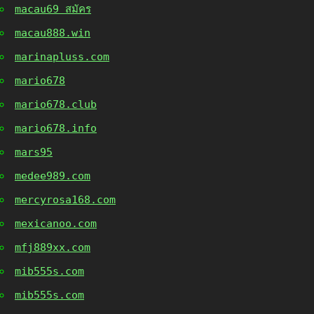
macau69 สมัคร
macau888.win
marinapluss.com
mario678
mario678.club
mario678.info
mars95
medee989.com
mercyrosa168.com
mexicanoo.com
mfj889xx.com
mib555s.com
mib555s.com