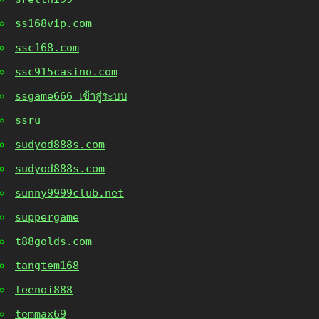
ss168vip.com
ssc168.com
ssc915casino.com
ssgame666 เข้าสู่ระบบ
ssru
sudyod888s.com
sudyod888s.com
sunny9999club.net
suppergame
t88golds.com
tangtem168
teenoi888
temmax69