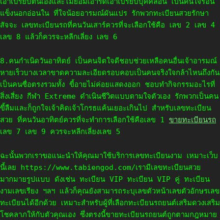
เอาเปรียบตนเองและไม่ยอมเอารัดเอาเปรียบบุคคลอื่น เป็นคนใจร้อน
แข็งนอกอ่อนใน ที่ใจน้อยอารมณ์ผันแปร รักพวกทะเบียนสวยรักษา
สัจจะ เลขทะเบียนรถที่คนวันเสาร์ควรที่จะเลือกใช้คือ เลข 2 เลข 4
เลข 8 แล้วก็ควรจะหลีกเลี่ยง เลข 6
8.คนกำเนิดวันอาทิตย์ เป็นคนจิตใจดีชอบช่วยเหลือคนอื่นเจ้าอารมณ์
หายเร็วบางเวลาขาดความละเอียดรอบคอบเป็นคนจริงใจกล้าไหนถึงกัน
เป็นคนซื่อตรงรวมทั้ง ขี้อายไม่ค่อยแสดงออก ชอบทำกิจกรรมอะไรที่
สิ่งเสี่ยง กีฬา Extreme ดำเนินชีวิตแบบตามใจตัวเอง รักพวกเป็นคน
ขี้ลืมและก็ถูกใจเจ้าคิดเจ้าโกรธแค้นเยอะเกินไป สำหรับเลขทะเบียน
สวย ที่คนวันอาทิตย์ควรที่จะทำการเลือกใช้คือเลข 1
ขายทะเบียนรถ
เลข 7 เลข 9 ควรจะหลีกเลี่ยงเลข 5
ฉะนั้นพวกเราขอแนะนำให้คุณมาใช้บริการเลขทะเบียนงาม เหมาะเว็บ
นี้เลย https://www.tabiengod.com/เรามีเลขทะเบียนสวย
มากมายรูปแบบ ดังเช่น ทะเบียน VIP ทะเบียน VIP คู่ ทะเบียน
งามเลขเรียง ฯลฯ แล้วก็คุณยังสามารถระบุเลขตัวหน้าเลขตัวอักษรเลข
ทะเบียนได้อีกด้วย เหมาะสำหรับผู้ที่เลือกทะเบียนรถยนต์เสริมดวงเสริม
โชคลาภให้กับตัวคุณเอง ซึ่งตรงนี้ขายทะเบียนรถยนต์ถูกตามกฎหมาย