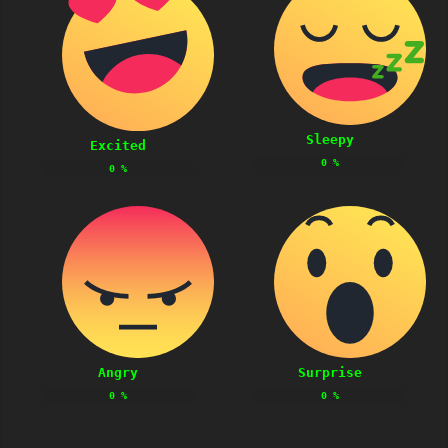
Sleepy
Excited
0
%
0
%
Angry
Surprise
0
%
0
%