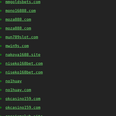
mmgoldsbets.com
mono16888.com
moza888.com
moza888.com
mun789slot.com
mwin9s.com
nakoya1688.site
niseko168bet.com
niseko168bet.com
no1huay
no1huay.com
okcasino159.com
okcasino159.com