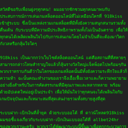
สวัสดีขอรับเพื่อนฝูงๆทุกคน! ผมอยากชักชวนทุกคนมาพบกับ
ประสบการณ์การเล่นเกมสล็อตออนไลน์ที่ไม่เหมือนใครที่ 918kiss
เข้าสู่ระบบ ซึ่งเป็นแหล่งรวมเกมสล็อตที่มีทั้งยังความสนุกสนานรวมทั้ง
ตื่นเต้น กับระบบที่มีความมีประสิทธิภาพรวมทั้งไม่เป็นอันตราย เพื่อให้
ทุกคนได้เพลิดเพลินใจไปกับการเล่นเกมโดยไม่จำเป็นที่จะต้องมาวิตก
กังวลหรือกลุ้มใจใดๆ
918kiss เป็นมากกว่าเว็บไซต์สล็อตออนไลน์ แต่คือสถานที่ที่สหายๆ
สามารถกล่าวโทษสำราญใจแล้วก็ลุ้นรางวัลใหญ่แจ็คพ็อตไปพร้อมๆกัน
พวกเราทราบกันดีว่าในโลกของเกมสล็อตนั้นมีทั้งยังความระทึกใจแล้วก็
ความท้า ฉะนั้นคณะทำงานของเราจึงเอื้อเฟื้อเวลาและก็ความพยายาม
อย่างยิ่งสำหรับในการคัดสรรเกมที่มีคุณภาพและหลากหลาย พร้อม
ด้วยอัปเดตใหม่อยู่เป็นประจำ เพื่อให้มั่นใจว่าทุกคนจะได้เพลินใจกับ
เกมปัจจุบันและก็เหมาะสมที่สุดเล่นง่ายรวมทั้งสบายสูงที่สุด
ระบบฝาก-เบิกเงินที่ล้ำยุค ด้วยระบบออโต้ ที่ ดาวน์โหลด918kiss
ผมขอชี้แจงเกี่ยวกับระบบฝาก-เบิกเงินแบบออโต้ที่ allbet24hr
ของพวกเรานะครับ พวกเราได้พัฒนาระบบนี้ขึ้นมาเพื่อทุกกระบวนการ