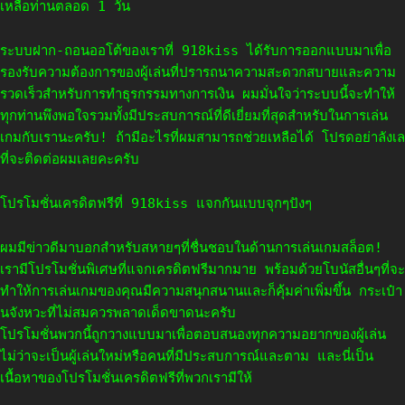
เหลือท่านตลอด 1 วัน
ระบบฝาก-ถอนออโต้ของเราที่ 918kiss ได้รับการออกแบบมาเพื่อ
รองรับความต้องการของผู้เล่นที่ปรารถนาความสะดวกสบายและความ
รวดเร็วสำหรับการทำธุรกรรมทางการเงิน ผมมั่นใจว่าระบบนี้จะทำให้
ทุกท่านพึงพอใจรวมทั้งมีประสบการณ์ที่ดีเยี่ยมที่สุดสำหรับในการเล่น
เกมกับเรานะครับ! ถ้ามีอะไรที่ผมสามารถช่วยเหลือได้ โปรดอย่าลังเล
ที่จะติดต่อผมเลยคะครับ
โปรโมชั่นเครดิตฟรีที่ 918kiss แจกกันแบบจุกๆปังๆ
ผมมีข่าวดีมาบอกสำหรับสหายๆที่ชื่นชอบในด้านการเล่นเกมสล็อต!
เรามีโปรโมชั่นพิเศษที่แจกเครดิตฟรีมากมาย พร้อมด้วยโบนัสอื่นๆที่จะ
ทำให้การเล่นเกมของคุณมีความสนุกสนานและก็คุ้มค่าเพิ่มขึ้น กระเป๋า
นจังหวะที่ไม่สมควรพลาดเด็ดขาดนะครับ
โปรโมชั่นพวกนี้ถูกวางแบบมาเพื่อตอบสนองทุกความอยากของผู้เล่น
ไม่ว่าจะเป็นผู้เล่นใหม่หรือคนที่มีประสบการณ์และตาม และนี่เป็น
เนื้อหาของโปรโมชั่นเครดิตฟรีที่พวกเรามีให้