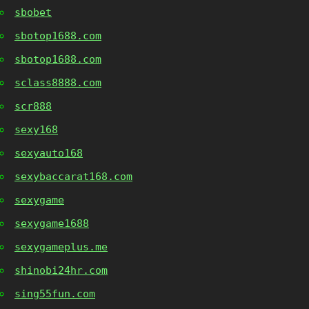
sbobet
sbotop1688.com
sbotop1688.com
sclass8888.com
scr888
sexy168
sexyauto168
sexybaccarat168.com
sexygame
sexygame1688
sexygameplus.me
shinobi24hr.com
sing55fun.com