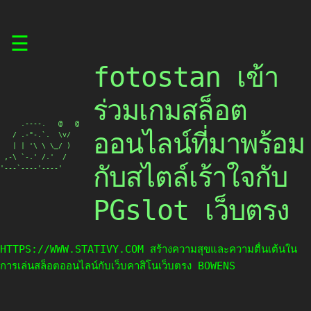
Skip
☰
to
content
fotostan เข้า
ร่วมเกมสล็อต
     .----.   @   @

ออนไลน์ที่มาพร้อม
   / .-"-.`.  \v/

   | | '\ \ \_/ )

 ,-\ `-.' /.'  /

กับสไตล์เร้าใจกับ
'---`----'----'
PGslot เว็บตรง
HTTPS://WWW.STATIVY.COM สร้างความสุขและความตื่นเต้นใน
การเล่นสล็อตออนไลน์กับเว็บคาสิโนเว็บตรง BOWENS