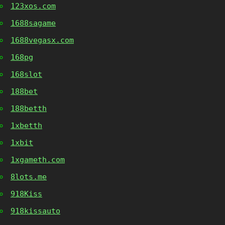
123xos.com
1688sagame
1688vegasx.com
168pg
168slot
188bet
188betth
1xbetth
1xbit
1xgameth.com
8lots.me
918Kiss
918kissauto