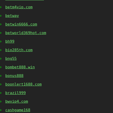
betm4vip.com
betway
betwin6666.com
betworld369hot.com
bh99
bio285th.com
bng55
bombet888.win
bonus888
boonlert1688.com
brazil999
bwvip4.com
cashgame168