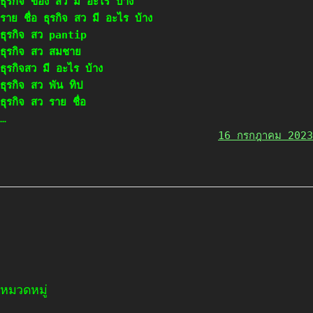
ธุรกิจ ของ สว มี อะไร บ้าง
ราย ชื่อ ธุรกิจ สว มี อะไร บ้าง
ธุรกิจ สว pantip
ธุรกิจ สว สมชาย
ธุรกิจสว มี อะไร บ้าง
ธุรกิจ สว พัน ทิป
ธุรกิจ สว ราย ชื่อ
…
16 กรกฎาคม 2023
หมวดหมู่