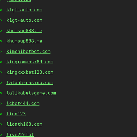
k1gt-auto.com
k1gt-auto.com
khumsup888.me
khumsup888.me
kimchibetbet.com
kingromans789.com
kingxxxbet123.com
lala55-casino.com
lalikabetsgame.com
lcbet444.com
lion123
lionth168.com
live22slot