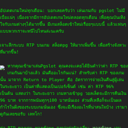
อัปเดตเกมใหม่ทุกเดือน: บอกเลยครับว่า เล่นเกมกับ pgslot ไม่มี
เบื่อแน่ๆ เนื่องจากมีการอัปเดตเกมใหม่ตลอดทุกเดือน เพื่อคุณบันเทิง
ใจกับเกมต่างๆได้มากขึ้น มีเกมสล็อตเข้าใหม่เรื่อยๆแบบนี้ แล้วแฟนๆ
แบบพวกเราจะหนีไปไหนล่ะนะครับ
เจาะลึกระบบ RTP บนเกม สล็อตpg ให้มากเพิ่มขึ้น เพื่อสร้างจังหวะ
ที่มากขึ้น!
หากคุณเข้ามาเล่นPgslot คุณคงจะเคยได้ยินคำว่าค่า RTP ของ
เกมกันมาบ้างแล้ว มันคืออะไรกันแน่? สำหรับค่า RTP ของเกม
นั้น มาจาก Return to Player คือ อัตราการจ่ายเงินคืนสู่ผู้เล่น
ในระยะยาว เป็นค่าที่แสดงเป็นเปอร์เซ็นต์ เช่น ค่า RTP 96%
เป็นต้น แสดงว่า ในระยะยาว เกมทางเข้าpg วอลเล็ตจะมีการคืนเงิน
96 บาท จากการพนันทุกๆ100 บาทนั่นเอง ส่วนที่เหลือก็จะเป็นผล
กำไรในฝั่งของระบบเกมนั่นเอง ซึ่งจะมีเรื่องอะไรที่น่าสนใจบ้าง เรามา
ดูกันเลยขอรับ เลทโก!
ค่า RTP ของเกม ทางเข้าpg สูงกว่าค่าถัวเฉลี่ย:
ทางเข้าpg
เกม