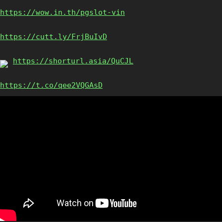
https://wow.in.th/pgslot-vin
https://cutt.ly/FrjBuIvD
https://shorturl.asia/QuCJL
https://t.co/qee2VQGAsD