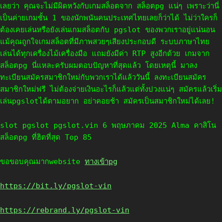
เลยว่า คุณจะไม่มีผิดหวังกับเกมสล็อตจาก สล็อตpg แน่ๆ เพราะว่านี่
เป็นค่ายเกมชั้น 1 ของนักพนันคนประเทศไทยเลยก็ว่าได้ ไม่ว่าใครก็
ต้องเคยเล่นหรือยังเล่นเกมสล็อตกับ pgslot ของพวกเราอยู่แน่นอน
แม้คุณถูกใจเกมสล็อตที่มีภาพสวยๆเสียงประกอบดี ระบบภาษาไทย
เล่นได้ทุกเครื่องไม้เครื่องมือ แถมยังมีค่า RTP สูงอีกด้วย เกมจาก
สล็อตpg นี่แหละครับผมตอบปัญหาที่สุดแล้ว โดยเหตุนี้ มาลง
ทะเบียนสมัครสมาชิกใหม่กับพวกเราได้แล้ววันนี้ ลงทะเบียนสมัคร
สมาชิกใหม่ฟรี ไม่ต้องจ่ายเงินอะไรก็แล้วแต่ทั้งปวงแน่ๆ สมัครแล้วเริ่ม
เล่นpgslotได้ตามอยาก อย่าคอยช้า สมัครเป็นสมาชิกใหม่ได้เลย!
slot pgslot pgslot.vin 6 พฤษภาคม 2025 Alma คาสิโน
สล็อตpg ที่ฮิตที่สุด Top 85
ขอขอบคุณมากwebsite
ทางเข้าpg
https://bit.ly/pgslot-vin
https://rebrand.ly/pgslot-vin