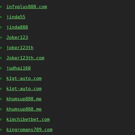
infyplus888.com
jinda55
jinda888
Joker123
joker123th
Joker123th.com
judhai168
k1gt-auto.com
k1gt-auto.com
khumsup888.me
khumsup888.me
kimchibetbet.com
kingromans789.com