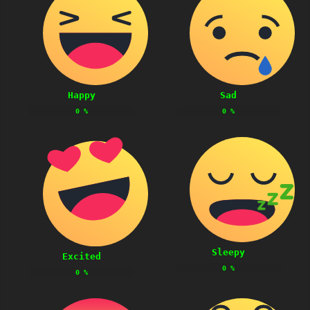
Happy
Sad
0
%
0
%
Sleepy
Excited
0
%
0
%