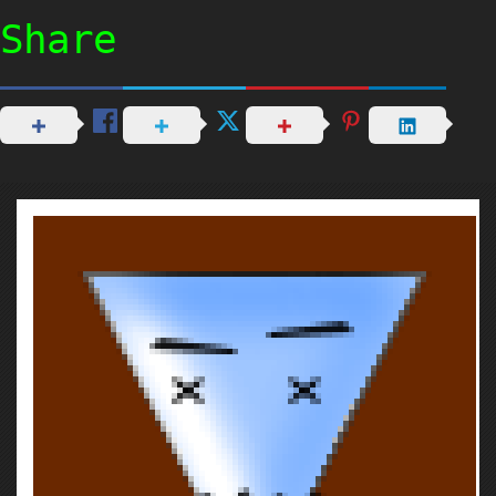
Share