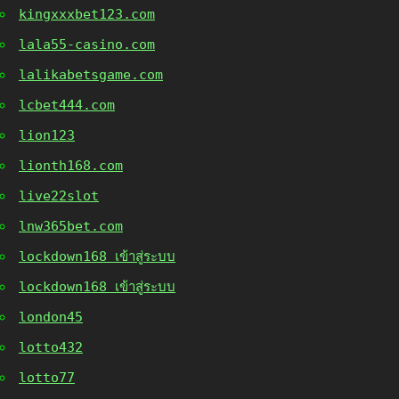
kingxxxbet123.com
lala55-casino.com
lalikabetsgame.com
lcbet444.com
lion123
lionth168.com
live22slot
lnw365bet.com
lockdown168 เข้าสู่ระบบ
lockdown168 เข้าสู่ระบบ
london45
lotto432
lotto77