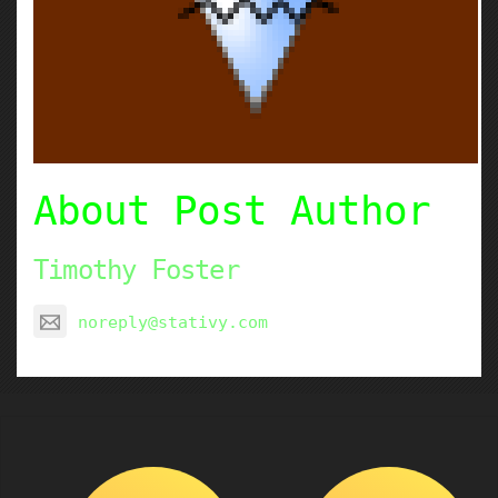
About Post Author
Timothy Foster
noreply@stativy.com