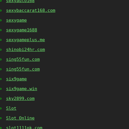
sexyauto168
sexybaccarat168.com
sexygame
sexygame1688
sexygameplus.me
shinobi24hr.com
sing55fun.com
sing55fun.com
six9game
six9game.win
sky2899.com
Slot
Slot Online
slot1111ok.com