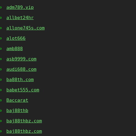
adm789.vip
allbet24hr
allone745s.com
alot666
amb888
asb9999.com
audi688.com
ba88th.com
babet555.com
Baccarat
baj88thb
baj88thbz.com
baj88thbz.com