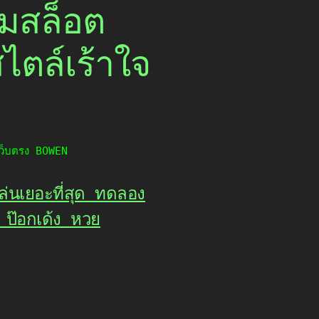
มสล็อต
ไตล์เร้าใจ
เว็บตรง BOWENS
นเยอะที่สุด ทดลอง
 ป๊อกเด้ง หวย