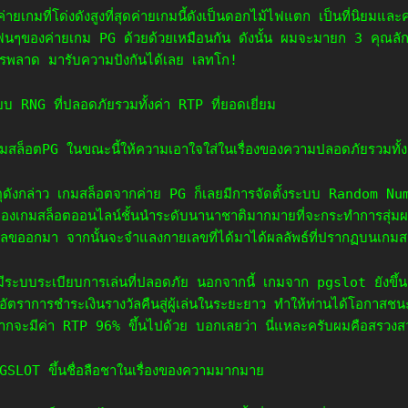
ค่ายเกมที่โด่งดังสูงที่สุดค่ายเกมนี้ดังเป็นดอกไม้ไฟแตก เป็นที่นิยมแล
็นแฟนๆของค่ายเกม PG ด้วยด้วยเหมือนกัน ดังนั้น ผมจะมายก 3 คุณล
รพลาด มารับความปังกันได้เลย เลทโก!
บ RNG ที่ปลอดภัยรวมทั้งค่า RTP ที่ยอดเยี่ยม
กมสล็อตPG ในขณะนี้ให้ความเอาใจใส่ในเรื่องของความปลอดภัยรวมทั้ง
เหตุดังกล่าว เกมสล็อตจากค่าย PG ก็เลยมีการจัดตั้งระบบ Rando
งเกมสล็อตออนไลน์ชั้นนำระดับนานาชาติมากมายที่จะกระทำการสุ่มผล
วเลขออกมา จากนั้นจะจำแลงกายเลขที่ได้มาได้ผลลัพธ์ที่ปรากฏบนเกมส
มีระบบระเบียบการเล่นที่ปลอดภัย นอกจากนี้ เกมจาก pgslot ยังขึ้นช
าการชำระเงินรางวัลคืนสู่ผู้เล่นในระยะยาว ทำให้ท่านได้โอกาสชนะเ
กจะมีค่า RTP 96% ขึ้นไปด้วย บอกเลยว่า นี่แหละครับผมคือสรวงสว
SLOT ขึ้นชื่อลือชาในเรื่องของความมากมาย