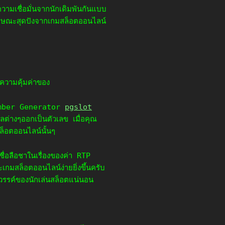
ะความเชื่อมั่นจากนักเดิมพันกันแบบ
ักษณะสุดปังจากเกมสล็อตออนไลน์
ความคุ้มค่าของ
m Number Generator
pgslot
ต่างๆออกเป็นตัวเลข เมื่อคุณ
ล็อตออนไลน์นั้นๆ
ื่อลือชาในเรื่องของค่า RTP
กมสล็อตออนไลน์ง่ายยิ่งขึ้นครับ
รรค์ของนักเล่นสล็อตแน่นอน