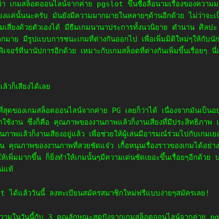
มว่า เกมสล็อตออนไลน์จากค่าย pgslot ขึ้นชื่อลือนามเรื่องของค
ยงแค่นั้นนะครับ มันยังมีความมากมายในหลายๆด้านอีกด้วย ไม่ว่าจะเป็
วามเสี่ยงด้วยตัวเองได้ มีธีมเกมนานาประการทั้งนวนิยาย ตำนาน ศิล
มาย มีรูปแบบการชนะเกมที่ต่างกันออกไป เพื่อเพิ่มมิติใหม่ๆให้กับนัก
จอร์ที่นานัปการอีกด้วย เหมาะกับเกมสล็อตที่ต่างกันเพิ่มขึ้นเรื่อยๆ นี
วก็เสียงได้เลย
่นชัดที่สุดของเกมสล็อตออนไลน์จากค่าย PG เลยก็ว่าได้ เนื่องจากมันเป็
าใช้งาน ซึ่งก็คือ คุณภาพของงานภาพแล้วก็งานเสียงที่มีประสิทธิภา
นภาพแล้วก็งานเสียงอยู่แล้ว เพื่อช่วยให้ผู้เล่นมีอารมณ์ร่วมไปกับเกม
้น คุณภาพของงานภาพที่สวยชัดแจ๋ว เกื้อหนุนเรื่องราวของเกมได้อย่า
ห้เพิ่มมากขึ้น ก็ยิ่งทำให้เกมนั้นๆมีความเด่นชัดเยอะขึ้นเรื่อยๆอีกด้วย
น่แท้
 ได้แล้ววันนี้ ลงทะเบียนสมัครสมาชิกใหม่ฟรีแบบง่ายๆสมัครเลย!
วามในวันนี้กับ 3 คุณลักษณะสุดปังจากเกมสล็อตออนไลน์จากค่าย pgslo