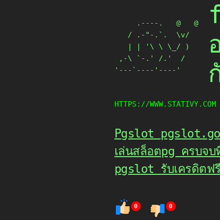
Skip
to
     .----.   @   @

content
อ
   / .-"-.`.  \v/

   | | '\ \ \_/ )

 ,-\ `-.' /.'  /

'---`----'----'
HTTPS://WWW.STATIVY.COM สร้
Pgslot pgslot.gol
เล่นสล็อตpg ครบจบที
pgslot รับเครดิตฟร
0
0