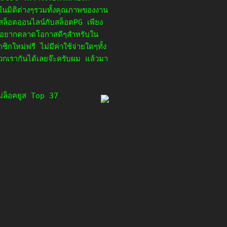
นมิติต่างๆรวมทั้งคุณภาพของงาน
่นสล็อตออนไลน์กับสล็อตPG เพียง
ณไม่อยากคลาดโอกาสดีๆสำหรับใน
กใหม่ฟรี ไม่มีค่าใช้จ่ายใดๆทั้ง
พวกเรากันได้เลยจ๊ะครับผม แล้วมา
ล็อคยูส Top 37