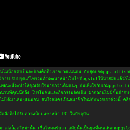
วนไม่น้อยจำเป็นจะต้องคิดถึงเราอย่างแน่นอน กับสุดยอดpgslotfishเว็
มีการปรับปรุงแก้ไขรวมทั้งพัฒนาหน้าเว็บไซต์pgslotให้นำสมัยแล้วก็ไม
ในขณะนี้จะทำให้คุณจับใจมากกว่าเดิมแน่ๆ บันเทิงใจกับเกมpgslotfi
นานที่คุณนึกถึง โปรโมชั่นและกิจกรรมจัดเต็ม ฝากถอนไม่มีขั้นต่ำ
่ได้มาเล่นๆแน่นอน สนใจสมัครเป็นสมาชิกใหม่กับพวกเราช่วงนี้ คลิ
ือถือถึงได้รับความนิยมแซงหน้า PC ในปัจจุบัน
มาเล่สล็อตใหม่ๆนั้น เชื่อไหมครับว่า สมัยนั้นเป็นยุคที่คนเล่นเกมp