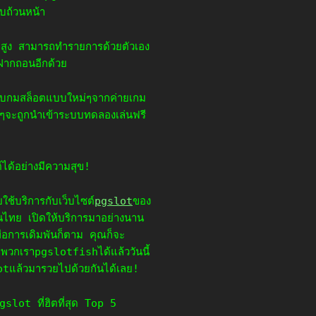
บบถ้วนหน้า
ูง สามารถทำรายการด้วยตัวเอง
รฝากถอนอีกด้วย
กกับกมสล็อตแบบใหม่ๆจากค่ายเกม
่ๆจะถูกนำเข้าระบบทดลองเล่นฟรี
์ได้อย่างมีความสุข!
ช้บริการกับเว็บไซต์
pgslot
ของ
่งในไทย เปิดให้บริการมาอย่างนาน
ื่อการเดิมพันก็ตาม คุณก็จะ
บพวกเราpgslotfishได้แล้ววันนี้
otแล้วมารวยไปด้วยกันได้เลย!
ot ที่ฮิตที่สุด Top 5