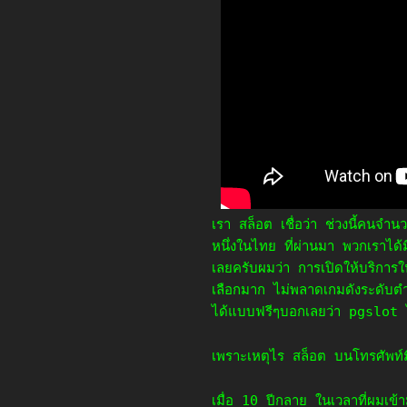
เรา สล็อต เชื่อว่า ช่วงนี้คนจำน
หนึ่งในไทย ที่ผ่านมา พวกเราได้
เลยครับผมว่า การเปิดให้บริการ
เลือกมาก ไม่พลาดเกมดังระดับตำ
ได้แบบฟรีๆบอกเลยว่า pgslot ไม
เพราะเหตุไร สล็อต บนโทรศัพท์ม
เมื่อ 10 ปีกลาย ในเวลาที่ผมเข้า