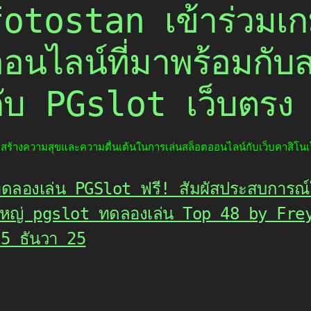
fotostan เข้าร่วมเก
อนไลน์ที่มาพร้อมกับส
กับ PGslot เว็บตรง
างความสุขและความตื่นเต้นในการเล่นสล็อตออนไลน์กับเว็บคาสิโน
ลองเล่น PGSlot ฟรี! สัมผัสประสบการณ์ใหม่
บใหญ่ pgslot ทดลองเล่น Top 48 by Fre
5 ธันวา 25