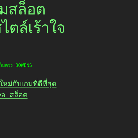
มสล็อต
ไตล์เร้าใจ
เว็บตรง BOWENS
กับเกมที่ดีที่สุด
ya สล็อต