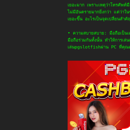
เยอะมาก เพราะเหตุว่าโทรศัพท์มื
ไม่มีอันตรายมากยิ่งกว่า แต่ว่าใ
เยอะขึ้น อะไรเป็นจุดเปลี่ยนสำค
• ความสบายสบาย: มือถือเป็นเครื่
มือถือร่วมกันทั้งนั้น ทำให้การเล
เล่นpgslotfishผ่าน PC ที่คุณควร