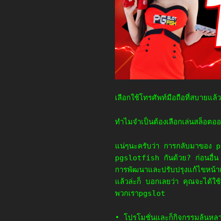
เลือกใช้โทรศัพท์มือถือที่สบายแล้ว
ทำไมจำเป็นต้องเลือกเล่นสล็อตอ
แน่ๆนะครับว่า การกลับมาของ pg
pgslotfish กันด้วย? ก่อนอื่น 
การพัฒนาและปรับปรุงแก้ไขหน้าเว็
แล้วล่ะก็ บอกเลยว่า คุณจะได้ใช
พวกเราpgslot
• โปรโมชั่นและก็กิจกรรมล้นหลา