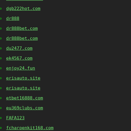
dgb222hot.com
dr888
dr888bet.com
dr888bet.com
du2477.com
ek4567.com
enjoy24.fun
erisauto.site
erisauto.site
etbet16888.com
eu369clubs.com
FAFA123
fcharoenkit168.com