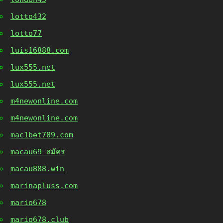
lotto432
lotto77
luis16888.com
lux555.net
lux555.net
m4newonline.com
m4newonline.com
mac1bet789.com
macau69 สมัคร
macau888.win
marinapluss.com
mario678
mario678.club