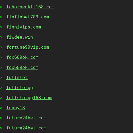
fcharoenkit168.com
finfinbet789.com
finnivips.com
fiwdee.win
fortune99vip.com
fox689ok.com
fox689ok.com
fullslot
fullslotpg
fullslotpg168.com
funny18
future24bet.com
future24bet.com