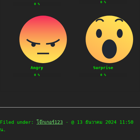
0
%
0
%
Angry
Surprise
0
%
0
%
Filed under:
โจ๊กเกอร์123
- @ 13 ธันวาคม 2024 11:50
น.