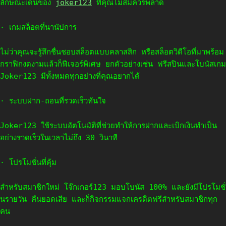
ลักษณะเด่นของ
joker123
ที่คุณไม่สมควรพลาด
· เกมสล็อตที่นานัปการ
ไม่ว่าคุณจะรู้สึกชื่นชอบสล็อตแบบคลาสสิก หรือสล็อตวิดีโอที่มาพร้อม
กราฟิกงดงามแล้วก็ฟีเจอร์พิเศษ ยกตัวอย่างเช่น ฟรีสปินและโบนัสเกม
Joker123 มีทั้งหมดทุกอย่างที่คุณอยากได้
· ระบบฝาก-ถอนที่รวดเร็วทันใจ
Joker123 ใช้ระบบอัตโนมัติที่ช่วยทำให้การฝากและเบิกเงินทำเป็น
อย่างรวดเร็วในเวลาไม่ถึง 30 วินาที
· โปรโมชั่นที่คุ้ม
สำหรับสมาชิกใหม่ โจ๊กเกอร์123 มอบโบนัส 100% และยังมีโปรโมชั่
นรายวัน คืนยอดเสีย และก็กิจกรรมแจกเครดิตฟรีสำหรับสมาชิกทุก
คน