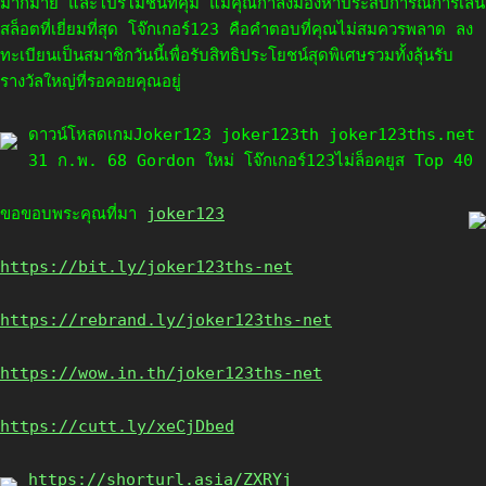
มากมาย และโปรโมชั่นที่คุ้ม แม้คุณกำลังมองหาประสบการณ์การเล่น
สล็อตที่เยี่ยมที่สุด โจ๊กเกอร์123 คือคำตอบที่คุณไม่สมควรพลาด ลง
ทะเบียนเป็นสมาชิกวันนี้เพื่อรับสิทธิประโยชน์สุดพิเศษรวมทั้งลุ้นรับ
รางวัลใหญ่ที่รอคอยคุณอยู่
ดาวน์โหลดเกมJoker123 joker123th joker123ths.net
31 ก.พ. 68 Gordon ใหม่ โจ๊กเกอร์123ไม่ล็อคยูส Top 40
ขอขอบพระคุณที่มา
joker123
https://bit.ly/joker123ths-net
https://rebrand.ly/joker123ths-net
https://wow.in.th/joker123ths-net
https://cutt.ly/xeCjDbed
https://shorturl.asia/ZXRYj