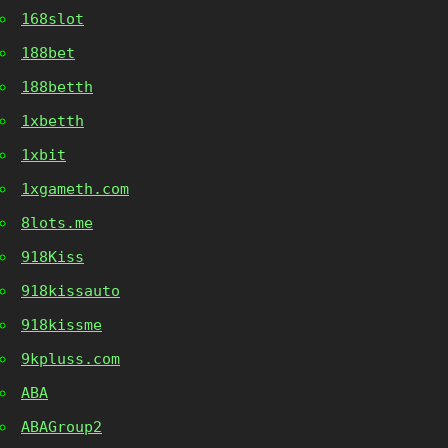
168slot
188bet
188betth
1xbetth
1xbit
1xgameth.com
8lots.me
918Kiss
918kissauto
918kissme
9kpluss.com
ABA
ABAGroup2