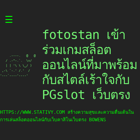
Skip
☰
to
content
fotostan เข้า
ร่วมเกมสล็อต
     .----.   @   @

ออนไลน์ที่มาพร้อม
   / .-"-.`.  \v/

   | | '\ \ \_/ )

 ,-\ `-.' /.'  /

กับสไตล์เร้าใจกับ
'---`----'----'
PGslot เว็บตรง
HTTPS://WWW.STATIVY.COM สร้างความสุขและความตื่นเต้นใน
การเล่นสล็อตออนไลน์กับเว็บคาสิโนเว็บตรง BOWENS