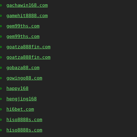
gachawin168.com
gamehit8888.com
gem99ths.com
gem99ths.com
goatza888fin.com
goatza888fin.com
gobaza88.com
gowingo88.com
happy168
hengjing168
hi6bet.com
hiso8888s.com
hiso8888s.com