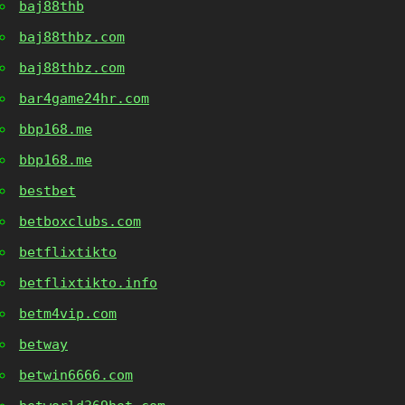
baj88thb
baj88thbz.com
baj88thbz.com
bar4game24hr.com
bbp168.me
bbp168.me
bestbet
betboxclubs.com
betflixtikto
betflixtikto.info
betm4vip.com
betway
betwin6666.com