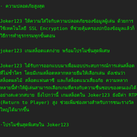
· ความปลอดภัยสูงสุด
Joker123 ให้ความใส่ใจกับความปลอดภัยของข้อมูลผู้เล่น ด้วยการ
ใช้เทคโนโลยี SSL Encryption ที่ช่วยคุ้มครองปกป้องข้อมูลแล้วก็
วิธีการทำธุรกรรมทุกขั้นตอน
joker123 เกมสล็อตแตกง่าย พร้อมโปรโมชั่นสุดพิเศษ
Joker123 ได้รับการออกแบบมาเพื่อมอบประสบการณ์การเล่นสล็อต
ที่ไม่ซ้ำใคร โดยมีเกมสล็อตหลากหลายธีมให้เลือกเล่น ดังเช่นว่า
สล็อตผลไม้ สล็อตแฟนตาซี และก็สล็อตแนวเสี่ยงภัย ความหลาก
หลายนี้ทำให้ผู้เล่นสามารถเลือกเกมที่ตรงกับความชื่นชอบของตนเองได้
อย่างสะดวกสบาย ยิ่งไปกว่านี้ เกมสล็อตใน Joker123 ยังมีค่า RTP
(Return to Player) สูง ช่วยเพิ่มช่องทางสำหรับการชนะรางวัล
ใหญ่ได้มากขึ้น
·โปรโมชั่นสุดพิเศษใน Joker123