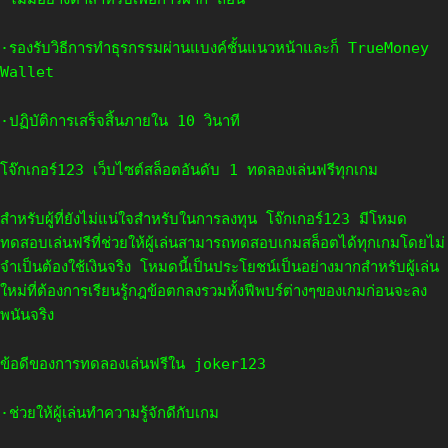
·รองรับวิธีการทำธุรกรรมผ่านแบงค์ชั้นแนวหน้าและก็ TrueMoney
Wallet
·ปฏิบัติการเสร็จสิ้นภายใน 10 วินาที
โจ๊กเกอร์123 เว็บไซต์สล็อตอันดับ 1 ทดลองเล่นฟรีทุกเกม
สำหรับผู้ที่ยังไม่แน่ใจสำหรับในการลงทุน โจ๊กเกอร์123 มีโหมด
ทดสอบเล่นฟรีที่ช่วยให้ผู้เล่นสามารถทดสอบเกมสล็อตได้ทุกเกมโดยไม่
จำเป็นต้องใช้เงินจริง โหมดนี้เป็นประโยชน์เป็นอย่างมากสำหรับผู้เล่น
ใหม่ที่ต้องการเรียนรู้กฎข้อตกลงรวมทั้งฟีพบร์ต่างๆของเกมก่อนจะลง
พนันจริง
ข้อดีของการทดลองเล่นฟรีใน joker123
·ช่วยให้ผู้เล่นทำความรู้จักดีกับเกม