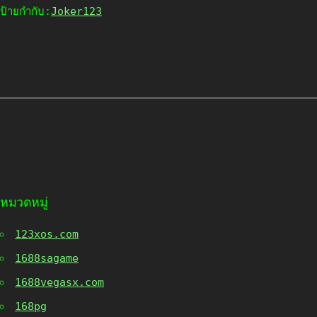
ป้ายกำกับ:
Joker123
หมวดหมู่
123xos.com
1688sagame
1688vegasx.com
168pg