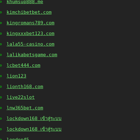
khumsup888.me
kimchibetbet.com
kingromans789.com
kingxxxbet123.com
lala55-casino.com
lalikabetsgame.com
lcbet444.com
lion123
lionth168.com
live22slot
lnw365bet.com
lockdown168 เข้าสู่ระบบ
lockdown168 เข้าสู่ระบบ
london45