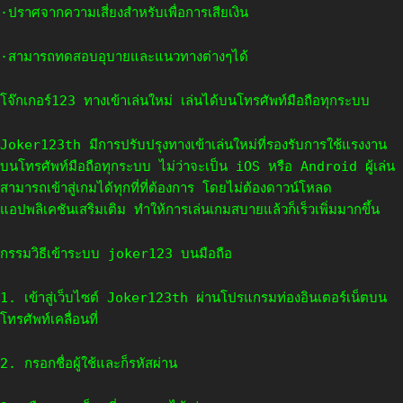
·ปราศจากความเสี่ยงสำหรับเพื่อการเสียเงิน
·สามารถทดสอบอุบายและแนวทางต่างๆได้
โจ๊กเกอร์123 ทางเข้าเล่นใหม่ เล่นได้บนโทรศัพท์มือถือทุกระบบ
Joker123th มีการปรับปรุงทางเข้าเล่นใหม่ที่รองรับการใช้แรงงาน
บนโทรศัพท์มือถือทุกระบบ ไม่ว่าจะเป็น iOS หรือ Android ผู้เล่น
สามารถเข้าสู่เกมได้ทุกที่ที่ต้องการ โดยไม่ต้องดาวน์โหลด
แอปพลิเคชันเสริมเติม ทำให้การเล่นเกมสบายแล้วก็เร็วเพิ่มมากขึ้น
กรรมวิธีเข้าระบบ joker123 บนมือถือ
1. เข้าสู่เว็บไซต์ Joker123th ผ่านโปรแกรมท่องอินเตอร์เน็ตบน
โทรศัพท์เคลื่อนที่
2. กรอกชื่อผู้ใช้และก็รหัสผ่าน