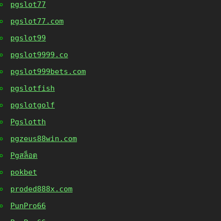
pgslot77
pgslot77.com
pgslot99
pgslot9999.co
pgslot999bets.com
pgslotfish
pgslotgolf
Pgslotth
pgzeus88win.com
Pgสล็อต
pokbet
proded888x.com
PunPro66