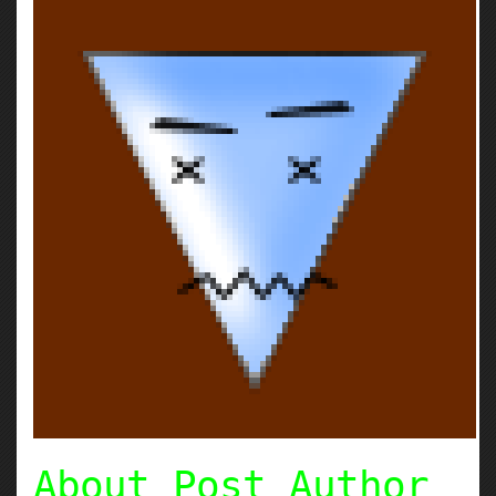
About Post Author