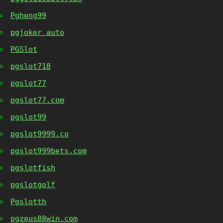
Pgheng99
pgjoker auto
PGSlot
pgslot718
pgslot77
pgslot77.com
pgslot99
pgslot9999.co
pgslot999bets.com
pgslotfish
pgslotgolf
Pgslotth
pgzeus88win.com