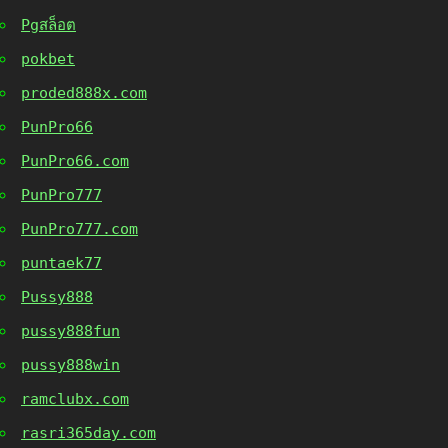
Pgสล็อต
pokbet
proded888x.com
PunPro66
PunPro66.com
PunPro777
PunPro777.com
puntaek77
Pussy888
pussy888fun
pussy888win
ramclubx.com
rasri365day.com