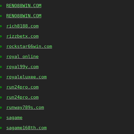
RENO88WIN.COM
RENO88WIN.COM
rich8188.com
rizzbetx.com
rockstar66win.com
royal online
royal99y.com
royaleluxee.com
run24pro.com
run24pro.com
runway789s.com
sagame
sagame168th.com