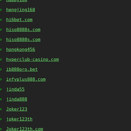
hengjing168
hi6bet.com
hiso8888s.com
hiso8888s.com
hongkong456
hyperclub-casino.com
ib888pro.bet
infyplus888.com
jinda55
jinda888
Joker123
joker123th
Joker123th.com