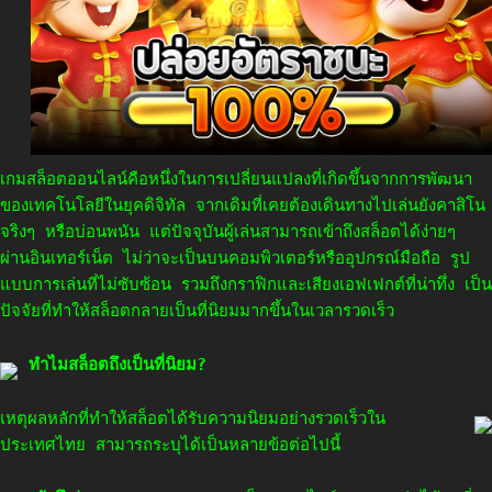
เกมสล็อตออนไลน์คือหนึ่งในการเปลี่ยนแปลงที่เกิดขึ้นจากการพัฒนา
ของเทคโนโลยีในยุคดิจิทัล จากเดิมที่เคยต้องเดินทางไปเล่นยังคาสิโน
จริงๆ หรือบ่อนพนัน แต่ปัจจุบันผู้เล่นสามารถเข้าถึงสล็อตได้ง่ายๆ
ผ่านอินเทอร์เน็ต ไม่ว่าจะเป็นบนคอมพิวเตอร์หรืออุปกรณ์มือถือ รูป
แบบการเล่นที่ไม่ซับซ้อน รวมถึงกราฟิกและเสียงเอฟเฟกต์ที่น่าทึ่ง เป็น
ปัจจัยที่ทำให้สล็อตกลายเป็นที่นิยมมากขึ้นในเวลารวดเร็ว
ทำไมสล็อตถึงเป็นที่นิยม?
เหตุผลหลักที่ทำให้สล็อตได้รับความนิยมอย่างรวดเร็วใน
ประเทศไทย สามารถระบุได้เป็นหลายข้อต่อไปนี้