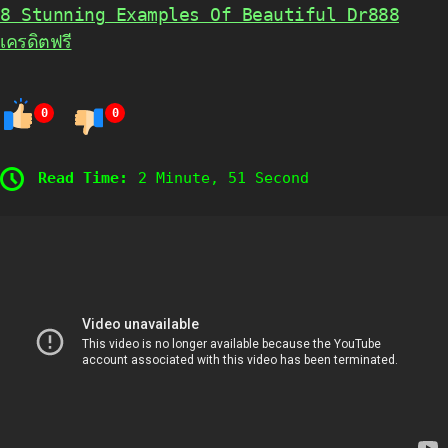
8 Stunning Examples Of Beautiful Dr888
เครดิตฟรี
0
0
Read Time:
2 Minute, 51 Second