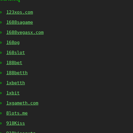
123xos.com
1688sagame
1688vegasx.com
168pg
168slot
188bet
188betth
1xbetth
1xbit
1xgameth.com
8lots.me
918Kiss