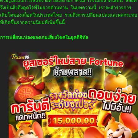
ด้วยรูปแบบการเล่นที่ง่ายดายและโอกาสในการชนะที่น่าตื่นเต้น สล็อต
จึงเป็นสิ่งดึงดูดใจที่ไม่อาจต้านทาน ในบทความนี้ เราจะสำรวจการ
เติบโตของสล็อตในประเทศไทย รวมถึงการเปลี่ยนแปลงและผลกระทบ
ที่เกิดขึ้นจากความนิยมที่เพิ่มขึ้นนี้
การเปลี่ยนแปลงของเกมเสี่ยงโชคในยุคดิจิทัล