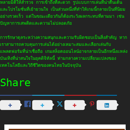
หลายมิติให้สำรวจ การเข้าถึงที่สะดวก รูปแบบการเล่นที่น่าตื่นเต้น
และโปรโมชั่นที่เย้ายวนใจ เป็นส่วนหนึ่งที่ทำให้เกมนี้กลายเป็นที่นิยม
อย่างรวดเร็ว แต่ในขณะเดียวกันก็ต้องระวังผลกระทบที่ตามมา เช่น
ปัญหาการเสพติดและความไม่ปลอดภัย
การรักษาดุลระหว่างความสนุกและความรับผิดชอบเป็นสิ่งสำคัญ หาก
เราสามารถควบคุมการเล่นได้อย่างเหมาะสมและเลือกเล่นกับ
แพลตฟอร์มที่น่าเชื่อถือ เกมสล็อตออนไลน์อาจกลายเป็นอีกหนึ่งแหล่ง
บันเทิงที่น่าสนใจในยุคดิจิทัลนี้ ท่ามกลางความเปลี่ยนแปลงของ
เทคโนโลยีและวิถีชีวิตของคนไทยในปัจจุบัน
Share