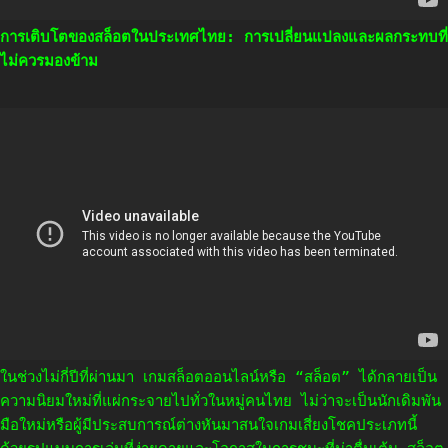
การเติบโตของสล็อตในประเทศไทย: การเปลี่ยนแปลงและผลกระทบที่
ไม่ควรมองข้าม
ในช่วงไม่กี่ปีที่ผ่านมา เกมสล็อตออนไลน์หรือ “สล็อต” ได้กลายเป็น
ความนิยมใหม่ที่แผ่กระจายไปทั่วในหมู่คนไทย ไม่ว่าจะเป็นนักเดิมพัน
มือใหม่หรือผู้มีประสบการณ์ต่างหันมาสนใจเกมเสี่ยงโชคประเภทนี้