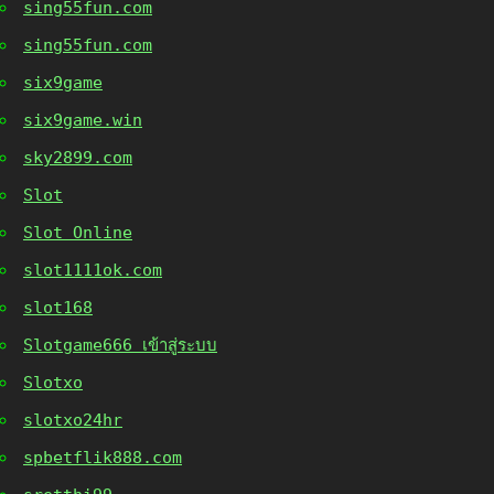
sing55fun.com
sing55fun.com
six9game
six9game.win
sky2899.com
Slot
Slot Online
slot1111ok.com
slot168
Slotgame666 เข้าสู่ระบบ
Slotxo
slotxo24hr
spbetflik888.com