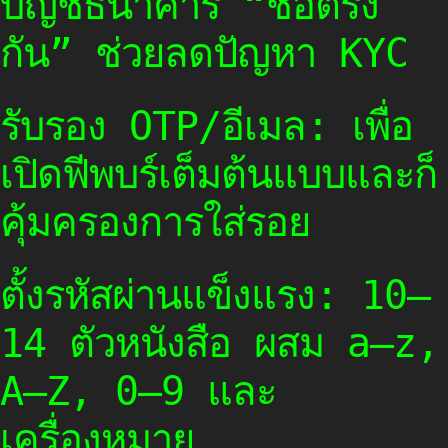
บัญชีธนาคาร “ชื่อตรง
กัน” ช่วยลดปัญหา KYC
รับรอง OTP/อีเมล: เพื่อ
เปิดฟีพบร์เต็มต้นแบบและก็
คุ้มครองการใส่รอย
ตั้งรหัสผ่านแข็งแรง: 10–
14 ตัวหนังสือ ผสม a–z,
A–Z, 0–9 และ
เครื่องหมาย