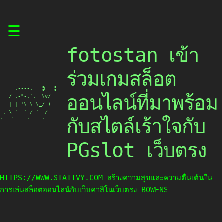
Skip
☰
to
content
fotostan เข้า
ร่วมเกมสล็อต
     .----.   @   @

ออนไลน์ที่มาพร้อม
   / .-"-.`.  \v/

   | | '\ \ \_/ )

 ,-\ `-.' /.'  /

กับสไตล์เร้าใจกับ
'---`----'----'
PGslot เว็บตรง
HTTPS://WWW.STATIVY.COM สร้างความสุขและความตื่นเต้นใน
การเล่นสล็อตออนไลน์กับเว็บคาสิโนเว็บตรง BOWENS