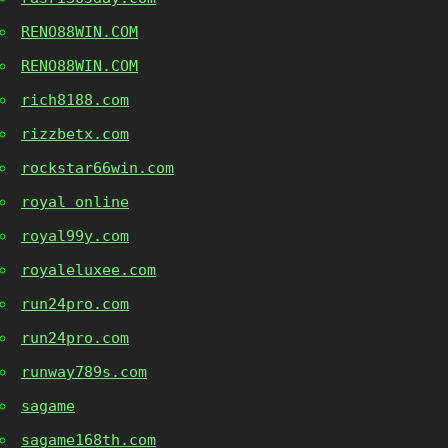
RENO88WIN.COM
RENO88WIN.COM
rich8188.com
rizzbetx.com
rockstar66win.com
royal online
royal99y.com
royaleluxee.com
run24pro.com
run24pro.com
runway789s.com
sagame
sagame168th.com