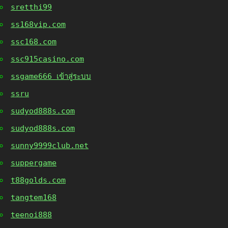
sretthi99
ss168vip.com
ssc168.com
ssc915casino.com
ssgame666 เข้าสู่ระบบ
ssru
sudyod888s.com
sudyod888s.com
sunny9999club.net
suppergame
t88golds.com
tangtem168
teenoi888