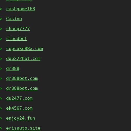
cashgame168
Casino
chang7777
cloudbet
cupcake88x.com
dgb222hot.com
dr888
dr888bet.com
dr888bet.com
du2477.com
ek4567.com
enjoy24.fun
erisauto.site