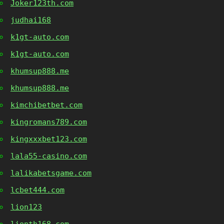
Joker123th.com
judhai168
k1gt-auto.com
k1gt-auto.com
khumsup888.me
khumsup888.me
kimchibetbet.com
kingromans789.com
kingxxxbet123.com
lala55-casino.com
lalikabetsgame.com
lcbet444.com
lion123