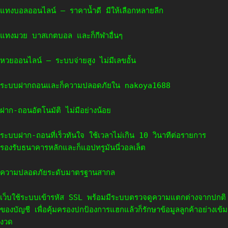
แทงบอลออนไลน์ – ราคาน้ำดี มีให้เลือกหลายลีก
แทงมวย บาสเกตบอล และก็กีฬาอื่นๆ
หวยออนไลน์ – ระบบจ่ายสูง ไม่มีเลขอั้น
ระบบฝากถอนและก็ความปลอดภัยใน nakoya1688
ฝาก-ถอนอัตโนมัติ ไม่มีอย่างน้อย
ระบบฝาก-ถอนที่เร็วทันใจ ใช้เวลาไม่เกิน 10 วินาทีต่อรายการ
รองรับธนาคารหลักและก็แอปทรูมันนี่วอลเล็ต
ความปลอดภัยระดับมาตรฐานสากล
เว็บใช้ระบบเข้ารหัส SSL พร้อมมีระบบตรวจดูความแตกต่างจากปกติ
ของบัญชี เพื่อคุ้มครองปกป้องการแฮกแล้วก็รักษาข้อมูลลูกค้าอย่างเข้ม
งวด