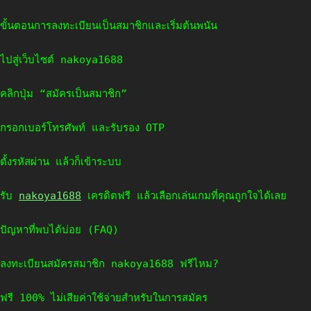
ขั้นตอนการลงทะเบียนเป็นสมาชิกและเริ่มต้นพนัน
ไปสู่เว็บไซต์ nakoya1688
คลิกปุ่ม “สมัครเป็นสมาชิก”
กรอกเบอร์โทรศัพท์ และรับรอง OTP
ตั้งรหัสผ่าน แล้วก็เข้าระบบ
รับ
nakoya1688
เครดิตฟรี แล้วเลือกเล่นเกมที่คุณถูกใจได้เลย
ปัญหาที่พบได้บ่อย (FAQ)
ลงทะเบียนสมัครสมาชิก nakoya1688 ฟรีไหม?
ฟรี 100% ไม่เสียค่าใช้จ่ายสำหรับในการสมัคร