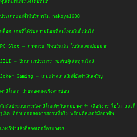
ทุนเดิมพันฟรีได้โดยทันที
ประเภทเกมที่ให้บริการใน nakoya1688
สล็อต เกมที่ได้รับความนิยมที่คนไหนกันก็เล่นได้
PG Slot – ภาพสวย ฟีพบร์แน่น โบนัสแตกบ่อยมาก
JILI – ธีมนานาประการ รองรับผู้เล่นทุกสไตล์
Joker Gaming – เกมเก่าคลาสสิกที่ยังทำเงินเจริญ
คาสิโนสด ถ่ายทอดสดจริงจากบ่อน
สัมผัสประสบการณ์คาสิโนแท้ๆกับเกมบาคาร่า เสือมังกร ไฮโล และก็
รูเล็ต ที่ถ่ายทอดสดจากสถานที่จริง พร้อมดีลเลอร์มืออาชีพ
แทงกีฬาแล้วก็ลอตเตอรี่ครบวงจร