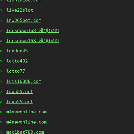
lionth168.com
live22slot
lnw365bet.com
lockdown168 เข้าสู่ระบบ
lockdown168 เข้าสู่ระบบ
london45
lotto432
lotto77
luis16888.com
lux555.net
lux555.net
m4newonline.com
m4newonline.com
mac1bet789.com