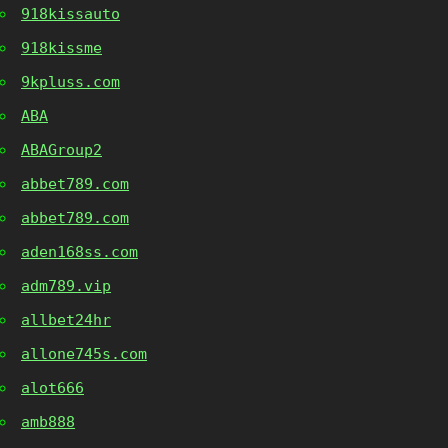
918kissauto
918kissme
9kpluss.com
ABA
ABAGroup2
abbet789.com
abbet789.com
aden168ss.com
adm789.vip
allbet24hr
allone745s.com
alot666
amb888