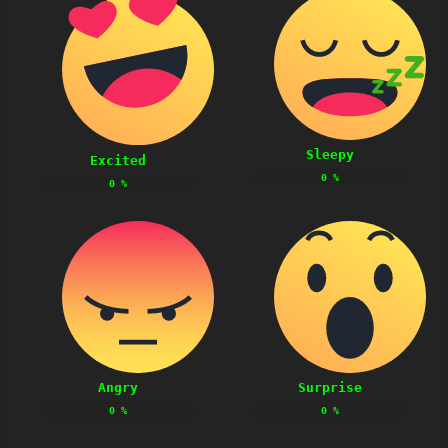
Sleepy
Excited
0
%
0
%
Angry
Surprise
0
%
0
%