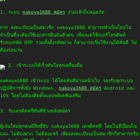
1. ระบบ
nakoya1688 สมัคร
ง่ายแล้วก็ปลอดภัย
การ ลงทะเบียนเป็นสมาชิก nakoya1688 สามารถทำเป็นโดยไม่
จำเป็นที่จะต้องใช้เอกสารยืนยันตัวตน เพียงแต่ใช้เบอร์โทรศัพท์
รับรองรหัส OTP รวมทั้งตั้งรหัสผ่าน ก็สามารถเริ่มใช้งานได้ทันที ไม่
ต้องรอนาน
2. เข้าระบบได้เร็วทันใจทุกเครื่องมือ
nakoya1688 เข้าระบบ ได้โดยทันทีผ่านหน้าเว็บ รองรับทุกระบบ
ปฏิบัติการทั้งยัง Windows,
nakoya1688 สมัคร
Android และ
iOS โดยไม่ต้องติดตั้งแอปพลิเคชันเสริม
3. รับเครดิตฟรีทันทีข้างหลังสมัคร
ผู้เล่นใหม่ทุกคนมีสิทธิ์รับ nakoya1688 เครดิตฟรี โดยไม่มีเงื่อนไข
แฝง ไม่ต้องฝาก ไม่ต้องแชร์ เพียงลงทะเบียนเป็นสมาชิกก็สามารถรับ