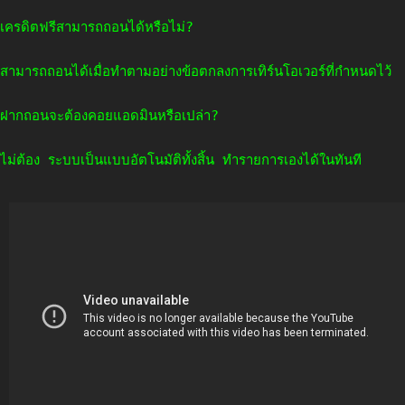
เครดิตฟรีสามารถถอนได้หรือไม่?
สามารถถอนได้เมื่อทำตามอย่างข้อตกลงการเทิร์นโอเวอร์ที่กำหนดไว้
ฝากถอนจะต้องคอยแอดมินหรือเปล่า?
ไม่ต้อง ระบบเป็นแบบอัตโนมัติทั้งสิ้น ทำรายการเองได้ในทันที