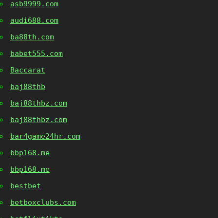
asb9999.com
audi688.com
ba88th.com
babet555.com
Baccarat
baj88thb
baj88thbz.com
baj88thbz.com
bar4game24hr.com
bbp168.me
bbp168.me
bestbet
betboxclubs.com