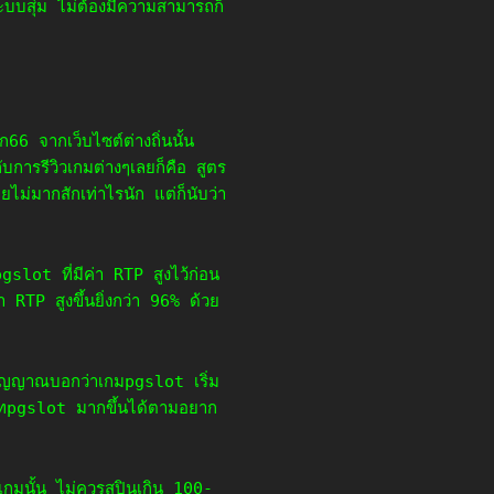
บบสุ่ม ไม่ต้องมีความสามารถก็
6 จากเว็บไซต์ต่างถิ่นนั้น
ับการรีวิวเกมต่างๆเลยก็คือ สูตร
ไม่มากสักเท่าไรนัก แต่ก็นับว่า
slot ที่มีค่า RTP สูงไว้ก่อน
 RTP สูงขึ้นยิ่งกว่า 96% ด้วย
สัญญาณบอกว่าเกมpgslot เริ่ม
บทpgslot มากขึ้นได้ตามอยาก
เกมนั้น ไม่ควรสปินเกิน 100-