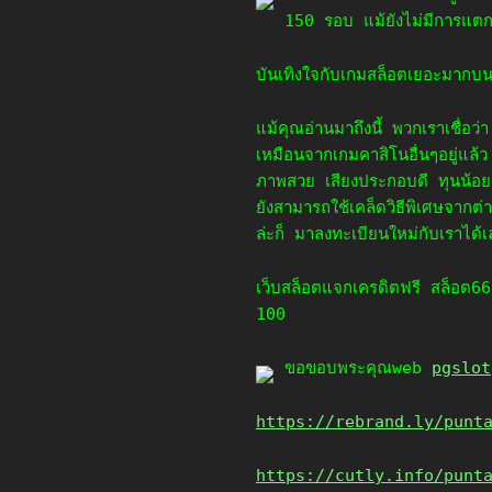
150 รอบ แม้ยังไม่มีการแตกใหญ
บันเทิงใจกับเกมสล็อตเยอะมากบน 
แม้คุณอ่านมาถึงนี้ พวกเราเชื่
เหมือนจากเกมคาสิโนอื่นๆอยู่แล้ว
ภาพสวย เสียงประกอบดี ทุนน้อยก
ยังสามารถใช้เคล็ดวิธีพิเศษจากต่
ล่ะก็ มาลงทะเบียนใหม่กับเราได
เว็บสล็อตแจกเครดิตฟรี สล็
100
ขอขอบพระคุณweb
pgslot
https://rebrand.ly/punt
https://cutly.info/punt