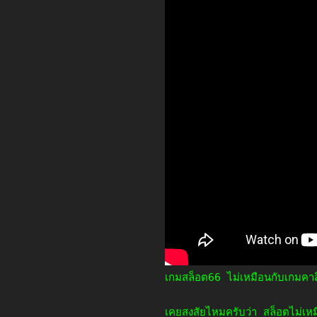
เกมสล็อต66 ไม่เหมือนกับเกมคาส
เคยสงสัยไหมครับว่า สล็อตไม่เหมื