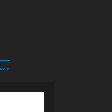
kedIn