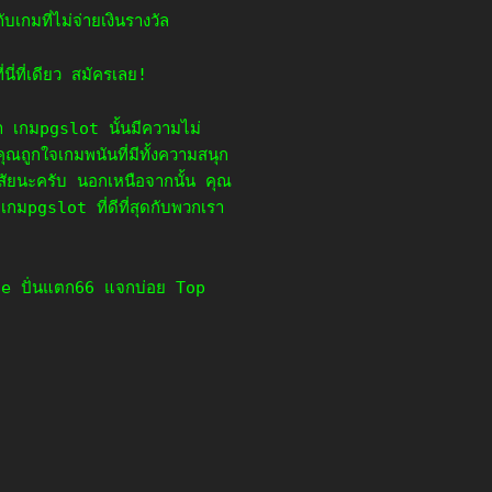
เกมที่ไม่จ่ายเงินรางวัล
่ที่เดียว สมัครเลย!
่า เกมpgslot นั้นมีความไม่
ุณถูกใจเกมพนันที่มีทั้งความสนุก
สัยนะครับ นอกเหนือจากนั้น คุณ
บเกมpgslot ที่ดีที่สุดกับพวกเรา
e ปั่นแตก66 แจกบ่อย Top