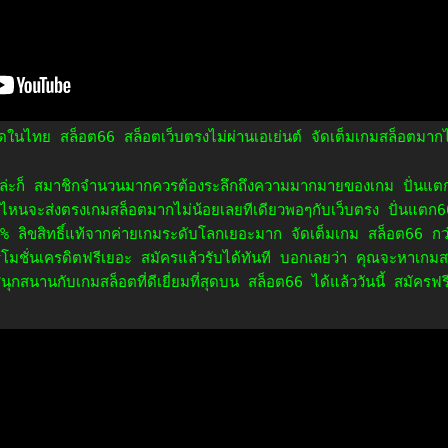
สุดในไทย สล็อต66 สล็อตเว็บตรงไม่ผ่านเอเย่นต์ จัดเต็มเกมสล็อตมาก
 ล่ะก็ สมาชิกจำนวนมากควรต้องระลึกถึงความมากมายของเกม ปั่นแตก6
็บไหนจะส่งตรงเกมสล็อตมากไม่น้อยเลยทีเดียวพอๆกับเว็บตรง ปั่นแตก
0% ลิขสิทธิ์แท้จากค่ายเกมระดับโลกเยอะมาก จัดเต็มเกม สล็อต66 
โมชั่นเครดิตฟรีเยอะ สมัครแล้วรับได้ทันที บอกเลยว่า คุณจะหาเกม
ุกสนานกับเกมสล็อตที่ดีเยี่ยมที่สุดบน สล็อต66 ได้แล้ววันนี้ สมัคร