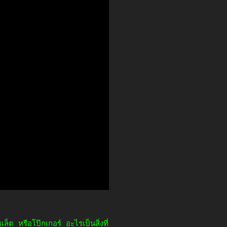
็ต หรือโป๊กเกอร์ อะไรเป็นสิ่งที่