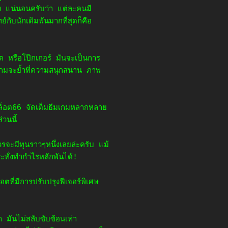
ิง แน่นอนครับว่า แต่ละคนมี
ย์กับนักเดิมพันมากที่สุดก็คือ
็ต หรือโป๊กเกอร์ มันจะเป็นการ
กมจะย้ำที่ความสนุกสนาน ภาพ
สล็อต66 จัดเต็มธีมเกมหลากหลาย
วนนี้
จะมีทุนราวๆหนึ่งเลยล่ะครับ แม้
ะทั่งทำกำไรหลักพันได้!
ที่มีการปรับปรุงฟีเจอร์พิเศษ
 มันไม่สลับซับซ้อนเท่า