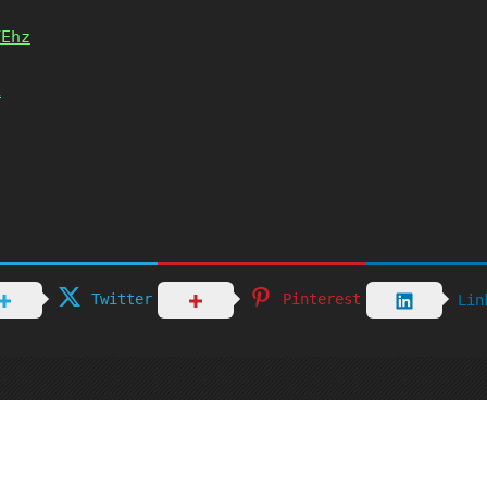
YEhz
L
Twitter
Pinterest
Lin