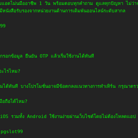
ีมแอดไม่นมืออาชีพ 1 วัน พร้อมตอบทุกคำถาม ดูแลทุกปัญหา ไม่ว่าจ
งมีหนังสือรับรองจากหน่วยงานด้านการเดิมพันออนไลน์ระดับสากล
t99
รอกข้อมูล ยืนยัน OTP แล้วเริ่มใช้งานได้ทันที
ขอะไรไหม?
นเกมได้ทันที บางโปรโมชั่นอาจมีข้อตกลงแนวทางการทำเทิร์น กรุณาตรว
ือถือได้ไหม?
ง iOS รวมทั้ง Android ใช้งานง่ายผ่านเว็บไซต์โดยไม่ต้องโหลดแอป
ก pgslot99