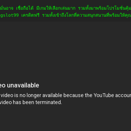
มั่นอาจ เชื่อถือได้ มีเกมให้เลือกเล่นมาก รวมทั้งมาพร้อมโปรโมชั่นคุ
gslot99 เครดิตฟรี รวมทั้งเข้าถึงโลกที่ความสนุกสนานที่พร้อมให้คุณส