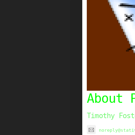
About 
Timothy Fost
noreply@stati