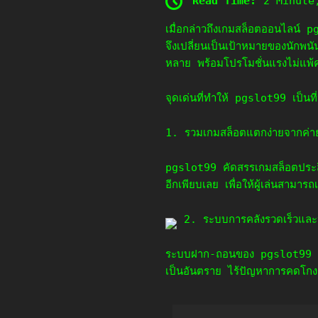
Read Time:
2 Minute
เมื่อกล่าวถึงเกมสล็อตออนไลน์ pg
จึงเปลี่ยนเป็นเป้าหมายของนักพนั
หลาย พร้อมโปรโมชั่นแรงไม่แพ
จุดเด่นที่ทำให้ pgslot99 เป็นที
1. รวมเกมสล็อตแตกง่ายจากค่าย
pgslot99 คัดสรรเกมสล็อตประส
อีกเพียบเลย เพื่อให้ผู้เล่นสามาร
2. ระบบการคลังรวดเร็วแล
ระบบฝาก-ถอนของ pgslot99 เป็นร
เป็นอันตราย ไร้ปัญหาการคดโกง