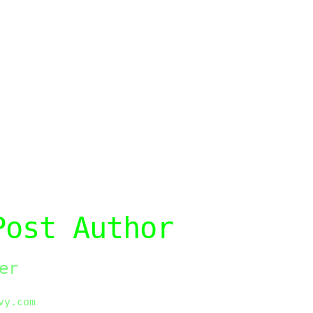
Post Author
er
vy.com