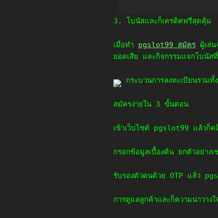
3. โบนัสและก็เครดิตฟรีสุดคุ้ม
เมื่อทำ
pgslot99 สมัคร
ผู้เล่
ยอดเสีย และกิจกรรมแจกโบนัสที่ม
กระบวนการลงทะเบียนรวมทั้งเ
สมัครง่ายใน 3 ขั้นตอน
เข้าเว็บไซต์ pgslot99 แล้วก็คลิ
กรอกข้อมูลเบื้องต้น ยกตัวอย่าง
รับรองตัวตนด้วย OTP แล้ว pgslot
การดูแลลูกค้าและก็ความน่าวางใ