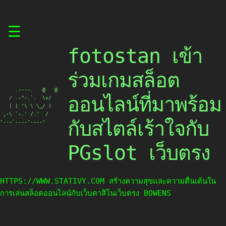
Skip
☰
to
content
fotostan เข้า
ร่วมเกมสล็อต
     .----.   @   @

ออนไลน์ที่มาพร้อม
   / .-"-.`.  \v/

   | | '\ \ \_/ )

 ,-\ `-.' /.'  /

กับสไตล์เร้าใจกับ
'---`----'----'
PGslot เว็บตรง
HTTPS://WWW.STATIVY.COM สร้างความสุขและความตื่นเต้นใน
การเล่นสล็อตออนไลน์กับเว็บคาสิโนเว็บตรง BOWENS