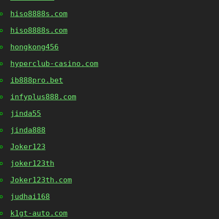
hiso8888s.com
hiso8888s.com
hongkong456
hyperclub-casino.com
ib888pro.bet
infyplus888.com
jinda55
jinda888
Joker123
joker123th
Joker123th.com
judhai168
k1gt-auto.com