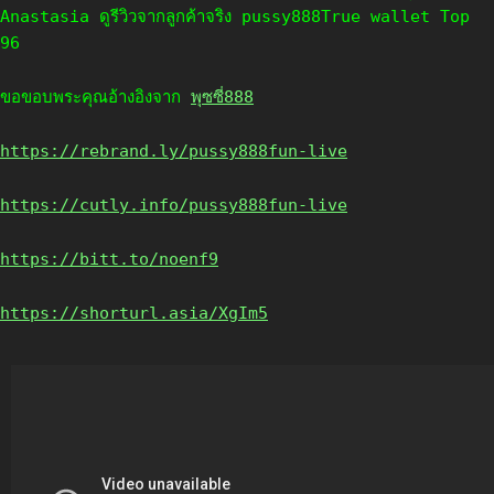
Anastasia ดูรีวิวจากลูกค้าจริง pussy888True wallet Top
96
ขอขอบพระคุณอ้างอิงจาก
พุซซี่888
https://rebrand.ly/pussy888fun-live
https://cutly.info/pussy888fun-live
https://bitt.to/noenf9
https://shorturl.asia/XgIm5