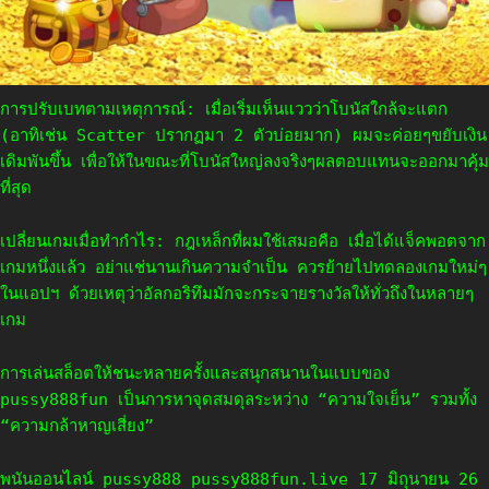
การปรับเบทตามเหตุการณ์: เมื่อเริ่มเห็นแววว่าโบนัสใกล้จะแตก
(อาทิเช่น Scatter ปรากฏมา 2 ตัวบ่อยมาก) ผมจะค่อยๆขยับเงิน
เดิมพันขึ้น เพื่อให้ในขณะที่โบนัสใหญ่ลงจริงๆผลตอบแทนจะออกมาคุ้ม
ที่สุด
เปลี่ยนเกมเมื่อทำกำไร: กฎเหล็กที่ผมใช้เสมอคือ เมื่อได้แจ็คพอตจาก
เกมหนึ่งแล้ว อย่าแช่นานเกินความจำเป็น ควรย้ายไปทดลองเกมใหม่ๆ
ในแอปฯ ด้วยเหตุว่าอัลกอริทึมมักจะกระจายรางวัลให้ทั่วถึงในหลายๆ
เกม
การเล่นสล็อตให้ชนะหลายครั้งและสนุกสนานในแบบของ
pussy888fun เป็นการหาจุดสมดุลระหว่าง “ความใจเย็น” รวมทั้ง
“ความกล้าหาญเสี่ยง”
พนันออนไลน์ pussy888 pussy888fun.live 17 มิถุนายน 26