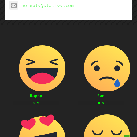
noreply@stativy.com
Happy
Sad
0
%
0
%