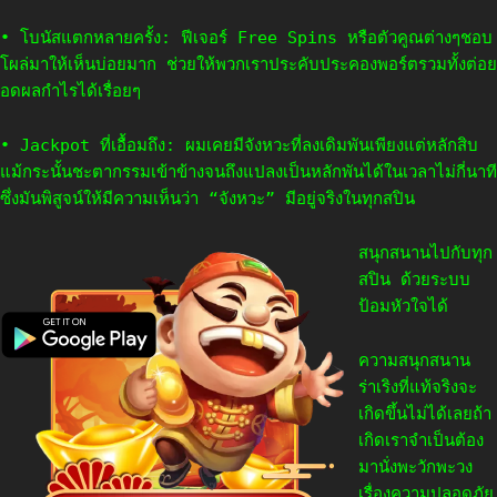
• โบนัสแตกหลายครั้ง: ฟีเจอร์ Free Spins หรือตัวคูณต่างๆชอบ
โผล่มาให้เห็นบ่อยมาก ช่วยให้พวกเราประคับประคองพอร์ตรวมทั้งต่อย
อดผลกำไรได้เรื่อยๆ
• Jackpot ที่เอื้อมถึง: ผมเคยมีจังหวะที่ลงเดิมพันเพียงแต่หลักสิบ
แม้กระนั้นชะตากรรมเข้าข้างจนถึงแปลงเป็นหลักพันได้ในเวลาไม่กี่นาที
ซึ่งมันพิสูจน์ให้มีความเห็นว่า “จังหวะ” มีอยู่จริงในทุกสปิน
สนุกสนานไปกับทุก
สปิน ด้วยระบบ
ป้อมหัวใจได้
ความสนุกสนาน
ร่าเริงที่แท้จริงจะ
เกิดขึ้นไม่ได้เลยถ้า
เกิดเราจำเป็นต้อง
มานั่งพะวักพะวง
เรื่องความปลอดภัย