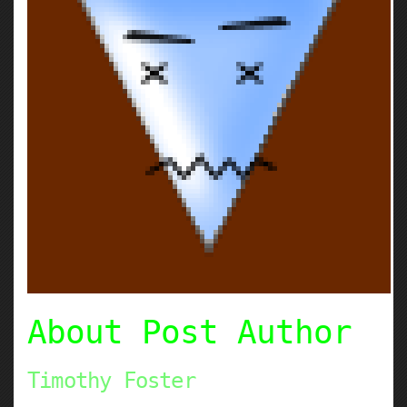
About Post Author
Timothy Foster