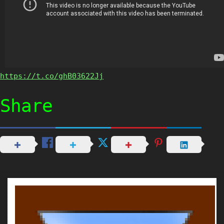
https://t.co/ghB03622Jj
Share