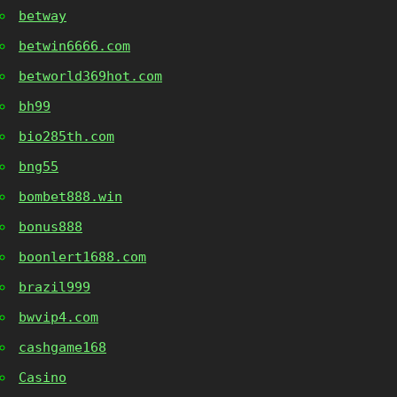
betway
betwin6666.com
betworld369hot.com
bh99
bio285th.com
bng55
bombet888.win
bonus888
boonlert1688.com
brazil999
bwvip4.com
cashgame168
Casino