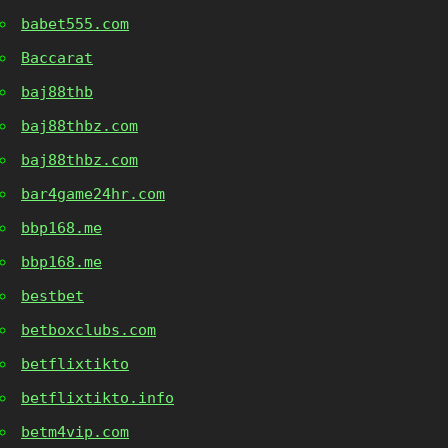
babet555.com
Baccarat
baj88thb
baj88thbz.com
baj88thbz.com
bar4game24hr.com
bbp168.me
bbp168.me
bestbet
betboxclubs.com
betflixtikto
betflixtikto.info
betm4vip.com