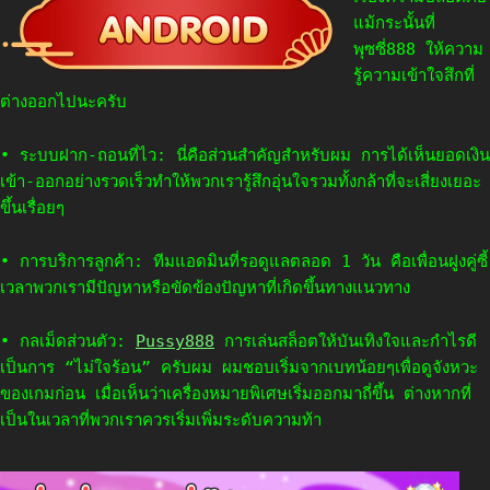
แม้กระนั้นที่
พุซซี่888 ให้ความ
รู้ความเข้าใจสึกที่
ต่างออกไปนะครับ
• ระบบฝาก-ถอนที่ไว: นี่คือส่วนสำคัญสำหรับผม การได้เห็นยอดเงิน
เข้า-ออกอย่างรวดเร็วทำให้พวกเรารู้สึกอุ่นใจรวมทั้งกล้าที่จะเสี่ยงเยอะ
ขึ้นเรื่อยๆ
• การบริการลูกค้า: ทีมแอดมินที่รอดูแลตลอด 1 วัน คือเพื่อนฝูงคู่ซี้
เวลาพวกเรามีปัญหาหรือขัดข้องปัญหาที่เกิดขึ้นทางแนวทาง
• กลเม็ดส่วนตัว:
Pussy888
การเล่นสล็อตให้บันเทิงใจและกำไรดี
เป็นการ “ไม่ใจร้อน” ครับผม ผมชอบเริ่มจากเบทน้อยๆเพื่อดูจังหวะ
ของเกมก่อน เมื่อเห็นว่าเครื่องหมายพิเศษเริ่มออกมาถี่ขึ้น ต่างหากที่
เป็นในเวลาที่พวกเราควรเริ่มเพิ่มระดับความท้า