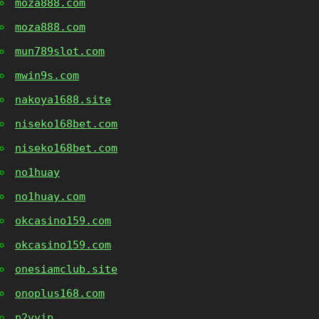
moza888.com
moza888.com
mun789slot.com
mwin9s.com
nakoya1688.site
niseko168bet.com
niseko168bet.com
no1huay
no1huay.com
okcasino159.com
okcasino159.com
onesiamclub.site
onoplus168.com
p2vvip