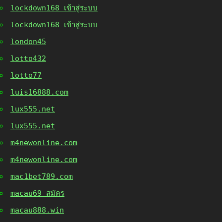
lockdown168 เข้าสู่ระบบ
lockdown168 เข้าสู่ระบบ
london45
lotto432
lotto77
luis16888.com
lux555.net
lux555.net
m4newonline.com
m4newonline.com
mac1bet789.com
macau69 สมัคร
macau888.win