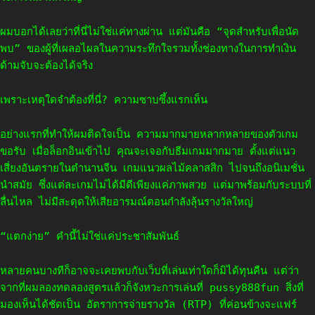
ผมบอกได้เลยว่าที่นี่ไม่ใช่แค่ทางผ่าน แต่มันคือ “จุดสำหรับเพื่อนัด
พบ” ของผู้ที่เผลอไผลในความระทึกใจรวมทั้งช่องทางในการทำเงิน
ด้ามจับจะต้องได้จริง
เพราะเหตุใดจำต้องที่นี่? ความซาบซึ้งแรกเห็น
อย่างแรกที่ทำให้ผมติดใจเป็น ความมากมายหลากหลายของตัวเกม
ขอรับ เมื่อล็อกอินเข้าไป คุณจะเจอกับธีมเกมมากมาย ตั้งแต่แนว
เสี่ยงอันตรายในตำนานจีน เกมแนวผลไม้คลาสสิก ไปจนถึงอนิเมชั่น
นำสมัย ซึ่งแต่ละเกมไม่ได้มีดีเพียงแค่ภาพสวย แต่มาพร้อมกับระบบที่
ลื่นไหล ไม่มีสะดุดให้เสียอารมณ์ตอนกำลังลุ้นรางวัลใหญ่
“แตกง่าย” คำนี้ไม่ใช่แค่ประชาสัมพันธ์
หลายคนบางทีก็อาจจะเคยพบกับเว็บที่เล่นเท่าใดก็มิได้ทุนคืน แต่ว่า
จากที่ผมลองทดลองสูตรแล้วก็จังหวะการเล่นที่ pussy888fun สิ่งที่
มองเห็นได้ชัดเป็น อัตราการจ่ายรางวัล (RTP) ที่ค่อนข้างจะแฟร์