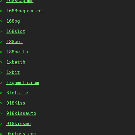
1688sagame
1688vegasx.com
168pg
168slot
188bet
188betth
1xbetth
1xbit
1xgameth.com
8lots.me
918Kiss
918kissauto
918kissme
9kpluss.com