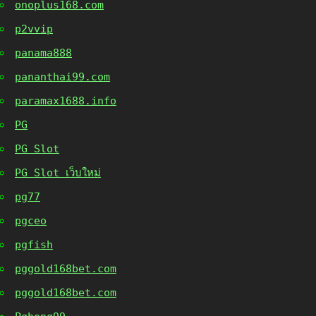
onoplus168.com
p2vvip
panama888
pananthai99.com
paramax1688.info
PG
PG Slot
PG Slot เว็บใหม่
pg77
pgceo
pgfish
pggold168bet.com
pggold168bet.com