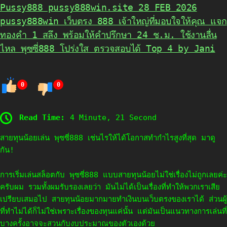
Pussy888 pussy888win.site 28 FEB 2026
pussy888win เว็บตรง 888 เจ้าใหญ่ที่มอบใจให้คุณ แจก
ทองคำ 1 สลึง พร้อมให้คำปรึกษา 24 ช.ม. ใช้งานลื่น
ไหล พุซซี่888 โปร่งใส ตรวจสอบได้ Top 4 by Jani
0
0
Read Time:
4 Minute, 21 Second
สายทุนน้อยเล่น พุซซี่888 เช่นไรให้ได้โอกาสทำกำไรสูงที่สุด มาดู
กัน!
การเริ่มเล่นสล็อตกับ พุซซี่888 แบบสายทุนน้อยไม่ใช่เรื่องไม่ถูกเลยค่ะ
ครับผม รวมทั้งผมรับรองเลยว่า มันไม่ได้เป็นเรื่องที่ทำให้พวกเราเสีย
เปรียบเสมอไป สายทุนน้อยมากมายทำเงินบนเว็บตรงของเราได้ ส่วนผู้
ที่ทำไม่ได้ก็ไม่ใช่เพราะเรื่องของทุนแค่นั้น แต่มันเป็นแนวทางการเล่นที่
บางครั้งอาจจะสวนกับงบประมาณของตัวเองด้วย