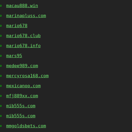
macau888.win
marinapluss.com
mario678
mario678.club
mario678.info
mars95
medee989.com
mercyrosa168.com
mexicanoo.com
mfj889xx.com
mib555s.com
mib555s.com
mmgoldsbets.com