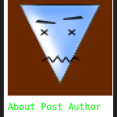
About Post Author