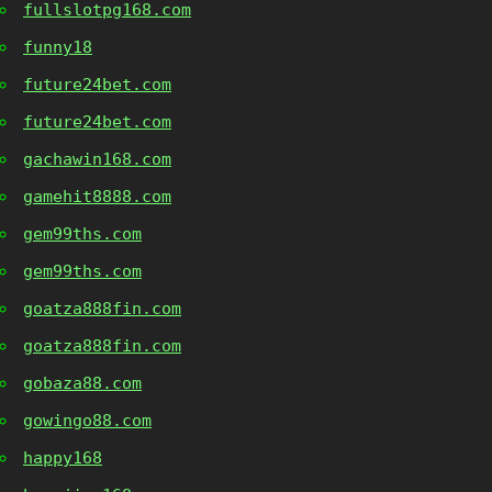
fullslotpg168.com
funny18
future24bet.com
future24bet.com
gachawin168.com
gamehit8888.com
gem99ths.com
gem99ths.com
goatza888fin.com
goatza888fin.com
gobaza88.com
gowingo88.com
happy168