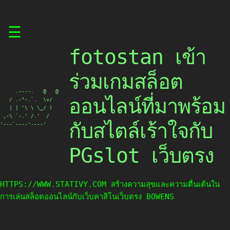
Skip
☰
to
content
fotostan เข้า
ร่วมเกมสล็อต
     .----.   @   @

ออนไลน์ที่มาพร้อม
   / .-"-.`.  \v/

   | | '\ \ \_/ )

 ,-\ `-.' /.'  /

กับสไตล์เร้าใจกับ
'---`----'----'
PGslot เว็บตรง
HTTPS://WWW.STATIVY.COM สร้างความสุขและความตื่นเต้นใน
การเล่นสล็อตออนไลน์กับเว็บคาสิโนเว็บตรง BOWENS