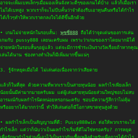
อาจจะเพิ่มเบทเล็กๆเมื่อมองเห็นจังหวะดีๆของเกมได้บ้าง แล้วก็เมื่อเรา
ไม่ได้เบทสูง พวกเราก็จะไม่บีบคั้นว่าจำต้องรีบเอาทุนคืนหรือได้กำไร
ได้เร็วๆทำให้พวกเราตกลงใจได้ดีขึ้นอีกด้วย
• เกมไม่จ่ายหนักในรอบสั้น:
พุซซี่888
ถือได้ว่าจุดเด่นของการเล่น
เกมกับ pussy888 เลยนะครับผม เพราะว่าเกมของเราโดยมากมิได้
จ่ายหนักในรอบสั้นๆอยู่แล้ว แต่จะมีการชำระเงินรางวัลเรื่อยถ้าหากคุณ
เล่นได้นาน ช่องทางทำเงินก็มีเพิ่มมากขึ้นแน่ๆ
3. รู้จักหยุดเมื่อได้ ไม่เล่นต่อเนื่องจากว่าเสียดาย
แล้วก็ในที่สุด ด้วยความที่พวกเราเป็นสายทุนน้อย ผลกำไรเพียงเล็ก
น้อยนั้นมีค่ามากมายครับผม แต่ผู้เล่นสายทุนน้อยส่วนใหญ่ชอบไม่สบ
อารมณ์กับผลกำไรนิดหน่อยหรอกนะครับ ชอบมีความรู้สึกว่าไม่คุ้ม
หรืออยากได้มากกว่านี้ ทำให้เล่นต่อก็มีโอกาสขาดทุนสูงด้วย
• ผลกำไรเล็กเป็นสัญญาณที่ดี: Pussy888win ต่อให้พวกเราจะได้
กำไรเล็ก แต่ว่าก็นับว่าเป็นผลกำไรเริ่มที่ดีไม่ใช่หรอครับ? การหยุด
เพื่อรักษากำไรส่วนนี้เอาไว้เป็นราวกับเชื้อเพลิงสำหรับเพื่อการได้กำไร