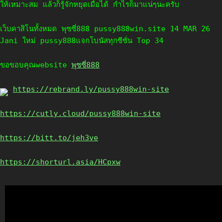
ให้เหมาะสม แล้วก็รู้จักหยุดเมื่อได้ กำไรก็มาแน่ๆนะครับ
เว็บคาสิโนทั้งหมด พุซซี่888 pussy888win.site 14 MAR 26
Jani ใหม่ pussy888แจกโบนัสทุกซีซั่น Top 34
ขอขอบคุณwebsite
พุซซี่888
https://rebrand.ly/pussy888win-site
https://cutly.cloud/pussy888win-site
https://bitt.to/jeh3ve
https://shorturl.asia/HCpxw