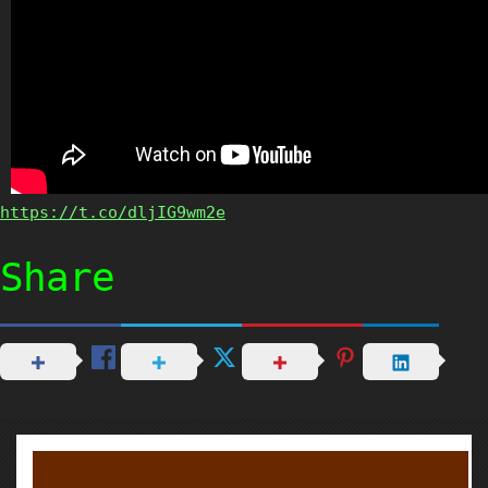
https://t.co/dljIG9wm2e
Share