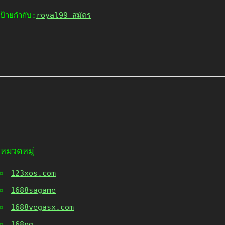
ป้ายกำกับ:
royal99 สมัคร
หมวดหมู่
123xos.com
1688sagame
1688vegasx.com
168pg