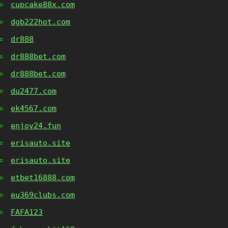
cupcake88x.com
dgb222hot.com
dr888
dr888bet.com
dr888bet.com
du2477.com
ek4567.com
enjoy24.fun
erisauto.site
erisauto.site
etbet16888.com
eu369clubs.com
FAFA123