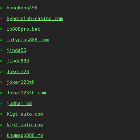
hongkong456
hyperclub-casino.com
ib888pro.bet
infyplus888.com
jinda55
jinda888
Joker123
joker123th
Joker123th.com
judhai168
k1gt-auto.com
k1gt-auto.com
khumsup888.me