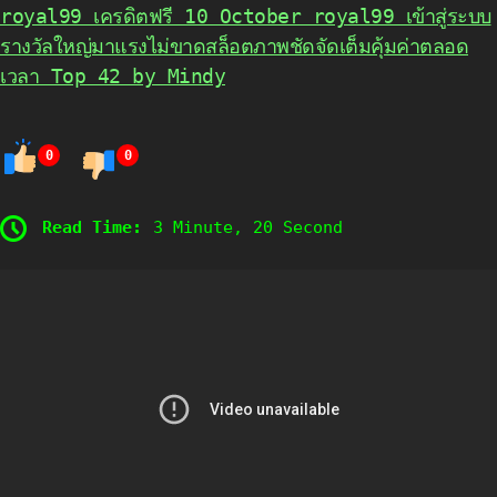
royal99 เครดิตฟรี 10 October royal99 เข้าสู่ระบบ
รางวัลใหญ่มาแรงไม่ขาดสล็อตภาพชัดจัดเต็มคุ้มค่าตลอด
เวลา Top 42 by Mindy
0
0
Read Time:
3 Minute, 20 Second