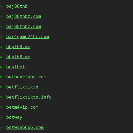
baj88thb
baj88thbz.com
baj88thbz.com
bar4game24hr.com
bbp168.me
bbp168.me
bestbet
betboxclubs.com
betflixtikto
betflixtikto.info
betm4vip.com
betway
betwin6666.com