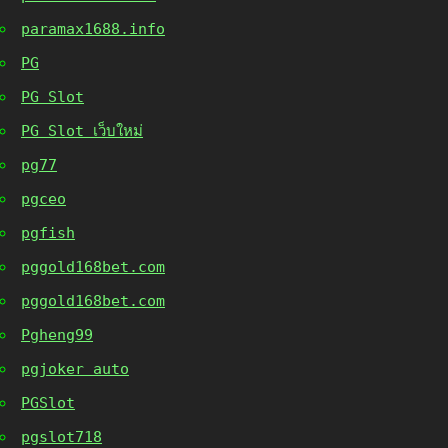
paramax1688.info
PG
PG Slot
PG Slot เว็บใหม่
pg77
pgceo
pgfish
pggold168bet.com
pggold168bet.com
Pgheng99
pgjoker auto
PGSlot
pgslot718