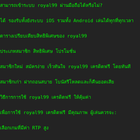
สามารถเข้าระบบ royal99 ผ่านมือถือได้หรือไม่?
ได้ รองรับทั้งยังระบบ iOS รวมทั้ง Android เล่นได้ทุกที่ทุกเวลา
ตารางเปรียบเทียบสิทธิพิเศษของ royal99
ประเภทสมาชิก สิทธิพิเศษ โปรโมชั่น
สมาชิกใหม่ สมัครง่าย เร็วทันใจ royal99 เครดิตฟรี โดยทันที
สมาชิกเก่า ฝากถอนสบาย โบนัสรีโหลดและก็คืนยอดเสีย
วิธีการการใช้ royal99 เครดิตฟรี ให้คุ้มค่า
เพื่อการใช้ royal99 เครดิตฟรี มีคุณภาพ ผู้เล่นควรจะ:
เลือกเกมที่มีค่า RTP สูง