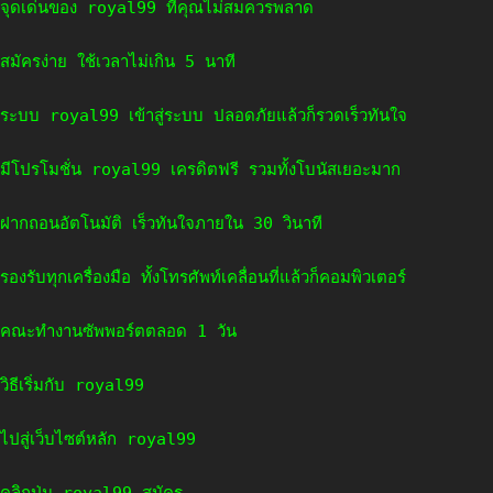
จุดเด่นของ royal99 ที่คุณไม่สมควรพลาด
สมัครง่าย ใช้เวลาไม่เกิน 5 นาที
ระบบ royal99 เข้าสู่ระบบ ปลอดภัยแล้วก็รวดเร็วทันใจ
มีโปรโมชั่น royal99 เครดิตฟรี รวมทั้งโบนัสเยอะมาก
ฝากถอนอัตโนมัติ เร็วทันใจภายใน 30 วินาที
รองรับทุกเครื่องมือ ทั้งโทรศัพท์เคลื่อนที่แล้วก็คอมพิวเตอร์
คณะทำงานซัพพอร์ตตลอด 1 วัน
วิธีเริ่มกับ royal99
ไปสู่เว็บไซต์หลัก royal99
คลิกปุ่ม royal99 สมัคร