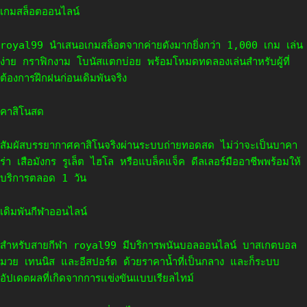
เกมสล็อตออนไลน์
royal99 นำเสนอเกมสล็อตจากค่ายดังมากยิ่งกว่า 1,000 เกม เล่น
ง่าย กราฟิกงาม โบนัสแตกบ่อย พร้อมโหมดทดลองเล่นสำหรับผู้ที่
ต้องการฝึกฝนก่อนเดิมพันจริง
คาสิโนสด
สัมผัสบรรยากาศคาสิโนจริงผ่านระบบถ่ายทอดสด ไม่ว่าจะเป็นบาคา
ร่า เสือมังกร รูเล็ต ไฮโล หรือแบล็คแจ็ค ดีลเลอร์มืออาชีพพร้อมให้
บริการตลอด 1 วัน
เดิมพันกีฬาออนไลน์
สำหรับสายกีฬา royal99 มีบริการพนันบอลออนไลน์ บาสเกตบอล
มวย เทนนิส และอีสปอร์ต ด้วยราคาน้ำที่เป็นกลาง และก็ระบบ
อัปเดตผลที่เกิดจากการแข่งขันแบบเรียลไทม์