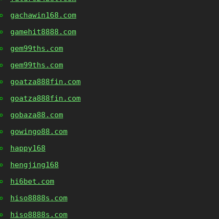
gachawin168.com
gamehit8888.com
gem99ths.com
gem99ths.com
goatza888fin.com
goatza888fin.com
gobaza88.com
gowingo88.com
happy168
hengjing168
hi6bet.com
hiso8888s.com
hiso8888s.com