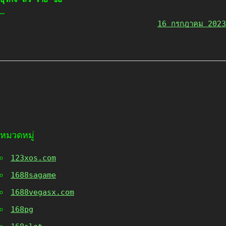
…
16 กรกฎาคม 2023
หมวดหมู่
123xos.com
1688sagame
1688vegasx.com
168pg