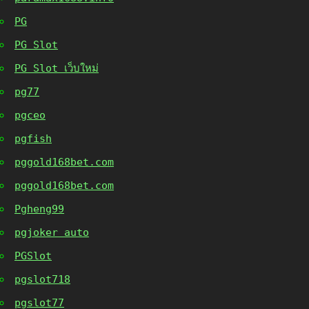
PG
PG Slot
PG Slot เว็บใหม่
pg77
pgceo
pgfish
pggold168bet.com
pggold168bet.com
Pgheng99
pgjoker auto
PGSlot
pgslot718
pgslot77