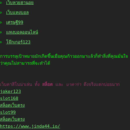
เว็บหวยฮานอย
เว็บแทงบอล
เศรษฐี99
แทงบอลออนไลน์
โจ๊กเกอร์123
การบรรลุเป้าหมายมักเกิดขึ้นเมื่อคุณก้าวออกมาแล้วก็ทำสิ่งที่คุณมั่นใจ
ว่าคุณไม่สามารถที่จะทำได้
เว็บคาสิโนน่าเล่น ทั้ง
สล็อต
และ
บาคาร่า
ตึงจริงแตกบ่อยมาก
joker123
slot168
สล็อตเว็บตรง
slot99
สล็อตเว็บตรง
https://www.jinda44.io/