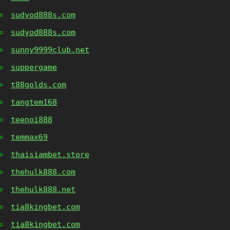
sudyod888s.com
sudyod888s.com
sunny9999club.net
suppergame
t88golds.com
tangtem168
teenoi888
temmax69
thaisiambet.store
thehulk888.com
thehulk888.net
tia8kingbet.com
tia8kingbet.com