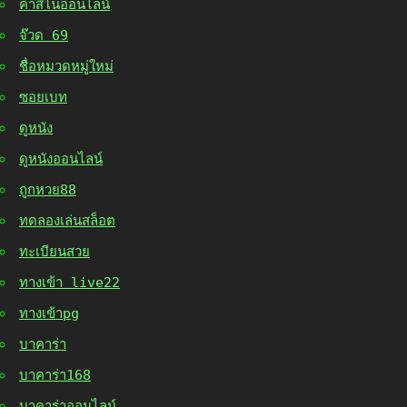
คาสิโนออนไลน์
จ๊วด 69
ชื่อหมวดหมู่ใหม่
ซอยเบท
ดูหนัง
ดูหนังออนไลน์
ถูกหวย88
ทดลองเล่นสล็อต
ทะเบียนสวย
ทางเข้า live22
ทางเข้าpg
บาคาร่า
บาคาร่า168
บาคาร่าออนไลน์