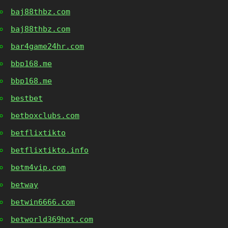
baj88thbz.com
baj88thbz.com
bar4game24hr.com
bbp168.me
bbp168.me
bestbet
betboxclubs.com
betflixtikto
betflixtikto.info
betm4vip.com
betway
betwin6666.com
betworld369hot.com