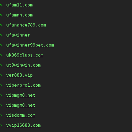
ufam11.com
ufamnn.com
ufanance789.com
ufawinner
ufawinner99bet.com
uk369clubs.com
ut9winwin.com
ver888.vip
viperpro1.com
vipmgm8.net
vipmgm8.net
visdomm.com
vvip16688.com