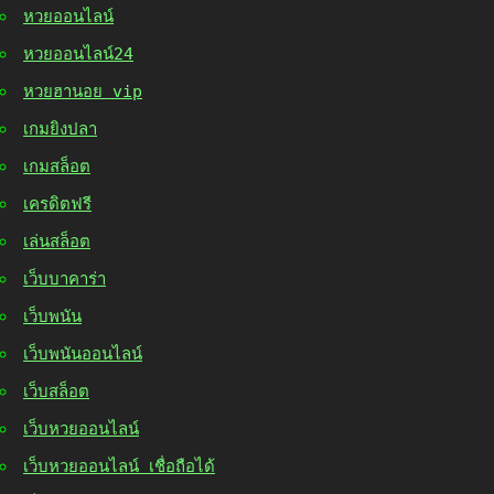
หวยออนไลน์
หวยออนไลน์24
หวยฮานอย vip
เกมยิงปลา
เกมสล็อต
เครดิตฟรี
เล่นสล็อต
เว็บบาคาร่า
เว็บพนัน
เว็บพนันออนไลน์
เว็บสล็อต
เว็บหวยออนไลน์
เว็บหวยออนไลน์ เชื่อถือได้