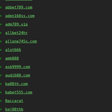
abbet789.com
aden168ss.com
adm789.vip
allbet24hr
allone745s.com
alot666
amb888
asb9999.com
audi688.com
ba88th.com
babet555.com
Baccarat
baj88thb