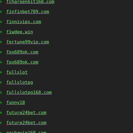
fcharoenkit168.com
finfinbet789.com
finnivips.com
fiwdee.win
fortune99vip.com
fox689ok.com
fox689ok.com
fullslot
fullslotpg
fullslotpg168.com
funny18
future24bet.com
future24bet.com
gachawin168.com