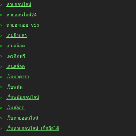
หวยออนไลน์
หวยออนไลน์24
หวยฮานอย vip
เกมยิงปลา
เกมสล็อต
เครดิตฟรี
เล่นสล็อต
เว็บบาคาร่า
เว็บพนัน
เว็บพนันออนไลน์
เว็บสล็อต
เว็บหวยออนไลน์
เว็บหวยออนไลน์ เชื่อถือได้