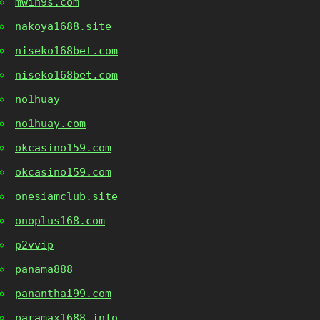
mwin9s.com
nakoya1688.site
niseko168bet.com
niseko168bet.com
no1huay
no1huay.com
okcasino159.com
okcasino159.com
onesiamclub.site
onoplus168.com
p2vvip
panama888
pananthai99.com
paramax1688.info