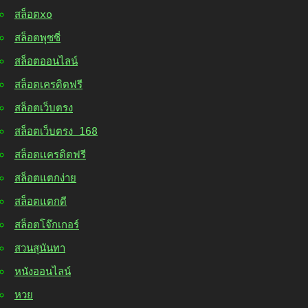
สล็อตxo
สล็อตพุซซี่
สล็อตออนไลน์
สล็อตเครดิตฟรี
สล็อตเว็บตรง
สล็อตเว็บตรง 168
สล็อตเเครดิตฟรี
สล็อตแตกง่าย
สล็อตแตกดี
สล็อตโจ๊กเกอร์
สวนสุนันทา
หนังออนไลน์
หวย