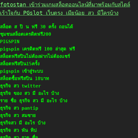
fotostan เข้าร่วมเกมสล็อตออนไลน์ที่มาพร้อมกับสไตล์
เร้าใจกับ PGslot เว็บตรง เมียน้อย สว มีใครบ้าง
สล็อต ส ปิ น ฟรี 30 ครั้ง ถอนได้
ชุมชนสล็อตเครดิตฟรี200
PIGSPIN
pigspin เครดิตฟรี 100 ล่าสุด ฟรี
สล็อตฟรีสปินไม่ต้องฝากไม่ต้องแชร์
สล็อตฟรีสปิน15ครั้ง
pigspin เข้าสู่ระบบ
สล็อตซื้อฟรีสปิน 18บาท
ธุรกิจ สว twitter
ธุรกิจ ของ สว มี อะไร บ้าง
ราย ชื่อ ธุรกิจ สว มี อะไร บ้าง
ธุรกิจ สว pantip
ธุรกิจ สว สมชาย
ธุรกิจสว มี อะไร บ้าง
ธุรกิจ สว พัน ทิป
ธุรกิจ สว ราย ชื่อ