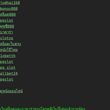
judhai168
bonus888
สล็อต888
pgslot
พุซซี่888
บาคาร่า
slotxo
สล็อตเว็บตรง
หนังโป๊ไทย
1xbetth
pgslot
pg slot
allbet24
pgslot
ดูหนังออนไลน์
เว็บสล็อตและบาคาร่าของโครตดีเว็บนี้เล่นแล้วรวยจัดๆ