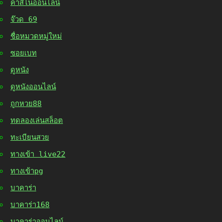
คาสิโนออนไลน์
จ๊วด 69
ชื่อหมวดหมู่ใหม่
ซอยเบท
ดูหนัง
ดูหนังออนไลน์
ถูกหวย88
ทดลองเล่นสล็อต
ทะเบียนสวย
ทางเข้า live22
ทางเข้าpg
บาคาร่า
บาคาร่า168
บาคาร่าออนไลน์