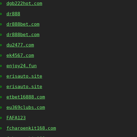
dgb222hot.com
dr888
dr888bet.com
dr888bet.com
du2477.com
ek4567.com
enjoy24.fun
erisauto.site
erisauto.site
etbet16888.com
eu369clubs.com
FAFA123
fcharoenkit168.com