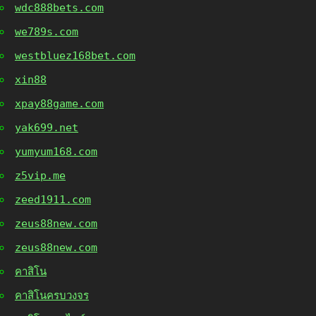
wdc888bets.com
we789s.com
westbluez168bet.com
xin88
xpay88game.com
yak699.net
yumyum168.com
z5vip.me
zeed1911.com
zeus88new.com
zeus88new.com
คาสิโน
คาสิโนครบวงจร