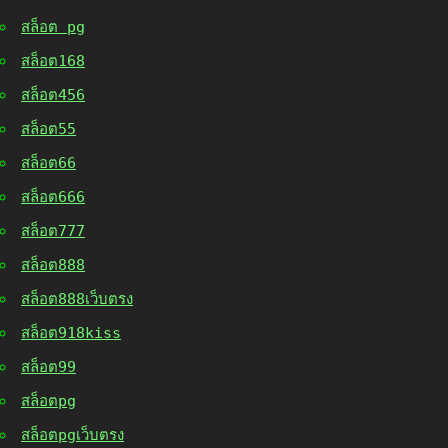
สล็อต pg
สล็อต168
สล็อต456
สล็อต55
สล็อต66
สล็อต666
สล็อต777
สล็อต888
สล็อต888เว็บตรง
สล็อต918kiss
สล็อต99
สล็อตpg
สล็อตpgเว็บตรง