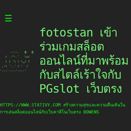
Skip
☰
to
content
fotostan เข้า
ร่วมเกมสล็อต
     .----.   @   @

ออนไลน์ที่มาพร้อม
   / .-"-.`.  \v/

   | | '\ \ \_/ )

 ,-\ `-.' /.'  /

กับสไตล์เร้าใจกับ
'---`----'----'
PGslot เว็บตรง
HTTPS://WWW.STATIVY.COM สร้างความสุขและความตื่นเต้นใน
การเล่นสล็อตออนไลน์กับเว็บคาสิโนเว็บตรง BOWENS