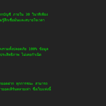
ินฝากบัญชี ภายใน 30 วินาทีเพียง
มรู้สึกเชื่อมั่นและสบายใจเวลา
นคงรวมทั้งปลอดภัย 100% ข้อมูล
ีประสิทธิภาพ ไม่เคยกำเนิด
อ ทุกยอดฝาก ทุกการชนะ สามารถ
อดเทิร์นหลายเท่า ซึ่งเว็บแห่งนี้