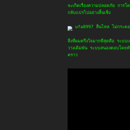
จะเกิดเรื่องความปลอดภัย การโดน
กลับแปรไปอย่างสิ้นเชิง
ufa8997 ลื่นไหล ไม่กระดอน
สิ่งที่ผมตรึงใจมากที่สุดคือ ระบ
วางเดิมพัน ระบบสนองตอบโดยทันที
คราว