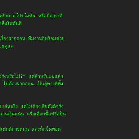
รซักถามโปรโมชั่น หรือปัญหาที่
หลือในทันที
าเรื่องฝากถอน ทีมงานก็พร้อมช่วย
คอยดูแล
์จริงหรือไม่?” แต่สำหรับผมแล้ว
ต้องฝากก่อน เป็นลู่ทางที่ทั้ง
เล่นจริง แต่ไม่ต้องเสียตังค์จริง
วนเงินพนัน หรือเลือกซื้อฟรีสปิน
 เอฟเฟกต์การหมุน และก็แจ็คพอต