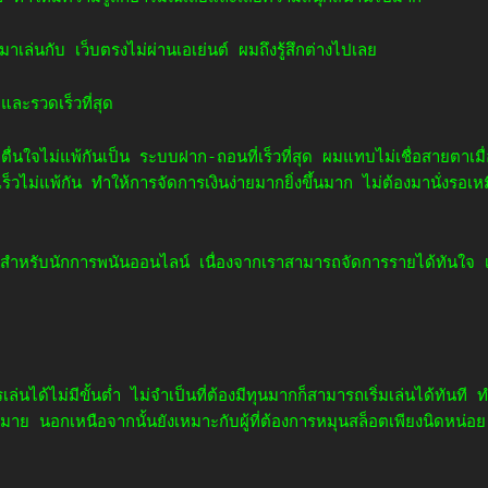
ล่นกับ เว็บตรงไม่ผ่านเอเย่นต์ ผมถึงรู้สึกต่างไปเลย
ละรวดเร็วที่สุด
าตื่นใจไม่แพ้กันเป็น ระบบฝาก-ถอนที่เร็วที่สุด ผมแทบไม่เชื่อสายตาเ
เร็วไม่แพ้กัน ทำให้การจัดการเงินง่ายมากยิ่งขึ้นมาก ไม่ต้องมานั่งรอเ
ูงสำหรับนักการพนันออนไลน์ เนื่องจากเราสามารถจัดการรายได้ทันใจ เ
่นได้ไม่มีขั้นต่ำ ไม่จำเป็นที่ต้องมีทุนมากก็สามารถเริ่มเล่นได้ทันที 
มาย นอกเหนือจากนั้นยังเหมาะกับผู้ที่ต้องการหมุนสล็อตเพียงนิดหน่อย 