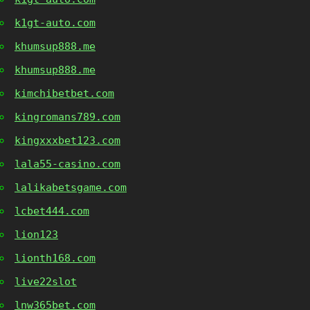
k1gt-auto.com
khumsup888.me
khumsup888.me
kimchibetbet.com
kingromans789.com
kingxxxbet123.com
lala55-casino.com
lalikabetsgame.com
lcbet444.com
lion123
lionth168.com
live22slot
lnw365bet.com