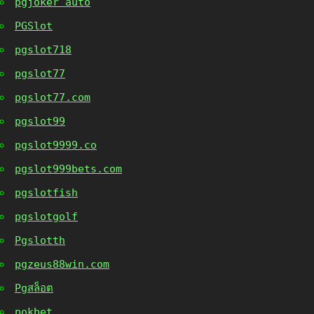
pgjoker auto
PGSlot
pgslot718
pgslot77
pgslot77.com
pgslot99
pgslot9999.co
pgslot999bets.com
pgslotfish
pgslotgolf
Pgslotth
pgzeus88win.com
Pgสล็อต
pokbet