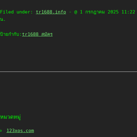
Filed under:
tr1688.info
- @ 1 กรกฎาคม 2025 11:22
น.
ป้ายกำกับ:
tr1688 สมัคร
หมวดหมู่
123xos.com