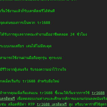
เริ่มใช้งานแล้วก็รับเครดิตฟรีได้ทันที
จุดเด่นของการเป็นพวก tr1688
ได้รับการดูแลจากคณะทำงานมืออาชีพตลอด 24 ชั่วโมง
ระบบเกมเสถียร เล่นได้ไม่มีสะดุด
สามารถใช้งานผ่านมือถือทุกรุ่น ทุกระบบ
มีรีวิวจากผู้เล่นจริง รับรองความน่าไว้วางใจ
กลเม็ดเริ่มกับ tr1688 สำหรับมือใหม่
ถ้าหากคุณเพิ่งเริ่มเล่นบน tr1688 ชี้แนะให้เริ่มจากการใช้
tr1688
เครดิตฟรี
เพื่อทดสอบเกมต่างๆและศึกษากติกาของเกมก่อนลงพนันจริง
เช่น สล็อตที่มีค่า RTP
tr1688 เครดิตฟรี
สูง หรือบาคาร่าที่ใช้สูตร