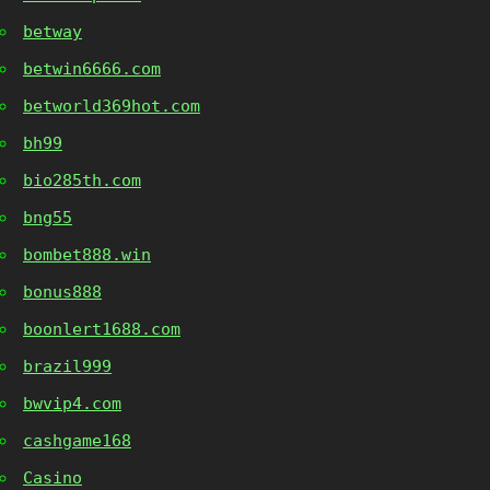
betway
betwin6666.com
betworld369hot.com
bh99
bio285th.com
bng55
bombet888.win
bonus888
boonlert1688.com
brazil999
bwvip4.com
cashgame168
Casino