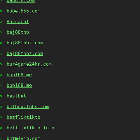
ba88th.com
babet555.com
Baccarat
baj88thb
baj88thbz.com
baj88thbz.com
bar4game24hr.com
bbp168.me
bbp168.me
bestbet
betboxclubs.com
betflixtikto
betflixtikto.info
betm4vip.com