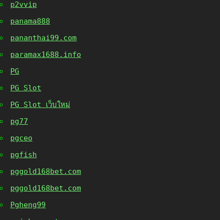
p2vvip
panama888
pananthai99.com
paramax1688.info
PG
PG Slot
PG Slot เว็บใหม่
pg77
pgceo
pgfish
pggold168bet.com
pggold168bet.com
Pgheng99