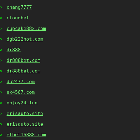
chang7777
cloudbet
cupcake88x.com
dgb222hot.com
dr888
dr888bet.com
dr888bet.com
du2477.com
ek4567.com
enjoy24.fun
erisauto.site
erisauto.site
etbet16888.com