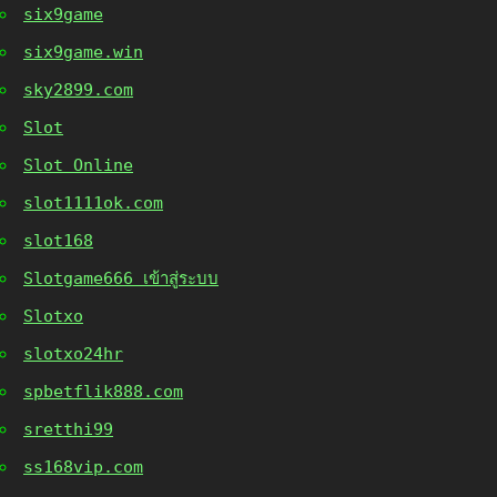
six9game
six9game.win
sky2899.com
Slot
Slot Online
slot1111ok.com
slot168
Slotgame666 เข้าสู่ระบบ
Slotxo
slotxo24hr
spbetflik888.com
sretthi99
ss168vip.com