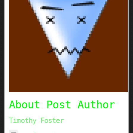
About Post Author
Timothy Foster