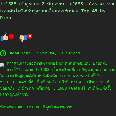
tr1688 เข้าสู่ระบบ 2 มิถุนายน tr1688 สมัคร แตกง่าย
กว่าเดิมไม่มีเทิร์นยุ่งยากแจ็คพอตเข้าบ่อย Top 45 by
Dino
0
0
Read Time:
2 Minute, 21 Second
หากคุณกำลังมองหาแพลตฟอร์มเกมพนันที่ทั้งมั่นคง ปลอดภัย
และก็ใช้งานง่าย tr1688 เป็นตัวเลือกที่ตอบปัญหาทุกความอยาก
ไม่ว่าจะเป็นผู้เล่นมือใหม่หรือผีพนัน ระบบของเรารองรับทั้งยัง
tr1688 สมัคร ที่ทำเป็นเร็วทันใจ แล้วก็ tr1688 เข้าสู่ระบบ ที่
ปลอดภัย ไม่มีสะดุด พร้อมรับ tr1688 เครดิตฟรี ทันทีตั้งแต่ครั้ง
แรกที่คุณเข้าร่วม
ฟีเจอร์เด่นของ tr1688 ที่คุณไม่ควรพลาด