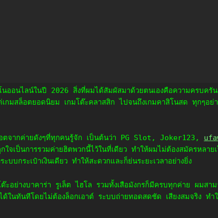
โนออนไลน์ในปี 2026 สิ่งที่ผมได้สัมผัสมาด้วยตนเองคือความครบคร
ั้งแต่เกมสล็อตยอดนิยม เกมโต๊ะคลาสสิก ไปจนถึงเกมคาสิโนสด ทุกๆอย่าง
ล็อตจากค่ายดังๆที่ทุกคนรู้จัก เป็นต้นว่า PG Slot, Joker123,
ufa
ถูกใจเป็นการรวมค่ายฮิตพวกนี้ไว้ในที่เดียว ทำให้ผมไม่ต้องสมัครหลาย
้งระบบกระเป๋าเงินเดียว ทำให้สะดวกและก็ย่นระยะเวลาอย่างยิ่ง
ะอย่างบาคาร่า รูเล็ต ไฮโล รวมทั้งเสือมังกรก็มีครบทุกค่าย ผมสามาร
ด้ในทันทีโดยไม่ต้องล็อกเอาต์ ระบบถ่ายทอดสดชัด เสียงสมจริง ทำให้เ