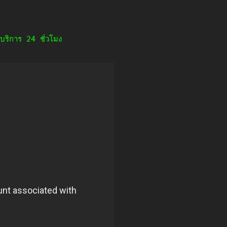
บริการ 24 ชั่วโมง