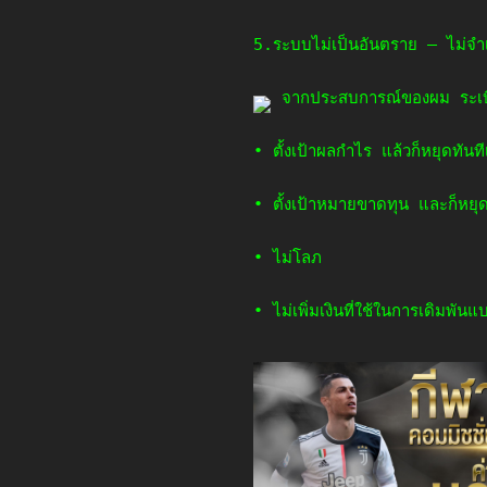
5.ระบบไม่เป็นอันตราย – ไม่จำเป็
จากประสบการณ์ของผม ระเบี
• ตั้งเป้าผลกำไร แล้วก็หยุดทันที
• ตั้งเป้าหมายขาดทุน และก็หยุดทั
• ไม่โลภ
• ไม่เพิ่มเงินที่ใช้ในการเดิมพันแ