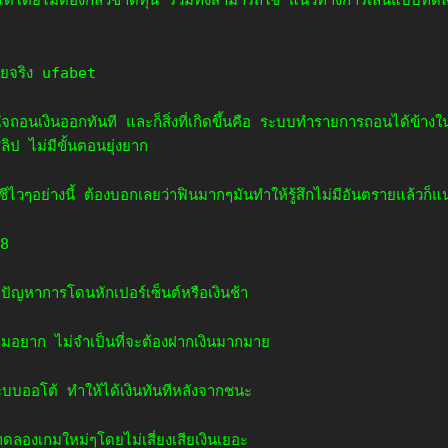
่ๆได้โดยไม่ต้องกลัวขาดทุน รวมทั้งสามารถใช้ แนวทางการเล่นแบบทดล
ายจริง ufabet
อนเงินออกทันที และก็สิ่งที่เกิดขึ้นคือ ระบบทำรายการถอนได้ข้างใน 
ลิป ไม่มีขั้นตอนยุ่งยาก
วๆอย่างนี้ ต้องบอกเลยว่าฟินมากๆมันทำให้รู้สึกไม่มีอันตรายแล้วก็แน่ใจว
88
ปัญหาการโดนหักเปอร์เซ็นต์หรือเงินช้า
ตามอยาก ไม่จำเป็นที่จะต้องฝากเงินมากมาย
ะบบออโต้ ทำให้ได้เงินทันทีหลังจากชนะ
ลองเกมใหม่ๆโดยไม่เสี่ยงเสียเงินเยอะ