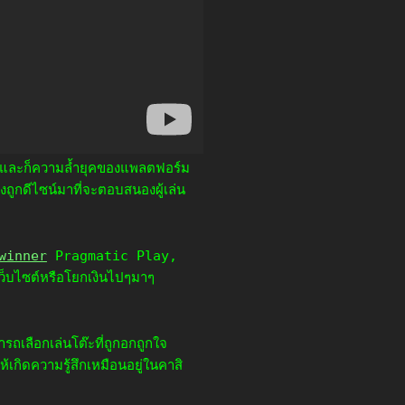
ันและก็ความล้ำยุคของแพลตฟอร์ม
ถูกดีไซน์มาที่จะตอบสนองผู้เล่น
winner
Pragmatic Play,
เว็บไซต์หรือโยกเงินไปๆมาๆ
ถเลือกเล่นโต๊ะที่ถูกอกถูกใจ
กิดความรู้สึกเหมือนอยู่ในคาสิ