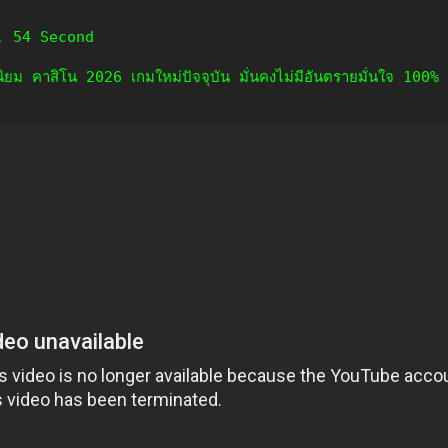
, 54 Second
ยม คาสิโน 2026 เกมใหม่ปัจจุบัน มั่นคงไม่มีอันตรายมั่นใจ 100% 