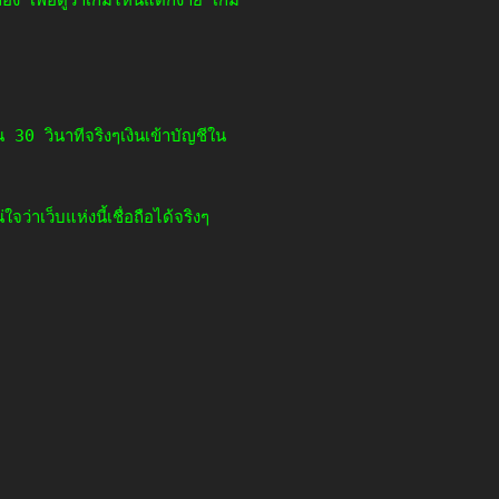
อง เพื่อดูว่าเกมไหนแตกง่าย เกม
30 วินาทีจริงๆเงินเข้าบัญชีใน
่าเว็บแห่งนี้เชื่อถือได้จริงๆ