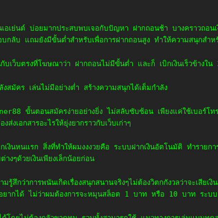
่ผ่านเอเย่นต์ บ่อยมากประสบพบเจอกับปัญหา ฝากถอนช้า บางคราวถอนเ
อบกลับ แถมยังมีขั้นต่ำสำหรับเพื่อการฝากถอนสูง ทำให้ความสนุกสำห
นกับเว็บตรงที่โฆษณาว่า ฝากถอนไม่มีขั้นต่ำ และก็ เบิกเงินเร็วข้างใน
งสมัคร เล่นไม่มีอย่างต่ำ สร้างความสนุกได้เต็มกำลัง
er88 ขั้นตอนสมัครง่ายอย่างยิ่ง ไม่สลับซับซ้อน เพียงแค่ใช้เบอร์โทร
้องส่งเอกสารอะไรให้ยุ่งยากราวกับเว็บเก่าๆ
เงินหนแรก สิ่งที่ทำให้ผมงงงวยคือ ระบบฝากเงินอัตโนมัติ ทำรายการเส
างๆด้วยเงินเพียงเล็กน้อยก่อน
ามรู้สึกว่าการพนันเกิดเรื่องสนุกสนานจริงๆไม่ต้องวิตกกังวลว่าจะเสียเง
ามอยากได้ ไม่ว่าผมต้องการจะหมุนสล็อต 1 บาท หรือ 10 บาท ระบบก