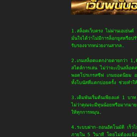
1.สล็อตเว็บตรง ไม่ผ่านเอเย่นต์
มั่นใจได้ว่าไม่มีการล็อกยูสหรื
รับรองจากหน่วยงานสากล.
2.เกมสล็อตแตกง่ายดายกว่า 1,
สไตล์การเล่น ไม่ว่าจะเป็นสล็อต
พอตโปรเกรสซีฟ เกมยอดนิยม อา
ทั้งโบนัสที่แตกบ่อยครั้ง ช่วยทำให
3.เดิมพันเริ่มต้นเพียงแค่ 1 บา
ไม่ว่าคุณจะมีทุนน้อยหรือมากมาย 
ให้ทุกการหมุน.
4.ระบบฝาก-ถอนอัตโนมัติ เร็วไม
ภายใน 5 วินาที โดยไม่ต้องแจ้