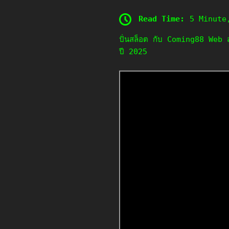
Read Time:
5 Minute
ปั่นสล็อต กับ Coming88 Web ส
ปี 2025