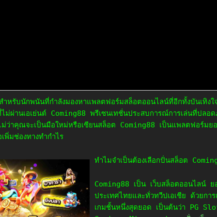
รับนักพนันที่กำลังมองหาแพลตฟอร์มสล็อตออนไลน์ที่อีกทั้งบันเทิงใจ
ี่ไม่ผ่านเอเย่นต์ Coming88 พรีเซนเทชั่นประสบการณ์การเล่นที่ปลอดภ
 ไม่ว่าคุณจะเป็นมือใหม่หรือเซียนสล็อต Coming88 เป็นแพลตฟอร์มยอด
อเพิ่มช่องทางทำกำไร
ทำไมจำเป็นต้องเลือกปั่นสล็อต Comin
Coming88 เป็น เว็บสล็อตออนไลน์ ยอ
ประเทศไทยและทั่วทวีปเอเชีย ด้วยการเช
เกมชั้นหนึ่งสุดยอด เป็นต้นว่า PG