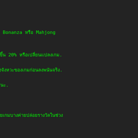
Sweet Bonanza หรือ Mahjong
บทขึ้น 20% หรือเปลี่ยนแปลงเกม.
งจังหวะของเกมก่อนลงพนันจริง.
ชนะ.
ายเกมบางค่ายปล่อยรางวัลในช่วง