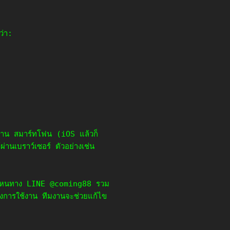
ว่า:
นผ่าน สมาร์ทโฟน (iOS แล้วก็
่านเบราว์เซอร์ ตัวอย่างเช่น
่านหนทาง LINE @coming88 รวม
องการใช้งาน ทีมงานจะช่วยแก้ไข