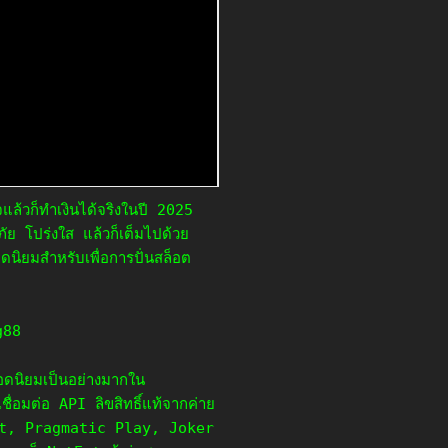
แล้วก็ทำเงินได้จริงในปี 2025
ัย โปร่งใส แล้วก็เต็มไปด้วย
นิยมสำหรับเพื่อการปั่นสล็อต
g88
ดนิยมเป็นอย่างมากใน
ื่อมต่อ API ลิขสิทธิ์แท้จากค่าย
 Slot, Pragmatic Play, Joker