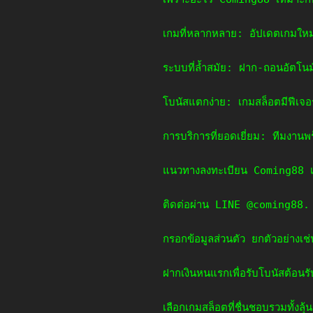
เกมที่หลากหลาย: อัปเดตเกมใหม่
ระบบที่ล้ำสมัย: ฝาก-ถอนอัตโน
โบนัสแตกง่าย: เกมสล็อตมีฟีเจอร์
การบริการที่ยอดเยี่ยม: ทีมงาน
แนวทางลงทะเบียน Coming88 เพื่
ติดต่อผ่าน LINE @coming88.
กรอกข้อมูลส่วนตัว ยกตัวอย่างเ
ฝากเงินหนแรกเพื่อรับโบนัสต้อนรั
เลือกเกมสล็อตที่ชื่นชอบรวมทั้งลุ้