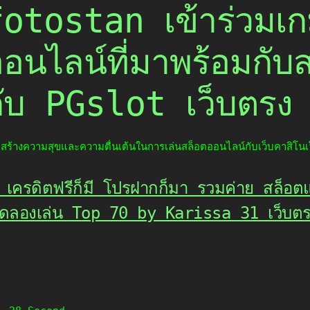
fotostan เข้าร่วมเก
อนไลน์ที่มาพร้อมกับส
กับ PGslot เว็บตรง
างความสุขและความตื่นเต้นในการเล่นสล็อตออนไลน์กับเว็บคาสิโน
เครดิตฟรีก็มี โปรฝากก็มา รวมค่าย สล็อตแ
ทดลองเล่น Top 70 by Karissa 31 เว็บ