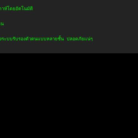
ดาห์โดยอัตโนมัติ
หน
้งระบบรับรองตัวตนแบบหลายชั้น ปลอดภัยแน่ๆ