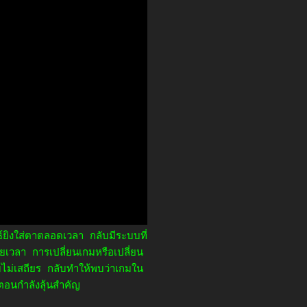
ธ์ยิงใส่ตาตลอดเวลา กลับมีระบบที่
ียเวลา การเปลี่ยนเกมหรือเปลี่ยน
มไม่เสถียร กลับทำให้พบว่าเกมใน
ตอนกำลังลุ้นสำคัญ