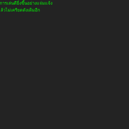
รเล่นดียิ่งขึ้นอย่างแจ่มแจ้ง
้วไม่เครียดดังเดิมอีก