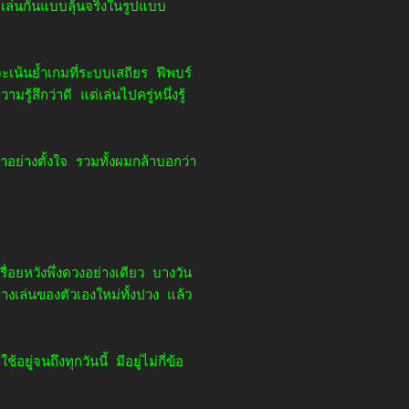
เล่นกันแบบลุ้นจริงในรูปแบบ
าจะเน้นย้ำเกมที่ระบบเสถียร ฟีพบร์
้สึกว่าดี แต่เล่นไปครู่หนึ่งรู้
าอย่างตั้งใจ รวมทั้งผมกล้าบอกว่า
่อยหวังพึ่งดวงอย่างเดียว บางวัน
ทางเล่นของตัวเองใหม่ทั้งปวง แล้ว
ู่จนถึงทุกวันนี้ มีอยู่ไม่กี่ข้อ