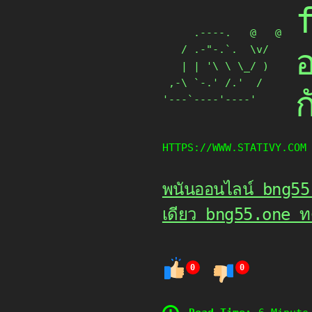
Skip
to
     .----.   @   @

content
อ
   / .-"-.`.  \v/

   | | '\ \ \_/ )

 ,-\ `-.' /.'  /

'---`----'----'
HTTPS://WWW.STATIVY.COM สร้
พนันออนไลน์ bng55 
เดียว bng55.one 
0
0