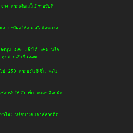
วง หากเดือนนั้นมีรายรับดี
ครียด จะมีผลให้ตกลงใจผิดพลาด
 ลงทุน 300 แล้วได้ 600 หรือ
 สุดท้ายเสียคืนหมด
ไป 250 หากยังไม่ดีขึ้น จะไม่
นชอบทำให้เสียเพิ่ม ผมจะเลือกพัก
 ชั่วโมง หรือบางสัปดาห์หากติด