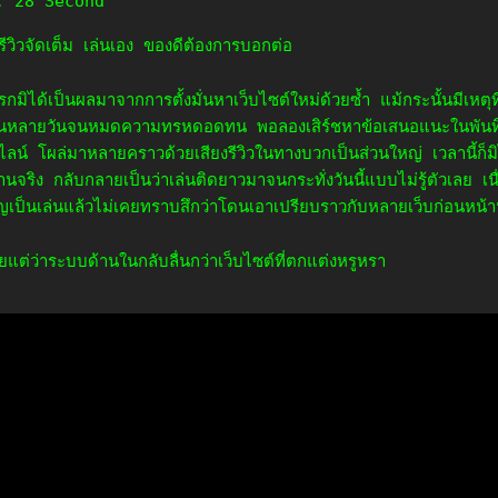
, 28 Second
ีวิวจัดเต็ม เล่นเอง ของดีต้องการบอกต่อ
กมิได้เป็นผลมาจากการตั้งมั่นหาเว็บไซต์ใหม่ด้วยซ้ำ แม้กระนั้นมีเหตุท
านหลายวันจนหมดความทรหดอดทน พอลองเสิร์ชหาข้อเสนอแนะในพันทิปร
ไลน์ โผล่มาหลายคราวด้วยเสียงรีวิวในทางบวกเป็นส่วนใหญ่ เวลานี้ก็มิ
งานจริง กลับกลายเป็นว่าเล่นติดยาวมาจนกระทั่งวันนี้แบบไม่รู้ตัวเลย เ
ำคัญเป็นเล่นแล้วไม่เคยทราบสึกว่าโดนเอาเปรียบราวกับหลายเว็บก่อนหน้าน
ายแต่ว่าระบบด้านในกลับลื่นกว่าเว็บไซต์ที่ตกแต่งหรูหรา