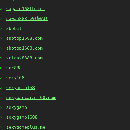
sagame168th.com
sawan888 เครดิตฟรี
sbobet
sbotop1688.com
sbotop1688.com
sclass8888.com
scr888
sexy168
sexyauto168
sexybaccarat168.com
sexygame
sexygame1688
sexygameplus.me