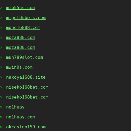
mib555s.com
mmgoldsbets.com
mono16888.com
moza888.com
moza888.com
mun789slot.com
mwin9s.com
nakoya1688.site
niseko168bet.com
niseko168bet.com
no1huay
no1huay.com
okcasino159.com