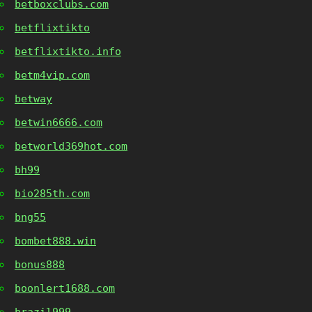
betboxclubs.com
betflixtikto
betflixtikto.info
betm4vip.com
betway
betwin6666.com
betworld369hot.com
bh99
bio285th.com
bng55
bombet888.win
bonus888
boonlert1688.com
brazil999