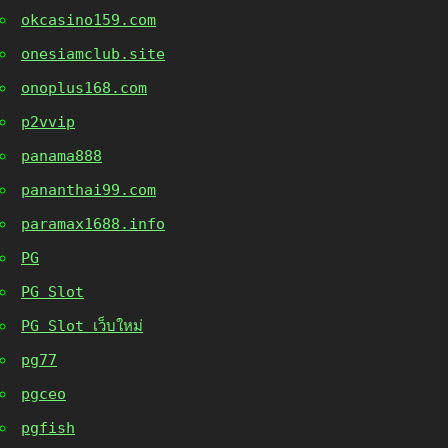
okcasino159.com
onesiamclub.site
onoplus168.com
p2vvip
panama888
pananthai99.com
paramax1688.info
PG
PG Slot
PG Slot เว็บใหม่
pg77
pgceo
pgfish