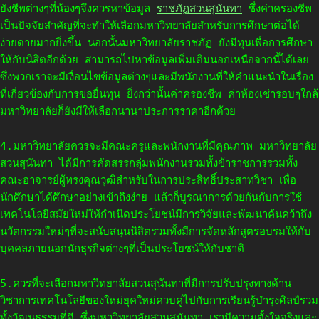
ยังชีพต่างๆที่น้องๆจึงควรหาข้อมูล
ราชภัฏสวนสุนันทา
ซึ่งค่าครองชีพ
เป็นปัจจัยสำคัญที่จะทำให้เลือกมหาวิทยาลัยสำหรับการศึกษาต่อได้
ง่ายดายมากยิ่งขึ้น นอกนั้นมหาวิทยาลัยราชภัฏ ยังมีทุนเพื่อการศึกษา
ให้กับนิสิตอีกด้วย สามารถไปหาข้อมูลเพิ่มเติมนอกเหนือจากนี้ได้เลย
ซึ่งพวกเราจะมีเงื่อนไขข้อมูลต่างๆและมีพนักงานที่ให้คำแนะนำในเรื่อง
ที่เกี่ยวข้องกับการขอยื่นทุน ยิ่งกว่านั้นค่าครองชีพ ค่าห้องเช่ารอบๆใกล้
มหาวิทยาลัยก็ยังมีให้เลือกนานาประการราคาอีกด้วย
4.มหาวิทยาลัยควรจะมีคณะครูและพนักงานที่มีคุณภาพ มหาวิทยาลัย
สวนสุนันทา ได้มีการคัดสรรกลุ่มพนักงานรวมทั้งข้าราชการรวมทั้ง
คณะอาจารย์ผู้ทรงคุณวุฒิสำหรับในการประสิทธิ์ประสาทวิชา เพื่อ
นักศึกษาได้ศึกษาอย่างเข้าถึงง่าย แล้วก็บูรณาการด้วยกันกับการใช้
เทคโนโลยีสมัยใหม่ให้กำเนิดประโยชน์มีการวิจัยและพัฒนาค้นคว้าถึง
นวัตกรรมใหม่ๆที่จะสนับสนุนนิสิตรวมทั้งมีการจัดหลักสูตรอบรมให้กับ
บุคคลภายนอกนักธุรกิจต่างๆที่เป็นประโยชน์ให้กับชาติ
5.ควรที่จะเลือกมหาวิทยาลัยสวนสุนันทาที่มีการปรับปรุงทางด้าน
วิชาการเทคโนโลยีของใหม่ยุคใหม่ควบคู่ไปกับการเรียนรู้บำรุงศิลป์รวม
ทั้งวัฒนธรรมที่ดี ซึ่งมหาวิทยาลัยสวนสุนันทา เรามีความตั้งใจจริงและ