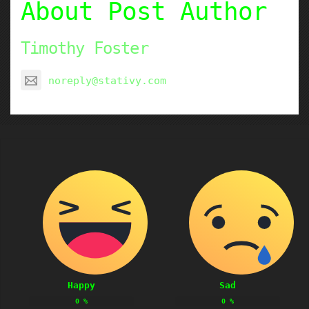
About Post Author
Timothy Foster
noreply@stativy.com
Happy
Sad
0
%
0
%