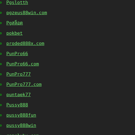
Pgslotth
pgzeus88win.com
Pgสล็อต
pokbet
proded888x.com
PunPro66
PunPro66.com
PunPro777
PunPro777.com
puntaek77
Pussy888
pussy888fun
pussy888win