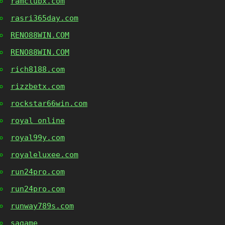
ramclubx.com
rasri365day.com
RENO88WIN.COM
RENO88WIN.COM
rich8188.com
rizzbetx.com
rockstar66win.com
royal online
royal99y.com
royaleluxee.com
run24pro.com
run24pro.com
runway789s.com
sagame