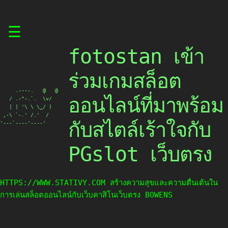
Skip
☰
to
content
fotostan เข้า
ร่วมเกมสล็อต
     .----.   @   @

ออนไลน์ที่มาพร้อม
   / .-"-.`.  \v/

   | | '\ \ \_/ )

 ,-\ `-.' /.'  /

กับสไตล์เร้าใจกับ
'---`----'----'
PGslot เว็บตรง
HTTPS://WWW.STATIVY.COM สร้างความสุขและความตื่นเต้นใน
การเล่นสล็อตออนไลน์กับเว็บคาสิโนเว็บตรง BOWENS