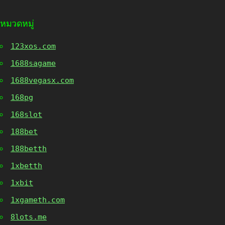
หมวดหมู่
123xos.com
1688sagame
1688vegasx.com
168pg
168slot
188bet
188betth
1xbetth
1xbit
1xgameth.com
8lots.me