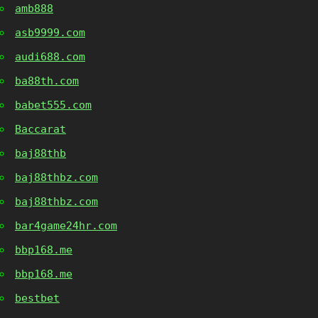
amb888
asb9999.com
audi688.com
ba88th.com
babet555.com
Baccarat
baj88thb
baj88thbz.com
baj88thbz.com
bar4game24hr.com
bbp168.me
bbp168.me
bestbet