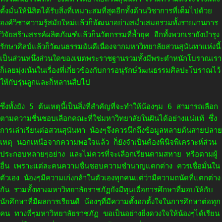
ตั้งมั่นให้นิสิตได้รับสิ่งที่เหมาะสมที่สุดอีกทั้งด้านวิชาการที่เต็มไปด้วย
องค์วิชาความรู้สมัยใหม่แล้วก็พัฒนาอย่างสม่ำเสมอรวมทั้งรายงานการ
วิจัยสร้างสรรค์ผลิตภัณฑ์แล้วก็นวัตกรรมที่ล้ำยุค อีกทั้งพวกเรายังบำรุง
รักษาศิลป์แล้วก็วัฒนธรรมอันดีเนื่องจากมหาวิทยาลัยสวนสุนันทาแห่งนี้
เป็นส่วนหนึ่งส่วนใดของเขตพระราชฐานรวมทั้งมีพระตำหนักโบราณเรา
ก็เลยมุ่งเน้นในเรื่องที่เกี่ยวข้องกับการอนุรักษ์วัฒนธรรมศิลปะโบราณไว้
ให้กับรุ่นลูกและก็หลานสืบไป
ซึ่งทั้งยัง 5 ต้นเหตุนี้เป็นสิ่งที่สำคัญที่จะทำให้น้องๆม 6 สามารถเลือก
ตามความชื่นชอบเลือกคณะที่ใช่มหาวิทยาลัยในฝันได้อย่างแน่แท้ ซึ่ง
การเล่าเรียนต่อสวนสุนันทา น้องๆจึงควรนึกถึงข้อมูลหลายต้นสายปลาย
เหตุ นอกเหนือจากความพอใจแล้ว ก็ยังจำเป็นต้องพินิจพิเคราะห์ส่วน
ประกอบหลายๆอย่าง และไม่ควรที่จะเลือกเรียนตามสหาย หรือตามผู้
อื่น เพราะแต่ละคนความชื่นชอบความชำนาญแตกต่าง ควรเชื่อมั่นใน
ตัวเอง น้องๆมีความเก่งกล้าในตัวเองทุกคนแต่ว่ามีความถนัดที่แตกต่าง
กัน รวมทั้งทางมหาวิทยาลัยราชภัฏยังมีทุนเพื่อการศึกษาที่มอบให้กับ
นักศึกษาที่มีผลการเรียนดี น้องๆที่มีความตั้งอกตั้งใจในการศึกษาต่อทุก
คน ทางพี่ๆมหาวิทยาลัยราชภัฏ ขอเป็นอย่างยิ่งดวงใจให้น้องๆได้เรียน