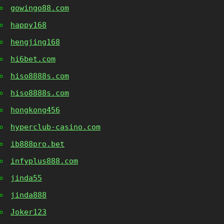
gowingo88.com
happy168
hengjing168
hi6bet.com
hiso8888s.com
hiso8888s.com
hongkong456
hyperclub-casino.com
ib888pro.bet
infyplus888.com
jinda55
jinda888
Joker123