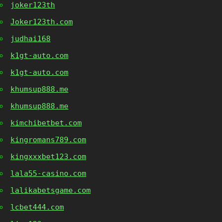
joker123th
Joker123th.com
judhai168
k1gt-auto.com
k1gt-auto.com
khumsup888.me
khumsup888.me
kimchibetbet.com
kingromans789.com
kingxxxbet123.com
lala55-casino.com
lalikabetsgame.com
lcbet444.com