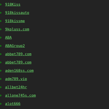
918Kiss
918kissauto
918kissme
9kpluss.com
ABA
ABAGroup2
abbet789.com
abbet789.com
aden168ss.com
adm789.vip
allbet24hr
allone745s.com
alot666