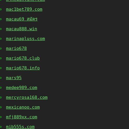
mac1bet789.com
macau69 สมัคร
macau888.win
marinapluss.com
mario678
mario678.club
mario678.info
mars95
medee989.com
mercyrosa168.com
mexicanoo.com
mfj889xx.com
mib555s.com