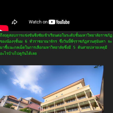
ถึงฤดูสอบการแข่งขันชิงชัยเข้าเรียนต่อในระดับชั้นมหาวิทยาลัยราชภัฏ
ของน้องๆชั้นม 6 ทั่วราชอาณาจักร ซึ่งวันนี้พี่ๆราชภัฏสวนสุนันทา จะ
มาชี้แนะกลเม็ดในการเลือกมหาวิทยาลัยซึ่งมี 5 ต้นสายปลายเหตุมี
อะไรบ้างไปดูกันได้เลย