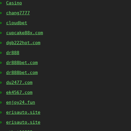
Casino
chang7777
cloudbet
cupcake88x.com
dgb222hot.com
dr888
dr888bet.com
dr888bet.com
du2477.com
ek4567.com
enjoy24.fun
erisauto.site
erisauto.site