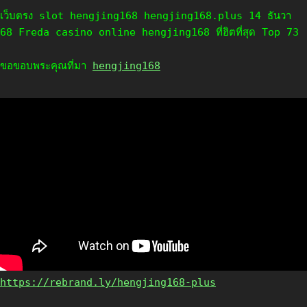
เว็บตรง slot hengjing168 hengjing168.plus 14 ธันวา
68 Freda casino online hengjing168 ที่ฮิตที่สุด Top 73
ขอขอบพระคุณที่มา
hengjing168
https://rebrand.ly/hengjing168-plus