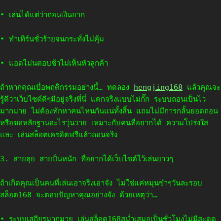
• เล่นได้แต่ว่าถอนเงินยาก
• ทำเทิร์นชั่วร้ายจนกระทั่งไม่คุ้ม
• แอดไม่นตอบช้าไม่เห็นหัวลูกค้า
ถ้าหากคุณเบื่อพฤติกรรมอย่างนี้… ทดลอง
hengjing168
แล้วคุณจะ
รู้ดีว่าเว็บไซต์ดีๆมีอยู่จริงที่นี่ แตกจริงแบบไม่กั๊ก ระบบถอนเป็นไว
มากมาย ไม่ต้องทักหาคนไหนกันแน่ทั้งสิ้น แถมไม่มีการกลั้นยอดถอน
หรือขอหลักฐานอะไรวุ่นวาย เหมาะกับคนที่อยากได้ ความโปร่งใส
และ เล่นสล็อตเครดิตฟรีแล้วถอนจริง
3. สายลุย สายปั่นหนัก ที่อยากได้เว็บไซต์ไว้เล่นยาวๆ
ถ้าเกิดคุณเป็นคนที่เล่นเอาจริงเอาจัง ไม่ใช่แค่หมุนขำๆวันละรอบ
สล็อต168 จะตอบปัญหาคุณอย่างจัง ด้วยเหตุว่า…
• ระบบเสถียรมากมาย เล่นสล็อต168สม่ำเสมอเป็นชั่วโมงไม่มีสะดุด