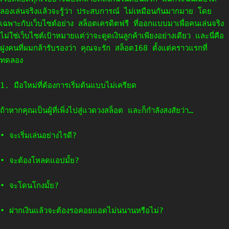
ลองเล่นจริงแล้วจะรู้ว่า ประสบการณ์ ไม่เหมือนกันมากมาย โดย
เฉพาะกับเว็บไซต์อย่าง สล็อตเครดิตฟรี ที่ออกแบบมาเพื่อคนเล่นจริง
ไม่ใช่เว็บไซต์เป้าหมายแต่ว่าจะดูดเงินลูกค้าเพียงอย่างเดียว และนี่คือ
ฝูงคนที่ผมกล้ารับรองว่า คุณจะรัก สล็อต168 ตั้งแต่คราวแรกที่
ทดลอง
1. มือใหม่ที่ต้องการเริ่มต้นแบบไม่เครียด
ถ้าหากคุณเป็นผู้ที่เพิ่งไปสู่แวดวงสล็อต และก็กำลังสงสัยว่า…
• จะเริ่มเล่นอย่างไรดี?
• จะต้องโหลดแอปมั้ย?
• จะโดนโกงมั้ย?
• ฝากเงินแล้วจะต้องรอคอยแอดไม่นนานหรือไม่?