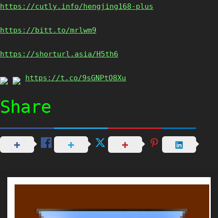
https://cutly.info/hengjing168-plus
https://bitt.to/mrlwm9
https://shorturl.asia/H5th6
https://t.co/9sGNPtO8Xu
Share