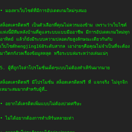
• มองหาเว็บไซต์ที่มีการอัปเดตเกมใหม่ๆเสมอ
สล็อตเครดิตฟรี เป็นตัวเลือกที่คุณไม่ควรมองข้าม เพราะว่าเว็บไซต์
แห่งนี้มีทีมหลังบ้านที่ดูแลระบบแบบมืออาชีพ มีการอัปเดตเกมใหม่ทุก
อาทิตย์ แล้วก็ยังมีระบบความปลอดภัยสูงลักษณะเดียวกันกับ
เว็บไซต์hengjing168ระดับสากล เอาง่ายๆคือคุณไม่จำเป็นที่จะต้อง
มาวิตกกังวลเรื่องข้อมูลหลุด หรือระบบล่มระหว่างเล่นแน่ๆ
5. ผู้ที่ถูกใจล่าโปรโมชั่นเด็ดๆแบบไม่ต้องทำเทิร์นมากมาย
สล็อตเครดิตฟรี มีโปรโมชั่น สล็อตเครดิตฟรี ที่ แจกจริง ไม่จุกจิก
เหมาะสมมากสำหรับผู้ที่…
• อยากได้เครดิตเพิ่มแบบไม่ต้องปวดศรีษะ
• ไม่ได้อยากต้องการทำเทิร์นหลายเท่า