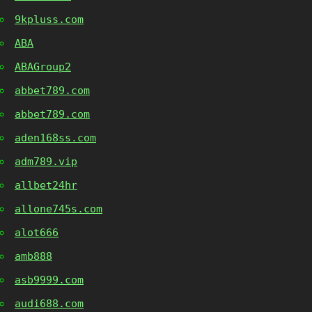
9kpluss.com
ABA
ABAGroup2
abbet789.com
abbet789.com
aden168ss.com
adm789.vip
allbet24hr
allone745s.com
alot666
amb888
asb9999.com
audi688.com