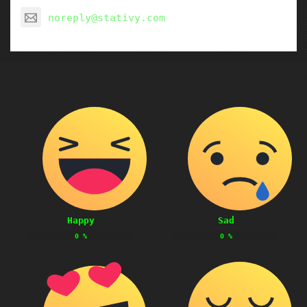
noreply@stativy.com
Happy
Sad
0
%
0
%