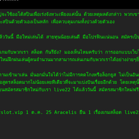
จะใช้ออโต้สปินเพื่อเร่งจังหวะเพียงแค่นั้น ด้วยเหตุผลดังกล่าว พวก
ะสปินด้วยตัวเองเป็นหลัก เพื่อควบคุมเกมทั้งปวงด้วยตัวเอง
ววันนี้ มือใหม่เล่นได้ สายทุนน้อยเล่นดี มือโปรฟินแน่นอน สมัครเป
่นเกมกับพวกเรา สล็อต กันรึยัง? มองเห็นไหมครับว่า การออกแบบเว็
ใหม่ฝึกฝนเล่นผู้คนจำนวนมากสามารถเล่นเกมกับพวกเราได้อย่างง่ายๆยิ่ง
ก็ตามเข้ามาเล่น มั่นอกมั่นใจได้ว่าไม่มีการคดโกงหรือล็อกยูส ไม่เป็น
รือสูตรสล็อตมากไม่น้อยเลยทีเดียวที่จะมาแบ่งปันเรื่อยอีกด้วย โดยเหต
ยนสมัครสมาชิกใหม่กับเรา live22 ได้แล้ววันนี้ สมัครสมาชิกใหม่ฟ
lot.vip 1 ต.ค. 25 Aracelis ยืน 1 เรื่องเกมสล็อต live22