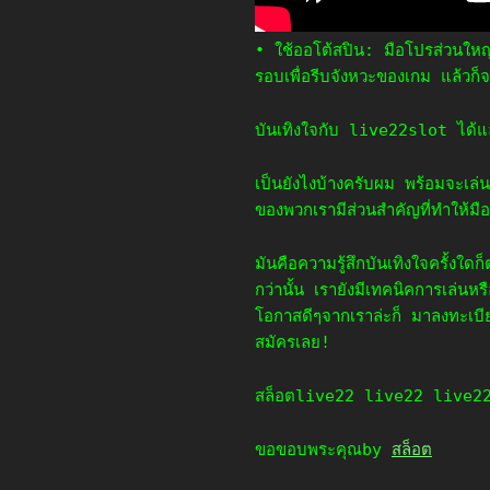
• ใช้ออโต้สปิน: มือโปรส่วนใหญ่
รอบเพื่อรีบจังหวะของเกม แล้วก็จ
บันเทิงใจกับ live22slot ได้แล้
เป็นยังไงบ้างครับผม พร้อมจะเล
ของพวกเรามีส่วนสำคัญที่ทำให้มือ
มันคือความรู้สึกบันเทิงใจครั้งใด
กว่านั้น เรายังมีเทคนิคการเล่นห
โอกาสดีๆจากเราล่ะก็ มาลงทะเบี
สมัครเลย!
สล็อตlive22 live22 live22s
ขอขอบพระคุณby
สล็อต