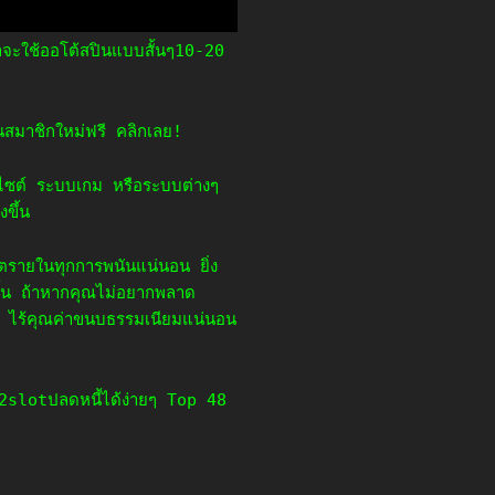
เขาจะใช้ออโต้สปินแบบสั้นๆ10-20
็นสมาชิกใหม่ฟรี คลิกเลย!
บไซต์ ระบบเกม หรือระบบต่างๆ
ขึ้น
อันตรายในทุกการพนันแน่นอน ยิ่ง
ุนั้น ถ้าหากคุณไม่อยากพลาด
รี ไร้คุณค่าขนบธรรมเนียมแน่นอน
slotปลดหนี้ได้ง่ายๆ Top 48