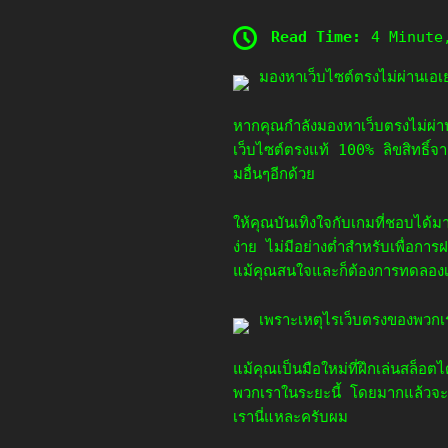
Read Time:
4 Minute
มองหาเว็บไซต์ตรงไม่ผ่านเอเ
หากคุณกำลังมองหาเว็บตรงไม่ผ่านเ
เว็บไซต์ตรงแท้ 100% ลิขสิทธิ์
มอื่นๆอีกด้วย
ให้คุณบันเทิงใจกับเกมที่ชอบได
ง่าย ไม่มีอย่างต่ำสำหรับเพื่อ
แม้คุณสนใจและก็ต้องการทดลองเล
เพราะเหตุไรเว็บตรงของพวกเร
แม้คุณเป็นมือใหม่ที่ฝึกเล่นสล็อ
พวกเราในระยะนี้ โดยมากแล้วจะเป
เรานี่แหละครับผม