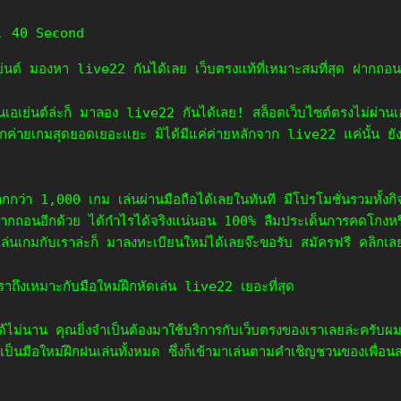
, 40 Second
ย่นต์ มองหา live22 กันได้เลย เว็บตรงแท้ที่เหมาะสมที่สุด ฝากถอน
อเย่นต์ล่ะก็ มาลอง live22 กันได้เลย! สล็อตเว็บไซต์ตรงไม่ผ่านเอเย่นต
จากค่ายเกมสุดยอดเยอะแยะ มิได้มีแค่ค่ายหลักจาก live22 แค่นั้น ย
้มากกว่า 1,000 เกม เล่นผ่านมือถือได้เลยในทันที มีโปรโมชั่นรวมทั
การฝากถอนอีกด้วย ได้กำไรได้จริงแน่นอน 100% ลืมประเด็นการคดโกงห
่นเกมกับเราล่ะก็ มาลงทะเบียนใหม่ได้เลยจ๊ะขอรับ สมัครฟรี คลิกเล
าถึงเหมาะกับมือใหม่ฝึกหัดเล่น live22 เยอะที่สุด
ตได้ไม่นาน คุณยิ่งจำเป็นต้องมาใช้บริการกับเว็บตรงของเราเลยล่ะครับผ
็นมือใหม่ฝึกฝนเล่นทั้งหมด ซึ่งก็เข้ามาเล่นตามคำเชิญชวนของเพื่อน