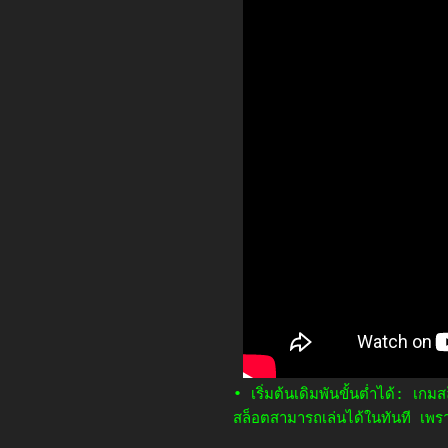
• เริ่มต้นเดิมพันขั้นต่ำได้: เก
สล็อตสามารถเล่นได้ในทันที เพราะ