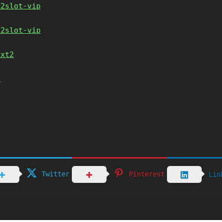
22slot-vip
22slot-vip
Ext2
t
Twitter
Pinterest
Lin