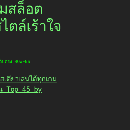
มสล็อต
ไตล์เร้าใจ
เว็บตรง BOWENS
เดียวเล่นได้ทุกเกม
ห็น Top 45 by