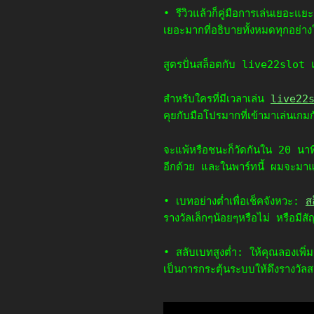
• รีวิวแล้วก็คู่มือการเล่นเยอะแ
เยอะมากที่อธิบายทั้งหมดทุกอย่
สูตรปั่นสล็อตกับ live22slot 
สำหรับใครที่มีเวลาเล่น
live22
คุยกับมือโปรมากที่เข้ามาเล่นเกม
จะแพ้หรือชนะก็วัดกันใน 20 นาท
อีกด้วย และในพาร์ทนี้ ผมจะมาแบ
• เบทอย่างต่ำเพื่อเช็คจังหวะ:
ส
รางวัลเล็กๆน้อยๆหรือไม่ หรือมีส
• สลับเบทสูงต่ำ: ให้คุณลองเพิ
เป็นการกระตุ้นระบบให้ดึงรางวัล