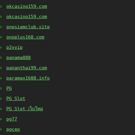
okcasino159.com
okcasino159.com
onesiamclub.site
onoplus168.com
p2vvip
panama888
pananthai99.com
paramax1688.info
PG
PG Slot
PG Slot เว็บใหม่
pg77
pgceo