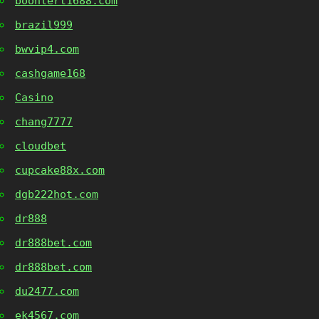
boonlert1688.com
brazil999
bwvip4.com
cashgame168
Casino
chang7777
cloudbet
cupcake88x.com
dgb222hot.com
dr888
dr888bet.com
dr888bet.com
du2477.com
ek4567.com