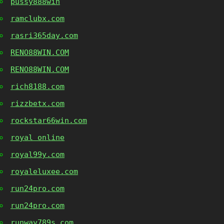
pussy888win
ramclubx.com
rasri365day.com
RENO88WIN.COM
RENO88WIN.COM
rich8188.com
rizzbetx.com
rockstar66win.com
royal online
royal99y.com
royaleluxee.com
run24pro.com
run24pro.com
runway789s.com