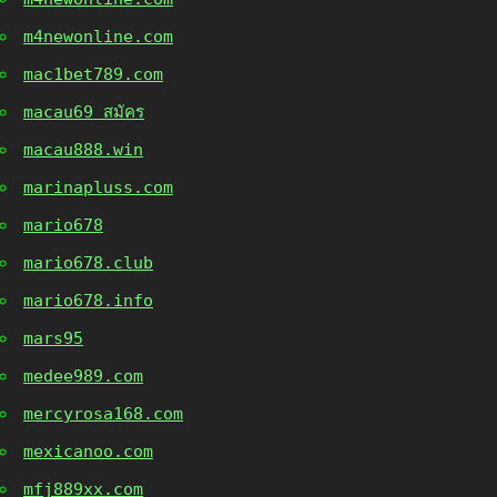
m4newonline.com
mac1bet789.com
macau69 สมัคร
macau888.win
marinapluss.com
mario678
mario678.club
mario678.info
mars95
medee989.com
mercyrosa168.com
mexicanoo.com
mfj889xx.com