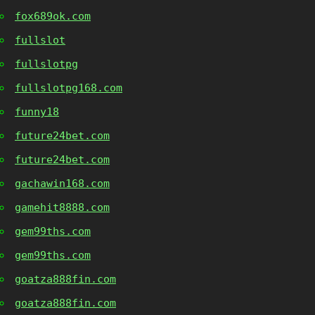
fox689ok.com
fullslot
fullslotpg
fullslotpg168.com
funny18
future24bet.com
future24bet.com
gachawin168.com
gamehit8888.com
gem99ths.com
gem99ths.com
goatza888fin.com
goatza888fin.com