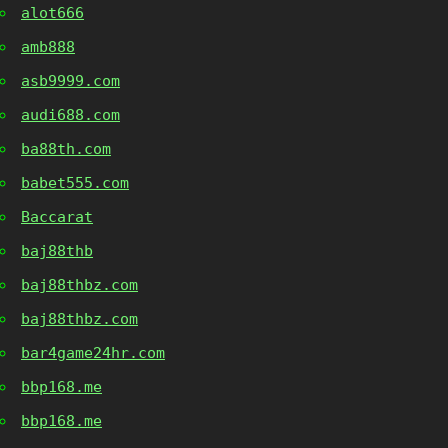
alot666
amb888
asb9999.com
audi688.com
ba88th.com
babet555.com
Baccarat
baj88thb
baj88thbz.com
baj88thbz.com
bar4game24hr.com
bbp168.me
bbp168.me