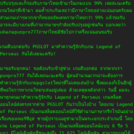
ปรับปรุงและก็รองรับภาษาไทยเข้ามาในเกมแบบ 99% เลยล่ะนะครับ
เกมใหม่ๆที่เข้ามา ผมค้ำประกันเลยว่ามีภาษาไทยอย่างแน่นอนครับผม
ส่วนเกมเก่าๆพวกเขาก็ทยอยอัพเดทภาษาไทยกว่า 99% แล้วขอรับ
อาจจะมีบางเกมที่เก่ามากมายๆกำลังปรับปรุงอยู่เช่นกัน บอกเลยว่า
เล่นเกมpunpro777ภาษาไทยมีชัยไปกว่าครึ่งแน่นอนขอรับ
เกมดีบอกต่อกับ PGSLOT มาทำความรู้จักกับเกม Legend of
Perseus กันได้เลยนะครับ!
มาขอรับทุกคน! ขอต้อนรับเข้าสู่ช่วง เกมดีบอกต่อ จากพวกเรา
punpro777 กันได้เลยนะนะครับ ผู้คนจำนวนมากน่าจะต้องการ
ทำความรู้จักกับเกมpgslotใหม่ๆที่ไม่เคยเล่นบ้าง ซึ่งผมเองก็เป็นอีกผู้
ที่พอใจการหาเกมใหม่ๆเล่นอยู่เสมอ ด้วยเหตุผลดังกล่าว วันนี้ ผมจะ
พาทุกคนมาทำความรู้จักกับ Legend of Perseus เกมสล็อต
ออนไลน์ส่งตรงจากค่าย PGSLOT กันว่าเป็นไงบ้าง โดยเกม Legend
of Perseus เป็นเกมสล็อตออนไลน์ที่ใช้ตำนานภาษากรีกโรมันอย่าง
เรื่องของเพอร์ซีอุส ชายผู้ปราบเมดูซ่ามาเป็นพระเอกประจำเกมนี้ โดย
เกม Legend of Perseus เป็นเกมสล็อตออนไลน์แบบ 6 รีล 5
แถว มีไลน์เดินพัมที่ชนะสูงถึง 15,625 ไลน์เดิมพัน สามารถเบทได้