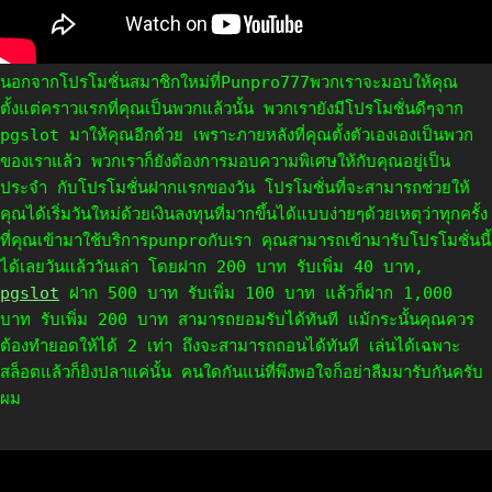
นอกจากโปรโมชั่นสมาชิกใหม่ที่Punpro777พวกเราจะมอบให้คุณ
ตั้งแต่คราวแรกที่คุณเป็นพวกแล้วนั้น พวกเรายังมีโปรโมชั่นดีๆจาก
pgslot มาให้คุณอีกด้วย เพราะภายหลังที่คุณตั้งตัวเองเองเป็นพวก
ของเราแล้ว พวกเราก็ยังต้องการมอบความพิเศษให้กับคุณอยู่เป็น
ประจำ กับโปรโมชั่นฝากแรกของวัน โปรโมชั่นที่จะสามารถช่วยให้
คุณได้เริ่มวันใหม่ด้วยเงินลงทุนที่มากขึ้นได้แบบง่ายๆด้วยเหตุว่าทุกครั้ง
ที่คุณเข้ามาใช้บริการpunproกับเรา คุณสามารถเข้ามารับโปรโมชั่นนี้
ได้เลยวันแล้ววันเล่า โดยฝาก 200 บาท รับเพิ่ม 40 บาท,
pgslot
ฝาก 500 บาท รับเพิ่ม 100 บาท แล้วก็ฝาก 1,000
บาท รับเพิ่ม 200 บาท สามารถยอมรับได้ทันที แม้กระนั้นคุณควร
ต้องทำยอดให้ได้ 2 เท่า ถึงจะสามารถถอนได้ทันที เล่นได้เฉพาะ
สล็อตแล้วก็ยิงปลาแค่นั้น คนใดกันแน่ที่พึงพอใจก็อย่าลืมมารับกันครับ
ผม