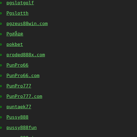
pgslotgolf
Pgslotth
pgzeus88win.com
Pgสล็อต
pokbet
proded888x.com
PunPro66
PunPro66.com
PunPro777
PunPro777.com
puntaek77
Pussy888
pussy888fun