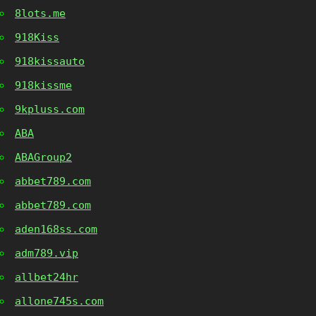
8lots.me
918Kiss
918kissauto
918kissme
9kpluss.com
ABA
ABAGroup2
abbet789.com
abbet789.com
aden168ss.com
adm789.vip
allbet24hr
allone745s.com