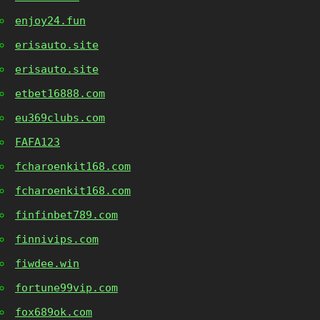
enjoy24.fun
erisauto.site
erisauto.site
etbet16888.com
eu369clubs.com
FAFA123
fcharoenkit168.com
fcharoenkit168.com
finfinbet789.com
finnivips.com
fiwdee.win
fortune99vip.com
fox689ok.com