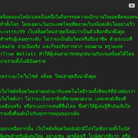
สล็อตออนไลน์แปลงเป็นหนึ่งในกิจกรรมความเบิกบานใจยอดฮิตของคน
ทั่วทั้งโลก โดยเฉพาะในประเทศไทยที่ตลาดเว็บสล็อตเติบโตอย่างเร็ว
sretthi99 เว็บสล็อตใหม่ล่าสุดจึงนับว่าเป็นตัวเลือกที่น่าดึงดูด
สำหรับผู้เล่นทุกระดับ ไม่ว่าจะเป็นมือใหม่หรือมืออาชีพ ด้วยระบบที่
เล่นง่าย จ่ายเงินจริง และก็รองรับการฝาก-ถอนผ่าน ทรูวอเลท
(True Wallet) ทำให้ผู้เล่นสามารถสนุกสนานกับเกมสล็อตได้โดย
ง่ายรวมทั้งไม่มีอันตราย
เพราะอะไรเว็บไซต์ สล็อต ใหม่ล่าสุดถึงน่าดึงดูด
เว็บไซต์สล็อตใหม่ล่าสุดมักมากับเทคโนโลยีรวมทั้งฟีพบร์ที่นำสมัยกว่า
เว็บไซต์เก่า ไม่ว่าจะเป็นกราฟิกที่สวยสดงดงาม เอฟเฟกต์เสียงที่
เหมือนจริง หรือระบบการเล่นที่ลื่นไหล ซึ่งทำให้ผู้เล่นรู้สึกบันเทิงใจ
รวมทั้งตื่นเต้นไปกับทุกการหมุนของวงล้อ
นอกเหนือจากนั้น เว็บไซต์สล็อตใหม่ยังมักมีโปรโมชั่นรวมทั้งโบนัส
พิเศษสำหรับผู้เล่นใหม่ อย่างเช่น เครดิตฟรี โบนัสฝากทีแรก หรือ