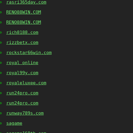
rasri365day.com
RENO88WIN.COM
RENO88WIN.COM
rich8188.com
rizzbetx.com
rockstar66win.com
royal online
royal99y.com
royaleluxee.com
run24pro.com
run24pro.com
runway789s.com
sagame