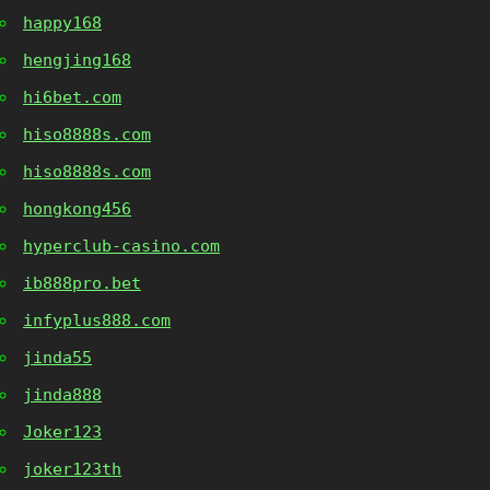
happy168
hengjing168
hi6bet.com
hiso8888s.com
hiso8888s.com
hongkong456
hyperclub-casino.com
ib888pro.bet
infyplus888.com
jinda55
jinda888
Joker123
joker123th