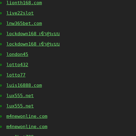
lionth168.com
live22slot
lnw365bet.com
lockdown168 เข้าสู่ระบบ
lockdown168 เข้าสู่ระบบ
london45
lotto432
lotto77
luis16888.com
lux555.net
lux555.net
m4newonline.com
m4newonline.com