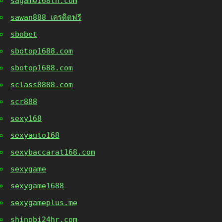
sagame168th.com
sawan888 เครดิตฟรี
sbobet
sbotop1688.com
sbotop1688.com
sclass8888.com
scr888
sexy168
sexyauto168
sexybaccarat168.com
sexygame
sexygame1688
sexygameplus.me
shinobi24hr.com