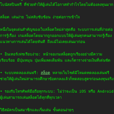
โบนัสสปินฟรี ที่ช่วยทำให้ผู้เล่นได้โอกาสทำกำไรโดยไม่ต้องลงทุนมาก
สล็อต เล่นง่าย ไม่สลับซับซ้อน ง่ายต่อการเข้าใจ
หนึ่งในจุดเด่นสำคัญของเว็บสล็อตใหม่ล่าสุดคือ ระบบการเล่นที่ง่ายต่อ
การรู้เรื่อง เกมสล็อตโดยมากถูกออกแบบให้ผู้เล่นทุกคนสามารถรู้เรื่อง
แนวทางการเล่นได้โดยทันที ถึงแม้ไม่เคยเล่นมาก่อน
• อินเทอร์เฟซเรียบง่าย: หน้าจอเกมสล็อตถูกเรียงอย่างมีความ
เรียบร้อย มีปุ่มหมุน ปุ่มเพิ่มลดเดิมพัน และก็ตารางจ่ายเงินที่เด่นชัด
• ระบบทดลองเล่นฟรี:
สล็อต
หลายเว็บไซต์มีโหมดทดลองเล่นฟรี
ช่วยให้ผู้เล่นใหม่สามารถศึกษาข้อตกลงแล้วก็ทดสอบสูตรก่อนลงทุนจริง
• รองรับโทรศัพท์มือถือทุกระบบ: ไม่ว่าจะเป็น iOS หรือ Android
ผู้เล่นสามารถเล่นสล็อตได้ทุกที่ทุกเวลา
วิธีสมัครเป็นสมาชิกและเริ่มเล่น ขั้นตอนง่ายๆ