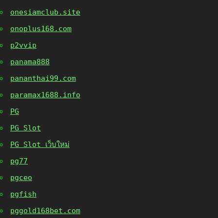
onesiamclub.site
onoplus168.com
p2vvip
panama888
pananthai99.com
paramax1688.info
PG
PG Slot
PG Slot เว็บใหม่
pg77
pgceo
pgfish
pggold168bet.com