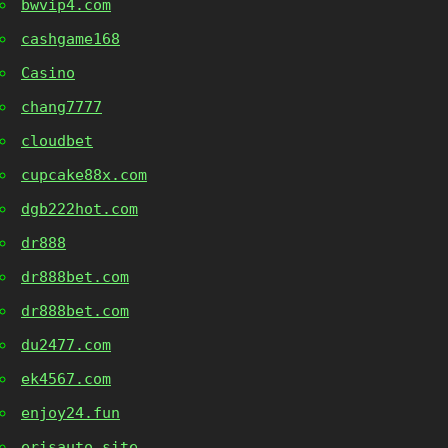
bwvip4.com
cashgame168
Casino
chang7777
cloudbet
cupcake88x.com
dgb222hot.com
dr888
dr888bet.com
dr888bet.com
du2477.com
ek4567.com
enjoy24.fun
erisauto.site