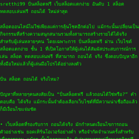
sretthi99 ปั่นสล็อตฟรี เว็บสล็อตแตกง่าย อันดับ 1 สล็อต
ทดสอบเล่นฟรี ถอนได้ ใหม่ล่าสุด
สล็อตออนไลน์ไม่ใช่เพียงแค่การลุ้นโชคอีกต่อไป แม้กระนั้นเปลี่ยนเป็น
กิจกรรมที่สร้างความสนุกสนานรวมทั้งสามารถสร้างรายได้ได้จริง
สำหรับผู้เล่นหลายๆคน โดยเฉพาะการ ปั่นสล็อตฟรี ผ่าน เว็บไซต์
สล็อตแตกง่าย ชั้น 1 ที่เปิดโอกาสให้ผู้เล่นได้สัมผัสประสบการณ์การ
เล่น สล็อต ทดสอบเล่นฟรี ที่สามารถ ถอนได้ จริง ซึ่งตอบปัญหาอีก
ทั้งมือใหม่แล้วก็ผู้เล่นมือโปรได้อย่างลงตัว
ปั่น สล็อต ถอนได้ จริงไหม?
ปัญหาที่หลายๆคนสงสัยเป็น “ปั่นสล็อตฟรี แล้วถอนได้ใช่หรือ?” คำ
ตอบคือ ได้จริง แม้กระนั้นจำต้องเลือกเว็บไซต์ที่มีความน่าเชื่อถือแล้ว
ก็มีเงื่อนไขแจ่มชัด
• เว็บสล็อตที่รองรับการ ถอนได้จริง มักกำหนดเงื่อนไขการถอน
ตัวอย่างเช่น ยอดเทิร์นโอเวอร์อย่างต่ำ หรือจำกัดจำนวนครั้งสำหรับ