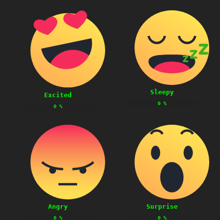
Sleepy
Excited
0
%
0
%
Angry
Surprise
0
%
0
%