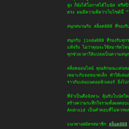
สูง ก็ยังได้โอกาสได้โบนัส ฟรีสป
ตรง ผมมีความคิดว่าเว็บไซต์นี้ “
สนุกสนานกับ สล็อต888 ที่รองรับ
สนุกกับ jinda888 ที่รองรับทุก
แท้จริง ไม่ว่าคุณจะใช้สมาร์ตโฟ
ทุกช่วงเวลาให้แปลงเป็นความสนุกไ
สล็อตออนไลน์ คุณลักษณะเด่นของ
เหมาะกับจอขนาดเล็ก ทำให้เล่นง่
ราวกับเล่นบนคอมพิวเตอร์ ยิ่งไป
ที่จำเป็นคือจังหวะ ลุ้นรับโบนัส
สร้างความระทึกใจรวมทั้งผลตอบแทน
Android เป็นคำตอบที่ไม่ควรพ
แนวทางสมัครสมาชิก
สล็อต888