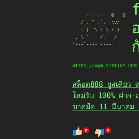
Skip
to
     .----.   @   @

content
อ
   / .-"-.`.  \v/

   | | '\ \ \_/ )

 ,-\ `-.' /.'  /

'---`----'----'
HTTPS://WWW.STATIVY.COM สร้
สล็อต888 ยูสเดียว
ใหม่รับ 100% ฝาก-ถอ
ขาดมือ 11 มีนาคม
0
0