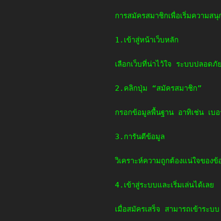
การสมัครสมาชิกเพื่อเริ่มความสนุก
1.เข้าสู่หน้าเว็บหลัก
เลือกเว็บที่น่าไว้ใจ ระบบปลอด
2.คลิกปุ่ม “สมัครสมาชิก”
กรอกข้อมูลพื้นฐาน อาทิเช่น เบอร์
3.การันตีข้อมูล
วิเคราะห์ความถูกต้องแน่ใจของข
4.เข้าสู่ระบบและเริ่มเล่นได้เลย
เมื่อสมัครเสร็จ สามารถเข้าระบบ