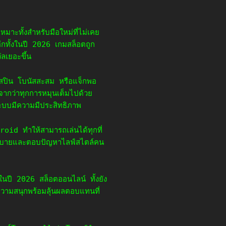
หมาะทั้งสำหรับมือใหม่ที่ไม่เคย
อีกทั้งในปี 2026 เกมสล็อตถูก
ัลเยอะขึ้น
ีสปิน โบนัสสะสม หรือแจ็กพอ
งจากว่าทุกการหมุนเต็มไปด้วย
้งระบบมีความมีประสิทธิภาพ
droid ทำให้สามารถเล่นได้ทุกที่
นที สบายและตอบปัญหาไลฟ์สไตล์คน
ในปี 2026 สล็อตออนไลน์ ทั้งยัง
ความสนุกพร้อมลุ้นผลตอบแทนที่