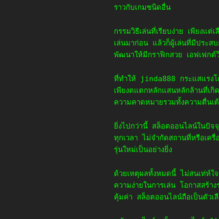
ราวกับเกมชนิดอื่น
กรรมวิธีเล่นที่เรียบง่าย เพียงแต
เล่นมาก่อน แล้วก็ผู้เล่นที่มีปร
พัฒนาให้มีกราฟิกสวย เอฟเฟกต์วิจ
ที่ทำให้ jinda888 กระแสแรงโด
เพียงตแตกหลักแสนหลักล้านที่เกิด
ความคาดหมายรวมทั้งความตื่นเต้น ยิ
ยิ่งไปกว่านี้ สล็อตออนไลน์ในปัจ
ทุกเวลา ไม่จำกัดสถานที่หรือเคร
รุ่นใหม่เป็นอย่างยิ่ง
ด้วยเหตุผลทั้งหมดนี้ ไม่สนเท่ห
ความง่ายในการเล่น โอกาสสร้างร
คุ้มค่า สล็อตออนไลน์ถือเป็นตัวเ