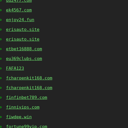
du2477.com
ek4567.com
enjoy24.fun
erisauto.site
erisauto.site
etbet16888.com
eu369clubs.com
FAFA123
fcharoenkit168.com
fcharoenkit168.com
finfinbet789.com
finnivips.com
fiwdee.win
fortune99vip.com