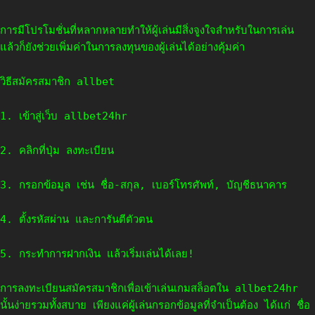
การมีโปรโมชั่นที่หลากหลายทำให้ผู้เล่นมีสิ่งจูงใจสำหรับในการเล่น
แล้วก็ยังช่วยเพิ่มค่าในการลงทุนของผู้เล่นได้อย่างคุ้มค่า
วิธีสมัครสมาชิก allbet
1. เข้าสู่เว็บ allbet24hr
2. คลิกที่ปุ่ม ลงทะเบียน
3. กรอกข้อมูล เช่น ชื่อ-สกุล, เบอร์โทรศัพท์, บัญชีธนาคาร
4. ตั้งรหัสผ่าน และการันตีตัวตน
5. กระทำการฝากเงิน แล้วเริ่มเล่นได้เลย!
การลงทะเบียนสมัครสมาชิกเพื่อเข้าเล่นเกมสล็อตใน allbet24hr
นั้นง่ายรวมทั้งสบาย เพียงแค่ผู้เล่นกรอกข้อมูลที่จำเป็นต้อง ได้แก่ ชื่อ