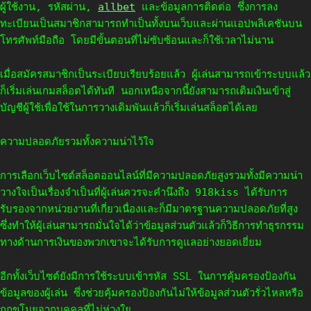
ผู้ใช้งาน, รหัสผ่าน,
allbet
และข้อมูลการติดต่อ ซึ่งการลง
ทะเบียนเป็นสมาชิกสามารถทำเป็นทั้งบนเว็บและผ่านแอปพลิเคชันบน
โทรศัพท์มือถือ โดยมีขั้นตอนที่ไม่ซับซ้อนและก็ใช้เวลาไม่นาน
เมื่อสมัครสมาชิกเป็นระเบียบเรียบร้อยแล้ว ผู้เล่นสามารถเข้าระบบแล้ว
ก็เริ่มเล่นเกมสล็อตได้ทันที นอกเหนือจากนี้ยังสามารถเติมเงินเข้าสู่
บัญชีผู้ใช้เพื่อใช้ในการวางเดิมพันแล้วก็เริ่มเล่นสล็อตได้เลย
ความปลอดภัยรวมทั้งความน่าไว้ใจ
การเลือกเว็บไซต์สล็อตออนไลน์ที่มีความปลอดภัยสูงรวมทั้งมีความน่า
วางใจเป็นเรื่องจำเป็นที่ผู้เล่นควรจะคำนึงถึง 918kiss ได้รับการ
รับรองจากหน่วยงานที่เกี่ยวเนื่องและก็มีมาตรฐานความปลอดภัยที่สูง
ซึ่งทำให้ผู้เล่นสามารถมั่นใจได้ว่าข้อมูลส่วนตัวแล้วก็วิธีการทำธุรกรรม
ทางด้านการเงินของพวกเขาจะได้รับการดูแลอย่างยอดเยี่ยม
อีกทั้งเว็บไซต์ยังมีการใช้ระบบเข้ารหัส SSL ในการคุ้มครองป้องกัน
ข้อมูลของผู้เล่น ซึ่งช่วยคุ้มครองป้องกันไม่ให้ข้อมูลส่วนตัวรั่วไหลหรือ
ถูกขโมยจากบุคคลที่ไม่ห่วงใย