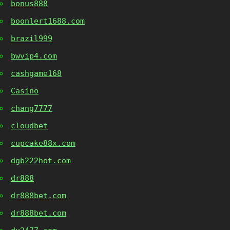
bonus888
boonlert1688.com
brazil999
bwvip4.com
cashgame168
Casino
chang7777
cloudbet
cupcake88x.com
dgb222hot.com
dr888
dr888bet.com
dr888bet.com