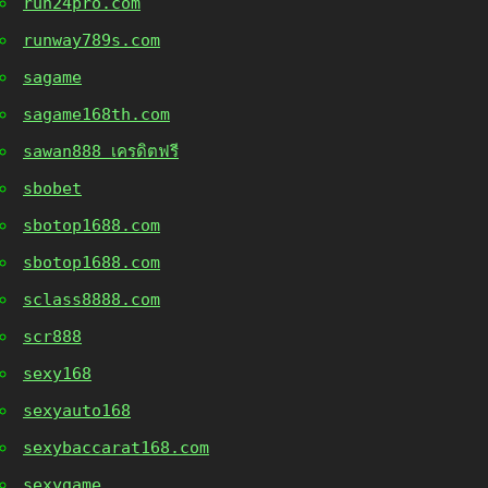
run24pro.com
runway789s.com
sagame
sagame168th.com
sawan888 เครดิตฟรี
sbobet
sbotop1688.com
sbotop1688.com
sclass8888.com
scr888
sexy168
sexyauto168
sexybaccarat168.com
sexygame