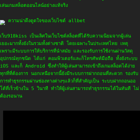
เล่นเกมสล็อตออนไลน์อย่างแท้จริง
ความน่าดึงดูดใจของเว็บไซต์ allbet
เว็บ918kiss เป็นเลิศในเว็บไซต์สล็อตที่ได้รับความนิยมจากผู้เล่น
เยอะมากทั้งยังในรวมทั้งต่างชาติ โดยเฉพาะในประเทศไทย เหตุ
เพราะมีระบบการให้บริการที่นำสมัย และรองรับการใช้งานผ่านวัสดุ
อุปกรณ์ทุกชนิด ได้แก่ คอมพิวเตอร์และก็โทรศัพท์มือถือ ทั้งยังระบบ
iOS และก็ Android ซึ่งทำให้ผู้เล่นสามารถเข้าถึงเกมสล็อตได้ง่าย
ทุกที่ที่ต้องการ นอกเหนือจากนี้ยังมีระบบการฝากถอนที่สะดวก รองรับ
การทำธุรกรรมผ่านช่องทางต่างๆแล้วก็ที่สำคัญเป็น ระบบฝากถอนออ
โต้ที่เร็วข้างใน 5 วินาที ทำให้ผู้เล่นสามารถทำธุรกรรมได้ในทันที ไม่
ต้องรอนาน