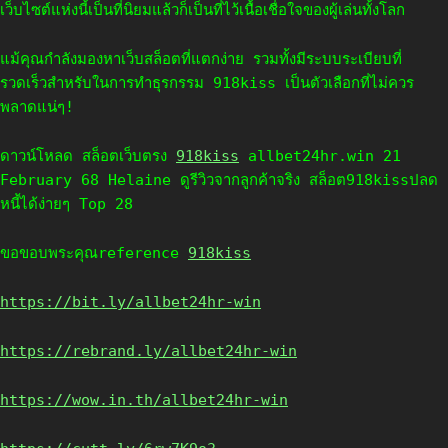
เว็บไซต์แห่งนี้เป็นที่นิยมแล้วก็เป็นที่ไว้เนื้อเชื่อใจของผู้เล่นทั้งโลก
แม้คุณกำลังมองหาเว็บสล็อตที่แตกง่าย รวมทั้งมีระบบระเบียบที่
รวดเร็วสำหรับในการทำธุรกรรม 918kiss เป็นตัวเลือกที่ไม่ควร
พลาดแน่ๆ!
ดาวน์โหลด สล็อตเว็บตรง
918kiss
allbet24hr.win 21
February 68 Helaine ดูรีวิวจากลูกค้าจริง สล็อต918kissปลด
หนี้ได้ง่ายๆ Top 28
ขอขอบพระคุณreference
918kiss
https://bit.ly/allbet24hr-win
https://rebrand.ly/allbet24hr-win
https://wow.in.th/allbet24hr-win