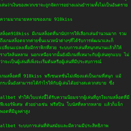
เล่นว่าเงินของพวกเขาจะถูกจัดการอย่างแม่นยำรวมทั้งไม่เป็นอันตราย
ความมากมายหลายของเกม 918kiss
สล็อต918kiss มีเกมสล็อตที่นานัปการให้เลือกเล่นจำนวนมาก รวม
ถึงเกมสล็อตจากค่ายชั้นแนวหน้าต่างๆที่ได้รับการพัฒนาและก็
เปลี่ยนแปลงเพื่อมีกราฟิกที่สวย ระบบการเล่นที่สนุกสนานแล้วก็ให้
รางวัลล้นหลาม นอกเหนือจากนั้นยังมีเกมที่เหมาะกับผู้เล่นทุกแบบ ไม่
ว่าจะเป็นผู้เล่นที่เพิ่งจะเริ่มต้นหรือผู้เล่นที่มีประสบการณ์
เกมสล็อตที่ 918kiss พรีเซนเทชั่นไม่เพียงแต่เป็นเกมที่สนุก แม้
กระนั้นยังสามารถได้กำไรให้กับผู้เล่นได้อย่างสะดวกสบาย ซึ่ง
allbet ทำให้เว็บแห่งนี้ได้รับความนิยมจากผู้เล่นที่ถูกใจเกมสล็อตที่มี
ฟีเจอร์พิเศษ ตัวอย่างเช่น ฟรีสปิน โบนัสที่หลากหลาย แล้วก็แจ็ก
พอตที่มีมูลค่าสูง
allbet ระบบการเล่นที่ทันสมัยและมีความมีประสิทธิภาพ