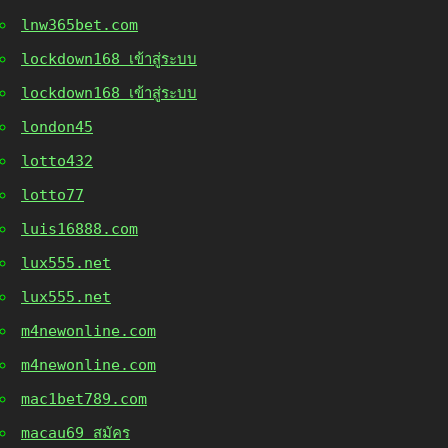
lnw365bet.com
lockdown168 เข้าสู่ระบบ
lockdown168 เข้าสู่ระบบ
london45
lotto432
lotto77
luis16888.com
lux555.net
lux555.net
m4newonline.com
m4newonline.com
mac1bet789.com
macau69 สมัคร