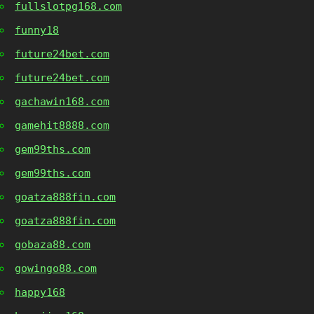
fullslotpg168.com
funny18
future24bet.com
future24bet.com
gachawin168.com
gamehit8888.com
gem99ths.com
gem99ths.com
goatza888fin.com
goatza888fin.com
gobaza88.com
gowingo88.com
happy168