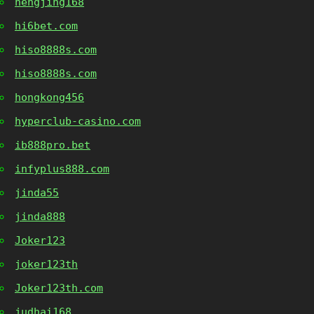
hengjing168
hi6bet.com
hiso8888s.com
hiso8888s.com
hongkong456
hyperclub-casino.com
ib888pro.bet
infyplus888.com
jinda55
jinda888
Joker123
joker123th
Joker123th.com
judhai168