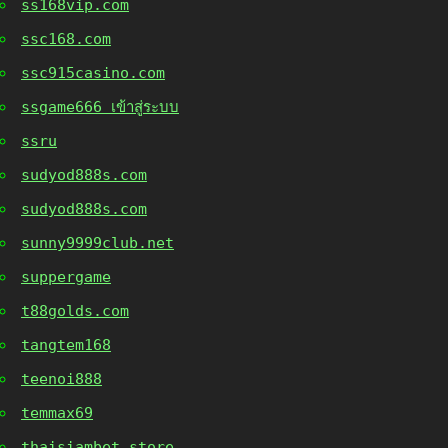
ss168vip.com
ssc168.com
ssc915casino.com
ssgame666 เข้าสู่ระบบ
ssru
sudyod888s.com
sudyod888s.com
sunny9999club.net
suppergame
t88golds.com
tangtem168
teenoi888
temmax69
thaisiambet.store