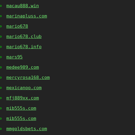
macau888.win
marinapluss.com
mario678
mario678.club
mario678.info
mars95
medee989.com
mercyrosa168.com
mexicanoo.com
mfj889xx.com
mib555s.com
mib555s.com
mmgoldsbets.com