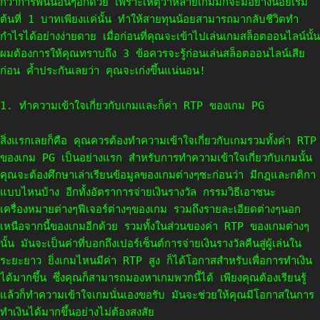
กว่าการพนันอื่นๆอีกด้วย เพราะเหตุว่าหลายเกมมักจะมีอย่างน้อยเริ่ม
ต้นที่ 1 บาทเพียงแค่นั้น ทำให้สายทุนน้อยสามารถมากลับชีวิตทำ
กำไรได้อย่างง่ายดาย เมื่อก่อนที่คุณจะเข้าไปเล่นเกมสล็อตออนไลน์นั้น
ผมต้องการให้คุณทราบถึง 3 ข้อควรจะรู้ก่อนเล่นสล็อตออนไลน์เสีย
ก่อน ค้ำประกันเลยว่า คุณจะเก่งขึ้นแน่นอน!
1. ทำความเข้าใจเกี่ยวกับเกมและก็ค่า RTP ของเกม PG
สิ่งแรกเลยก็คือ คุณควรต้องทำความเข้าใจเกี่ยวกับเกมรวมทั้งค่า RTP
ของเกม PG เป็นอย่างแรก สำหรับการทำความเข้าใจเกี่ยวกับเกมนั้น
คุณจะต้องศึกษาเล่าเรียนข้อมูลของเกมต่างๆซะก่อนว่า มีกฎและกติกา
แบบไหนบ้าง อีกทั้งอัตราการจ่ายเงินรางวัล กรรมวิธีเอาชนะ
เครื่องหมายต่างๆฟีเจอร์ต่างๆของเกม รวมถึงรายละเอียดต่างๆนอก
เหนือจากนี้ของเกมอีกด้วย รวมทั้งในส่วนของค่า RTP ของเกมต่างๆ
นั้น มันจะเป็นค่าที่บอกถึงเปอร์เซ็นต์การจ่ายเงินรางวัลคืนสู่ผู้เล่นใน
ระยะยาว ยิ่งเกมไหนมีค่า RTP สูง ก็ได้โอกาสสำหรับเพื่อการทำเงิน
ได้มากขึ้น ซึ่งคุณก็สามารถมองหาเกมพวกนี้ได้ เพียงคุณต้องเรียนรู้
แล้วก็ทำความเข้าใจเกมนั่นเองขอรับ มันจะช่วยให้คุณมีโอกาสในการ
ทำเงินได้มากขึ้นอย่างไม่ต้องสงสัย