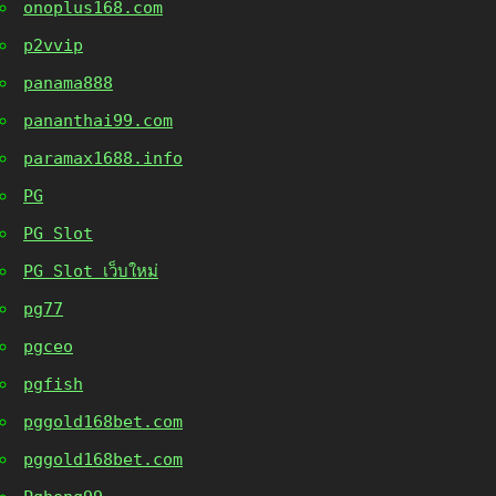
onoplus168.com
p2vvip
panama888
pananthai99.com
paramax1688.info
PG
PG Slot
PG Slot เว็บใหม่
pg77
pgceo
pgfish
pggold168bet.com
pggold168bet.com