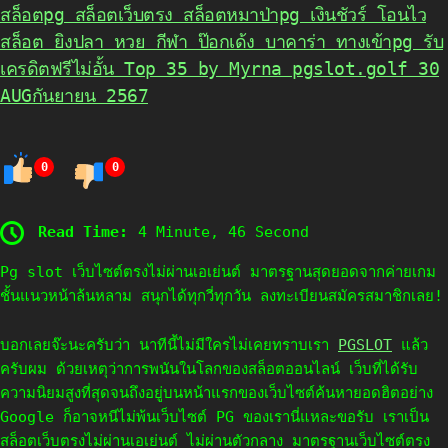
สล็อตpg สล็อตเว็บตรง สล็อตหมาป่าpg เงินชัวร์ โอนไว
สล็อต ยิงปลา หวย กีฬา ป๊อกเด้ง บาคาร่า ทางเข้าpg รับ
เครดิตฟรีไม่อั้น Top 35 by Myrna pgslot.golf 30
AUGกันยายน 2567
0
0
Read Time:
4 Minute, 46 Second
Pg slot เว็บไซต์ตรงไม่ผ่านเอเย่นต์ มาตรฐานสุดยอดจากค่ายเกม
ชั้นแนวหน้าล้นหลาม สนุกได้ทุกวี่ทุกวัน ลงทะเบียนสมัครสมาชิกเลย!
บอกเลยจ๊ะนะครับว่า นาทีนี้ไม่มีใครไม่เคยทราบเรา
PGSLOT
แล้ว
ครับผม ด้วยเหตุว่าการพนันในโลกของสล็อตออนไลน์ เว็บที่ได้รับ
ความนิยมสูงที่สุดจนถึงอยู่บนหน้าแรกของเว็บไซต์ค้นหายอดฮิตอย่าง
Google ก็อาจหนีไม่พ้นเว็บไซต์ PG ของเรานี่แหละขอรับ เราเป็น
สล็อตเว็บตรงไม่ผ่านเอเย่นต์ ไม่ผ่านตัวกลาง มาตรฐานเว็บไซต์ตรง