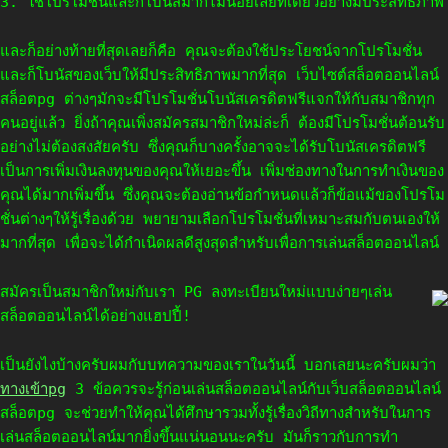
3. ใช้โปรโมชั่นและก็โบนัสมากไม่น้อยเลยทีเดียวอย่างมีประสิทธิภาพ
และก็อย่างท้ายที่สุดเลยก็คือ คุณจะต้องใช้ประโยชน์จากโปรโมชั่น
และก็โบนัสของเว็บให้มีประสิทธิภาพมากที่สุด เว็บไซต์สล็อตออนไลน์
สล็อตpg ต่างๆมักจะมีโปรโมชั่นโบนัสเครดิตฟรีแจกให้กับสมาชิกทุก
คนอยู่แล้ว ยิ่งถ้าคุณเพิ่งสมัครสมาชิกใหม่ล่ะก็ ต้องมีโปรโมชั่นต้อนรับ
อย่างไม่ต้องสงสัยครับ ซึ่งคุณก็บางครั้งอาจจะได้รับโบนัสเครดิตฟรี
เป็นการเพิ่มเงินลงทุนของคุณให้เยอะขึ้น เพิ่มช่องทางในการทำเงินของ
คุณได้มากเพิ่มขึ้น ซึ่งคุณจะต้องอ่านข้อกำหนดแล้วก็ข้อแม้ของโปรโม
ชั่นต่างๆให้รู้เรื่องด้วย พยายามเลือกโปรโมชั่นที่เหมาะสมกับตนเองให้
มากที่สุด เพื่อจะได้กำเนิดผลดีสูงสุดสำหรับเพื่อการเล่นสล็อตออนไลน์
สมัครเป็นสมาชิกใหม่กับเรา PG ลงทะเบียนใหม่แบบง่ายๆเล่น
สล็อตออนไลน์ได้อย่างแฮปปี้!
เป็นยังไงบ้างครับผมกับบทความของเราในวันนี้ บอกเลยนะครับผมว่า
ทางเข้าpg
3 ข้อควรจะรู้ก่อนเล่นสล็อตออนไลน์กับเว็บสล็อตออนไลน์
สล็อตpg จะช่วยทำให้คุณได้ศึกษารวมทั้งรู้เรื่องวิถีทางสำหรับในการ
เล่นสล็อตออนไลน์มากยิ่งขึ้นแน่นอนนะครับ มันก็ราวกับการทำ