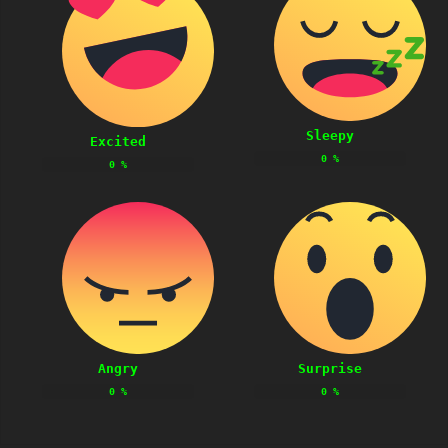
Sleepy
Excited
0
%
0
%
Angry
Surprise
0
%
0
%