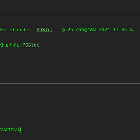
Filed under:
PGSlot
- @ 26 กรกฎาคม 2024 11:35 น.
ป้ายกำกับ:
PGSlot
หมวดหมู่