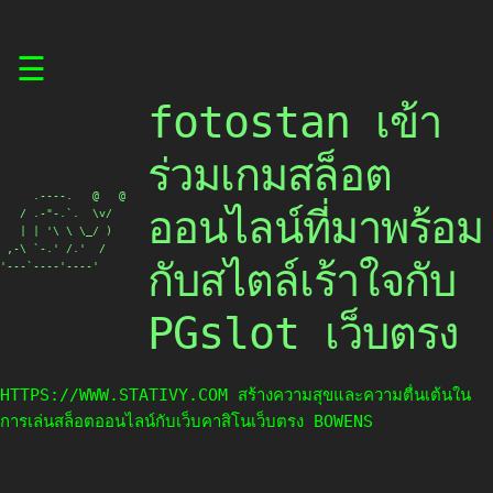
Skip
☰
to
content
fotostan เข้า
ร่วมเกมสล็อต
     .----.   @   @

ออนไลน์ที่มาพร้อม
   / .-"-.`.  \v/

   | | '\ \ \_/ )

 ,-\ `-.' /.'  /

กับสไตล์เร้าใจกับ
'---`----'----'
PGslot เว็บตรง
HTTPS://WWW.STATIVY.COM สร้างความสุขและความตื่นเต้นใน
การเล่นสล็อตออนไลน์กับเว็บคาสิโนเว็บตรง BOWENS