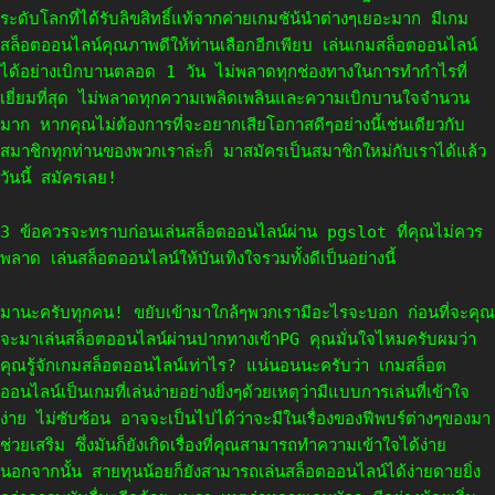
ระดับโลกที่ได้รับลิขสิทธิ์แท้จากค่ายเกมชัน้นำต่างๆเยอะมาก มีเกม
สล็อตออนไลน์คุณภาพดีให้ท่านเลือกอีกเพียบ เล่นเกมสล็อตออนไลน์
ได้อย่างเบิกบานตลอด 1 วัน ไม่พลาดทุกช่องทางในการทำกำไรที่
เยี่ยมที่สุด ไม่พลาดทุกความเพลิดเพลินและความเบิกบานใจจำนวน
มาก หากคุณไม่ต้องการที่จะอยากเสียโอกาสดีๆอย่างนี้เช่นเดียวกับ
สมาชิกทุกท่านของพวกเราล่ะก็ มาสมัครเป็นสมาชิกใหม่กับเราได้แล้ว
วันนี้ สมัครเลย!
3 ข้อควรจะทราบก่อนเล่นสล็อตออนไลน์ผ่าน pgslot ที่คุณไม่ควร
พลาด เล่นสล็อตออนไลน์ให้บันเทิงใจรวมทั้งดีเป็นอย่างนี้
มานะครับทุกคน! ขยับเข้ามาใกล้ๆพวกเรามีอะไรจะบอก ก่อนที่จะคุณ
จะมาเล่นสล็อตออนไลน์ผ่านปากทางเข้าPG คุณมั่นใจไหมครับผมว่า
คุณรู้จักเกมสล็อตออนไลน์เท่าไร? แน่นอนนะครับว่า เกมสล็อต
ออนไลน์เป็นเกมที่เล่นง่ายอย่างยิ่งๆด้วยเหตุว่ามีแบบการเล่นที่เข้าใจ
ง่าย ไม่ซับซ้อน อาจจะเป็นไปได้ว่าจะมีในเรื่องของฟีพบร์ต่างๆของมา
ช่วยเสริม ซึ่งมันก็ยังเกิดเรื่องที่คุณสามารถทำความเข้าใจได้ง่าย
นอกจากนั้น สายทุนน้อยก็ยังสามารถเล่นสล็อตออนไลน์ได้ง่ายดายยิ่ง