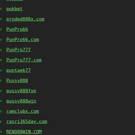
pokbet
proded888x.com
PunPro66
PunPro66.com
PunPro777
PunPro777.com
puntaek77
Pussy888
pussy888fun
pussy888win
ramclubx.com
rasri365day.com
RENO88WIN.COM