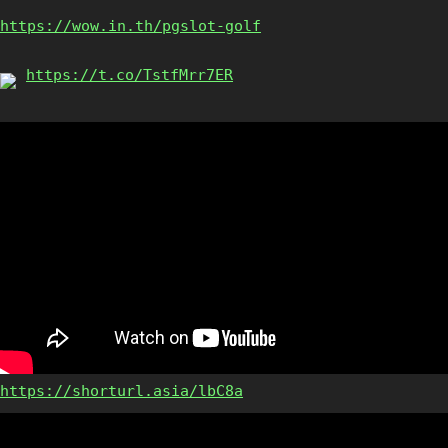
https://wow.in.th/pgslot-golf
https://t.co/TstfMrr7ER
https://shorturl.asia/lbC8a