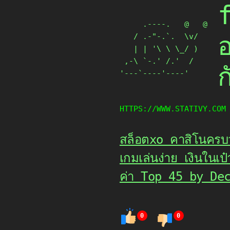
Skip
to
     .----.   @   @

content
อ
   / .-"-.`.  \v/

   | | '\ \ \_/ )

 ,-\ `-.' /.'  /

'---`----'----'
HTTPS://WWW.STATIVY.COM สร้
สล็อตxo คาสิโนครบวง
เกมเล่นง่าย เงินในเ
ค่า Top 45 by De
0
0