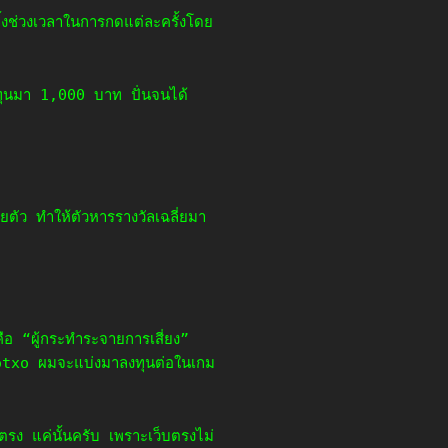
ช่วงเวลาในการกดแต่ละครั้งโดย
ทุนมา 1,000 บาท ปั่นจนได้
ยตัว ทำให้ตัวหารรางวัลเฉลี่ยมา
คือ “ผู้กระทำระจายการเสี่ยง”
slotxo ผมจะแบ่งมาลงทุนต่อในเกม
บตรง แค่นั้นครับ เพราะเว็บตรงไม่