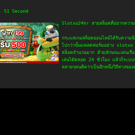
, 51 Second
Slotxo24hr สายสล็อตที่อยากความรื่
กระแสเกมสล็อตออนไลน์ได้รับความนิยม
ไปกว่านั้นแพลตฟอร์มอย่าง slotxo ที่
สล็อตจำนวนมาก ด้วยลักษณะเด่นเรื่อ
เล่นได้ตลอด 24 ชั่วโมง แล้วก็ระบบ
หลายๆคนคิดว่าเป็นอีกหนึ่งวิถีทางของค