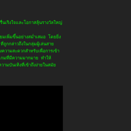
นเริงใจและโอกาสลุ้นรางวัลใหญ่
เพิ่มขึ้นอย่างสม่ำเสมอ โดยยิ่ง
ถูกกล่าวถึงในกลุ่มผู้เล่นสาย
งความสะดวกสำหรับเพื่อการเข้า
เกมที่มีความมากมาย ทำให้
วามบันเทิงที่เข้าถึงง่ายในสมัย