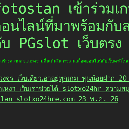
fotostan เข้าร่วมเก
อนไลน์ที่มาพร้อมกับส
กับ PGslot เว็บตรง
างความสุขและความตื่นเต้นในการเล่นสล็อตออนไลน์กับเว็บคาสิโน
จร เว็บเดียวเอาอยู่ทุกเกม ทุนน้อยฝาก 20 
ป๋าเหงา เว็บเราช่วยได้ slotxo24hr ความสนุ
clan slotxo24hre.com 23 พ.ค. 26