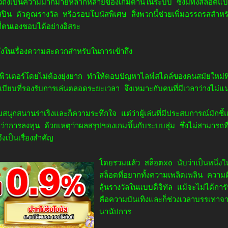
่าวถึงเป็นความมากมายหลากหลายของเกมด้านในระบบ ซึ่งมีทั้งสล็อตแบ
ีสปิน ตัวคูณรางวัล หรือรอบโบนัสพิเศษ สิ่งพวกนี้ช่วยเพิ่มอรรถรสสำห
ี่ตนเองชอบได้อย่างอิสระ
ึงในเรื่องความสะดวกสำหรับในการเข้าถึง
มพิวเตอร์โดยไม่ต้องยุ่งยาก ทำให้ตอบปัญหาไลฟ์สไตล์ของคนสมัยใหม่ท
เบียบที่รองรับการเล่นตลอดระยะเวลา จึงเหมาะกับคนที่มีเวลาว่างไม่แ
นุกสนานร่าเริงและก็ความระทึกใจ แต่ว่าผู้เล่นที่มีประสบการณ์มักชี้แ
กว่าการลงทุน ด้วยเหตุว่าผลสรุปของเกมขึ้นกับระบบสุ่ม ซึ่งไม่สามารถ
จึงเป็นเรื่องสำคัญ
โดยรวมแล้ว สล็อตxo นับว่าเป็นหนึ่
สล็อตที่อยากทั้งความเพลิดเพลิน ความ
ลุ้นรางวัลในแบบดิจิทัล แม้จะไม่ได้การันต
คือความบันเทิงและก็ช่วงเวลาบรรเทาจากเ
นานัปการ