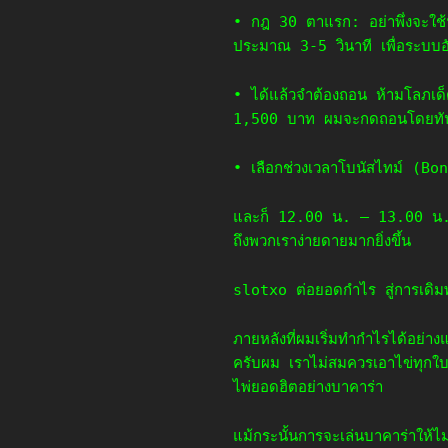
• กฎ 30 ตาแรก: อย่าพึ่งจะใช้
ประมาณ 3-5 วินาที เพื่อระบบอั
• ได้แล้วจำต้องถอน ห้ามโลภเด
1,500 บาท ผมจะกดถอนโดยทันที
• เลือกช่วงเวลาโบนัสไทม์ (B
และก็ 12.00 น. – 13.00 น. จะเป
ถึงพวกเราง่ายดายมากยิ่งขึ้น
slotxo ต่อยอดกำไร สู่การเดิม
ภายหลังที่ผมเริ่มทำกำไรได้อย่าง
ครับผม เราไม่สมควรเอาไข่ทุกใบ
ไพ่ยอดฮิตอย่างบาคาร่า
แม้กระนั้นการจะเล่นบาคาร่าให้ไม