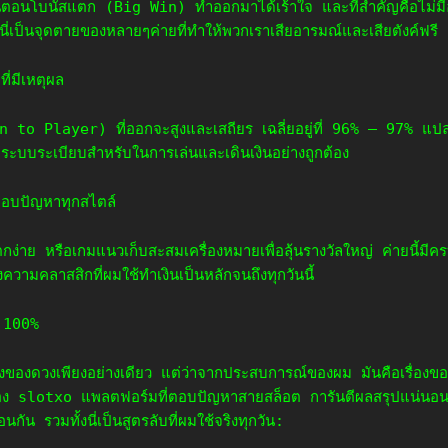
อนโบนัสแตก (Big Win) ทำออกมาได้เร้าใจ และที่สำคัญคือไม่มีอา
่งนี่เป็นจุดตายของหลายๆค่ายที่ทำให้พวกเราเสียอารมณ์และเสียตังค์ฟรี
่มีเหตุผล
n to Player) ที่ออกจะสูงและเสถียร เฉลี่ยอยู่ที่ 96% – 97% แป
ีระบบระเบียบสำหรับในการเล่นและเดินเงินอย่างถูกต้อง
ตอบปัญหาทุกสไตล์
ง่าย หรือเกมแนวเก็บสะสมเครื่องหมายเพื่อลุ้นรางวัลใหญ่ ค่ายนี้มีค
ความคลาสสิกที่ผมใช้ทำเงินเป็นหลักจนถึงทุกวันนี้
น 100%
ื่องของดวงเพียงอย่างเดียว แต่ว่าจากประสบการณ์ของผม มันคือเรื่องข
อง slotxo แพลตฟอร์มที่ตอบปัญหาสายสล็อต การันตีผลสรุปแน่นอน
ัน รวมทั้งนี่เป็นสูตรลับที่ผมใช้จริงทุกวัน: