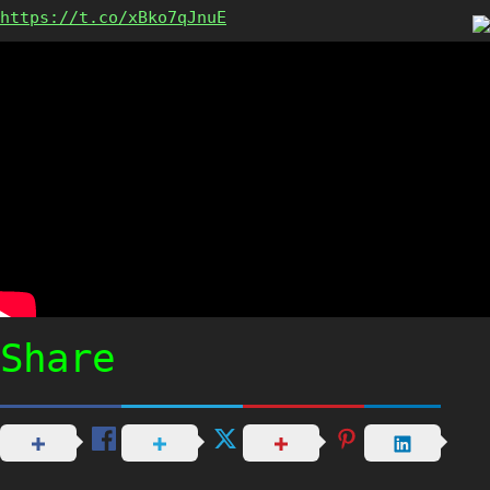
https://t.co/xBko7qJnuE
Share