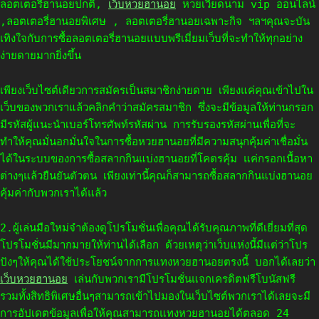
ลอตเตอรี่ฮานอยปกติ,
เว็บหวยฮานอย
หวยเวียดนาม vip ออนไลน์
,ลอตเตอรี่ฮานอยพิเศษ , ลอตเตอรี่ฮานอยเฉพาะกิจ ฯลฯคุณจะบัน
เทิงใจกับการซื้อลอตเตอรี่ฮานอยแบบพรีเมี่ยมเว็บที่จะทำให้ทุกอย่าง
ง่ายดายมากยิ่งขึ้น
เพียงเว็บไซต์เดียวการสมัครเป็นสมาชิกง่ายดาย เพียงแค่คุณเข้าไปใน
เว็บของพวกเราแล้วคลิกคำว่าสมัครสมาชิก ซึ่งจะมีข้อมูลให้ท่านกรอก
มีรหัสผู้แนะนำเบอร์โทรศัพท์รหัสผ่าน การรับรองรหัสผ่านเพื่อที่จะ
ทำให้คุณมั่นอกมั่นใจในการซื้อหวยฮานอยที่มีความสนุกคุ้มค่าเชื่อมั่น
ได้ในระบบของการซื้อสลากกินแบ่งฮานอยที่โคตรคุ้ม แค่กรอกเนื้อหา
ต่างๆแล้วยืนยันตัวตน เพียงเท่านี้คุณก็สามารถซื้อสลากกินแบ่งฮานอย
คุ้มค่ากับพวกเราได้แล้ว
2.ผู้เล่นมือใหม่จำต้องดูโปรโมชั่นเพื่อคุณได้รับคุณภาพที่ดีเยี่ยมที่สุด
โปรโมชั่นมีมากมายให้ท่านได้เลือก ด้วยเหตุว่าเว็บแห่งนี้มีแต่ว่าโปร
ปังๆให้คุณได้ใช้ประโยชน์จากการแทงหวยฮานอยตรงนี้ บอกได้เลยว่า
เว็บหวยฮานอย
เล่นกับพวกเรามีโปรโมชั่นแจกเครดิตฟรีโบนัสฟรี
รวมทั้งสิทธิพิเศษอื่นๆสามารถเข้าไปมองในเว็บไซต์พวกเราได้เลยจะมี
การอัปเดตข้อมูลเพื่อให้คุณสามารถแทงหวยฮานอยได้ตลอด 24