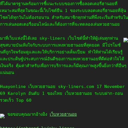
ที่ได้มาตรฐานพร้อมการชี้แนะระบบของการซื้อลอตเตอรี่ฮานอยที่
เหมาะสมที่สุดในขณะนี้เว็บไซต์ยืน 1 ของระบบลอตเตอรี่ฮานอยที่ลุ้น
โชคได้ทุกวันไม่ต้องรอนาน สำหรับสมาชิกทุกท่านที่พึ่งจะเริ่มสำหรับใน
การเล่นลอตเตอรี่ออนไลน์และก็ต้องการที่จะทดลองเล่นหวยฮานอย
มาที่เว็บแห่งนี้ได้เลย sky-liners เว็บไซต์นี้ทำให้ผู้เล่นทุกท่าน
สุขสบายบันเทิงใจกับระบบการแทงหวยฮานอยที่สุดยอด มีโปรโมชั่
นที่ถูกใจพร้อมดูแลและให้บริการอย่างเต็มเปี่ยม ทำให้ท่านได้เรียนรู้
และประดิษฐ์ประสบการณ์อันดีของการแทงหวยฮานอยที่ดีต่อหัวใจได้
เงินจริง คุ้มค่าสำหรับเพื่อการบริการและก็มีคุณภาพสูงขึ้นยิ่งกว่าที่อื่นๆ
แน่นอน
Huayonline เว็บหวยฮานอย sky-liners.com 17 November
69 Karolyn อันดับ 1 ของไทย เว็บหวยฮานอย ระบบฝาก-ถอน
รวดเร็ว Top 60
ขอขอบคุณมากอ้างอิง
เว็บหวยฮานอย