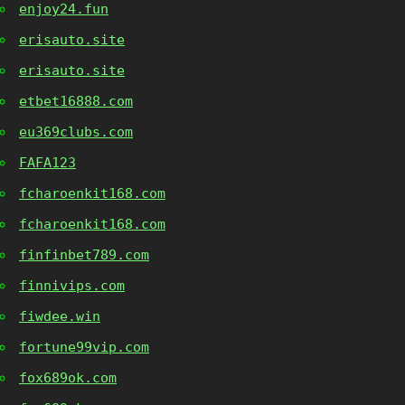
enjoy24.fun
erisauto.site
erisauto.site
etbet16888.com
eu369clubs.com
FAFA123
fcharoenkit168.com
fcharoenkit168.com
finfinbet789.com
finnivips.com
fiwdee.win
fortune99vip.com
fox689ok.com