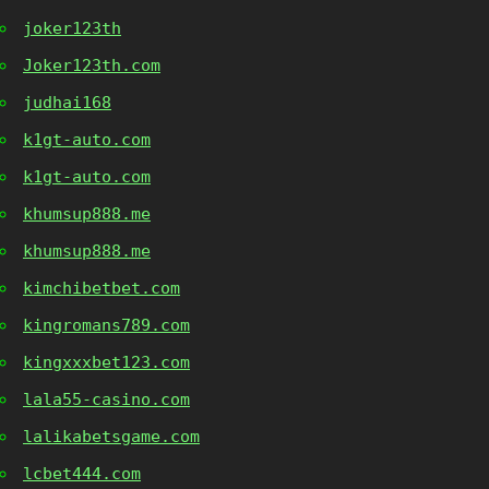
joker123th
Joker123th.com
judhai168
k1gt-auto.com
k1gt-auto.com
khumsup888.me
khumsup888.me
kimchibetbet.com
kingromans789.com
kingxxxbet123.com
lala55-casino.com
lalikabetsgame.com
lcbet444.com