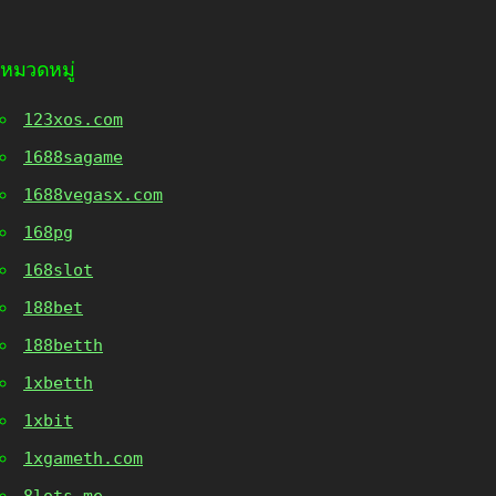
หมวดหมู่
123xos.com
1688sagame
1688vegasx.com
168pg
168slot
188bet
188betth
1xbetth
1xbit
1xgameth.com