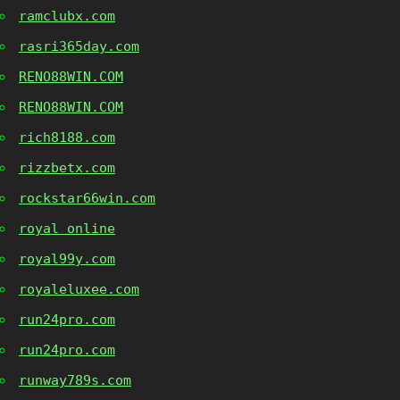
ramclubx.com
rasri365day.com
RENO88WIN.COM
RENO88WIN.COM
rich8188.com
rizzbetx.com
rockstar66win.com
royal online
royal99y.com
royaleluxee.com
run24pro.com
run24pro.com
runway789s.com