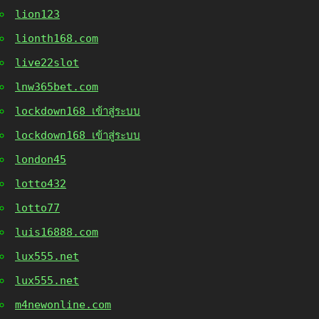
lion123
lionth168.com
live22slot
lnw365bet.com
lockdown168 เข้าสู่ระบบ
lockdown168 เข้าสู่ระบบ
london45
lotto432
lotto77
luis16888.com
lux555.net
lux555.net
m4newonline.com