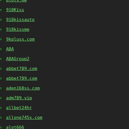
8lots.me
918Kiss
918kissauto
918kissme
9kpluss.com
ABA
ABAGroup2
abbet789.com
abbet789.com
aden168ss.com
adm789.vip
allbet24hr
allone745s.com
alot666