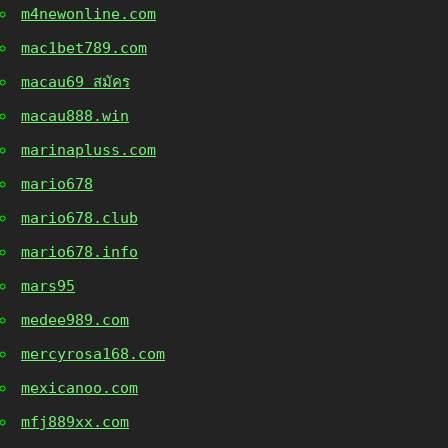
m4newonline.com
mac1bet789.com
macau69 สมัคร
macau888.win
marinapluss.com
mario678
mario678.club
mario678.info
mars95
medee989.com
mercyrosa168.com
mexicanoo.com
mfj889xx.com