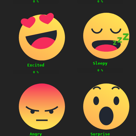
0
%
0
%
Sleepy
Excited
0
%
0
%
Angry
Surprise