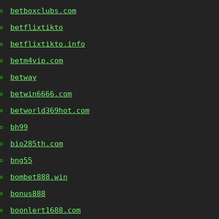
betboxclubs.com
betflixtikto
betflixtikto.info
betm4vip.com
betway
betwin6666.com
betworld369hot.com
bh99
bio285th.com
bng55
bombet888.win
bonus888
boonlert1688.com