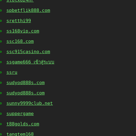
slotxo24hr
spbetflik888.com
sretthi99
ss168vip.com
ssc168.com
ssc915casino.com
ssgame666 เข้าสู่ระบบ
ssru
sudyod888s.com
sudyod888s.com
sunny9999club.net
suppergame
t88golds.com
tangtem168