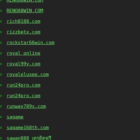
RENO88WIN.COM
RENO88WIN.COM
rich8188.com
rizzbetx.com
rockstar66win.com
royal online
royal99y.com
royaleluxee.com
run24pro.com
run24pro.com
runway789s.com
sagame
sagame168th.com
sawan888 เครดิตฟรี