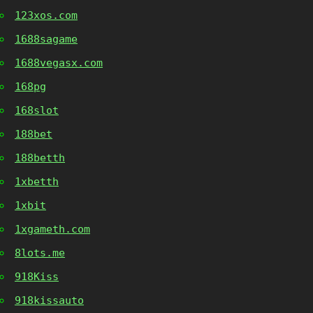
123xos.com
1688sagame
1688vegasx.com
168pg
168slot
188bet
188betth
1xbetth
1xbit
1xgameth.com
8lots.me
918Kiss
918kissauto