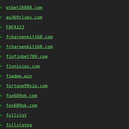
etbet16888.com
eu369clubs.com
FAFA123
fcharoenkit168.com
fcharoenkit168.com
finfinbet789.com
finnivips.com
fiwdee.win
fortune99vip.com
fox689ok.com
fox689ok.com
fullslot
fullslotpg