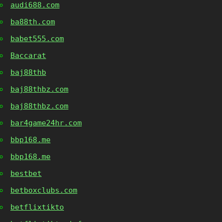
audi688.com
ba88th.com
babet555.com
Baccarat
baj88thb
baj88thbz.com
baj88thbz.com
bar4game24hr.com
bbp168.me
bbp168.me
bestbet
betboxclubs.com
betflixtikto