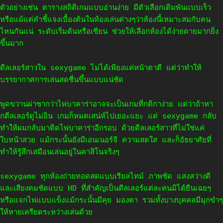
ตัวอย่างเช่น ตารางสถิติเกมแบบอ่านง่าย มีตัวเลือกเดิมพันแบบเร็ว
หรือแม้แต่คำชี้แจงเบื้องต้นในห้องเล่นต่างๆว่าห้องนี้เหมาะสมกับคน
ไหนกันแน่ ระดับเริ่มต้นหรือเซียน ช่วยให้เลือกห้องได้ง่ายดายมากยิ่ง
ขึ้นมาก
ดีลเลอร์สาวใน sexygame ไม่ได้เพียงแค่หน้าตาดี แต่ว่าทำให้
บรรยากาศการเล่นสดชื่นขึ้นแบบแน่ชัด
พูดขวานผ่าซากว่าไพ่บาคาร่าอาจจะเป็นเกมที่กติกาง่าย แต่ว่าถ้าหา
กดีลเลอร์ดูไม่อิน เกมก็หมดเสน่ห์ไปเยอะแยะ แต่ sexygame กลับ
ทำให้ผมกลับมาติดไพ่บาคาร่าอีกรอบ ด้วยดีลเลอร์สาวที่ไม่ใช่แค่
ใบหน้าสวย แม้กระนั้นยังมีเอนเนอร์จี ความสดใส และก็อัธยาศัยที่
ทำให้รู้สึกเสมือนเล่นอยู่ในคาสิโนจริงๆ
sexygame ทุกห้องถ่ายทอดสดแบบเรียลไทม์ ภาพชัด แสงสว่างดี
และเสียงคมชัดแบบ HD ที่สำคัญเป็นดีลเลอร์แต่ละคนมิได้ยืนเฉยๆ
หรือแจกไพ่แบบแข็งแม้กระนั้นมีคุย มองตา รวมทั้งบางบุคคลมีมุกขำๆ
ให้หายเครียดระหว่างเล่นด้วย