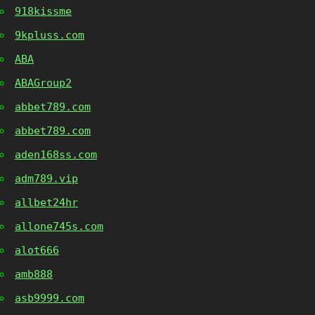
918kissme
9kpluss.com
ABA
ABAGroup2
abbet789.com
abbet789.com
aden168ss.com
adm789.vip
allbet24hr
allone745s.com
alot666
amb888
asb9999.com