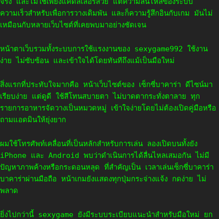
จริง และไม่ใช่เพียงแค่ดีลเลอร์สวย แต่ความลื่นไหลของระบบ
ความเร็วสำหรับเพื่อการวางเดิมพัน และก็ความรู้สึกอินกับเกม มันไม่
เหมือนกับหลายเว็บไซต์ที่เคยพบมาอย่างชัดเจน
หน้าตาเว็บรวมทั้งระบบการใช้แรงงานของ sexygame992 ใช้งาน
ง่าย ไม่ซับซ้อน และเข้าใจได้โดยทันทีถึงแม้เป็นมือใหม่
สิ่งแรกที่ประทับใจมากคือ หน้าเว็บไซต์ของ เซ็กซี่บาคาร่า ดีไซน์มา
เรียบง่าย แต่ดูดี ใช้สีโทนสบายตา ไม่บาดตากระทั่งตาลาย ทุก
รายการอาหารจัดวางเป็นหมวดหมู่ เข้าใจง่ายโดยไม่ต้องเปิดคู่มือหรือ
ถามแอดมินให้ยุ่งยาก
ผมใช้โทรศัพท์เคลื่อนที่เป็นหลักสำหรับการเล่น ลองเปิดบนทั้งยัง
iPhone และ Android พบว่าดำเนินการได้ลื่นไหลเสมอกัน ไม่มี
ปัญหาภาพค้างหรือกระดอนหลุด ที่สำคัญเป็น เวลาเล่นเซ็กซี่บาคาร่า
บาคาร่าผ่านมือถือ หน้าเกมยังแสดงทุกปุ่มกระจ่างแจ้ง กดง่าย ไม่
พลาด
ยิ่งไปกว่านี้ sexygame ยังมีระบบระเบียบแนะนำสำหรับมือใหม่ ยก