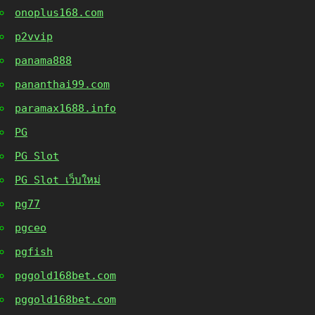
onoplus168.com
p2vvip
panama888
pananthai99.com
paramax1688.info
PG
PG Slot
PG Slot เว็บใหม่
pg77
pgceo
pgfish
pggold168bet.com
pggold168bet.com