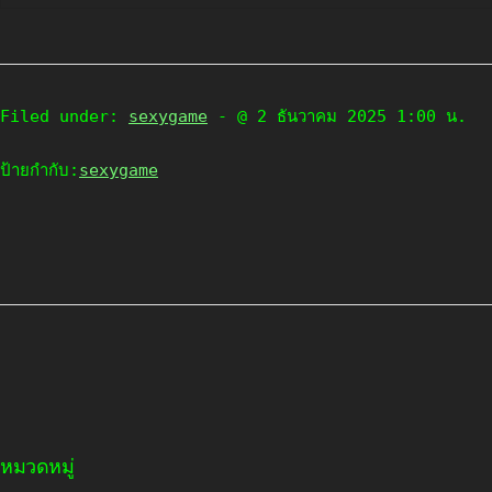
Filed under:
sexygame
- @ 2 ธันวาคม 2025 1:00 น.
ป้ายกำกับ:
sexygame
หมวดหมู่