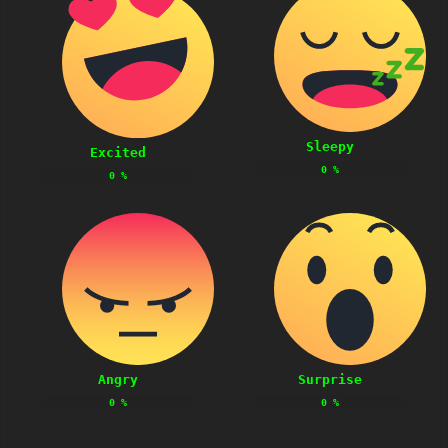
Sleepy
Excited
0
%
0
%
Angry
Surprise
0
%
0
%