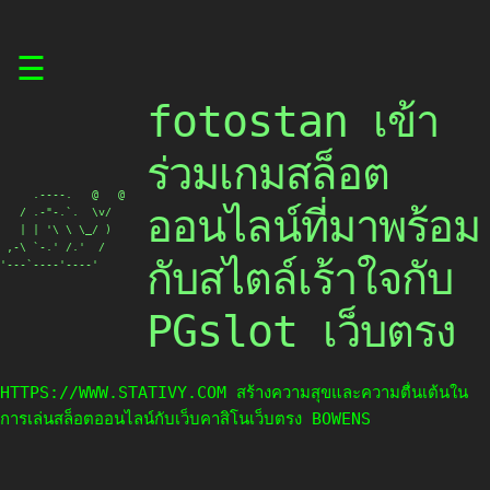
Skip
☰
to
content
fotostan เข้า
ร่วมเกมสล็อต
     .----.   @   @

ออนไลน์ที่มาพร้อม
   / .-"-.`.  \v/

   | | '\ \ \_/ )

 ,-\ `-.' /.'  /

กับสไตล์เร้าใจกับ
'---`----'----'
PGslot เว็บตรง
HTTPS://WWW.STATIVY.COM สร้างความสุขและความตื่นเต้นใน
การเล่นสล็อตออนไลน์กับเว็บคาสิโนเว็บตรง BOWENS