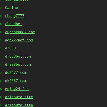
Casino
chang7777
cloudbet
cupcake88x.com
dgb222hot.com
dr888
dr888bet.com
dr888bet.com
du2477.com
ek4567.com
enjoy24.fun
erisauto.site
erisauto.site