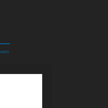
kedIn