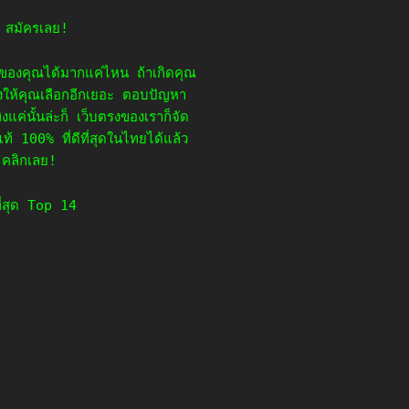
ย สมัครเลย!
กของคุณได้มากแค่ไหน ถ้าเกิดคุณ
งให้คุณเลือกอีกเยอะ ตอบปัญหา
แค่นั้นล่ะก็ เว็บตรงของเราก็จัด
้ 100% ที่ดีที่สุดในไทยได้แล้ว
 คลิกเลย!
่สุด Top 14