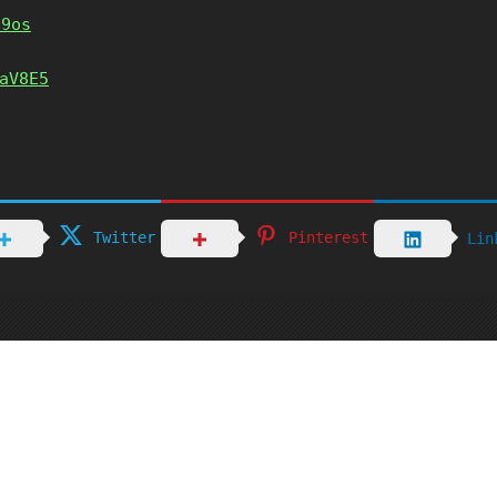
H9os
aV8E5
Twitter
Pinterest
Lin