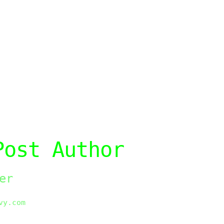
Post Author
er
vy.com