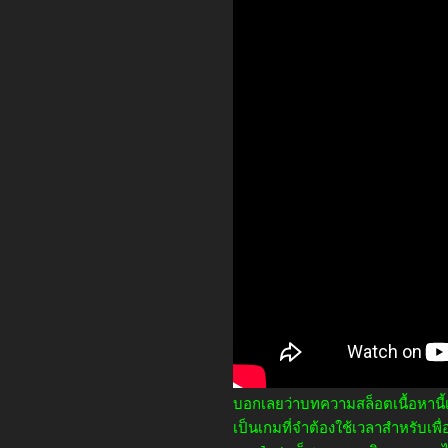
บอกเลยว่าบทความสล็อตเนื้อหานี้
เป็นเกมที่จำต้องใช้เวลาสำหรับเพ