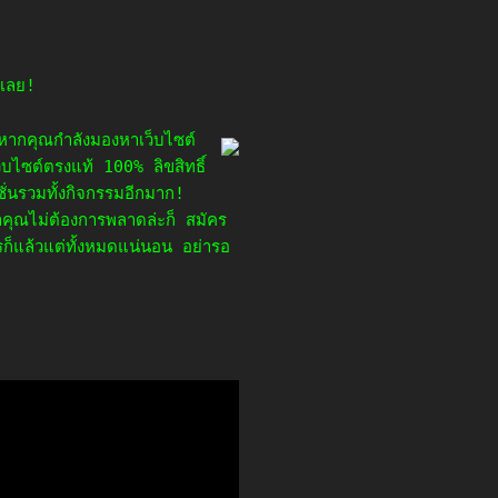
รเลย!
าหากคุณกำลังมองหาเว็บไซต์
็บไซต์ตรงแท้ 100% ลิขสิทธิ์
ั่นรวมทั้งกิจกรรมอีกมาก!
าคุณไม่ต้องการพลาดล่ะก็ สมัคร
ก็แล้วแต่ทั้งหมดแน่นอน อย่ารอ