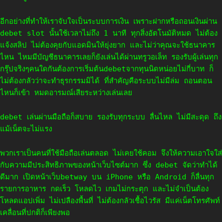
อีกอย่างที่ทำให้เราจับใจเป็นระบบการเงิน เพราะฝากหรือถอนเงินผ่าน
debet slot นั้นใช้เวลาไม่ถึง 1 นาที ทุกสิ่งอัตโนมัติหมด ไม่ต้อง
แจ้งสลิป ไม่ต้องคุยกับแอดมินให้ยุ่งยาก และไม่ว่าคุณจะใช้ธนาคาร
ไหน ไหมมีบัญชีธนาคารเลยก็ยังเล่นได้ผ่านทรูวอเล็ท รองรับผู้เล่นทุก
กรุ๊ปจริงๆคนใดกันต้องการเริ่มต้นdebetจากทุนนิดหน่อยไม่กี่บาท ก็
ไม่ต้องกลัวว่าจะทำธุรกรรมมิได้ ที่สำคัญคือระบบไม่มีล่ม ถอนตอน
ไหนก็เข้า หมดอารมณ์เสียระหว่างเล่นเลย
debet เล่นผ่านมือถือก็สบาย รองรับทุกระบบ ลื่นไหล ไม่มีสะดุด ถึง
แม้เน็ตจะไม่แรง
พวกเราเป็นคนที่ใช้มือถือเล่นตลอด ไม่เคยใช้คอม จึงให้ความเอาใจใส่
กับความมีประสิทธิภาพของหน้าเว็บไซต์มาก ซึ่ง debet จัดว่าทำได้
ดีมาก เปิดหน้าเว็บbetway บน iPhone หรือ Android ก็ลื่นทุก
รายการอาหาร กดเร็ว โหลดไว เกมไม่กระตุก และไม่จำเป็นต้อง
โหลดแอปเพิ่ม ไม่เปลืองพื้นที่ ไม่ต้องกลัวเชื้อไวรัส มีแค่เน็ตโทรศัพท์
เคลื่อนที่ปกติก็เพียงพอ