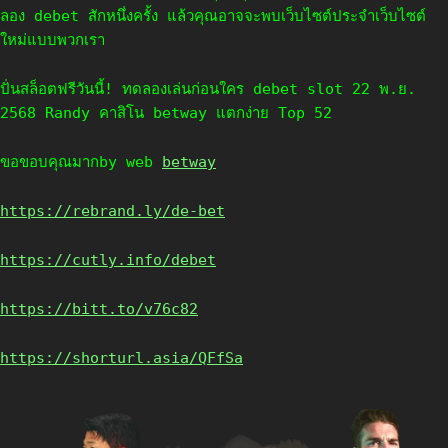
ลอง debet สักหนึ่งครั้ง แล้วคุณอาจจะพบเว็บไซต์ประจำเว็บไซต์
ใหม่แบบพวกเรา
ปั่นสล็อตฟรีวันนี้! ทดลองเล่นก่อนใคร debet slot 22 พ.ย.
2568 Randy คาสิโน betway แตกง่าย Top 52
ขอขอบคุณมากby web
betway
https://rebrand.ly/de-bet
https://cutly.info/debet
https://bitt.to/v76c82
https://shorturl.asia/QFfSa