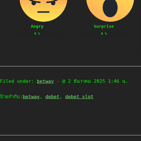
Angry
Surprise
0
%
0
%
Filed under:
betway
- @ 2 ธันวาคม 2025 1:46 น.
ป้ายกำกับ:
betway
,
debet
,
debet slot