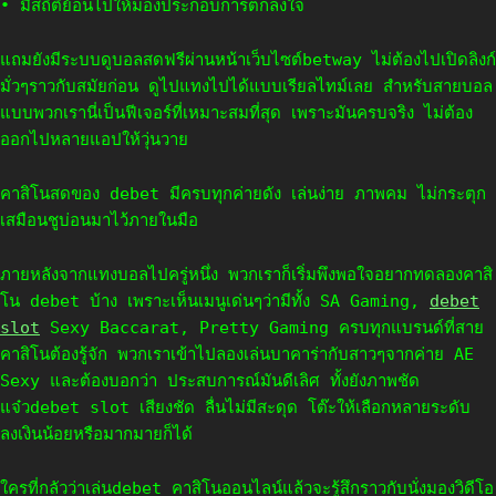
• มีสถิติย้อนไปให้มองประกอบการตกลงใจ
แถมยังมีระบบดูบอลสดฟรีผ่านหน้าเว็บไซต์betway ไม่ต้องไปเปิดลิงก์
มั่วๆราวกับสมัยก่อน ดูไปแทงไปได้แบบเรียลไทม์เลย สำหรับสายบอล
แบบพวกเรานี่เป็นฟีเจอร์ที่เหมาะสมที่สุด เพราะมันครบจริง ไม่ต้อง
ออกไปหลายแอปให้วุ่นวาย
คาสิโนสดของ debet มีครบทุกค่ายดัง เล่นง่าย ภาพคม ไม่กระตุก
เสมือนชูบ่อนมาไว้ภายในมือ
ภายหลังจากแทงบอลไปครู่หนึ่ง พวกเราก็เริ่มพึงพอใจอยากทดลองคาสิ
โน debet บ้าง เพราะเห็นเมนูเด่นๆว่ามีทั้ง SA Gaming,
debet
slot
Sexy Baccarat, Pretty Gaming ครบทุกแบรนด์ที่สาย
คาสิโนต้องรู้จัก พวกเราเข้าไปลองเล่นบาคาร่ากับสาวๆจากค่าย AE
Sexy และต้องบอกว่า ประสบการณ์มันดีเลิศ ทั้งยังภาพชัด
แจ๋วdebet slot เสียงชัด ลื่นไม่มีสะดุด โต๊ะให้เลือกหลายระดับ
ลงเงินน้อยหรือมากมายก็ได้
ใครที่กลัวว่าเล่นdebet คาสิโนออนไลน์แล้วจะรู้สึกราวกับนั่งมองวิดีโอ