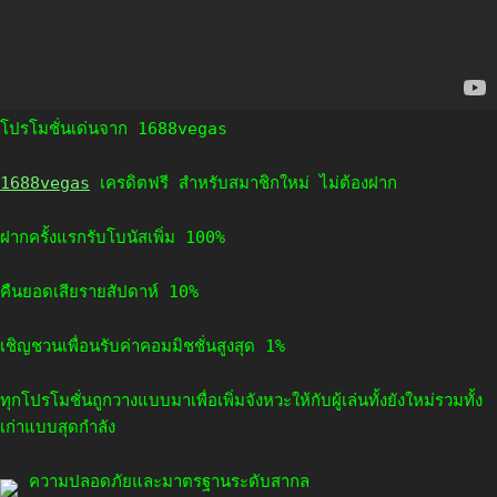
โปรโมชั่นเด่นจาก 1688vegas
1688vegas
เครดิตฟรี สำหรับสมาชิกใหม่ ไม่ต้องฝาก
ฝากครั้งแรกรับโบนัสเพิ่ม 100%
คืนยอดเสียรายสัปดาห์ 10%
เชิญชวนเพื่อนรับค่าคอมมิชชั่นสูงสุด 1%
ทุกโปรโมชั่นถูกวางแบบมาเพื่อเพิ่มจังหวะให้กับผู้เล่นทั้งยังใหม่รวมทั้ง
เก่าแบบสุดกำลัง
ความปลอดภัยและมาตรฐานระดับสากล