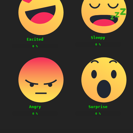
Sleepy
Excited
0
%
0
%
Angry
Surprise
0
%
0
%