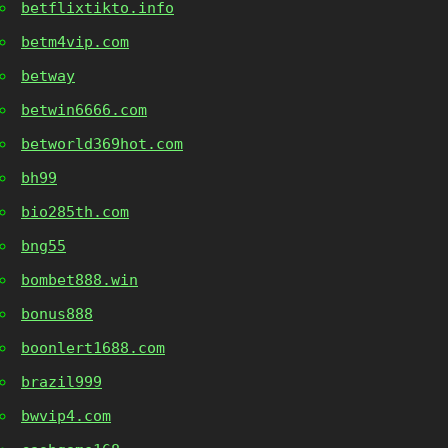
betflixtikto.info
betm4vip.com
betway
betwin6666.com
betworld369hot.com
bh99
bio285th.com
bng55
bombet888.win
bonus888
boonlert1688.com
brazil999
bwvip4.com