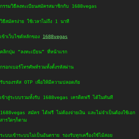
กรรมวิธีลงทะเบียนสมัครสมาชิกกับ 1688vegas
วิธีสมัครง่าย ใช้เวลาไม่ถึง 1 นาที
เข้าเว็บไซต์หลักของ
1688vegas
คลิกปุ่ม “ลงทะเบียน” ที่หน้าแรก
กรอกเบอร์โทรศัพท์รวมทั้งตั้งรหัสผ่าน
รับรองรหัส OTP เพื่อให้มีความปลอดภัย
เข้าสู่ระบบรวมทั้งรับ 1688vegas เครดิตฟรี ได้ในทันที
1688vegas สมัคร ได้ฟรี ไม่ต้องจ่ายเงิน และไม่จำเป็นต้องใช้เอก
สารใดๆก็ตาม
ระบบเข้าระบบไม่เป็นอันตราย รองรับทุกเครื่องใช้ไม้สอย