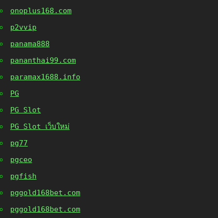
onoplus168.com
p2vvip
panama888
pananthai99.com
paramax1688.info
PG
PG Slot
PG Slot เว็บใหม่
pg77
pgceo
pgfish
pggold168bet.com
pggold168bet.com