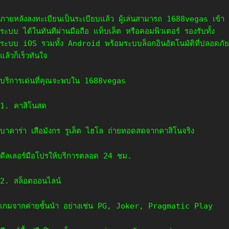
ภายหลังลงทะเบียนเป็นระเบียบแล้ว ผู้เล่นสามารถ 1688vegas เข้า
ระบบ ได้ในทันทีผ่านมือถือ แท็บเล็ต หรือคอมพิวเตอร์ รองรับทั้ง
ระบบ iOS รวมทั้ง Android พร้อมระบบล็อกอินอัตโนมัติที่ปลอดภัย
แล้วก็เร็วทันใจ
บริการเด่นที่คุณจะพบใน 1688vegas
1. คาสิโนสด
บาคาร่า เสือมังกร รูเล็ต ไฮโล ถ่ายทอดสดจากคาสิโนจริง
ดีลเลอร์มือโปรให้บริการตลอด 24 ชม.
2. สล็อตออนไลน์
เกมจากค่ายชั้นนำ อย่างเช่น PG, Joker, Pragmatic Play