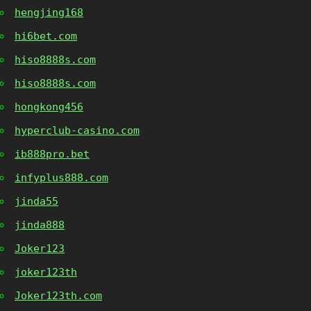
hengjing168
hi6bet.com
hiso8888s.com
hiso8888s.com
hongkong456
hyperclub-casino.com
ib888pro.bet
infyplus888.com
jinda55
jinda888
Joker123
joker123th
Joker123th.com