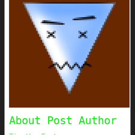
About Post Author