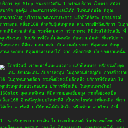
บริการ ทุก Step ชนะรางวัลยืน 1 พร้อมบริการ เว็บตรง สมัคร
สมาชิก สุดคุ้ม และสามารถที่จะเล่นได้ดี ในทันทีทันใด ที่คุณ
สามารถไปสู่ บริการอย่างนานาประการ แล้วก็ให้อิสระ ทุกอุปกรณ์
การลงทุน สล็อต168 สำหรับผู้เล่นทุกคน สามารถเข้าถึงบริการ ในทุก
ส่วนที่มีความสำคัญ รวมทั้งสมควร กว่าทุกทาง ที่มีส่วนได้ส่วนเสีย ที่
คุณชื่นชอบ กับบริการที่จัดเต็มจัดหนัก กับความคุ้มค่า ที่นานัปการ
ในทุกแบบ ที่มีความเหมาะสม กับความคุ้มราคา ที่สุดยอด กับทุก
ส่วนประกอบ ที่คุณสามารถหาได้ จาก สล็อต168 เว็บของเราแค่นั้น
โดยที่วันนี้ เราจะมาชี้แนะแนวทาง แล้วก็หนทาง หรือรวมถึงจุด
เด่น ลักษณะเด่น กับการลงทุน ในทุกส่วนสำคัญกับ การสร้างราย
ได้ ในทุกหนทางเลือก รวมทั้งยังคงเป็นอีกหนึ่ง บริการที่จัดหนัก ใน
ทุกส่วนทุกส่วนประกอบกับ บริการที่จัดเต็ม ในทุกหนทางใหม่
168slot สุดแสนพิเศษ ที่มีความยอดเยี่ยมสูง รวมทั้งยังคงเป็น
สล็อต168 อีกหนึ่งรูปแบบใหม่ๆที่ดี เป็นประโยชน์กว่าที่คุณคิด ที่เรา
ได้เก็บ เอาข้อดี มาให้ท่านได้ตัดสินใจ หรือเข้ามาเล่าเรียน ดังนี้
1. รองรับทุกระบบการเงิน ไม่ว่าจะเป็นแบงค์ ในประเทศไทย หรือ
รวมถึงระบบ ทรูมันนี่ วอลเล็ท ก็มีการรองรับ การฝากถอนได้ แบบ