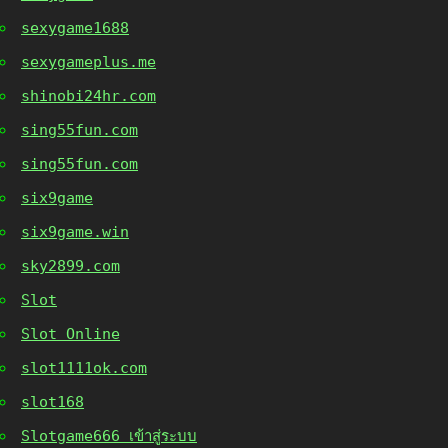
sexygame1688
sexygameplus.me
shinobi24hr.com
sing55fun.com
sing55fun.com
six9game
six9game.win
sky2899.com
Slot
Slot Online
slot1111ok.com
slot168
Slotgame666 เข้าสู่ระบบ