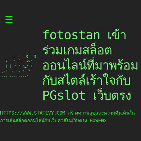
Skip
☰
to
content
fotostan เข้า
ร่วมเกมสล็อต
     .----.   @   @

ออนไลน์ที่มาพร้อม
   / .-"-.`.  \v/

   | | '\ \ \_/ )

 ,-\ `-.' /.'  /

กับสไตล์เร้าใจกับ
'---`----'----'
PGslot เว็บตรง
HTTPS://WWW.STATIVY.COM สร้างความสุขและความตื่นเต้นใน
การเล่นสล็อตออนไลน์กับเว็บคาสิโนเว็บตรง BOWENS