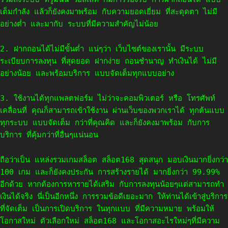
เต็มกำลัง แล้วก็ยังคงมาพร้อม กับความยอดเยี่ยม ที่สะดุดตา ไม่มี
อย่างต่ำ และมากับ ระบบที่มีความสำคัญไม่น้อย
2. ฝากถอนได้ไม่มีขั้นต่ำ แน่ๆว่า เว็บไซต์ของเรานั้น มีระบบ
ระเบียบการลงทุน ที่สุดยอด ฝากง่าย ถอนชำนาญ ทำเงินได้ ไม่มี
อย่างน้อย และพร้อมบริการ แบบจัดเต็มทุกแบบอย่าง
3. ใช้งานได้ทุกแพลตฟอร์ม ไม่ว่าจะคอมพิวเตอร์ หรือ โทรศัพท์
เคลื่อนที่ คุณก็สามารถเข้าใช้งาน ผ่านเว็บของพวกเราได้ ทุกต้นแบบ
ทุกระบบ แบบจัดเต็ม กว่าที่คุณคิด และก็ยังคงมาพร้อม กับการ
บริการ ที่คุ้มกว่าที่อื่นๆแน่นอน
ถือว่าเป็น แหล่งรวมเกมสล็อต สล็อต168 สุดสนุก มอบเงินมากยิ่งกว่า
100 เกม และก็ยังคงประกัน การสร้างรายได้ มากยิ่งกว่า 99.99%
อีกด้วย หากต้องการหารายได้เสริม กับการลงทุนน้อยๆแต่สามารถทำ
เงินได้จริง นี่เป็นอีกหนึ่ง การรวมข้อดีเยอะมาก ให้ท่านได้เข้าสู่บริการ
ที่จัดเต็ม เป็นการเปิดบริการ ในทุกแบบ ที่มีความหมาย พร้อมให้
โอกาสใหม่ ตัวเลือกใหม่ สล็อต168 และโอกาสอะไรใหม่ๆที่มีความ