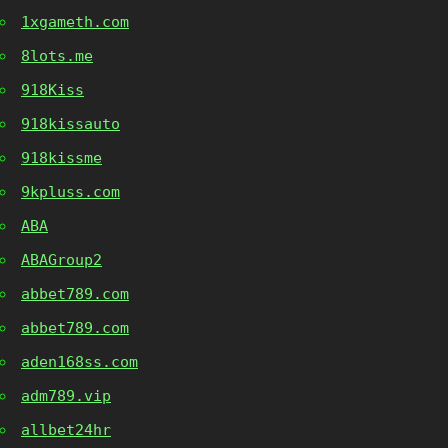
1xgameth.com
8lots.me
918Kiss
918kissauto
918kissme
9kpluss.com
ABA
ABAGroup2
abbet789.com
abbet789.com
aden168ss.com
adm789.vip
allbet24hr