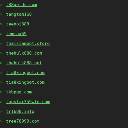
t88golds.com
tangtem168
teenoi888
temmax69
thaisiambet.store
thehulk888.com
thehulk888.net
tia8kingbet.com
tia8kingbet.com
tkbpgg.com
topstar359win.com
tr1688.info
tree78999.com