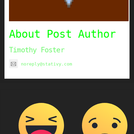
About Post Author
Timothy Foster
noreply@stativy.com