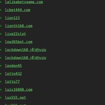
lalikabetsgame.com
lcbet444.com
lion123
lionth168.com
live22slot
lnw365bet.com
lockdown168 เข้าสู่ระบบ
lockdown168 เข้าสู่ระบบ
london45
lotto432
lotto77
luis16888.com
lux555.net