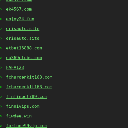
ek4567.com
enjoy24.fun
erisauto.site
erisauto.site
etbet16888.com
eu369clubs.com
FAFA123
fcharoenkit168.com
fcharoenkit168.com
finfinbet789.com
finnivips.com
fiwdee.win
fortune99vip.com