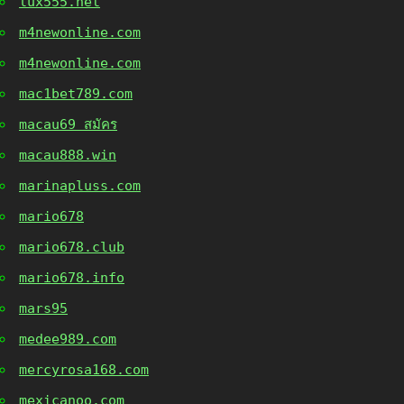
lux555.net
m4newonline.com
m4newonline.com
mac1bet789.com
macau69 สมัคร
macau888.win
marinapluss.com
mario678
mario678.club
mario678.info
mars95
medee989.com
mercyrosa168.com
mexicanoo.com