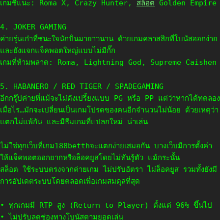
เกมชี้แนะ: Roma X, Crazy Hunter,
สล็อต
Golden Empire
4. JOKER GAMING
ค่ายรุ่นเก๋าที่ชนะใจนักปั่นมายาวนาน ด้วยเกมคลาสสิกที่โบนัสออกง่าย
และยังแจกแจ็คพอตใหญ่แบบไม่มีกั๊ก
เกมที่ห้ามพลาด: Roma, Lightning God, Supreme Caishen
5. HABANERO / RED TIGER / SPADEGAMING
อีกกรุ๊ปค่ายที่แม้จะไม่ดังเปรี้ยงแบบ PG หรือ PP แต่ว่าหากได้ทดลอง
เมื่อไร…มักจะเปลี่ยนเป็นเกมโปรดของคนอีกจำนวนไม่น้อย ด้วยเหตุว่า
แตกไม่แพ้กัน และมีธีมเกมที่แปลกใหม่ น่าเล่น
ไม่ใช่ทุกเว็บที่เกม188betthจะแตกง่ายเสมอกัน บางเว็บมีการตั้งค่า
ให้แจ็คพอตออกยากหรือล็อคยูสโดยไม่ทันรู้ตัว แม้กระนั้น
สล็อต ใช้ระบบตรงจากค่ายเกม ไม่ปรับอัตรา ไม่ล็อคยูส รวมทั้งยังมี
การอัปเดตระบบโดยตลอดเพื่อเกมสมดุลที่สุด
• ทุกเกมมี RTP สูง (Return to Player) ตั้งแต่ 96% ขึ้นไป
• ไม่ปรับลดช่องทางโบนัสตามยอดเล่น