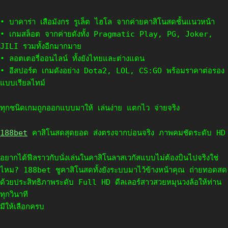
• บาคาร่า เสือมังกร รูเล็ต ไฮโล จากค่ายคาสิโนสดชั้นแนวหน้า
• เกมสล็อต จากค่ายดังทั้ง Pragmatic Play, PG, Joker,
JILI รวมทั้งอีกมากมาย
• ลอตเตอรี่ออนไลน์ ทั้งยังไทยและต่างแดน
• อีสปอร์ต เกมดังอย่าง Dota2, LOL, CS:GO พร้อมราคาต่อรอง
แบบเรียลไทม์
ทุกชนิดเกมถูกออกแบบมาให้ เล่นง่าย แตกไว จ่ายจริง
188bet
คาสิโนสดสุดยอด ส่งตรงจากบ่อนจริง ภาพคมชัดระดับ HD
อยากได้ฟีลราวกับนั่งเล่นในคาสิโนลาสเวกัสแบบไม่ต้องบินไปจริงใช่
ไหม? 188bet ชูคาสิโนสดทั้งยังระบบมาไว้ข้างหน้าคุณ ถ่ายทอดสด
ด้วยประสิทธิภาพระดับ Full HD ดีลเลอร์สาวสวยหมุนวงล้อให้ท่าน
ทุกวินาที
มีให้เลือกครบ