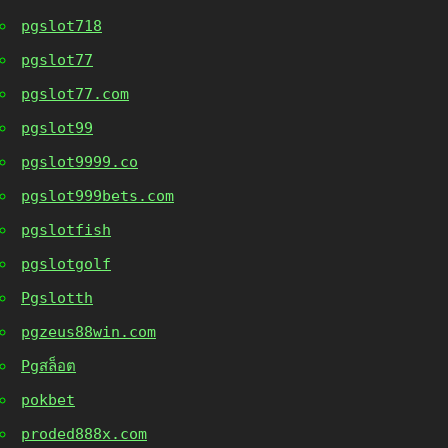
pgslot718
pgslot77
pgslot77.com
pgslot99
pgslot9999.co
pgslot999bets.com
pgslotfish
pgslotgolf
Pgslotth
pgzeus88win.com
Pgสล็อต
pokbet
proded888x.com