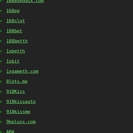
1688vegasx.com
168pg
168slot
188bet
188betth
1xbetth
1xbit
1xgameth.com
8lots.me
918Kiss
918kissauto
918kissme
9kpluss.com
ABA