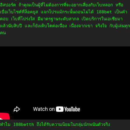
อีสปอร์ต ถ้าคุณเป็นผู้ที่ไม่ต้องการที่จะอยากเสี่ยงกับเว็บหลอก หรือ
เบื่อเว็บไซต์ที่ล็อคยูส แจกโปรแม้กระนั้นถอนไม่ได้ 188bet เป็นคำ
ตอบ เว็บที่โปร่งใส มีมาตรฐานระดับสากล เปิดบริการในเอเชียมา
แล้วนับสิบปี และก็ยังเติบโตต่อเนื่อง เนื่องจากเขา จริงใจ กับผู้เล่นทุก
คน
ทำไม 188betth ถึงได้รับความนิยมในกลุ่มนักพนันตัวจริง