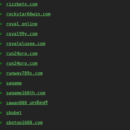
rizzbetx.com
rockstar66win.com
royal online
royal99y.com
royaleluxee.com
run24pro.com
run24pro.com
runway789s.com
sagame
sagame168th.com
sawan888 เครดิตฟรี
sbobet
sbotop1688.com