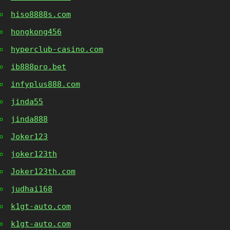
hiso8888s.com
hongkong456
hyperclub-casino.com
ib888pro.bet
infyplus888.com
jinda55
jinda888
Joker123
joker123th
Joker123th.com
judhai168
k1gt-auto.com
k1gt-auto.com