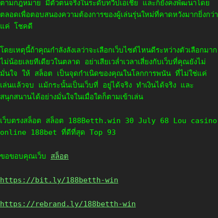
ตามกฎหมาย มีตัวตนจริงในระดับทวีปเอเชีย และก็ยังคงพัฒนาโดย
ตลอดเพื่อตอบสนองความต้องการของผู้เล่นรุ่นใหม่ที่คาดหวังมากยิ่งกว่า
แค่ โชคดี
โดยเหตุนี้ถ้าคุณกำลังลังเลว่าจะเลือกเว็บไซต์ไหนดีระหว่างตัวเลือกมาก
ไม่น้อยเลยทีเดียวในตลาด อย่าเสียเวล่ำเวลาเสี่ยงกับเว็บที่คุณยังไม่
มั่นใจ ให้ สล็อต เป็นจุดกำเนิดของคุณในโลกการพนัน ที่ไม่ใช่แค่
เล่นแล้วจบ แม้กระนั้นเป็นเว็บที่ อยู่ได้จริง ทำเงินได้จริง และ
สนุกสนานได้อย่างมั่นใจในเมื่อใดก็ตามเข้าเล่น
เว็บตรงสล็อต สล็อต 188Betth.win 30 July 68 Lou casino
online 188bet ที่ดีที่สุด Top 93
ขอขอบคุณเว็บ
สล็อต
https://bit.ly/188betth-win
https://rebrand.ly/188betth-win