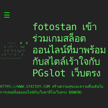
Skip
☰
to
content
fotostan เข้า
ร่วมเกมสล็อต
     .----.   @   @

ออนไลน์ที่มาพร้อม
   / .-"-.`.  \v/

   | | '\ \ \_/ )

 ,-\ `-.' /.'  /

กับสไตล์เร้าใจกับ
'---`----'----'
PGslot เว็บตรง
HTTPS://WWW.STATIVY.COM สร้างความสุขและความตื่นเต้นใน
การเล่นสล็อตออนไลน์กับเว็บคาสิโนเว็บตรง BOWENS