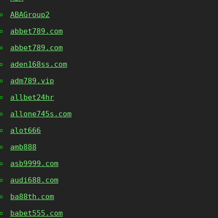
ABAGroup2
abbet789.com
abbet789.com
aden168ss.com
adm789.vip
allbet24hr
allone745s.com
alot666
amb888
asb9999.com
audi688.com
ba88th.com
babet555.com