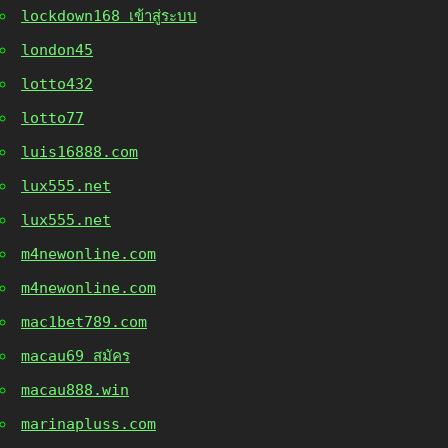
lockdown168 เข้าสู่ระบบ
london45
lotto432
lotto77
luis16888.com
lux555.net
lux555.net
m4newonline.com
m4newonline.com
mac1bet789.com
macau69 สมัคร
macau888.win
marinapluss.com