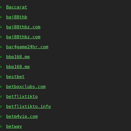
Baccarat
baj88thb
baj88thbz.com
baj88thbz.com
bar4game24hr.com
bbp168.me
bbp168.me
bestbet
betboxclubs.com
betflixtikto
betflixtikto.info
betm4vip.com
betway