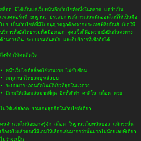
สล็อต มิได้เป็นแค่เว็บพนันอีกเว็บไซต์หนึ่งในตลาด แต่ว่าเป็น
แพลตฟอร์มที่ ยกฐานะ ประสบการณ์การเล่นพนันออนไลน์ให้เป็นมือ
โปร เป็นเว็บไซต์ที่มีใบอนุญาตถูกต้องจากประเทศฟิลิปปินส์ เปิดให้
บริการทั้งยังไทยรวมทั้งเมืองนอก จุดแข็งก็คือความยั่งยืนมั่นคงทาง
ด้านการเงิน ระบบเกมทันสมัย และก็บริการที่เชื่อถือได้
สิ่งที่ทำให้คนติดใจ
• หน้าเว็บไซต์สล็อตใช้งานง่าย ไม่ซับซ้อน
• เมนูภาษาไทยสมบูรณ์แบบ
• ระบบฝาก-ถอนอัตโนมัติเร็วที่สุดในแวดวง
• มีเกมให้เลือกเล่นมากที่สุด อีกทั้งกีฬา คาสิโน สล็อต หวย
ไม่ใช่แค่สล็อต รวมเกมสุดฮิตในเว็บไซต์เดียว
คนจำนวนไม่น้อยอาจรู้จัก สล็อต ในฐานะเว็บพนันบอล แม้กระนั้น
เรื่องจริงแล้วตรงนี้มีเกมให้เลือกเล่นมากกว่านั้นมากไม่น้อยเลยทีเดียว
ไม่ว่าจะเป็น