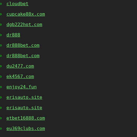
cloudbet
cupcake88x.com
dgb222hot.com
dr888
dr888bet.com
dr888bet.com
du2477.com
ek4567.com
enjoy24.fun
erisauto.site
erisauto.site
etbet16888.com
eu369clubs.com