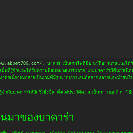
ww.abbet789.com/
. บาคาร่าเป็นเกมไพ่ที่มีประวัติยาวนานและได้ร
ป็นที่รู้จักและได้รับความนิยมอย่างแพร่หลาย เกมบาคาร่ามีต้นกำเน
าต่อเนื่องจนกลายเป็นเกมที่มีรูปแบบการเล่นที่หลากหลายและน่าสนใจ
ักกับบาคาร่าให้ลึกซึ้งยิ่งขึ้น ตั้งแต่ประวัติความเป็นมา กฎกติกา วิธีก
ป็นมาของบาคาร่า