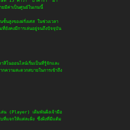
รษที่ 15 คำว่า “บาคาร่า” มา
มีค่าเป็นศูนย์ในเกมนี้
ชั้นสูงของฝรั่งเศส ในช่วงเวลา
ังคงมีการเล่นอยู่จนถึงปัจจุบัน
ิโนออนไลน์เริ่มเป็นที่รู้จักและ
่องจากความสะดวกสบายในการเข้าถึง
เล่น (Player) เดิมพันฝั่งเจ้ามือ
ให้แต่ละฝั่ง ซึ่งฝั่งที่มีแต้ม