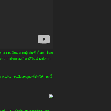
ับความนิยมจากผู้เล่นทั่วโลก โดย
ิดมาจากประเทศอิตาลีในช่วงปลาย
ารเล่น จนถึงเหตุผลที่ทำให้เกมนี้