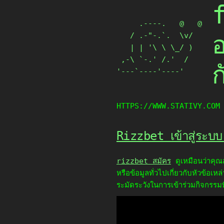
Skip
to
     .----.   @   @

content
อ
   / .-"-.`.  \v/

   | | '\ \ \_/ )

 ,-\ `-.' /.'  /

'---`----'----'
HTTPS://WWW.STATIVY.COM สร้
Rizzbet เข้าสู่ระ
rizzbet สมัคร
ดูเหมือนว่าคุณ
หรือข้อมูลทั่วไปเกี่ยวกับหัวข้อเหล่
ระมัดระวังในการเข้าร่วมกิจกรร