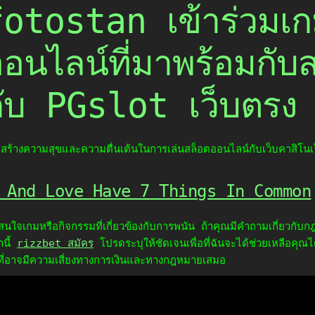
fotostan เข้าร่วมเก
อนไลน์ที่มาพร้อมกับส
กับ PGslot เว็บตรง
างความสุขและความตื่นเต้นในการเล่นสล็อตออนไลน์กับเว็บคาสิโน
บบ And Love Have 7 Things In Common
สนใจเกมหรือกิจกรรมที่เกี่ยวข้องกับการพนัน ถ้าคุณมีคำถามเกี่ยวกับ
านี้
rizzbet สมัคร
โปรดระบุให้ชัดเจนเพื่อที่ฉันจะได้ช่วยเหลือคุณ
มที่อาจมีความเสี่ยงทางการเงินและทางกฎหมายเสมอ