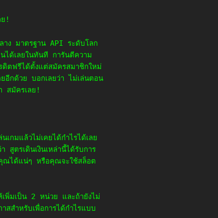
ลย!
ัวกลาง มาตรฐาน API ระดับโลก
นได้เลยในทันที การันตีความ
ตฟรีได้ตั้งแต่สมัครสมาชิกใหม่
ยอีกด้วย บอกเลยว่า ไม่เล่นตอน
้า สมัครเลย!
ล่นเกมแล้วไม่เคยได้กำไรได้เลย
สูตรเดินเงินเหล่านี้ได้รับการ
บคุณได้แน่ๆ หรือคุณจะใช้สล็อต
เพิ่มเป็น 2 หน่วย และถ้ายังไม่
อยโอกาสสำหรับเพื่อการได้กำไรแบบ