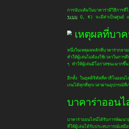
การนับแต้มในบาคาร่ามีวิธีการที
ระบบ
Q, K) จะมีค่าเป็นศูนย์ แล
เหตุผลที่บาค
หนึ่งในเหตุผลหลักที่บาคาร่ากลา
ทำให้ผู้เล่นไม่ต้องใช้เวลาในการศ
ๆ ทำให้ผู้เล่นมีโอกาสชนะมากขึ้น
อีกทั้ง ในยุคดิจิทัลที่คาสิโนออ
เกมได้ทุกที่ทุกเวลาผ่านอุปกรณ์ที
บาคาร่าออนไ
บาคาร่าออนไลน์ได้รับการพัฒนาอ
ที่ให้ผู้เล่นได้รับประสบการณ์เส