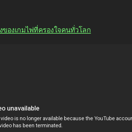
งของเกมไพ่ที่ครองใจคนทั่วโลก