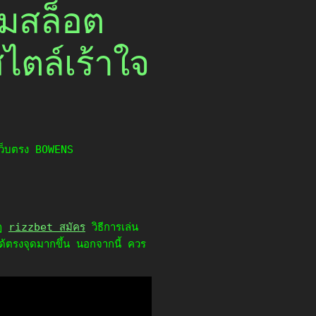
มสล็อต
ไตล์เร้าใจ
เว็บตรง BOWENS
กฎ
rizzbet สมัคร
วิธีการเล่น
ได้ตรงจุดมากขึ้น นอกจากนี้ ควร