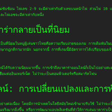
่ไม่ซับซ้อน ไพ่เลข 2-9 จะมีค่าเท่ากับตัวเลขบนหน้าไพ่ ส่วนไพ่ 1
ะไพ่เอซจะมีค่าเท่ากับหนึ่ง
าร่ากลายเป็นที่นิยม
ยเป็นที่นิยมในหมู่ผู้เล่นชาวไทยคือความเรียบง่ายของเกม การเดิมพันใ
ึกษากฎกติกามากนัก นอกจากนี้ การที่เกมนี้มีอัตราการได้เปรียบของเจ้าม
นไลน์ได้รับความนิยมมากขึ้น การเข้าถึงบาคาร่าออนไลน์ก็เป็นไปอย่างส
่เชื่อมต่ออินเทอร์เน็ต ไม่ว่าจะเป็นคอมพิวเตอร์หรือสมาร์ทโฟน
ลน์: การเปลี่ยนแปลงและการ
ย่างต่อเนื่อง โดยมีการนำเทคโนโลยีสมัยใหม่เข้ามาปรับใช้ ไม่ว่าจะ
มือนจริงมากยิ่งขึ้น หรือการพัฒนาแอปพลิเคชันที่ทำให้การเล่นบาคาร่า