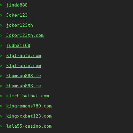
jinda888
Joker123
joker123th
Joker123th.com
judhai168
k1gt-auto.com
k1gt-auto.com
khumsup888.me
khumsup888.me
kimchibetbet.com
kingromans789.com
kingxxxbet123.com
lala55-casino.com