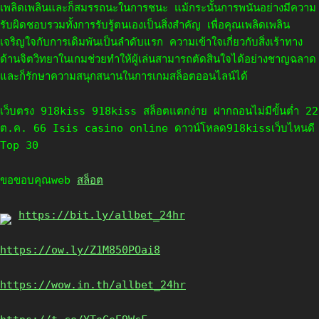
เพลิดเพลินและก็สมรรถนะในการชนะ แม้กระนั้นการพนันอย่างมีความ
รับผิดชอบรวมทั้งการรับรู้ตนเองเป็นสิ่งสำคัญ เพื่อคุณเพลิดเพลิน
เจริญใจกับการเดิมพันเป็นลำดับแรก ความเข้าใจเกี่ยวกับสิ่งเร้าทาง
ด้านจิตวิทยาในเกมช่วยทำให้ผู้เล่นสามารถตัดสินใจได้อย่างชาญฉลาด
และก็รักษาความสนุกสนานในการเกมสล็อตออนไลน์ได้
เว็บตรง 918kiss 918kiss สล็อตแตกง่าย ฝากถอนไม่มีขั้นต่ำ 22
ต.ค. 66 Isis casino online ดาวน์โหลด918kissเว็บไหนดี
Top 30
ขอขอบคุณweb
สล็อต
https://bit.ly/allbet_24hr
https://ow.ly/Z1M850POai8
https://wow.in.th/allbet_24hr