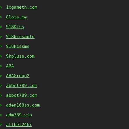
1xgameth.com
8lots.me
918Kiss
918kissauto
918kissme
9kpluss.com
ABA
ABAGroup2
abbet789.com
abbet789.com
aden168ss.com
adm789.vip
allbet24hr