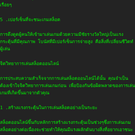
เรื่อยๆ
5 .เปอร์เซ็นที่จะชนะเกมสล็อต
การดึงดูดผู้คนให้เข้ามาเล่นเกมด้วยความมีชัยรางวัลใหญ่เป็นแรง
กระตุ้นที่มีคุณภาพ โบนัสที่มีเปอร์เซ็นการจ่ายสูง คือสิ่งที่เปลี่ยนชีวิตทํ
ผู้เล่น
จิตวิทยาการเล่นสล็อตออนไลน์
การประสบความสำเร็จจากการเล่นสล็อตออนไลน์ได้นั้น คุณจำเป็น
ต้องเข้าใจจิตวิทยาการเล่นเกมก่อน เพื่อป้องกันข้อผิดพลาดของการเล่น
เกมที่เกิดขึ้นมาจากตัวคุณ
1 .สร้างแรงกระตุ้นในการเล่นสล็อตอย่างเป็นระยะ
สล็อตออนไลน์ขึ้นกับหลักการสร้างแรงกระตุ้นเป็นช่วงๆซึ่งการเล่นเกม
สล็อตอย่างต่อเนื่องจะช่วยทำให้คุณมีแรงผลักดันบางสิ่งที่อยากเอาชนะ