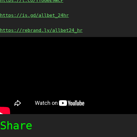
https://t.co/YToGeE9WcF
https://is.gd/allbet_24hr
https://rebrand.ly/allbet24_hr
Share