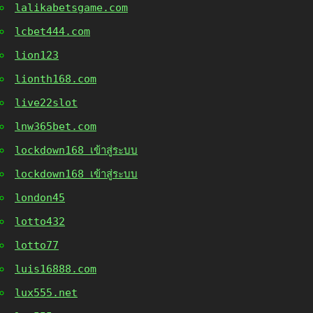
lalikabetsgame.com
lcbet444.com
lion123
lionth168.com
live22slot
lnw365bet.com
lockdown168 เข้าสู่ระบบ
lockdown168 เข้าสู่ระบบ
london45
lotto432
lotto77
luis16888.com
lux555.net