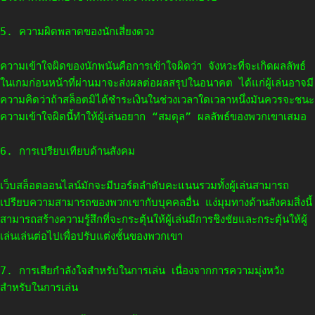
5. ความผิดพลาดของนักเสี่ยงดวง
ความเข้าใจผิดของนักพนันคือการเข้าใจผิดว่า จังหวะที่จะเกิดผลลัพธ์
ในเกมก่อนหน้าที่ผ่านมาจะส่งผลต่อผลสรุปในอนาคต ได้แก่ผู้เล่นอาจมี
ความคิดว่าถ้าสล็อตมิได้ชำระเงินในช่วงเวลาใดเวลาหนึ่งมันควรจะชนะ
ความเข้าใจผิดนี้ทําให้ผู้เล่นอยาก “สมดุล” ผลลัพธ์ของพวกเขาเสมอ
6. การเปรียบเทียบด้านสังคม
เว็บสล็อตออนไลน์มักจะมีบอร์ดลำดับคะแนนรวมทั้งผู้เล่นสามารถ
เปรียบความสามารถของพวกเขากับบุคคลอื่น แง่มุมทางด้านสังคมสิ่งนี้
สามารถสร้างความรู้สึกที่จะกระตุ้นให้ผู้เล่นมีการชิงชัยและกระตุ้นให้ผู้
เล่นเล่นต่อไปเพื่อปรับแต่งชั้นของพวกเขา
7. การเสียกำลังใจสำหรับในการเล่น เนื่องจากการความมุ่งหวัง
สำหรับในการเล่น