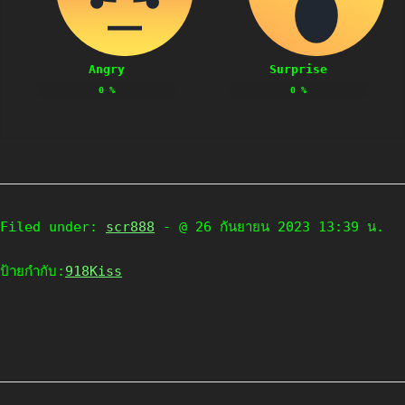
Angry
Surprise
0
%
0
%
Filed under:
scr888
- @ 26 กันยายน 2023 13:39 น.
ป้ายกำกับ:
918Kiss