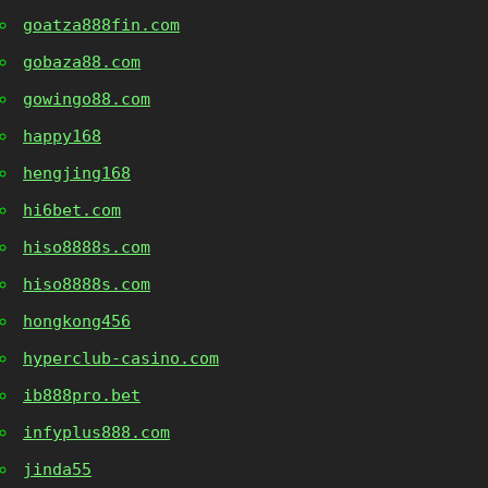
goatza888fin.com
gobaza88.com
gowingo88.com
happy168
hengjing168
hi6bet.com
hiso8888s.com
hiso8888s.com
hongkong456
hyperclub-casino.com
ib888pro.bet
infyplus888.com
jinda55