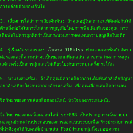
การปล่อยตัวเยอะเกินไป
3. เลี่ยงการไล่ล่าการเสียเดิมพัน: ถ้าคุณอยู่ในสถานะแพ้ติดต่อกันให้
ต้านสิ่งล่อใจในการไล่ล่าการสูญเสียโดยการเพิ่มเดิมพันของคุณ การ
เดิมพันไม่ควรถูกคิดว่าเป็นกระบวนการทดแทนความสูญเสียในอดีต
4. รู้เรื่องอัตราต่อรอง:
เว็บตรง 918kiss
ทำความเคยชินกับอัตรา
ต่อรองและก็ความน่าจะเป็นของเกมที่คุณเล่น สารภาพว่าผลการหมุน
แต่ละครั้งเป็นการสุ่มและไม่เกี่ยวโยงกับการหมุนครั้งกระโน้น
5. หาแรงส่งเสริม: ถ้าเกิดคุณมีความคิดว่าการเดิมพันกำลังคือปัญหา
อย่าลังเลที่จะวิงวอนจากองค์กรส่งเสริม เพื่อคุณเลือกเสพติดการเล่น
จิตวิทยาของการเล่นสล็อตออนไลน์ หัวใจของการเล่นพนัน
จิตวิทยาของเกมสล็อตออนไลน์ scr888 เป็นปรากฏการณ์หลายมุม
มองศูนย์รวมส่วนประกอบของการออกแบบระบบเพื่อสร้างประสบการณ์
ที่น่าดึงดูดให้กับคนที่เข้ามาเล่น ถึงแม้ว่าเกมกลุ่มนี้จะมอบความ