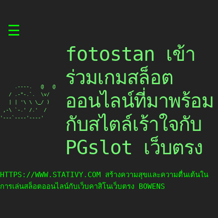
Skip
☰
to
content
fotostan เข้า
ร่วมเกมสล็อต
     .----.   @   @

ออนไลน์ที่มาพร้อม
   / .-"-.`.  \v/

   | | '\ \ \_/ )

 ,-\ `-.' /.'  /

กับสไตล์เร้าใจกับ
'---`----'----'
PGslot เว็บตรง
HTTPS://WWW.STATIVY.COM สร้างความสุขและความตื่นเต้นใน
การเล่นสล็อตออนไลน์กับเว็บคาสิโนเว็บตรง BOWENS