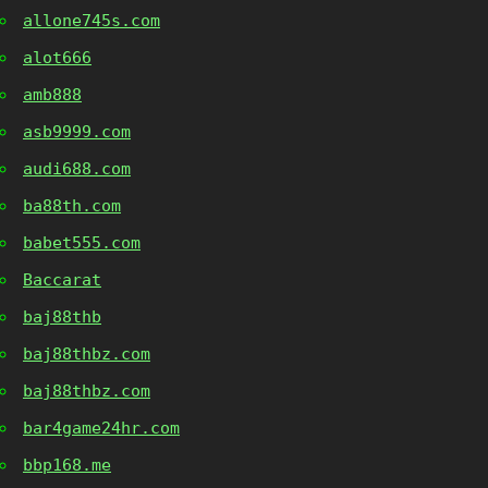
allone745s.com
alot666
amb888
asb9999.com
audi688.com
ba88th.com
babet555.com
Baccarat
baj88thb
baj88thbz.com
baj88thbz.com
bar4game24hr.com
bbp168.me