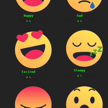
Happy
Sad
0
%
0
%
Sleepy
Excited
0
%
0
%