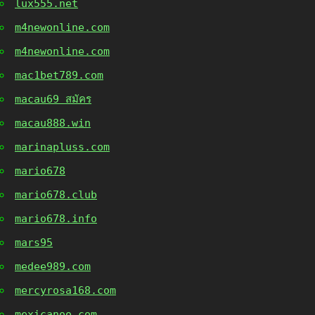
lux555.net
m4newonline.com
m4newonline.com
mac1bet789.com
macau69 สมัคร
macau888.win
marinapluss.com
mario678
mario678.club
mario678.info
mars95
medee989.com
mercyrosa168.com
mexicanoo.com