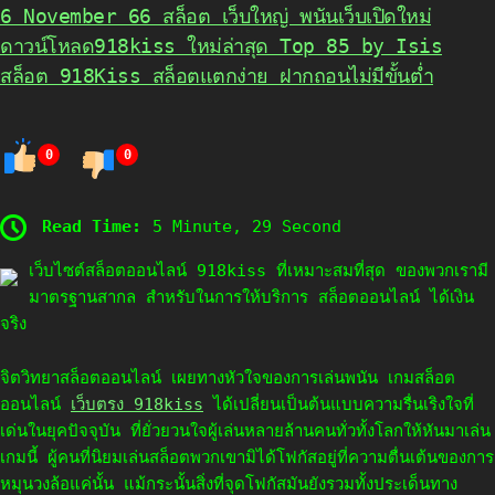
6 November 66 สล็อต เว็บใหญ่ พนันเว็บเปิดใหม่
ดาวน์โหลด918kiss ใหม่ล่าสุด Top 85 by Isis
สล็อต 918Kiss สล็อตแตกง่าย ฝากถอนไม่มีขั้นต่ำ
0
0
Read Time:
5 Minute, 29 Second
เว็บไซต์สล็อตออนไลน์ 918kiss ที่เหมาะสมที่สุด ของพวกเรามี
มาตรฐานสากล สำหรับในการให้บริการ สล็อตออนไลน์ ได้เงิน
จริง
จิตวิทยาสล็อตออนไลน์ เผยทางหัวใจของการเล่นพนัน เกมสล็อต
ออนไลน์
เว็บตรง 918kiss
ได้เปลี่ยนเป็นต้นแบบความรื่นเริงใจที่
เด่นในยุคปัจจุบัน ที่ยั่วยวนใจผู้เล่นหลายล้านคนทั่วทั้งโลกให้หันมาเล่น
เกมนี้ ผู้คนที่นิยมเล่นสล็อตพวกเขามิได้โฟกัสอยู่ที่ความตื่นเต้นของการ
หมุนวงล้อแค่นั้น แม้กระนั้นสิ่งที่จุดโฟกัสมันยังรวมทั้งประเด็นทาง