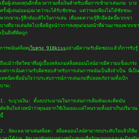
เมื่อผู้เล่นลงทุนอีกทั้งเวลารวมทั้งเงินสำหรับเพื่อการเข้ามาเล่นเกม บาง
ครั้งผู้เล่นย่อมมุ่งมาดว่าจะได้รับชัยชนะ แต่ว่าพอเพียงไม่ได้ชัยชนะ
พวกเขาจะรู้สึกท้อแท้ใจในการเล่น เพื่อลดความรู้สึกอึดอัดนี้พวกเขา
บางทีอาจเล่นถัดไปเพื่อพิสูจน์ว่าการลงทุนก่อนหน้าที่ผ่านมาของพวกเขา
เป็นสิ่งที่คิดถูก
การพนันสล็อต
เว็บตรง 918kiss
อย่างมีความรับผิดชอบแล้วก็การรับรู้
ถึงแม้ว่าจิตวิทยาที่อยู่เบื้องหลังเกมสล็อตออนไลน์อาจมีความแข็งแกร่ง
แต่การเน้นความรับผิดชอบสำหรับการเล่นการพนันเป็นสิ่งจำเป็น นี่เป็น
เทคนิคเพื่อมั่นใจว่าประสบการณ์การเล่นเกมที่ปลอดภัยรวมทั้งเบิก
บาน:
1. ระบุวงเงิน: ตั้งงบประมาณในการเล่นการเดิมพันและติดมัน
ตัดสินใจล่วงหน้าว่าคุณอยากใช้เงินเยอะแค่ไหนรวมทั้งอย่าเกินปริมาณ
นี้
2. จัดแจงเวลาเล่นสล็อต: สล็อตออนไลน์สามารถประทับใจแล้วก็ลืม
เวลาได้ง่าย จัดเวลาพักผ่อนอย่างสม่ำเสมอเพื่อรักษามุมมองและป้องกัน