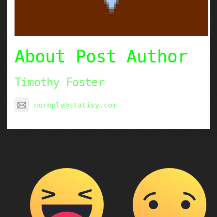
About Post Author
Timothy Foster
noreply@stativy.com