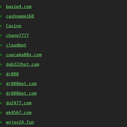
bwvip4.com
cashgame168
Casino
chang7777
cloudbet
cupcake88x.com
dgb222hot.com
dr888
dr888bet.com
dr888bet.com
du2477.com
ek4567.com
enjoy24.fun