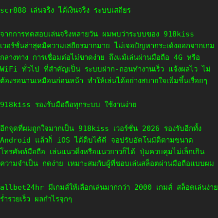
scr888 เล่นจริง ได้เงินจริง ระบบเสถียร
จากการทดสอบเล่นจริงหลายวัน ผมพบว่าระบบของ 918kiss
เวอร์ชั่นล่าสุดมีความเสถียรมากมาย ไม่เจอปัญหากระเด้งออกจากเกม
กลางทาง การเชื่อมต่อไม่ขาดง่าย ถึงแม้เล่นผ่านมือถือ 4G หรือ
WiFi ทั่วไป ที่สำคัญเป็น ระบบฝาก-ถอนทำงานเร็ว แจ้งผลไว ไม่
ต้องรอนานเหมือนก่อนหน้า ทำให้เล่นได้อย่างสบายใจเพิ่มขึ้นเรื่อยๆ
918kiss รองรับมือถือทุกระบบ ใช้งานง่าย
อีกจุดที่ผมถูกใจมากเป็น 918kiss เวอร์ชั่น 2026 รองรับอีกทั้ง
Android แล้วก็ iOS ได้ดิบได้ดี จอปรับอัตโนมัติตามขนาด
โทรศัพท์มือถือ เล่นแนวดิ่งหรือแนวยาวก็ได้ ปุ่มควบคุมไม่เล็กเกิน
ความจำเป็น กดง่าย เหมาะสมกับผู้ที่ชอบเล่นสล็อตผ่านมือถือแบบผม
allbet24hr มีเกมส์ให้เลือกเล่นมากกว่า 2000 เกมส์ สล็อตเล่นง่าย
ร่ำรวยเร็ว ผลกำไรจุกๆ