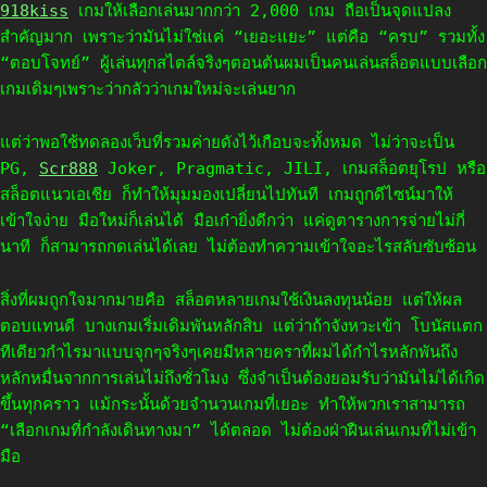
918kiss
เกมให้เลือกเล่นมากกว่า 2,000 เกม ถือเป็นจุดแปลง
สำคัญมาก เพราะว่ามันไม่ใช่แค่ “เยอะแยะ” แต่คือ “ครบ” รวมทั้ง
“ตอบโจทย์” ผู้เล่นทุกสไตล์จริงๆตอนต้นผมเป็นคนเล่นสล็อตแบบเลือก
เกมเดิมๆเพราะว่ากลัวว่าเกมใหม่จะเล่นยาก
แต่ว่าพอใช้ทดลองเว็บที่รวมค่ายดังไว้เกือบจะทั้งหมด ไม่ว่าจะเป็น
PG,
Scr888
Joker, Pragmatic, JILI, เกมสล็อตยุโรป หรือ
สล็อตแนวเอเชีย ก็ทำให้มุมมองเปลี่ยนไปทันที เกมถูกดีไซน์มาให้
เข้าใจง่าย มือใหม่ก็เล่นได้ มือเก๋ายิ่งดีกว่า แค่ดูตารางการจ่ายไม่กี่
นาที ก็สามารถกดเล่นได้เลย ไม่ต้องทำความเข้าใจอะไรสลับซับซ้อน
สิ่งที่ผมถูกใจมากมายคือ สล็อตหลายเกมใช้เงินลงทุนน้อย แต่ให้ผล
ตอบแทนดี บางเกมเริ่มเดิมพันหลักสิบ แต่ว่าถ้าจังหวะเข้า โบนัสแตก
ทีเดียวกำไรมาแบบจุกๆจริงๆเคยมีหลายคราที่ผมได้กำไรหลักพันถึง
หลักหมื่นจากการเล่นไม่ถึงชั่วโมง ซึ่งจำเป็นต้องยอมรับว่ามันไม่ได้เกิด
ขึ้นทุกคราว แม้กระนั้นด้วยจำนวนเกมที่เยอะ ทำให้พวกเราสามารถ
“เลือกเกมที่กำลังเดินทางมา” ได้ตลอด ไม่ต้องฝ่าฝืนเล่นเกมที่ไม่เข้า
มือ