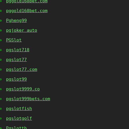
pggold168bet.com
pggold168bet.com
Pgheng99
pgjoker auto
PGSlot
pgslot718
pgslot77
pgslot77.com
pgslot99
pgslot9999.co
pgslot999bets.com
pgslotfish
pgslotgolf
Pgslotth