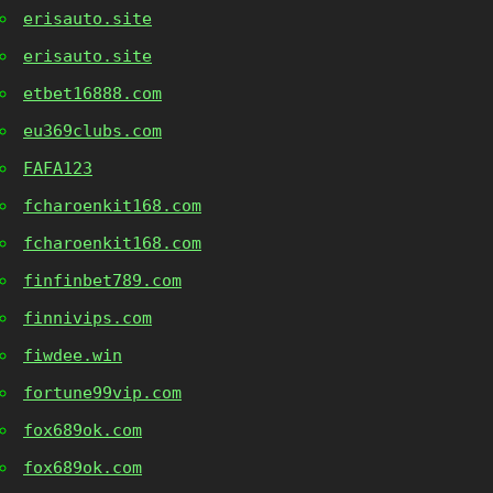
erisauto.site
erisauto.site
etbet16888.com
eu369clubs.com
FAFA123
fcharoenkit168.com
fcharoenkit168.com
finfinbet789.com
finnivips.com
fiwdee.win
fortune99vip.com
fox689ok.com
fox689ok.com