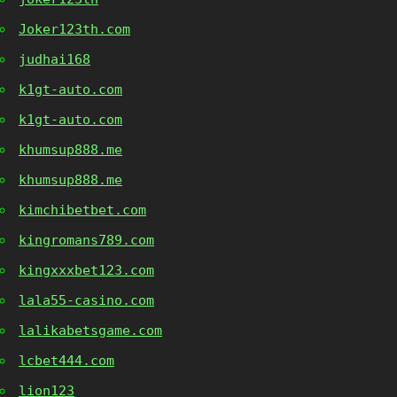
Joker123th.com
judhai168
k1gt-auto.com
k1gt-auto.com
khumsup888.me
khumsup888.me
kimchibetbet.com
kingromans789.com
kingxxxbet123.com
lala55-casino.com
lalikabetsgame.com
lcbet444.com
lion123