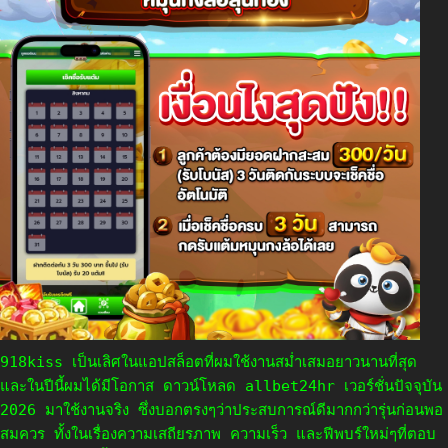
918kiss เป็นเลิศในแอปสล็อตที่ผมใช้งานสม่ำเสมอยาวนานที่สุด
และในปีนี้ผมได้มีโอกาส ดาวน์โหลด allbet24hr เวอร์ชั่นปัจจุบัน
2026 มาใช้งานจริง ซึ่งบอกตรงๆว่าประสบการณ์ดีมากกว่ารุ่นก่อนพอ
สมควร ทั้งในเรื่องความเสถียรภาพ ความเร็ว และฟีพบร์ใหม่ๆที่ตอบ