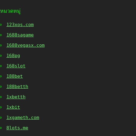
หมวดหมู่
123xos.com
1688sagame
1688vegasx.com
168pg
168slot
188bet
188betth
1xbetth
1xbit
1xgameth.com
8lots.me