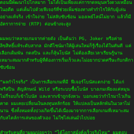
ตอนนี้พัฒนาไปไกลมาก ไม่ได้เป็นเพียงแค่การกดหมุนหวังดวงเหมือน
ในอดีต แต่เต็มไปด้วยฟีเจอร์ที่ช่วยเพิ่มช่องทางทำกำไรให้กับผู้เล่น
อย่างแท้จริง เข้าใจง่าย ไม่สลับซับซ้อน มองเพย์ไลน์ไม่ยาก แล้วก็มี
อัตราการจ่าย (RTP) ค่อนข้างจะสูง
ผมพบว่าหลายเกมจากค่ายดัง เป็นต้นว่า PG, Joker หรือค่าย
ลิขสิทธิ์แท้ระดับสากล มักดีไซน์มาให้ผู้เล่นใหม่ก็รู้เรื่องได้ในทันที แค่
เลือกเดิมพัน กดสปิน และก็ลุ้นโบนัส ไม่ต้องเสียเวลาเรียนรู้นาน
เหมาะสมมากสำหรับผู้ที่ต้องการเริ่มเร็วและไม่อยากปวดศรีษะกับกติกา
ซับซ้อน
“ผลกำไรจริง” เป็นการเลือกเกมที่มี ฟีเจอร์โบนัสแตกง่าย ได้แก่
ฟรีสปิน สัญลักษณ์ Wild หรือระบบซื้อโบนัส บางเกมเพียงแค่หมุน
ไม่กี่รอบก็เข้าโบนัส และหากเข้าถูกจังหวะ บอกเลยว่ากำไรมาไวเกิน
คาด ผมเคยเปลี่ยนเงินลงทุนหลักร้อย ให้แปลงเป็นหลักพันในเวลาไม่
นาน ซึ่งทั้งหมดทั้งปวงเกิดขึ้นได้เนื่องมาจากการเลือกเกมที่เหมาะสม
กับสไตล์การเล่นของตัวเอง ไม่ใช่ไล่เล่นมั่วไปบ่อย
สำหรับคนที่ถามผมบ่อยๆว่า “ได้โอกาสมั่งคั่งเร็วจริงไหม” ผมตอบ