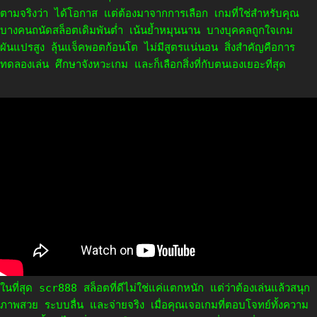
ตามจริงว่า ได้โอกาส แต่ต้องมาจากการเลือก เกมที่ใช่สำหรับคุณ
บางคนถนัดสล็อตเดิมพันต่ำ เน้นย้ำหมุนนาน บางบุคคลถูกใจเกม
ผันแปรสูง ลุ้นแจ็คพอตก้อนโต ไม่มีสูตรแน่นอน สิ่งสำคัญคือการ
ทดลองเล่น ศึกษาจังหวะเกม และก็เลือกสิ่งที่กับตนเองเยอะที่สุด
ในที่สุด scr888 สล็อตที่ดีไม่ใช่แค่แตกหนัก แต่ว่าต้องเล่นแล้วสนุก
ภาพสวย ระบบลื่น และจ่ายจริง เมื่อคุณเจอเกมที่ตอบโจทย์ทั้งความ