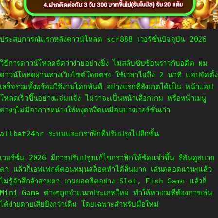
ประสบการณ์แรกหลังดาวน์โหลด scr888 เวอร์ชั่นปัจจุบัน 2026
วิธีการดาวน์โหลดจัดว่าง่ายอย่างยิ่ง ไม่สลับซับซ้อนราวกับอดีต ผม
ดาวน์โหลดผ่านทางเว็บไซต์โดยตรง ใช้เวลาไม่ถึง 2 นาที แอปจัดตั้ง
เสร็จรวมทั้งพร้อมใช้งานโดยทันที อย่างแรกที่สังเกตได้เป็น หน้าแอป
โหลดเร็วขึ้นอย่างแจ่มแจ้ง ไม่ว่าจะเป็นหน้าเลือกเกม หรือหน้าเมนู
ต่างๆไม่มีอาการหน่วงให้หงุดหงิดเหมือนบางเวอร์ชั่นเก่า
allbet24hr ระบบและกราฟิกที่ปรับปรุงไปอีกขั้น
เวอร์ชั่น 2026 มีการปรับปรุงแก้ไขกราฟิกให้ชัดแจ๋วขึ้น สีสันดูสบาย
ตา แล้วก็เอฟเฟกต์ตอนหมุนสล็อตทำได้ลื่นมาก เล่นตลอดนานๆแล้ว
ไม่รู้จักสึกล้าสายตา เกมยอดฮิตอย่าง Slot, Fish Game แล้วก็
Mini Game ต่างๆถูกจำแนกประเภทใหม่ ทำให้หาเกมที่ต้องการเล่น
ได้ง่ายดายเสียยิ่งกว่าเดิม โดยเฉพาะสำหรับมือใหม่