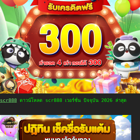
scr888
ดาวน์โหลด scr888 เวอร์ชั่น ปัจจุบัน 2026 ล่าสุด