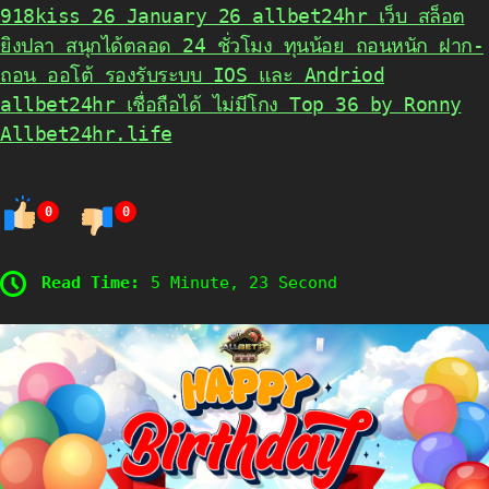
918kiss 26 January 26 allbet24hr เว็บ สล็อต
ยิงปลา สนุกได้ตลอด 24 ชั่วโมง ทุนน้อย ถอนหนัก ฝาก-
ถอน ออโต้ รองรับระบบ IOS และ Andriod
allbet24hr เชื่อถือได้ ไม่มีโกง Top 36 by Ronny
Allbet24hr.life
0
0
Read Time:
5 Minute, 23 Second