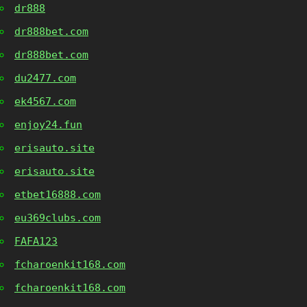
dr888
dr888bet.com
dr888bet.com
du2477.com
ek4567.com
enjoy24.fun
erisauto.site
erisauto.site
etbet16888.com
eu369clubs.com
FAFA123
fcharoenkit168.com
fcharoenkit168.com