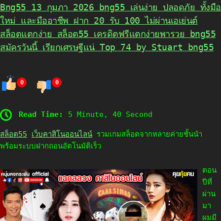
Bng55 13 กุมภา 2026 bng55 เล่นง่าย ปลอดภัย ทั้งมือ
ใหม่ และมืออาชีพ ฝาก 20 รับ 100 ไม่ผ่านเอเย่นต์
สล็อตแตกง่าย สล็อต55 เครดิตฟรีแตกง่ายพารวย bng55
สมัครวันนี้ เรียกเศรษฐีแน่ Top 74 by Stuart bng55
0
0
Read Time:
5 Minute, 40 Second
สล็อต55
เว็บคาสิโนออนไลน์
รวมเกมสล็อตจากหลายค่ายชั้นนำ
พร้อมระบบฝากถอนอัตโนมัติเร็ว
ตอน
ปีที่
ผ่าน
มา
ผมมี