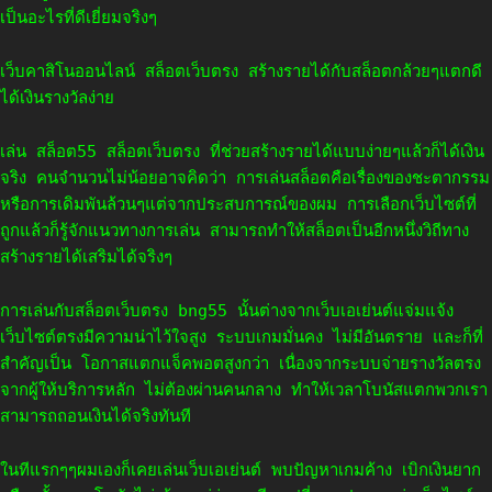
เป็นอะไรที่ดีเยี่ยมจริงๆ
เว็บคาสิโนออนไลน์ สล็อตเว็บตรง สร้างรายได้กับสล็อตกล้วยๆแตกดี
ได้เงินรางวัลง่าย
เล่น สล็อต55 สล็อตเว็บตรง ที่ช่วยสร้างรายได้แบบง่ายๆแล้วก็ได้เงิน
จริง คนจำนวนไม่น้อยอาจคิดว่า การเล่นสล็อตคือเรื่องของชะตากรรม
หรือการเดิมพันล้วนๆแต่จากประสบการณ์ของผม การเลือกเว็บไซต์ที่
ถูกแล้วก็รู้จักแนวทางการเล่น สามารถทำให้สล็อตเป็นอีกหนึ่งวิถีทาง
สร้างรายได้เสริมได้จริงๆ
การเล่นกับสล็อตเว็บตรง bng55 นั้นต่างจากเว็บเอเย่นต์แจ่มแจ้ง
เว็บไซต์ตรงมีความน่าไว้ใจสูง ระบบเกมมั่นคง ไม่มีอันตราย และก็ที่
สำคัญเป็น โอกาสแตกแจ็คพอตสูงกว่า เนื่องจากระบบจ่ายรางวัลตรง
จากผู้ให้บริการหลัก ไม่ต้องผ่านคนกลาง ทำให้เวลาโบนัสแตกพวกเรา
สามารถถอนเงินได้จริงทันที
ในทีแรกๆๆผมเองก็เคยเล่นเว็บเอเย่นต์ พบปัญหาเกมค้าง เบิกเงินยาก