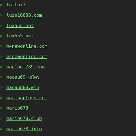
lotto77
luis16888.com
lux555.net
lux555.net
m4newonline.com
m4newonline.com
mac1bet789.com
macau69 สมัคร
macau888.win
marinapluss.com
mario678
mario678.club
mario678.info