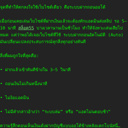
จุดที่ทำให้ตกลงใจใช้เว็บไซต์เดียว คือระบบฝากถอนออโต้
เมื่อก่อนเคยเล่นเว็บไซต์ที่ฝากเงินแล้วจะต้องทักแอดมินส่งสลิป รอ 5–
10 นาที
สล็อต55
บางเวลานานเป็นชั่วโมง ทำให้จังหวะเล่นเสียไป
หมด แต่ว่าพอได้เจอเว็บไซต์ที่ใช้ ระบบฝากถอนอัตโนมัติ (Auto)
มันเปลี่ยนแปลงประสบการณ์ทุกสิ่งทุกอย่างทันที
สิ่งที่ผมถูกใจที่สุดคือ:
• ฝากแล้วเข้าทันทีข้างใน 3–5 วินาที
• ถอนเงินไม่เกินหนึ่งนาที
• ไม่ง้อแอดมิน
• ไม่มีคำกล่าวอ้างว่า “ระบบล่ม” หรือ “แอดไม่นตอบช้า”
ความรู้สึกตอนเห็นเงินเด้งฝากบัญชีแบบออโต้ข้างหลังแตกโบนัสนี่…