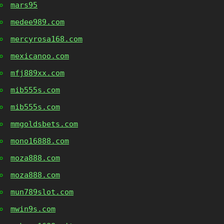
mars95
medee989.com
mercyrosa168.com
mexicanoo.com
mfj889xx.com
mib555s.com
mib555s.com
mmgoldsbets.com
mono16888.com
moza888.com
moza888.com
mun789slot.com
mwin9s.com