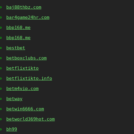
baj88thbz.com
bar4game24hr.com
bbp168.me
bbp168.me
bestbet
betboxclubs.com
betflixtikto
betflixtikto.info
betm4vip.com
betway
betwin6666.com
betworld369hot.com
bh99