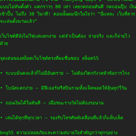
แบบไม่ทันตั้งตัว แตกราวๆ 80 เท่า เลยกดถอนทันที กดถอนปุ๊บ เงิน
เข้าปั๊บ ไม่ถึง 30 วินาที! ตอนนั้นผมนึกในใจว่า “นี่แหละ เว็บที่ควร
จะเล่นตั้งนานแล้ว”
เว็บไซต์ดีจังไม่ใช่แค่แตกง่าย แต่จำเป็นต้อง จ่ายจริง และก็จ่ายไว
ด้วย
จุดเด่นของสล็อตเว็บไซต์ตรงที่ผมชื่นชอบ สล็อต55
• ระบบมั่นคงแล้วก็ไม่มีอันตราย – ไม่ต้องวิตกกังวลหัวข้อการโกง
• โบนัสแตกง่าย – มีฟีเจอร์ฟรีสปินรวมทั้งแจ็คพอตให้ลุ้นทุกวี่วัน
• ถอนเงินได้ในทันที – เมื่อชนะรางวัลไม่ต้องรอนาน
• เล่นได้ทุกที่ทุกเวลา – รองรับโทรศัพท์เคลื่อนที่แล้วก็แท็บเล็ต
bng55 ความปลอดภัยและความสบายใจสำคัญกว่าทุกๆอย่าง