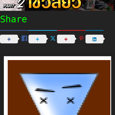
Share