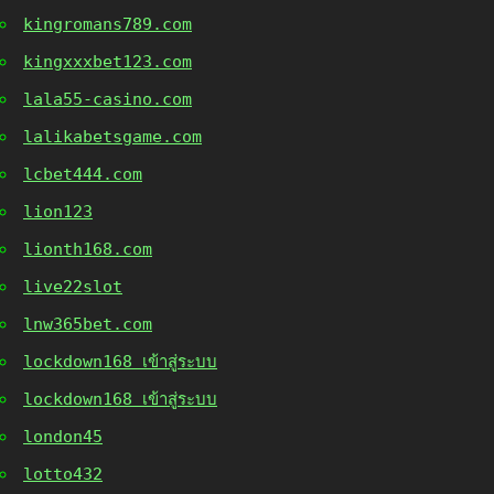
kingromans789.com
kingxxxbet123.com
lala55-casino.com
lalikabetsgame.com
lcbet444.com
lion123
lionth168.com
live22slot
lnw365bet.com
lockdown168 เข้าสู่ระบบ
lockdown168 เข้าสู่ระบบ
london45
lotto432