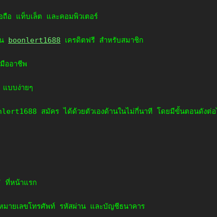
งมือถือ แท็บเล็ต และคอมพิวเตอร์
ั้น
boonlert1688
เครดิตฟรี สำหรับสมาชิก
มืออาชีพ
 แบบง่ายๆ
ert1688 สมัคร ได้ด้วยตัวเองด้านในไม่กี่นาที โดยมีขั้นตอนดังต่อไ
 ที่หน้าแรก
น หมายเลขโทรศัพท์ รหัสผ่าน และบัญชีธนาคาร