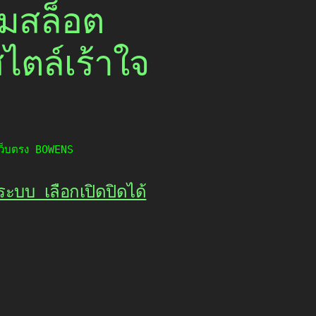
มสล็อต
ไตล์เร้าใจ
เว็บตรง BOWENS
บบ เลือกเปิดปิดได้