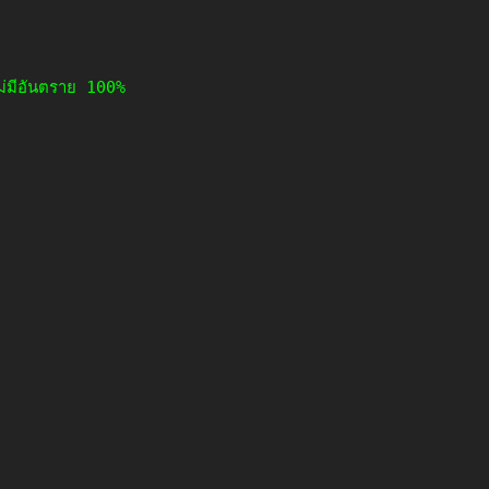
ไม่มีอันตราย 100%