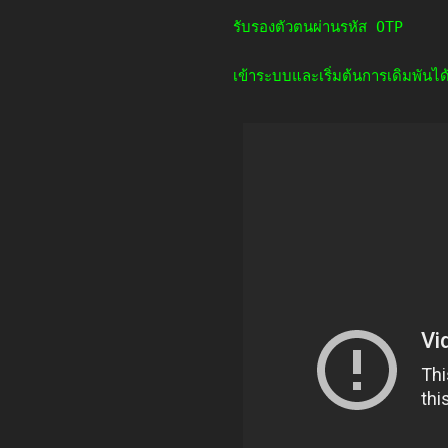
รับรองตัวตนผ่านรหัส OTP
เข้าระบบและเริ่มต้นการเดิมพันได