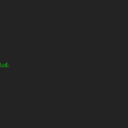
ปนี้: