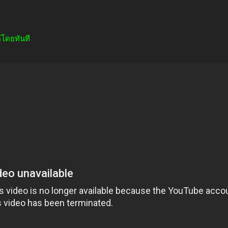
้โดยทันที