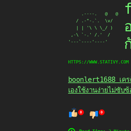
Skip
to
     .----.   @   @

content
อ
   / .-"-.`.  \v/

   | | '\ \ \_/ )

 ,-\ `-.' /.'  /

'---`----'----'
HTTPS://WWW.STATIVY.COM สร้
boonlert1688 เครดิ
เองใช้งานง่ายไม่ซั
0
0