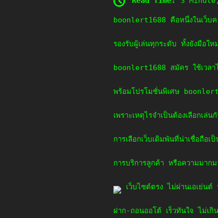
Read Time:
3 Minute
boonlert1688 คือหนึ่งในเว็บคา
รองรับผู้เล่นทุกระดับ ทั้งยังมื
boonlert1688 สมัคร ใช้เวลาไม
พร้อมโปรโมชั่นพิเศษ boonlert16
เพราะเหตุไรจำเป็นต้องเลือกเล่
การเลือกเว็บเดิมพันที่น่าเชื่อ
การบริการลูกค้า หรือความมากมา
เว็บไซต์ตรง ไม่ผ่านเอเย่นต์ 
ฝาก-ถอนออโต้ เร็วทันใจ ไม่เกิ