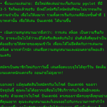
• ชี้แนะเกมเล่นง่าย: มือใหม่หัดเล่นน่าจะเริ่มกับเกม pgslot ที่มี
3-5 รีลก็พอแล้วขอรับ มีเพย์ไลน์หรือไลน์พนันที่ชนะไม่มากจนเกิน
ความจำเป็น เพื่อไม่ให้งงมาก รวมทั้งควรเริ่มกับเกมที่มีเบทขั้นต่ำที่ 1
บาทเท่านั้น เพื่อให้เล่น ปั่นแตก66 ได้นานขึ้น
• เน้นความสนุกสนานมากยิ่งกว่า: การเล่น สล็อต เป็นความรื่นเริง
ใจ อาจจะเป็นไปได้ว่าจะมีได้หรือเสียสลับกันไป มันคือสิ่งที่คุณจำเป็น
ต้องอธิบายให้สหายของคุณเข้าใจ เพื่อจะได้ไม่ยึดติดกับการเล่นเกม
สล็อต มากเท่าไรนัก เล่นเพื่อความสนุกสนานและผ่อนคลายก็พอแล้ว
นะครับ
สมัครเป็นสมาชิกใหม่กับเราวันนี้ เล่นสล็อตแบบจุใจได้ทุกวี่วัน จัดเต็ม
เกมแตกหนักแตกจริง ถอนง่ายไม่ยุ่งยาก!
บอกเลยว่ แม้คุณตัดสินใจสมัครกับเว็บไซต์ ปั่นแตก66 ของเรา
ปัจจุบันนี้ คุณจะไม่ได้อยากเปลี่ยนไปใช้บริการกับเว็บอื่นอีกเลยล่ะ
ขอรับ ด้วยเหตุว่าเว็บไซต์ ปั่นแตก66 ตรงของเรามีครบทุกสิ่งทุกอย่าง
ที่คุณอยาก คุณจะสนุกสนานและก็เอนจอยไปกับกระบวนการทำกำไร