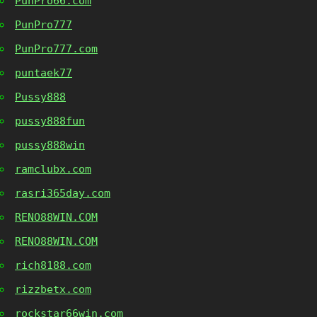
PunPro66.com
PunPro777
PunPro777.com
puntaek77
Pussy888
pussy888fun
pussy888win
ramclubx.com
rasri365day.com
RENO88WIN.COM
RENO88WIN.COM
rich8188.com
rizzbetx.com
rockstar66win.com