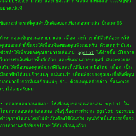
สติสัมปชัญญะ มีวินัย และก็ยึดเวลาการเล่นตามที่คิดเอาไว้เจริญขึ้น
อย่างแน่แท้
ข้อแนะนำแรกที่คุณจำเป็นต้องบอกเพื่อนก่อนมาเล่น ปั่นแตก66
ถ้าหากคุณเชิญชวนสหายมาเล่น สล็อต ล่ะก็ เราก็มีสิ่งที่ต้องการให้
คุณบอกแล้วก็ชี้แจงให้เพื่อนพ้องของคุณฟังเลยครับ ด้วยเหตุว่ามันจะ
ช่วยทำให้เพื่อนของคุณสามารถเล่นเกม
pgslot
ได้ง่ายขึ้น มีโอกาส
ในการทำเงินที่มากขึ้นอีกด้วย และขั้นตอนต่างๆกลุ่มนี้ มันจะช่วยส่ง
เสริมให้เพื่อนของคุณพัฒนาฝีมือและก็เปลี่ยนจากมือใหม่ สล็อต เป็น
มืออาชีพได้แบบชิวๆแน่ๆ แน่นอนว่า เพื่อนพ้องของคุณจะเชื่อสิ่งที่คุณ
บอกมากยิ่งกว่าที่ผมเขียนแน่ๆ ฮ่า… ด้วยเหตุผลดังกล่าว ชี้แนะพวก
เขาได้เลยครับผม
• ทดสอบเล่นก่อนเสมอ: ให้เพื่อนฝูงของคุณลองเล่น pgslot ใน
โหมดทดสอบเล่นก่อนเสมอ เพื่อรู้เรื่องการทำงาน pgslot ของระบบ
ต่างๆภายในเกมโดยไม่จำเป็นต้องใช้เงินจริง คุณก็จำเป็นต้องรอชี้แจง
การทำงานหรือฟีเจอร์ต่างๆให้กับเพื่อนฝูงด้วย