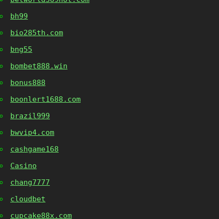
bh99
bio285th.com
bng55
bombet888.win
bonus888
boonlert1688.com
brazil999
bwvip4.com
cashgame168
Casino
chang7777
cloudbet
cupcake88x.com