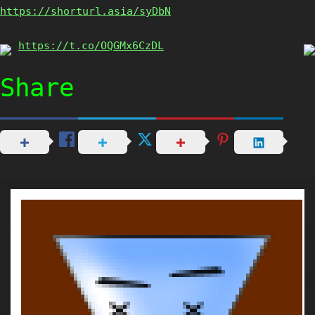
https://shorturl.asia/syDbN
https://t.co/OQGMx6CzDL
Share