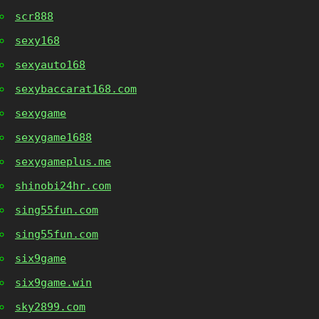
scr888
sexy168
sexyauto168
sexybaccarat168.com
sexygame
sexygame1688
sexygameplus.me
shinobi24hr.com
sing55fun.com
sing55fun.com
six9game
six9game.win
sky2899.com