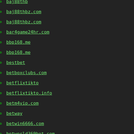
baj88thb
baj88thbz.com
baj88thbz.com
bar4game24hr.com
bbp168.me
bbp168.me
bestbet
betboxclubs.com
betflixtikto
betflixtikto.info
betm4vip.com
betway
betwin6666.com
betworld369hot.com