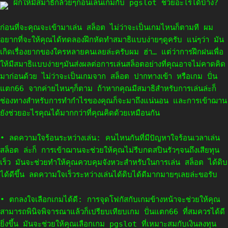
ฝึกให้มีสมาธีกล้วยๆก่อนเล่นเกมกับ pgslot ช่วยอะไรได้บ้าง?
ก่อนที่จะคุณจะเข้ามาเล่น สล็อต ไม่ว่าจะเป็นเกมไหนก็ตามที ผม
อยากที่จะให้คุณได้ทดลองฝึกหัดทำสมาธิแบบง่ายๆดูครับ แน่ๆว่า มัน
เกิดเรื่องยากของใครหลายคนเลยล่ะครับผม ฮ่า… แต่ว่าการฝึกฝนเพื่อ
ให้มีสมาธิแบบง่ายๆมันส่งผลต่อการเล่นสล็อตอย่างที่คุณอาจไม่คาดคิด
มาก่อนด้วย ไม่ว่าจะเป็นเกมจาก สล็อต ปากทางเข้า หรือเกม ปั่น
แตก66 จากค่ายไหนๆก็ตาม ถ้าหากคุณมีสมาธิสำหรับการเล่นล่ะก็
ช่องทางสำหรับการทำกำไรของคุณก็จะมาถึงแน่นอน และการเข้าฌาน
ยังช่วยอะไรคุณได้มากกว่าที่คุณคิดด้วยเหมือนกัน
• ลดความใจร้อนระหว่างเล่น: คนไหนกันที่มีปัญหาใจร้อนเวลาเล่น
สล็อต ล่ะก็ การเข้าฌานจะช่วยให้คุณไม่รีบกดสปินรัวๆจนถึงเสียทุน
เร็ว มันจะช่วยทำให้คุณควบคุมจังหวะสำหรับในการเล่น สล็อต ได้ดิบ
ได้ดีขึ้น ลดความใจเร็วระหว่างเล่นได้ดิบได้ดีมากมายๆเลยล่ะขอรับ
• ตกลงใจเลือกเกมได้ดี: การจุดโฟกัสกับเกมข้างหน้าจะช่วยให้คุณ
สามารถพินิจพิจารณาแล้วก็เปรียบเทียบเกม ปั่นแตก66 ที่สมควรได้ดี
ยิ่งขึ้น มันจะช่วยให้คุณเลือกเกม pgslot ที่เหมาะสมกับเงินลงทุน