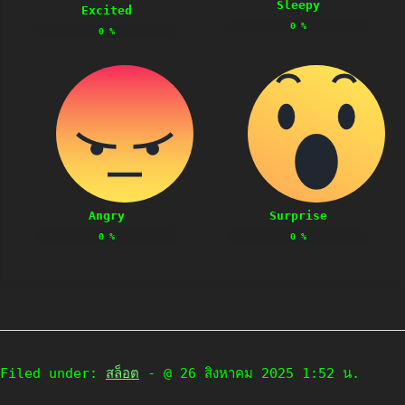
Sleepy
Excited
0
%
0
%
Angry
Surprise
0
%
0
%
Filed under:
สล็อต
- @ 26 สิงหาคม 2025 1:52 น.