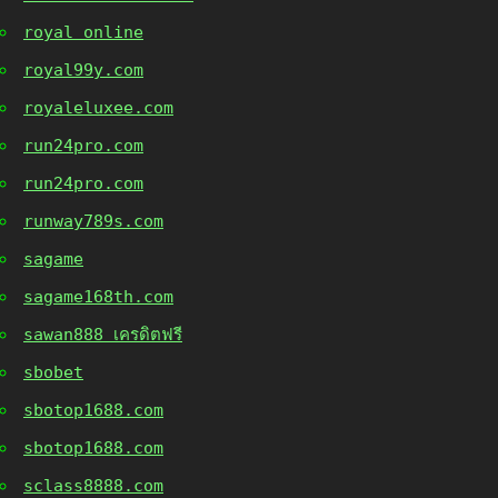
royal online
royal99y.com
royaleluxee.com
run24pro.com
run24pro.com
runway789s.com
sagame
sagame168th.com
sawan888 เครดิตฟรี
sbobet
sbotop1688.com
sbotop1688.com
sclass8888.com