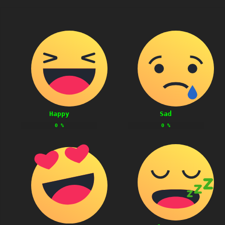
Happy
Sad
0
%
0
%