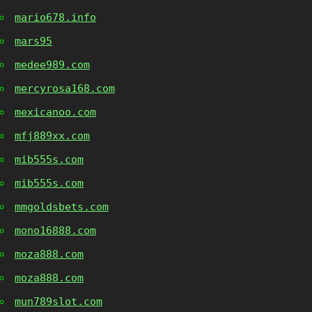
mario678.info
mars95
medee989.com
mercyrosa168.com
mexicanoo.com
mfj889xx.com
mib555s.com
mib555s.com
mmgoldsbets.com
mono16888.com
moza888.com
moza888.com
mun789slot.com