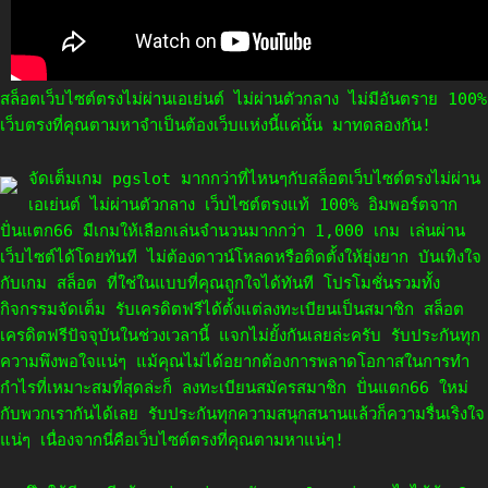
สล็อตเว็บไซต์ตรงไม่ผ่านเอเย่นต์ ไม่ผ่านตัวกลาง ไม่มีอันตราย 100%
เว็บตรงที่คุณตามหาจำเป็นต้องเว็บแห่งนี้แค่นั้น มาทดลองกัน!
จัดเต็มเกม pgslot มากกว่าที่ไหนๆกับสล็อตเว็บไซต์ตรงไม่ผ่าน
เอเย่นต์ ไม่ผ่านตัวกลาง เว็บไซต์ตรงแท้ 100% อิมพอร์ตจาก
ปั่นแตก66 มีเกมให้เลือกเล่นจำนวนมากกว่า 1,000 เกม เล่นผ่าน
เว็บไซต์ได้โดยทันที ไม่ต้องดาวน์โหลดหรือติดตั้งให้ยุ่งยาก บันเทิงใจ
กับเกม สล็อต ที่ใช่ในแบบที่คุณถูกใจได้ทันที โปรโมชั่นรวมทั้ง
กิจกรรมจัดเต็ม รับเครดิตฟรีได้ตั้งแต่ลงทะเบียนเป็นสมาชิก สล็อต
เครดิตฟรีปัจจุบันในช่วงเวลานี้ แจกไม่ยั้งกันเลยล่ะครับ รับประกันทุก
ความพึงพอใจแน่ๆ แม้คุณไม่ได้อยากต้องการพลาดโอกาสในการทำ
กำไรที่เหมาะสมที่สุดล่ะก็ ลงทะเบียนสมัครสมาชิก ปั่นแตก66 ใหม่
กับพวกเรากันได้เลย รับประกันทุกความสนุกสนานแล้วก็ความรื่นเริงใจ
แน่ๆ เนื่องจากนี่คือเว็บไซต์ตรงที่คุณตามหาแน่ๆ!