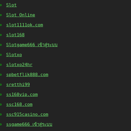
Slot
Slot Online
slot1111ok.com
slot168
Slotgame666 เข้าสู่ระบบ
Slotxo
slotxo24hr
spbetflik888.com
sretthi99
ss168vip.com
ssc168.com
ssc915casino.com
ssgame666 เข้าสู่ระบบ