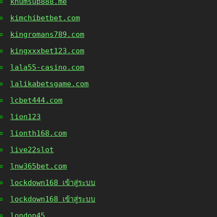
khumsup888.me
kimchibetbet.com
kingromans789.com
kingxxxbet123.com
lala55-casino.com
lalikabetsgame.com
lcbet444.com
lion123
lionth168.com
live22slot
lnw365bet.com
lockdown168 เข้าสู่ระบบ
lockdown168 เข้าสู่ระบบ
london45